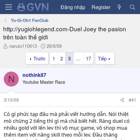
Đăng nhập
Register
Yu-Gi-Oh!! FanClub
http://yugiohlegend.com-Duel Joey the pasion
trên toàn thế giới
T
N
naruto110613
26/9/09
h
g
Trước
1
2
3
…
17
Tiếp
r
à
e
y
a
g
nothink87
N
d
ử
Youtube Master Race
s
i
t
a
3/10/09
#41
r
t
Có gì phức tạp đâu mà phải viết hướng dẫn. Nói thiệt
e
mò chừng 2 tiếng thì gì mà chả biết hết. Ráng duel có
r
nhiều gold với lên lev thì vô mục game, vô shop mua
thêm item với nâng skill theo mỗi lev. Đầu tháng