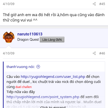
4/10/09
#45
Thế giờ anh em wa đó hết rồi à,hôm qua cũng vào đánh
thử cũng vui vui ^^
naruto110613
Dragon Quest
Lão Làng GVN
4/10/09
#46
thanh'vuong nói:
Cậu vào
http://yugiohlegend.com/user_list.php
để chọn
người để duel , kic chuột trái vào nick đó chọn dòng cuối
cùng
duel challen
Tiếp nữa vào đây
http://yugiohlegend.com/point_system.php
để xem đối
thủ chấp nhận lời mời của mình và ngược lại . Muốn duel
dc cần có 1 cái nickname và dowload hâmchi về
Click to expand...