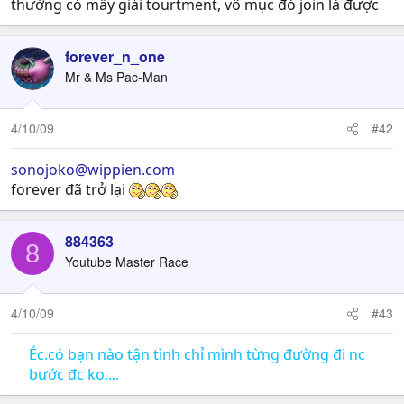
thường có mấy giải tourtment, vô mục đó join là được
forever_n_one
Mr & Ms Pac-Man
4/10/09
#42
sonojoko@wippien.com
forever đã trở lại
884363
8
Youtube Master Race
4/10/09
#43
Éc.có bạn nào tận tình chỉ mình từng đường đi nc
bước đc ko....