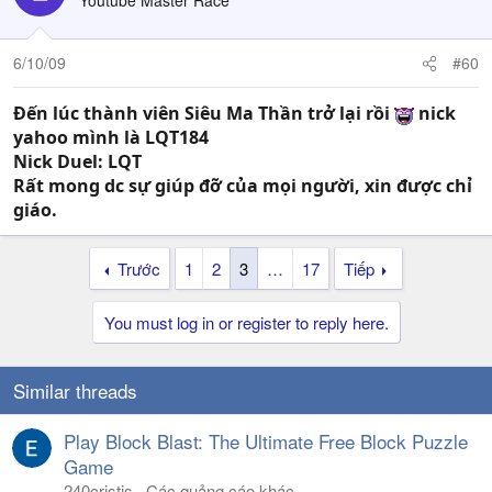
Youtube Master Race
6/10/09
#60
Đến lúc thành viên Siêu Ma Thần trở lại rồi
nick
yahoo mình là LQT184
Nick Duel: LQT
Rất mong dc sự giúp đỡ của mọi người, xin được chỉ
giáo.
Trước
1
2
3
…
17
Tiếp
You must log in or register to reply here.
Similar threads
Play Block Blast: The Ultimate Free Block Puzzle
Game
240cristis
Các quảng cáo khác