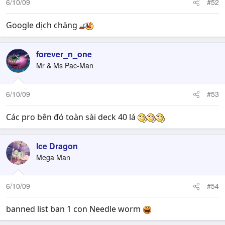
6/10/09
#52
Google dịch chăng
forever_n_one
Mr & Ms Pac-Man
6/10/09
#53
Các pro bên đó toàn sài deck 40 lá
Ice Dragon
Mega Man
6/10/09
#54
banned list ban 1 con Needle worm