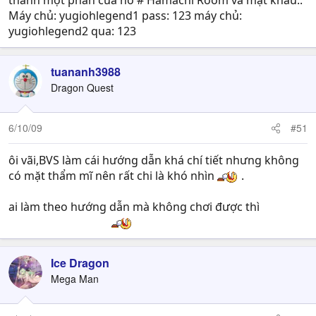
thành một phần của nó # Hamachi Room và mật khẩu..
Máy chủ: yugiohlegend1 pass: 123 máy chủ:
yugiohlegend2 qua: 123
tuananh3988
Dragon Quest
6/10/09
#51
ôi vãi,BVS làm cái hướng dẫn khá chí tiết nhưng không
có mặt thẩm mĩ nên rất chi là khó nhìn
.
ai làm theo hướng dẫn mà không chơi được thì
cứ chửi
BHS hướng dẫn gà
Ice Dragon
Mega Man