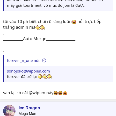
mấy giải tourtment, vô mục đó join là được
tôi vào 10 ph biết chơi rõ ràng luôn
hỏi trực tiếp
thằng admin mà
.
___________Auto Merge________________
.
forever_n_one nói:
sonojoko@wippien.com
forever đã trở lại
sao lại có cái @wipien này
..........
Ice Dragon
Mega Man