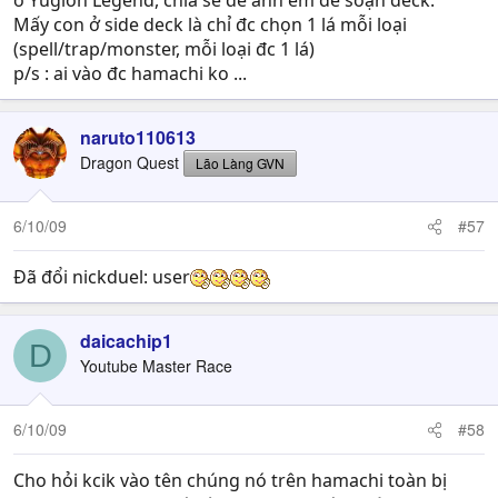
ở Yugioh Legend, chia sẽ để anh em dễ soạn deck.
Mấy con ở side deck là chỉ đc chọn 1 lá mỗi loại
(spell/trap/monster, mỗi loại đc 1 lá)
p/s : ai vào đc hamachi ko ...
naruto110613
Dragon Quest
Lão Làng GVN
6/10/09
#57
Đã đổi nickduel: user
daicachip1
D
Youtube Master Race
6/10/09
#58
Cho hỏi kcik vào tên chúng nó trên hamachi toàn bị