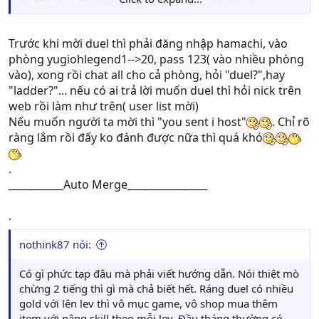
http://files.hamachi.cc/HamachiSetup-1.0.3.0-en.exe
, vậy
nhá
Trước khi mời duel thì phải đăng nhập hamachi, vào
phòng yugiohlegend1-->20, pass 123( vào nhiều phòng
vào), xong rồi chat all cho cả phòng, hỏi "duel?",hay
"ladder?"... nếu có ai trả lời muốn duel thì hỏi nick trên
web rồi làm như trên( user list mời)
Nếu muốn người ta mời thì "you sent i host"
. Chỉ rõ
ràng lắm rồi đấy ko đánh được nữa thì quá khó
.
___________Auto Merge________________
.
nothink87 nói:
Có gì phức tạp đâu mà phải viết hướng dẫn. Nói thiệt mò
chừng 2 tiếng thì gì mà chả biết hết. Ráng duel có nhiều
gold với lên lev thì vô mục game, vô shop mua thêm
item với nâng skill theo mỗi lev. Đầu tháng thường có