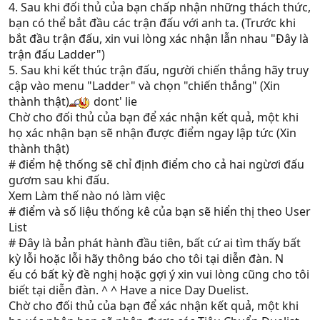
4. Sau khi đối thủ của bạn chấp nhận những thách thức,
bạn có thể bắt đầu các trận đấu với anh ta. (Trước khi
bắt đầu trận đấu, xin vui lòng xác nhận lẫn nhau "Đây là
trận đấu Ladder")
5. Sau khi kết thúc trận đấu, người chiến thắng hãy truy
cập vào menu "Ladder" và chọn "chiến thắng" (Xin
thành thật)
dont' lie
Chờ cho đối thủ của bạn để xác nhận kết quả, một khi
họ xác nhận bạn sẽ nhận được điểm ngay lập tức (Xin
thành thật)
# điểm hệ thống sẽ chỉ định điểm cho cả hai ngừơi đấu
gươm sau khi đấu.
Xem Làm thế nào nó làm việc
# điểm và số liệu thống kê của bạn sẽ hiển thị theo User
List
# Đây là bản phát hành đầu tiên, bất cứ ai tìm thấy bất
kỳ lỗi hoặc lỗi hãy thông báo cho tôi tại diễn đàn. N
ếu có bất kỳ đề nghị hoặc gợi ý xin vui lòng cũng cho tôi
biết tại diễn đàn. ^ ^ Have a nice Day Duelist.
Chờ cho đối thủ của bạn để xác nhận kết quả, một khi