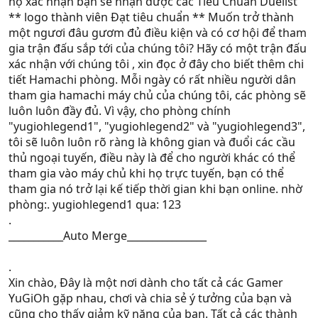
họ xác nhận bạn sẽ nhận được các Tiêu Chuẩn Duelist
** logo thành viên Ðạt tiêu chuẩn ** Muốn trở thành
một ngươi đâu gươm đủ điều kiện và có cơ hội để tham
gia trận đấu sắp tới của chúng tôi? Hãy có một trận đấu
xác nhận với chúng tôi , xin đọc ở đây cho biết thêm chi
tiết Hamachi phòng. Mỗi ngày có rất nhiều người dân
tham gia hamachi máy chủ của chúng tôi, các phòng sẽ
luôn luôn đầy đủ. Vì vậy, cho phòng chính
"yugiohlegend1", "yugiohlegend2" và "yugiohlegend3",
tôi sẽ luôn luôn rõ ràng là không gian và đuổi các cầu
thủ ngoại tuyến, điều này là để cho người khác có thể
tham gia vào máy chủ khi họ trực tuyến, bạn có thể
tham gia nó trở lại kế tiếp thời gian khi bạn online. nhờ
phòng:. yugiohlegend1 qua: 123
.
___________Auto Merge________________
.
Xin chào, Đây là một nơi dành cho tất cả các Gamer
YuGiOh gặp nhau, chơi và chia sẻ ý tưởng của bạn và
cũng cho thấy giảm kỹ năng của bạn. Tất cả các thành