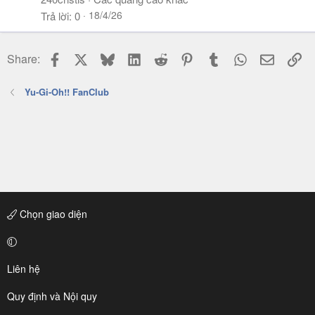
18/4/26
Trả lời
0
Facebook
X
Bluesky
LinkedIn
Reddit
Pinterest
Tumblr
WhatsApp
Email
Li
Share:
Yu-Gi-Oh!! FanClub
Chọn giao diện
Liên hệ
Quy định và Nội quy