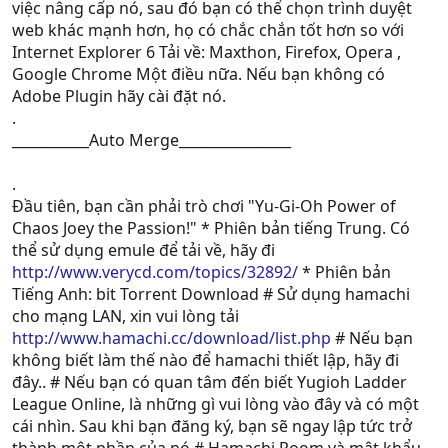
việc nâng cấp nó, sau đó bạn có thể chọn trình duyệt
web khác mạnh hơn, họ có chắc chắn tốt hơn so với
Internet Explorer 6 Tải về: Maxthon, Firefox, Opera ,
Google Chrome Một điều nữa. Nếu bạn không có
Adobe Plugin hãy cài đặt nó.
.
___________Auto Merge________________
.
Đầu tiên, bạn cần phải trò chơi "Yu-Gi-Oh Power of
Chaos Joey the Passion!" * Phiên bản tiếng Trung. Có
thể sử dụng emule để tải về, hãy đi
http://www.verycd.com/topics/32892/
* Phiên bản
Tiếng Anh: bit Torrent Download # Sử dụng hamachi
cho mạng LAN, xin vui lòng tải
http://www.hamachi.cc/download/list.php
# Nếu bạn
không biết làm thế nào để hamachi thiết lập, hãy đi
đây.. # Nếu bạn có quan tâm đến biết Yugioh Ladder
League Online, là những gì vui lòng vào đây và có một
cái nhìn. Sau khi bạn đăng ký, bạn sẽ ngay lập tức trở