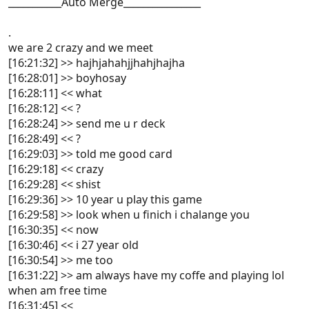
___________Auto Merge________________
.
we are 2 crazy and we meet
[16:21:32] >> hajhjahahjjhahjhajha
[16:28:01] >> boyhosay
[16:28:11] << what
[16:28:12] << ?
[16:28:24] >> send me u r deck
[16:28:49] << ?
[16:29:03] >> told me good card
[16:29:18] << crazy
[16:29:28] << shist
[16:29:36] >> 10 year u play this game
[16:29:58] >> look when u finich i chalange you
[16:30:35] << now
[16:30:46] << i 27 year old
[16:30:54] >> me too
[16:31:22] >> am always have my coffe and playing lol
when am free time
[16:31:45] <<