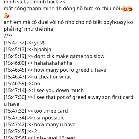
mình và bảo mình hack ><
mất công thanh minh 1h đòng hồ bực ko chịu nổi
anh em mà có duel với nó nhớ cho nó biết boyhoasy ko
phải ng` như thế nha
????
[15:42:32] >> yes$
[15:45:13] >> hjaahja
[15:45:19] >> dont clik make game too slow
[15:46:00] << hahahahahahha
[15:46:45] >> how many pot fo greed u have
[15:46:47] >> u cheat or what
[15:46:59] << no
[15:47:14] << i see you down much
[15:47:30] >> i see that pot of greed alway son first card
u have
[15:47:32] << too three card
[15:47:34] >> i simpossible
[15:47:42] >> how many u have
[15:47:45] >> 2
[15:47:56] << i play yugi 10 year