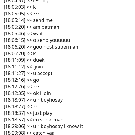
[18:04:57] >> lest fight
[18:05:03] << k
[18:05:05] << ???
[18:05:14] >> send me
[18:05:20] >> am batman
[18:05:46] << wait
[18:06:15] >> o send youuuuu
[18:06:20] >> goo host superman
[18:06:20] << k
[18:11:09] << duek
[18:11:12] << ]join
[18:11:27] >> u accept
[18:12:16] << go
[18:12:26] << ???
[18:12:35] >> ok i join
[18:18:07] >> u r boyhosay
[18:18:27] << ??
[18:18:37] >> just play
[18:18:57] << im superman
[18:29:06] >> u r boyhosay i know it
[18:29:08] >> catch yaa