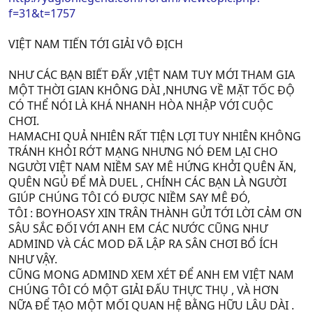
[15:49:06] << you are chiken
f=31&t=1757
[15:49:08] << ><
[15:49:14] >> jhajhajha
VIỆT NAM TIẾN TỚI GIẢI VÔ ĐỊCH
[15:49:18] >> play
[15:49:25] >> i will cheak u r deck
[15:49:49] << i dont think so
NHƯ CÁC BẠN BIẾT ĐẤY ,VIỆT NAM TUY MỚI THAM GIA
[15:50:14] << because i very strong
MỘT THỜI GIAN KHÔNG DÀI ,NHƯNG VỀ MẶT TỐC ĐỘ
[15:50:36] >> yepp to hav epot of greed alway son first
CÓ THỂ NÓI LÀ KHÁ NHANH HÒA NHẬP VỚI CUỘC
draw that is so strange
CHƠI.
[15:51:27] >> boyhoasay u r funny
HAMACHI QUẢ NHIÊN RẤT TIỆN LỢI TUY NHIÊN KHÔNG
[15:51:34] << mabe
TRÁNH KHỎI RỚT MẠNG NHƯNG NÓ ĐEM LẠI CHO
[15:51:38] << maybe
NGƯỜI VIỆT NAM NIỀM SAY MÊ HỨNG KHỞI QUÊN ĂN,
[15:51:44] >> cos u have always the same card on
QUÊN NGỦ ĐỂ MÀ DUEL , CHÍNH CÁC BẠN LÀ NGƯỜI
begebing
GIÚP CHÚNG TÔI CÓ ĐƯỢC NIỀM SAY MÊ ĐÓ,
[15:51:49] >> or u use a program to cheat
TÔI : BOYHOASY XIN TRÂN THÀNH GỬI TỚI LỜI CẢM ƠN
[15:52:05] << let duel
SÂU SẮC ĐỐI VỚI ANH EM CÁC NƯỚC CŨNG NHƯ
[15:52:11] >> ok
ADMIND VÀ CÁC MOD ĐÃ LẬP RA SÂN CHƠI BỔ ÍCH
[15:52:13] << ><
NHƯ VẬY.
[15:52:17] << chiken
CŨNG MONG ADMIND XEM XÉT ĐỂ ANH EM VIỆT NAM
[15:52:22] << chicken
CHÚNG TÔI CÓ MỘT GIẢI ĐẤU THỰC THỤ , VÀ HƠN
[15:52:22] >> i play whit alot of player
NỮA ĐỂ TẠO MỘT MỐI QUAN HỆ BẰNG HỮU LÂU DÀI .
[15:52:31] >> i never that thy draw the same card on