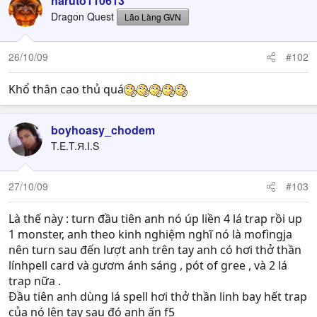
naruto110613
Dragon Quest
Lão Làng GVN
26/10/09
#102
Khổ thân cao thủ quá
boyhoasy_chodem
T.E.T.Я.I.S
27/10/09
#103
Là thế này : turn đầu tiên anh nó úp liền 4 lá trap rồi up
1 monster, anh theo kinh nghiệm nghĩ nó là mofìngja
nên turn sau đến lượt anh trên tay anh có hơi thở thần
línhpell card và gươm ánh sáng , pót of gree , và 2 lá
trap nữa .
Đầu tiên anh dùng lá spell hơi thở thần linh bay hết trap
của nó lên tay sau đó anh ấn f5