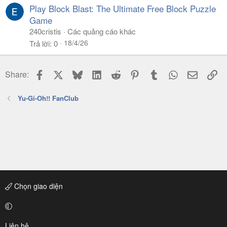
Play Block Blast: The Ultimate Free Block Puzzle
Game
240cristis
Các quảng cáo khác
18/4/26
Trả lời
0
Facebook
X
Bluesky
LinkedIn
Reddit
Pinterest
Tumblr
WhatsApp
Email
Li
Share:
Yu-Gi-Oh!! FanClub
Chọn giao diện
Liên hệ