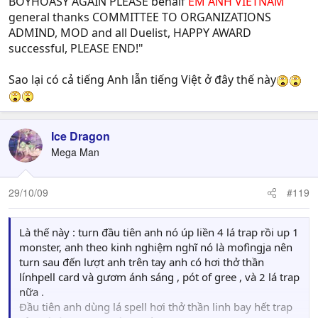
BOYHOASY AGAIN PLEASE behalf
EM ANH VIETNAM
general thanks COMMITTEE TO ORGANIZATIONS
ADMIND, MOD and all Duelist, HAPPY AWARD
successful, PLEASE END!"
Sao lại có cả tiếng Anh lẫn tiếng Việt ở đây thế này
Ice Dragon
Mega Man
29/10/09
#119
Là thế này : turn đầu tiên anh nó úp liền 4 lá trap rồi up 1
monster, anh theo kinh nghiệm nghĩ nó là mofìngja nên
turn sau đến lượt anh trên tay anh có hơi thở thần
línhpell card và gươm ánh sáng , pót of gree , và 2 lá trap
nữa .
Đầu tiên anh dùng lá spell hơi thở thần linh bay hết trap