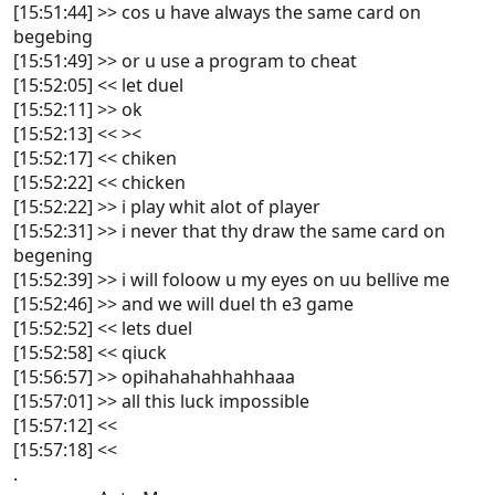
[15:51:44] >> cos u have always the same card on
begebing
[15:51:49] >> or u use a program to cheat
[15:52:05] << let duel
[15:52:11] >> ok
[15:52:13] << ><
[15:52:17] << chiken
[15:52:22] << chicken
[15:52:22] >> i play whit alot of player
[15:52:31] >> i never that thy draw the same card on
begening
[15:52:39] >> i will foloow u my eyes on uu bellive me
[15:52:46] >> and we will duel th e3 game
[15:52:52] << lets duel
[15:52:58] << qiuck
[15:56:57] >> opihahahahhahhaaa
[15:57:01] >> all this luck impossible
[15:57:12] <<
[15:57:18] <<
.