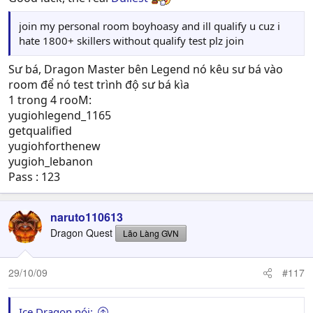
join my personal room boyhoasy and ill qualify u cuz i
hate 1800+ skillers without qualify test plz join
Sư bá, Dragon Master bên Legend nó kêu sư bá vào
room để nó test trình độ sư bá kìa
1 trong 4 rooM:
yugiohlegend_1165
getqualified
yugiohforthenew
yugioh_lebanon
Pass : 123
naruto110613
Dragon Quest
Lão Làng GVN
29/10/09
#117
Ice Dragon nói: