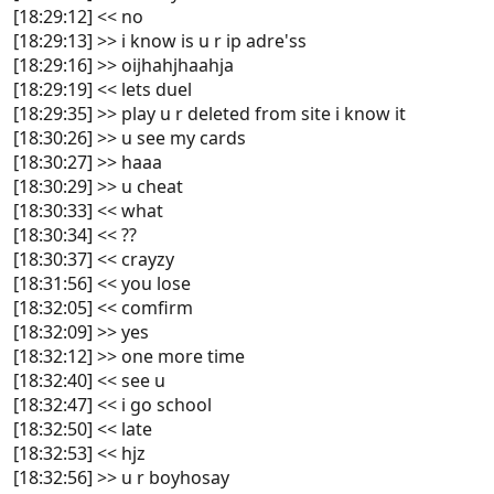
[18:29:12] << no
[18:29:13] >> i know is u r ip adre'ss
[18:29:16] >> oijhahjhaahja
[18:29:19] << lets duel
[18:29:35] >> play u r deleted from site i know it
[18:30:26] >> u see my cards
[18:30:27] >> haaa
[18:30:29] >> u cheat
[18:30:33] << what
[18:30:34] << ??
[18:30:37] << crayzy
[18:31:56] << you lose
[18:32:05] << comfirm
[18:32:09] >> yes
[18:32:12] >> one more time
[18:32:40] << see u
[18:32:47] << i go school
[18:32:50] << late
[18:32:53] << hjz
[18:32:56] >> u r boyhosay