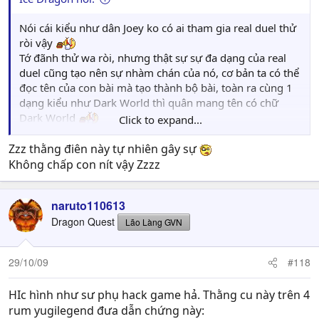
Nói cái kiểu như dân Joey ko có ai tham gia real duel thử
ròi vậy
Tớ đãnh thử wa ròi, nhưng thật sự sự đa dạng của real
duel cũng tạo nên sự nhàm chán của nó, cơ bản ta có thể
đọc tên của con bài mà tạo thành bộ bài, toàn ra cùng 1
dạng kiểu như Dark World thì quân mang tên có chữ
Dark World
Click to expand...
À, mà ngay cả real duel thì việc thấy đối thủ úp 4 lá
spell/trap và 1 monster thì vẫn có thể đoán con đang úp
Zzz thằng điên này tự nhiên gây sự
có khả năng là Jar.
Không chấp con nít vậy Zzzz
Nói thật cả real duel và Joey cậu cũng ko bao h đánh = tớ
đâu
naruto110613
Real duel có cái hay của nó, nhưng để chơi đc nó thì phải
Dragon Quest
đầu tư nghiên cứu nhiều, phải nắm rule và nhiều loại
Lão Làng GVN
quân bài, cho nên ko có time thì đánh Joey vẫn dễ dàng
hơn. Cậu đánh đc thì good luck
, nhưng với cái giọng
29/10/09
#118
điệu đó tớ ko nghĩ là đánh pro nổi đâu
HIc hình như sư phụ hack game hả. Thằng cu này trên 4
Tóm tắt lại: naruto là con gà Joey, cheat legend dốt bị
rum yugilegend đưa dẫn chứng này:
phát hiện chạy wa đánh real duel chê bai joey trong khi