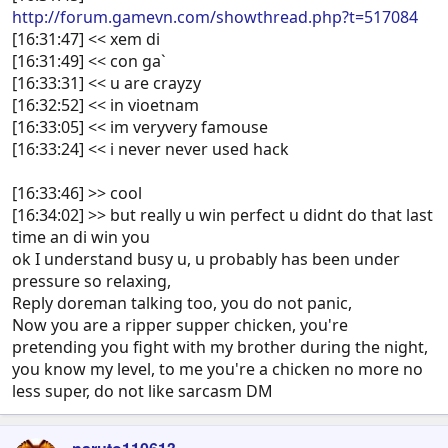
http://forum.gamevn.com/showthread.php?t=517084
[16:31:47] << xem di
[16:31:49] << con ga`
[16:33:31] << u are crayzy
[16:32:52] << in vioetnam
[16:33:05] << im veryvery famouse
[16:33:24] << i never never used hack
[16:33:46] >> cool
[16:34:02] >> but really u win perfect u didnt do that last
time an di win you
ok I understand busy u, u probably has been under
pressure so relaxing,
Reply doreman talking too, you do not panic,
Now you are a ripper supper chicken, you're
pretending you fight with my brother during the night,
you know my level, to me you're a chicken no more no
less super, do not like sarcasm DM