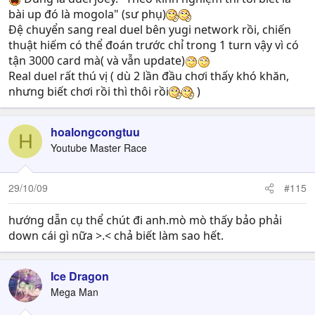
bài up đó là mogola" (sư phụ)
Đệ chuyển sang real duel bên yugi network rồi, chiến
thuật hiếm có thể đoán trước chỉ trong 1 turn vậy vì có
tận 3000 card mà( và vẫn update)
Real duel rất thú vị ( dù 2 lần đầu chơi thấy khó khăn,
nhưng biết chơi rồi thì thôi rồi
)
hoalongcongtuu
H
Youtube Master Race
29/10/09
#115
hướng dẫn cụ thể chút đi anh.mò mò thấy bảo phải
down cái gì nữa >.< chả biết làm sao hết.
Ice Dragon
Mega Man