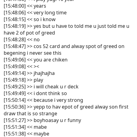
[15:48:00] << years
[15:48:06] << very long time
[15:48:15] << so i know
[15:48:19] >> yes but u have to told me u just told me u
have 2 of pot of greed
[15:48:28] << no
[15:48:47] >> cos 52 card and alway spot of greed on
begening i never see this
[15:49:06] << you are chiken
[15:49:08] << ><
[15:49:14] >> jhajhajha
[15:49:18] >> play
[15:49:25] >> i will cheak u r deck
[15:49:49] << i dont think so
[15:50:14] << because i very strong
[15:50:36] >> yepp to hav epot of greed alway son first
draw that is so strange
[15:51:27] >> boyhoasay u r funny
[15:51:34] << mabe
[15:51:38] << maybe