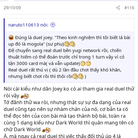
29/10/09
#116
naruto110613 nói:
Đúng là duel joey. "Theo kinh nghiệm thì tôi biết lá bài
up đó là mogola" (sư phụ)
Đệ chuyển sang real duel bên yugi network rồi, chiến
thuật hiếm có thể đoán trước chỉ trong 1 turn vậy vì có
tận 3000 card mà( và vẫn update)
Real duel rất thú vị ( dù 2 lần đầu chơi thấy khó khăn,
nhưng biết chơi rồi thì thôi rồi
)
Nói cái kiểu như dân Joey ko có ai tham gia real duel thử
ròi vậy
Tớ đãnh thử wa ròi, nhưng thật sự sự đa dạng của real
duel cũng tạo nên sự nhàm chán của nó, cơ bản ta có
thể đọc tên của con bài mà tạo thành bộ bài, toàn ra
cùng 1 dạng kiểu như Dark World thì quân mang tên có
chữ Dark World
À, mà ngay cả real duel thì việc thấy đối thủ úp 4 lá