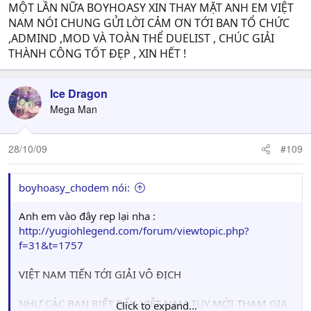
MỘT LẦN NỮA BOYHOASY XIN THAY MẶT ANH EM VIỆT
begening
NAM NÓI CHUNG GỬI LỜI CẢM ƠN TỚI BAN TỔ CHỨC
[15:52:39] >> i will foloow u my eyes on uu bellive me
,ADMIND ,MOD VÀ TOÀN THỂ DUELIST , CHÚC GIẢI
[15:52:46] >> and we will duel th e3 game
THÀNH CÔNG TỐT ĐẸP , XIN HẾT !
[15:52:52] << lets duel
[15:52:58] << qiuck
[15:56:57] >> opihahahahhahhaaa
Ice Dragon
[15:57:01] >> all this luck impossible
Mega Man
[15:57:12] <<
[15:57:18] <<
.
28/10/09
#109
___________Auto Merge________________
.
boyhoasy_chodem nói:
we are 2 crazy and we meet
[16:21:32] >> hajhjahahjjhahjhajha
Anh em vào đây rep lại nha :
[16:28:01] >> boyhosay
http://yugiohlegend.com/forum/viewtopic.php?
[16:28:11] << what
f=31&t=1757
[16:28:12] << ?
[16:28:24] >> send me u r deck
VIỆT NAM TIẾN TỚI GIẢI VÔ ĐỊCH
[16:28:49] << ?
[16:29:03] >> told me good card
NHƯ CÁC BẠN BIẾT ĐẤY ,VIỆT NAM TUY MỚI THAM GIA
Click to expand...