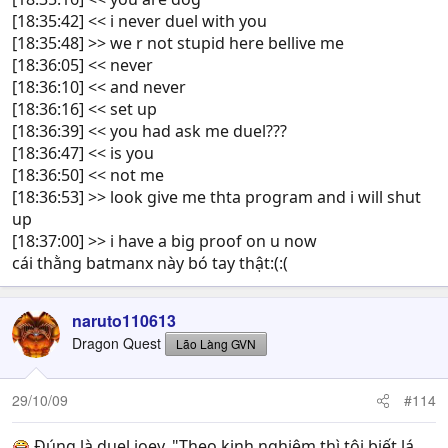
[18:35:42] << i never duel with you
[18:35:48] >> we r not stupid here bellive me
[18:36:05] << never
[18:36:10] << and never
[18:36:16] << set up
[18:36:39] << you had ask me duel???
[18:36:47] << is you
[18:36:50] << not me
[18:36:53] >> look give me thta program and i will shut
up
[18:37:00] >> i have a big proof on u now
cái thằng batmanx này bó tay thật:(:(
naruto110613
Dragon Quest
Lão Làng GVN
29/10/09
#114
Đúng là duel joey. "Theo kinh nghiệm thì tôi biết lá