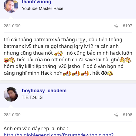
thanh'vuong
[15:45:19] >> dont clik make game too slow
Youtube Master Race
[15:46:00] << hahahahahahha
[15:46:45] >> how many pot fo greed u have
[15:46:47] >> u cheat or what
28/10/09
#107
[15:46:59] << no
[15:47:14] << i see you down much
thì cái thằng batmanx và thằng irgy , đầu tiên thằng
[15:47:30] >> i see that pot of greed alway son first card
batmanx lv5 thua ra gọi thằng igry lv12 ra cân anh
u have
nhưng cũng thua nốt
, nó cũng bảo mình hack luôn
[15:47:32] << too three card
. tiếc bài của nó off mình chưa save lại hài ghê
,
[15:47:34] >> i simpossible
hôm đấy kill tiếp thằng lv20 jasho ji` đó 6 ván bọn nó
[15:47:42] >> how many u have
[15:47:45] >> 2
càng nghĩ mình Hack hơn
, hết đỡ
[15:47:56] << i play yugi 10 year
[15:48:00] << years
boyhoasy_chodem
[15:48:06] << very long time
T.E.T.Я.I.S
[15:48:15] << so i know
[15:48:19] >> yes but u have to told me u just told me u
have 2 of pot of greed
28/10/09
#108
[15:48:28] << no
[15:48:47] >> cos 52 card and alway spot of greed on
Anh em vào đây rep lại nha :
begening i never see this
http://yugiohlegend.com/forum/viewtopic.php?