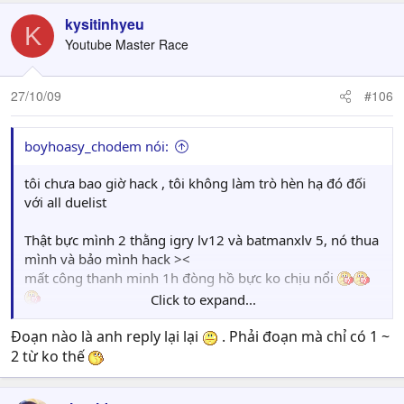
kysitinhyeu
K
Youtube Master Race
27/10/09
#106
boyhoasy_chodem nói:
tôi chưa bao giờ hack , tôi không làm trò hèn hạ đó đối
với all duelist
Thật bực mình 2 thằng igry lv12 và batmanxlv 5, nó thua
mình và bảo mình hack ><
mất công thanh minh 1h đòng hồ bực ko chịu nổi
Click to expand...
anh em mà có duel với nó nhớ cho nó biết boyhoasy ko
phải ng` như thế nha
Đoạn nào là anh reply lại lại
. Phải đoạn mà chỉ có 1 ~
????
2 từ ko thế
[15:42:32] >> yes$
[15:45:13] >> hjaahja