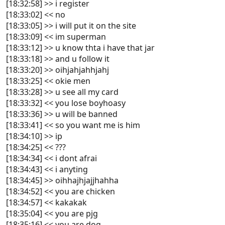
[18:32:58] >> i register
[18:33:02] << no
[18:33:05] >> i will put it on the site
[18:33:09] << im superman
[18:33:12] >> u know thta i have that jar
[18:33:18] >> and u follow it
[18:33:20] >> oihjahjahhjahj
[18:33:25] << okie men
[18:33:28] >> u see all my card
[18:33:32] << you lose boyhoasy
[18:33:36] >> u will be banned
[18:33:41] << so you want me is him
[18:34:10] >> ip
[18:34:25] << ???
[18:34:34] << i dont afrai
[18:34:43] << i anyting
[18:34:45] >> oihhajhjajjhahha
[18:34:52] << you are chicken
[18:34:57] << kakakak
[18:35:04] << you are pjg
[18:35:16] << you are dog