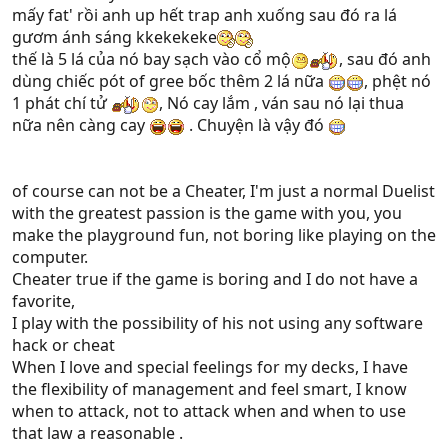
mấy fat' rồi anh up hết trap anh xuống sau đó ra lá
gươm ánh sáng kkekekeke
thế là 5 lá của nó bay sạch vào cổ mộ
, sau đó anh
dùng chiếc pót of gree bốc thêm 2 lá nữa
, phệt nó
1 phát chí tử
, Nó cay lắm , ván sau nó lại thua
nữa nên càng cay
. Chuyện là vậy đó
of course can not be a Cheater, I'm just a normal Duelist
with the greatest passion is the game with you, you
make the playground fun, not boring like playing on the
computer.
Cheater true if the game is boring and I do not have a
favorite,
I play with the possibility of his not using any software
hack or cheat
When I love and special feelings for my decks, I have
the flexibility of management and feel smart, I know
when to attack, not to attack when and when to use
that law a reasonable .