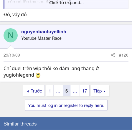
của nó lên tay sau đó anh ấn f5
Click to expand...
mấy fat' rồi anh up hết trap anh xuống sau đó ra lá gươm
ánh sáng kkekekeke
Đó, vậy đó
thế là 5 lá của nó bay sạch vào cổ mộ, sau đó anh dùng
chiếc pót of gree bốc thêm 2 lá nữa , phệt nó 1 phát chí
nguyenbaotuyetlinh
tử , Nó cay lắm , ván sau nó lại thua nữa nên càng cay .
N
Youtube Master Race
Chuyện là vậy đó
29/10/09
#120
Chỉ duel trên wip thôi ko dám lang thang ở
yugiohlegend
Trước
1
…
6
…
17
Tiếp
You must log in or register to reply here.
Similar threads