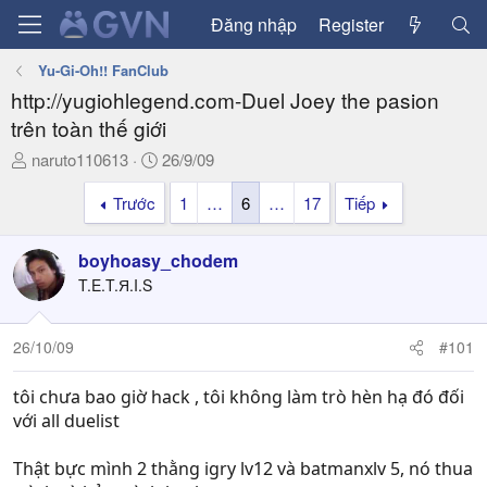
Đăng nhập
Register
Yu-Gi-Oh!! FanClub
http://yugiohlegend.com-Duel Joey the pasion
trên toàn thế giới
T
N
naruto110613
26/9/09
h
g
Trước
1
…
6
…
17
Tiếp
r
à
e
y
a
g
boyhoasy_chodem
d
ử
T.E.T.Я.I.S
s
i
t
a
26/10/09
#101
r
t
tôi chưa bao giờ hack , tôi không làm trò hèn hạ đó đối
e
với all duelist
r
Thật bực mình 2 thằng igry lv12 và batmanxlv 5, nó thua