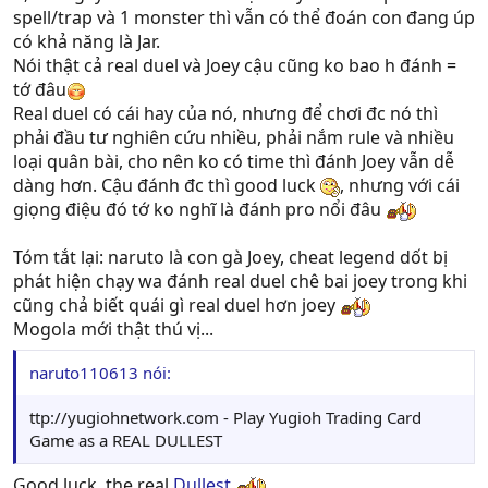
spell/trap và 1 monster thì vẫn có thể đoán con đang úp
có khả năng là Jar.
Nói thật cả real duel và Joey cậu cũng ko bao h đánh =
tớ đâu
Real duel có cái hay của nó, nhưng để chơi đc nó thì
phải đầu tư nghiên cứu nhiều, phải nắm rule và nhiều
loại quân bài, cho nên ko có time thì đánh Joey vẫn dễ
dàng hơn. Cậu đánh đc thì good luck
, nhưng với cái
giọng điệu đó tớ ko nghĩ là đánh pro nổi đâu
Tóm tắt lại: naruto là con gà Joey, cheat legend dốt bị
phát hiện chạy wa đánh real duel chê bai joey trong khi
cũng chả biết quái gì real duel hơn joey
Mogola mới thật thú vị...
naruto110613 nói:
ttp://yugiohnetwork.com - Play Yugioh Trading Card
Game as a REAL DULLEST
Good luck, the real
Dullest