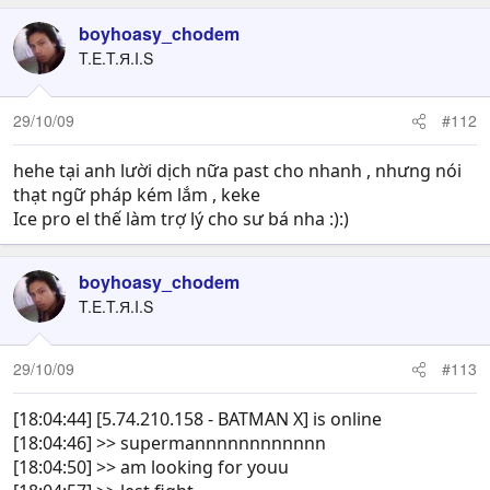
boyhoasy_chodem
T.E.T.Я.I.S
29/10/09
#112
hehe tại anh lười dịch nữa past cho nhanh , nhưng nói
thạt ngữ pháp kém lắm , keke
Ice pro el thế làm trợ lý cho sư bá nha :):)
boyhoasy_chodem
T.E.T.Я.I.S
29/10/09
#113
[18:04:44] [5.74.210.158 - BATMAN X] is online
[18:04:46] >> supermannnnnnnnnnnn
[18:04:50] >> am looking for youu