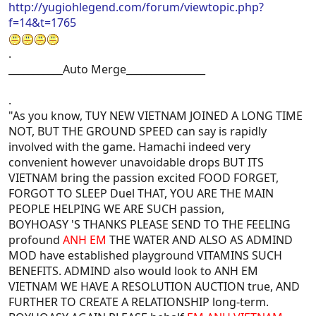
http://yugiohlegend.com/forum/viewtopic.php?
cũng chả biết quái gì real duel hơn joey
f=14&t=1765
Mogola mới thật thú vị...
Good luck, the real
Dullest
.
___________Auto Merge________________
.
"As you know, TUY NEW VIETNAM JOINED A LONG TIME
NOT, BUT THE GROUND SPEED can say is rapidly
involved with the game. Hamachi indeed very
convenient however unavoidable drops BUT ITS
VIETNAM bring the passion excited FOOD FORGET,
FORGOT TO SLEEP Duel THAT, YOU ARE THE MAIN
PEOPLE HELPING WE ARE SUCH passion,
BOYHOASY 'S THANKS PLEASE SEND TO THE FEELING
profound
ANH EM
THE WATER AND ALSO AS ADMIND
MOD have established playground VITAMINS SUCH
BENEFITS. ADMIND also would look to ANH EM
VIETNAM WE HAVE A RESOLUTION AUCTION true, AND
FURTHER TO CREATE A RELATIONSHIP long-term.