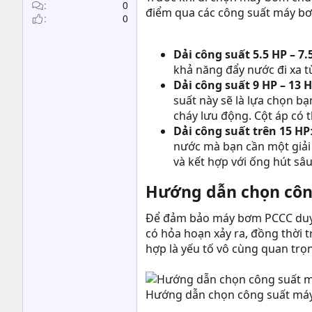
t
0
điểm qua các công suất máy bơm
0
e
r
Dải công suất 5.5 HP – 7.
khả năng đẩy nước đi xa t
Dải công suất 9 HP – 13 
suất này sẽ là lựa chọn b
cháy lưu động. Cột áp có th
Dải công suất trên 15 HP
nước mà bạn cần một giải 
và kết hợp với ống hút sâ
Hướng dẫn chọn công
Để đảm bảo máy bơm PCCC duy t
có hỏa hoạn xảy ra, đồng thời 
hợp là yếu tố vô cùng quan trọ
Hướng dẫn chọn công suất máy