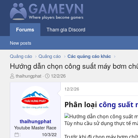
Forums
Tham gia Discord
New posts
Quảng cáo
Quảng cáo
Các quảng cáo khác
Hướng dẫn chọn công suất máy bơm chữ
T
N
thaihungphat
12/2/26
h
g
r
à
12/2/26
e
y
a
g
Phân loại
công suất
d
ử
s
i
t
thaihungphat
Tùy nhu cầu sử dụng thực tế 
a
Youtube Master Race
r
10/3/22
Trước khi đi chọn máy bơm chữ