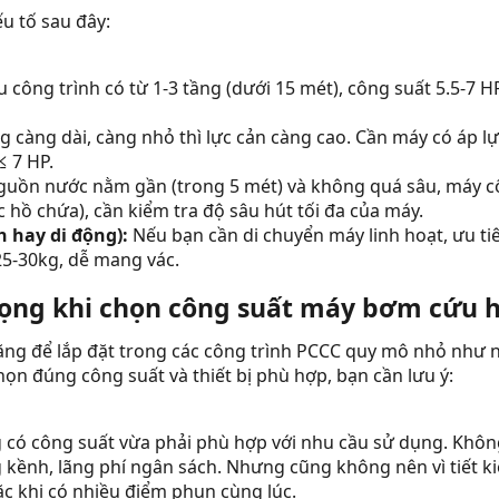
u tố sau đây:
 công trình có từ 1-3 tầng (dưới 15 mét), công suất 5.5-7 
g càng dài, càng nhỏ thì lực cản càng cao. Cần máy có áp
 7 HP.
uồn nước nằm gần (trong 5 mét) và không quá sâu, máy cô
 hồ chứa), cần kiểm tra độ sâu hút tối đa của máy.
h hay di động):
Nếu bạn cần di chuyển máy linh hoạt, ưu t
5-30kg, dễ mang vác.
ọng khi chọn công suất máy bơm cứu h
g để lắp đặt trong các công trình PCCC quy mô nhỏ như nh
ọn đúng công suất và thiết bị phù hợp, bạn cần lưu ý:
có công suất vừa phải phù hợp với nhu cầu sử dụng. Khôn
ồng kềnh, lãng phí ngân sách. Nhưng cũng không nên vì tiế
ặc khi có nhiều điểm phun cùng lúc.