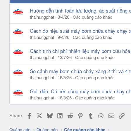
Hướng dẫn tính toán lưu lượng, áp suất riê
thaihungphat
8/4/26
Các quảng cáo khác
Cách đo hiệu suất máy bơm chữa cháy chạy x
thaihungphat
9/4/26
Các quảng cáo khác
Cách tính chi phí nhiên liệu máy bơm cứu hỏa
thaihungphat
13/7/26
Các quảng cáo khác
So sánh máy bơm chữa cháy xăng 2 thì và 4 t
thaihungphat
16/5/26
Các quảng cáo khác
Giải đáp: Có nên dùng máy bơm chữa cháy ch
thaihungphat
18/3/26
Các quảng cáo khác
Facebook
X
Bluesky
LinkedIn
Reddit
Pinterest
Tumblr
WhatsApp
Email
Lin
Share:
Quảng cáo
Quảng cáo
Các quảng cáo khác