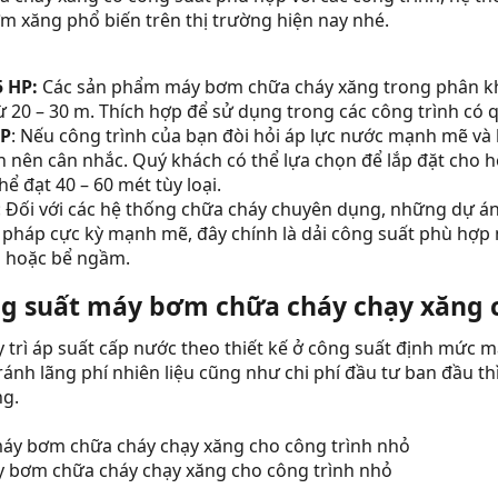
 xăng phổ biến trên thị trường hiện nay nhé.
5 HP:
Các sản phẩm máy bơm chữa cháy xăng trong phân khú
ừ 20 – 30 m. Thích hợp để sử dụng trong các công trình có 
HP
: Nếu công trình của bạn đòi hỏi áp lực nước mạnh mẽ và 
ạn nên cân nhắc. Quý khách có thể lựa chọn để lắp đặt cho 
ể đạt 40 – 60 mét tùy loại.
: Đối với các hệ thống chữa cháy chuyên dụng, những dự 
pháp cực kỳ mạnh mẽ, đây chính là dải công suất phù hợp
u hoặc bể ngầm.
 suất máy bơm chữa cháy chạy xăng ch
rì áp suất cấp nước theo thiết kế ở công suất định mức m
tránh lãng phí nhiên liệu cũng như chi phí đầu tư ban đầu 
ng.
 bơm chữa cháy chạy xăng cho công trình nhỏ