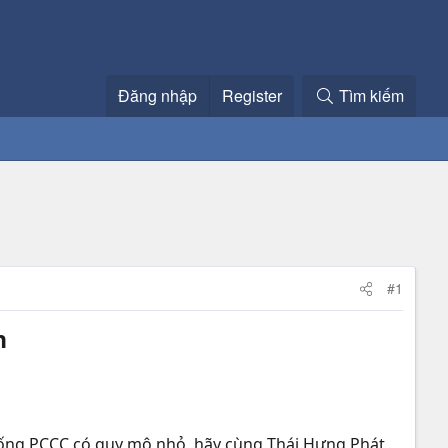
Đăng nhập
Register
Tìm kiếm
#1
n
thống PCCC có quy mô nhỏ, hãy cùng Thái Hưng Phát