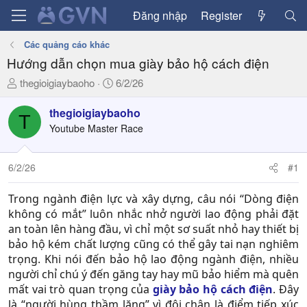
Đăng nhập
Register
Các quảng cáo khác
Hướng dẫn chọn mua giày bảo hộ cách điện
T
N
thegioigiaybaoho
6/2/26
h
g
r
à
thegioigiaybaoho
T
e
y
Youtube Master Race
a
g
d
ử
6/2/26
#1
s
i
t
a
Trong ngành điện lực và xây dựng, câu nói “Dòng điện
r
không có mắt” luôn nhắc nhở người lao động phải đặt
t
an toàn lên hàng đầu, vì chỉ một sơ suất nhỏ hay thiết bị
e
bảo hộ kém chất lượng cũng có thể gây tai nạn nghiêm
r
trọng. Khi nói đến bảo hộ lao động ngành điện, nhiều
người chỉ chú ý đến găng tay hay mũ bảo hiểm mà quên
mất vai trò quan trọng của
giày bảo hộ cách điện
. Đây
là “người hùng thầm lặng” vì đôi chân là điểm tiếp xúc