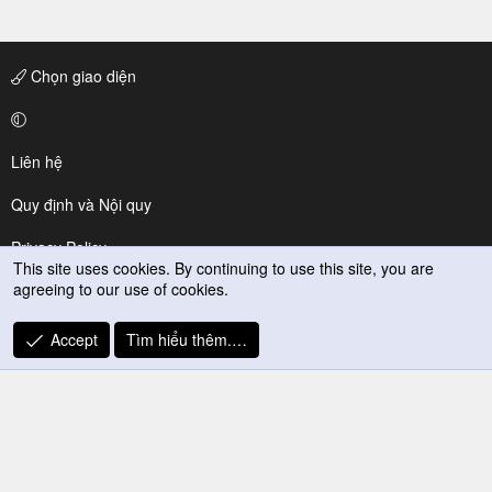
Chọn giao diện
Liên hệ
Quy định và Nội quy
Privacy Policy
This site uses cookies. By continuing to use this site, you are
agreeing to our use of cookies.
Trợ giúp
R
Accept
Tìm hiểu thêm.…
S
S