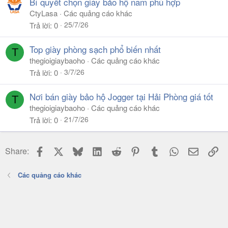
Bí quyết chọn giày bảo hộ nam phù hợp
CtyLasa
Các quảng cáo khác
25/7/26
Trả lời
0
Top giày phòng sạch phổ biến nhất
T
thegioigiaybaoho
Các quảng cáo khác
3/7/26
Trả lời
0
Nơi bán giày bảo hộ Jogger tại Hải Phòng giá tốt
T
thegioigiaybaoho
Các quảng cáo khác
21/7/26
Trả lời
0
Facebook
X
Bluesky
LinkedIn
Reddit
Pinterest
Tumblr
WhatsApp
Email
Li
Share:
Các quảng cáo khác