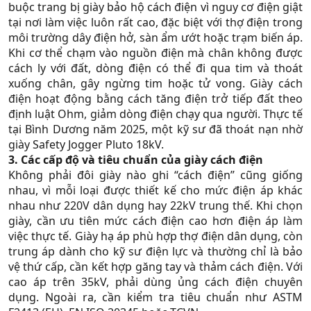
buộc trang bị giày bảo hộ cách điện vì nguy cơ điện giật
tại nơi làm việc luôn rất cao, đặc biệt với thợ điện trong
môi trường dây điện hở, sàn ẩm ướt hoặc trạm biến áp.
Khi cơ thể chạm vào nguồn điện mà chân không được
cách ly với đất, dòng điện có thể đi qua tim và thoát
xuống chân, gây ngừng tim hoặc tử vong. Giày cách
điện hoạt động bằng cách tăng điện trở tiếp đất theo
định luật Ohm, giảm dòng điện chạy qua người. Thực tế
tại Bình Dương năm 2025, một kỹ sư đã thoát nạn nhờ
giày Safety Jogger Pluto 18kV.​
3. Các cấp độ và tiêu chuẩn của giày cách điện
Không phải đôi giày nào ghi “cách điện” cũng giống
nhau, vì mỗi loại được thiết kế cho mức điện áp khác
nhau như 220V dân dụng hay 22kV trung thế. Khi chọn
giày, cần ưu tiên mức cách điện cao hơn điện áp làm
việc thực tế. Giày hạ áp phù hợp thợ điện dân dụng, còn
trung áp dành cho kỹ sư điện lực và thường chỉ là bảo
vệ thứ cấp, cần kết hợp găng tay và thảm cách điện. Với
cao áp trên 35kV, phải dùng ủng cách điện chuyên
dụng. Ngoài ra, cần kiểm tra tiêu chuẩn như ASTM