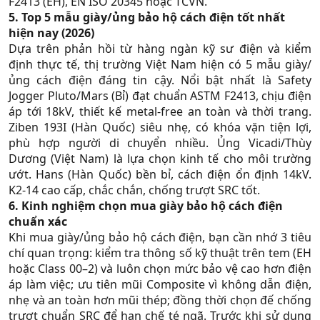
F2413 (EH), EN ISO 20345 hoặc TCVN.​
5. Top 5 mẫu giày/ủng bảo hộ cách điện tốt nhất
hiện nay (2026)
Dựa trên phản hồi từ hàng ngàn kỹ sư điện và kiểm
định thực tế, thị trường Việt Nam hiện có 5 mẫu giày/
ủng cách điện đáng tin cậy. Nổi bật nhất là Safety
Jogger Pluto/Mars (Bỉ) đạt chuẩn ASTM F2413, chịu điện
áp tới 18kV, thiết kế metal-free an toàn và thời trang.
Ziben 193I (Hàn Quốc) siêu nhẹ, có khóa vặn tiện lợi,
phù hợp người di chuyển nhiều. Ủng Vicadi/Thùy
Dương (Việt Nam) là lựa chọn kinh tế cho môi trường
ướt. Hans (Hàn Quốc) bền bỉ, cách điện ổn định 14kV.
K2-14 cao cấp, chắc chắn, chống trượt SRC tốt.​
6. Kinh nghiệm chọn mua giày bảo hộ cách điện
chuẩn xác
Khi mua giày/ủng bảo hộ cách điện, bạn cần nhớ 3 tiêu
chí quan trọng: kiểm tra thông số kỹ thuật trên tem (EH
hoặc Class 00–2) và luôn chọn mức bảo vệ cao hơn điện
áp làm việc; ưu tiên mũi Composite vì không dẫn điện,
nhẹ và an toàn hơn mũi thép; đồng thời chọn đế chống
trượt chuẩn SRC để hạn chế té ngã. Trước khi sử dụng