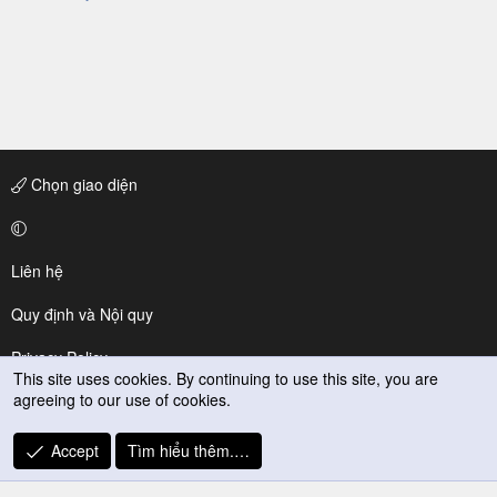
Chọn giao diện
Liên hệ
Quy định và Nội quy
Privacy Policy
This site uses cookies. By continuing to use this site, you are
agreeing to our use of cookies.
Trợ giúp
R
Accept
Tìm hiểu thêm.…
S
S