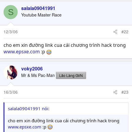
salala09041991
S
Youtube Master Race
12/3/06
#22
cho em xin đường link cua cái chương trình hack trong
www.epsxe.com
:p
voky2006
Mr & Ms Pac-Man
Lão Làng GVN
16/3/06
#23
salala09041991 nói:
cho em xin đường link cua cái chương trình hack trong
www.epsxe.com
:p