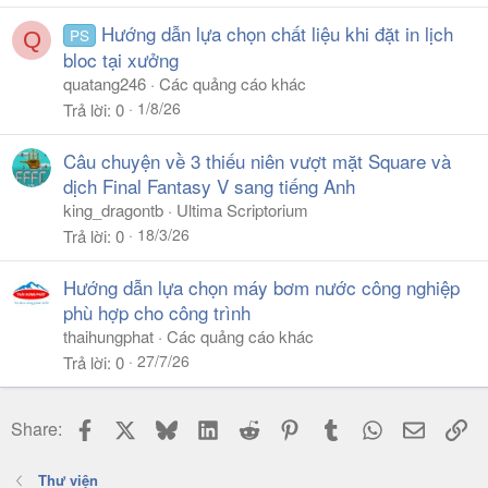
Hướng dẫn lựa chọn chất liệu khi đặt in lịch
PS
Q
bloc tại xưởng
quatang246
Các quảng cáo khác
1/8/26
Trả lời
0
Câu chuyện về 3 thiếu niên vượt mặt Square và
dịch Final Fantasy V sang tiếng Anh
king_dragontb
Ultima Scriptorium
18/3/26
Trả lời
0
Hướng dẫn lựa chọn máy bơm nước công nghiệp
phù hợp cho công trình
thaihungphat
Các quảng cáo khác
27/7/26
Trả lời
0
Facebook
X
Bluesky
LinkedIn
Reddit
Pinterest
Tumblr
WhatsApp
Email
Li
Share:
Thư viện