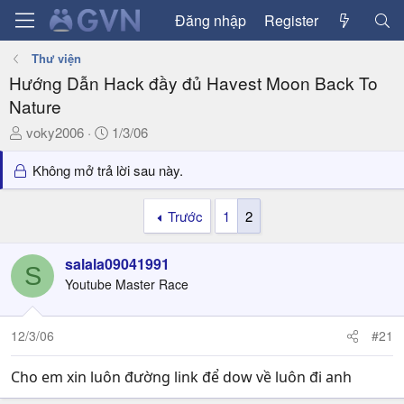
Đăng nhập
Register
Thư viện
Hướng Dẫn Hack đầy đủ Havest Moon Back To
Nature
T
N
voky2006
1/3/06
h
g
r
à
Không mở trả lời sau này.
e
y
a
g
Trước
1
2
d
ử
s
i
salala09041991
t
S
a
Youtube Master Race
r
t
12/3/06
#21
e
r
Cho em xin luôn đường link để dow về luôn đi anh