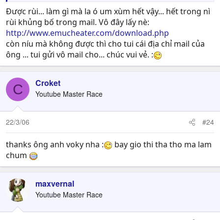
Được rùi... làm gì mà la ó um xùm hết vậy... hết trong nì
rùi khủng bố trong mail. Vô đây lấy nè:
http://www.emucheater.com/download.php
còn níu mà không được thì cho tui cái địa chỉ mail của
ông ... tui gửi vô mail cho... chúc vui vẻ. :
Croket
C
Youtube Master Race
22/3/06
#24
thanks ông anh voky nha :
bay gio thi tha tho ma lam
chum
maxvernal
Youtube Master Race