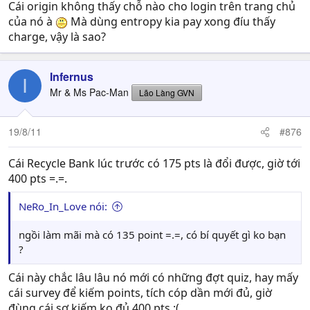
Cái origin không thấy chỗ nào cho login trên trang chủ
của nó à
Mà dùng entropy kia pay xong đíu thấy
charge, vậy là sao?
Infernus
I
Mr & Ms Pac-Man
Lão Làng GVN
19/8/11
#876
Cái Recycle Bank lúc trước có 175 pts là đổi được, giờ tới
400 pts =.=.
NeRo_In_Love nói:
ngồi làm mãi mà có 135 point =.=, có bí quyết gì ko bạn
?
Cái này chắc lâu lâu nó mới có những đợt quiz, hay mấy
cái survey để kiếm points, tích cóp dần mới đủ, giờ
đùng cái sợ kiếm ko đủ 400 pts :(