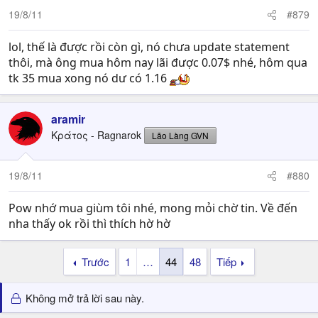
19/8/11
#879
lol, thế là được rồi còn gì, nó chưa update statement
thôi, mà ông mua hôm nay lãi được 0.07$ nhé, hôm qua
tk 35 mua xong nó dư có 1.16
aramir
Κράτος - Ragnarok
Lão Làng GVN
19/8/11
#880
Pow nhớ mua giùm tôi nhé, mong mỏi chờ tin. Về đến
nha thấy ok rồi thì thích hờ hờ
Trước
1
…
44
48
Tiếp
Không mở trả lời sau này.