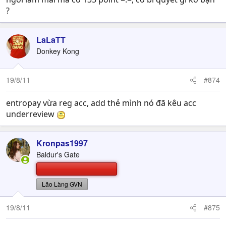
?
LaLaTT
Donkey Kong
19/8/11
#874
entropay vừa reg acc, add thẻ mình nó đã kêu acc
underreview
Kronpas1997
Baldur's Gate
Lão Làng GVN
19/8/11
#875