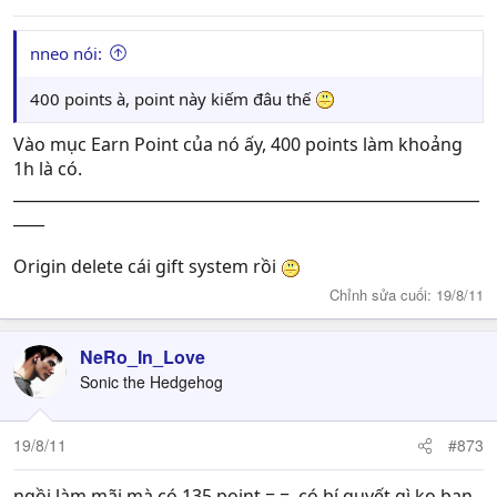
nneo nói:
400 points à, point này kiếm đâu thế
Vào mục Earn Point của nó ấy, 400 points làm khoảng
1h là có.
____________________________________________________________
____
Origin delete cái gift system rồi
Chỉnh sửa cuối:
19/8/11
NeRo_In_Love
Sonic the Hedgehog
19/8/11
#873
ngồi làm mãi mà có 135 point =.=, có bí quyết gì ko bạn