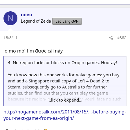
nneo
N
Legend of Zelda
Lão Làng GVN
18/8/11
#862
lọ mọ mới tìm được cái này
4. No region-locks or blocks on Origin games. Hooray!
You know how this one works for Valve games: you buy
and add a Singapore retail copy of Left 4 Dead 2 to
Steam, subsequently go to Australia to for further
studies, then find out that you can’t play the game
because it’s region-locked. Thankfully, you’ll face no such
Click to expand...
issue with Origin.
http://nogamenotalk.com/2011/08/15/...-before-buying-
According to an EA spokesperson I sent my queries to,
your-next-game-from-ea-origin/
there are no region-lock for games on the Origin
Singapore store. This means you can log in from