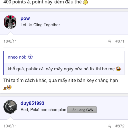
400 points à, point này kiếm đâu thế
pow
Let Us Cling Together
18/8/11
#871
nneo nói:
khổ quá, public cái này mấy ngày nữa nó fix thì bỏ mẹ
Thì ta tìm cách khác, qua mấy site bán key chẳng hạn
duy851993
Red, Pokémon champion
Lão Làng GVN
19/8/11
#872