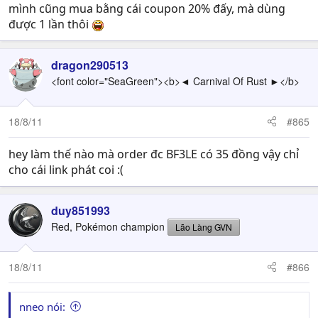
mình cũng mua bằng cái coupon 20% đấy, mà dùng
được 1 lần thôi
dragon290513
<font color="SeaGreen"><b>◄ Carnival Of Rust ►</b>
18/8/11
#865
hey làm thế nào mà order đc BF3LE có 35 đồng vậy chỉ
cho cái link phát coi :(
duy851993
Red, Pokémon champion
Lão Làng GVN
18/8/11
#866
nneo nói: