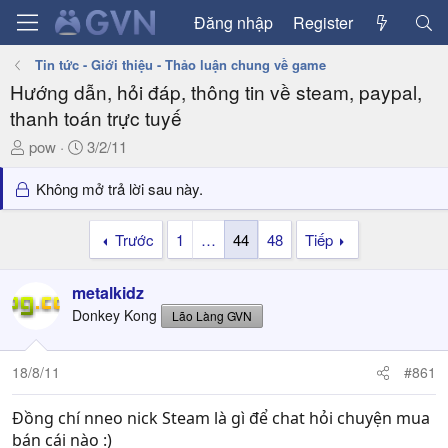
Đăng nhập
Register
Tin tức - Giới thiệu - Thảo luận chung về game
Hướng dẫn, hỏi đáp, thông tin về steam, paypal,
thanh toán trực tuyế
T
N
pow
3/2/11
h
g
r
à
Không mở trả lời sau này.
e
y
a
g
Trước
1
…
44
48
Tiếp
d
ử
s
i
metalkidz
t
a
Donkey Kong
Lão Làng GVN
r
t
18/8/11
#861
e
r
Đồng chí nneo nick Steam là gì để chat hỏi chuyện mua
bán cái nào :)