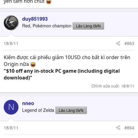
yên tâm hơn chút
anywhere in the world to download and play the games
that you bought. Similarly, for retail copies added to
duy851993
Origin, there are no region restrictions either.
Red, Pokémon champion
Lão Làng GVN
The Origin store itself has regional restrictions though.
Using an IP-matching system, the Origin website will
18/8/11
#863
direct you to the appropriate store for your geographical
location.
Kiếm được cái phiếu giảm 10USD cho bất kì order trên
Origin nữa
"$10 off any in-stock PC game (including digital
download)"
Chỉnh sửa cuối:
18/8/11
nneo
N
Legend of Zelda
Lão Làng GVN
18/8/11
#864