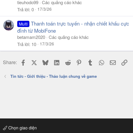
tieuhodo99
Các quảng cáo khác
17/3/26
Trả lời
0
Thanh toán trực tuyến - nhận chiết khấu cực
Multi
đỉnh từ MobiFone
betamam2020
Các quảng cáo khác
17/3/26
Trả lời
10
Facebook
X
Bluesky
LinkedIn
Reddit
Pinterest
Tumblr
WhatsApp
Email
Li
Share:
Tin tức - Giới thiệu - Thảo luận chung về game
Chọn giao diện