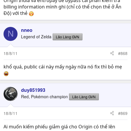
Origin India và entropay để bypass cái phần kiểm tra
billing information mình ghi (chỉ có thể chọn thẻ ở Ấn
Độ) với thẻ
nneo
N
Legend of Zelda
Lão Làng GVN
18/8/11
#868
khổ quá, public cái này mấy ngày nữa nó fix thì bỏ mẹ
duy851993
Red, Pokémon champion
Lão Làng GVN
18/8/11
#869
Ai muốn kiếm phiếu giảm giá cho Origin có thể lên