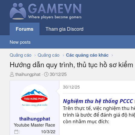
Forums
Tham gia Discord
New posts
Quảng cáo
Quảng cáo
Các quảng cáo khác
Hướng dẫn quy trình, thủ tục hồ sơ kiể
T
N
thaihungphat
30/12/25
h
g
r
à
30/12/25
e
y
a
g
Nghiệm thu hệ thống PCCC
d
ử
Trên thực tế, việc nghiệm thu 
s
i
trình là bước để đánh giá độ h
t
thaihungphat
còn nhằm mục đích:
a
Youtube Master Race
r
10/3/22