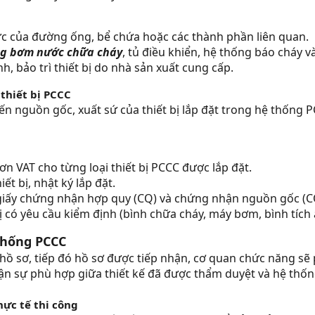
ực của đường ống, bể chứa hoặc các thành phần liên quan.
ng bơm nước chữa cháy
, tủ điều khiển, hệ thống báo cháy v
h, bảo trì thiết bị do nhà sản xuất cung cấp.
thiết bị PCCC
đến nguồn gốc, xuất sứ của thiết bị lắp đặt trong hệ thống 
 VAT cho từng loại thiết bị PCCC được lắp đặt.
ết bị, nhật ký lắp đặt.
iấy chứng nhận hợp quy (CQ) và chứng nhận nguồn gốc (C
ị có yêu cầu kiểm định (bình chữa cháy, máy bơm, bình tích
thống PCCC
hồ sơ, tiếp đó hồ sơ được tiếp nhận, cơ quan chức năng sẽ 
ận sự phù hợp giữa thiết kế đã được thẩm duyệt và hệ thống
hực tế thi công