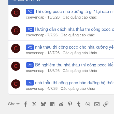
Thi công pccc nhà xưởng là gì? tại sao n
PC
C
csevendap
15/5/26
Các quảng cáo khác
Hướng dẫn cách nhà thầu thi công pccc 
PC
C
csevendap
7/7/26
Các quảng cáo khác
nhà thầu thi công pccc cho nhà xưởng yê
PC
C
csevendap
13/7/26
Các quảng cáo khác
Bỏ nghiệm thu nhà thầu thi công pccc kiể
PC
C
csevendap
18/6/26
Các quảng cáo khác
nhà thầu thi công pccc bảo dưỡng hệ th
PC
C
csevendap
4/7/26
Các quảng cáo khác
Facebook
X
Bluesky
LinkedIn
Reddit
Pinterest
Tumblr
WhatsApp
Email
Lin
Share: