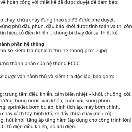
 vẽ hoàn công với thiết kế đã được duyệt để đảm bảo:
ị báo cháy, chữa cháy đúng theo sơ đồ được phê duyệt.
vùng phủ đầu phun, đầu báo khói được tính toán và thi côn
n hiệu, tủ điều khiển… không bị thay đổi sai thiết kế.
thành phần hệ thống
từng thành phần của hệ thống PCCC
ẽ được vận hành thử và kiểm tra độc lập, bao gồm:
: trung tâm điều khiển, cảm biến nhiệt – khói, chuông, còi,
tường: họng nước, van khóa, cuộn vòi, súng phun.
g: sprinkler, bơm bù áp, bình tích áp, máy bơm chính.
 cháy xách tay, bình khí, xe đẩy chữa cháy (nếu có).
g, hút khói, tăng áp tầng hầm (áp dụng cho công trình lớn)
, tủ điện điều khiển, bộ lưu điện.