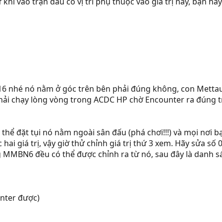
hứ khi vào trận đấu có vị trí phụ thuộc vào giá trị này, bạn hã
16 nhé nó nằm ở góc trên bên phải đúng không, con Mettaur
phải chạy lòng vòng trong ACDC HP chờ Encounter ra đúng t
ó thể đặt tụi nó nằm ngoài sân đấu (phá chơi!!!) và mọi nơi
ai giá trị, vậy giờ thử chỉnh giá trị thứ 3 xem. Hãy sửa số 03
 MMBN6 đều có thể được chỉnh ra từ nó, sau đây là danh s
unter được)