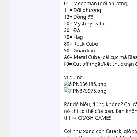
01= Megaman (đối phương)
11= Đối phương
12= Đồng đội
20= Mystery Data
30= Đá
70= Flag
80= Rock Cube
90= Guardian
A0= Metal Cube (cái cục mà Bla
F0= Cut off (ngắt/kết thúc trận đ
Ví dụ nè:
Rất dễ hiểu, đúng không? Chỉ c
nó chỉ có thể của bạn. Bạn khôn
thì => CRASH GAME!!!
Coi như xong con Catack, giờ tớ