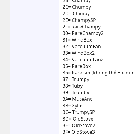
2B= Champy
2C= Chumpy
2D= Chimpy
2E= ChampySP
2F= RareChampy
30= RareChampy2
31= WindBox
32= VaccuumFan
33= WindBox2
34= VaccuumFan2
35= RareBox
36= RareFan (không thể Encoun
37= Trumpy
38= Tuby
39= Tromby
3A= MuteAnt
3B= Xylos
3C= TrumpySP
3D= OldStove
3E= OldStove2
3F= OldStove3