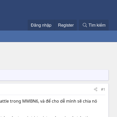
Đăng nhập
Register
Tìm kiếm
#1
attle trong MMBN6, và để cho dễ mình sẽ chia nó