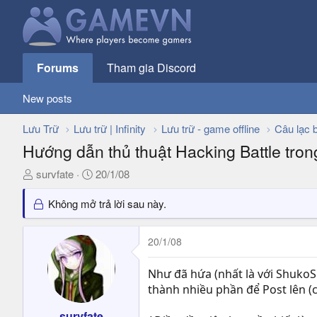
Forums
Tham gia Discord
New posts
Lưu Trữ
Lưu trữ | Infinity
Lưu trữ - game offline
Câu lạc 
Hướng dẫn thủ thuật Hacking Battle tr
T
N
survfate
20/1/08
h
g
r
à
Không mở trả lời sau này.
e
y
a
g
20/1/08
d
ử
s
i
Như đã hứa (nhất là với ShukoS
t
thành nhiều phần để Post lên (
a
r
survfate