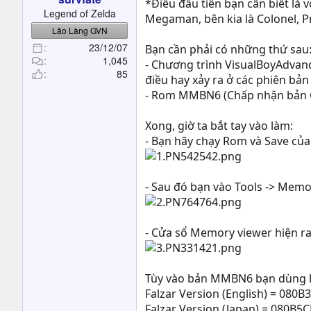
*Điều đầu tiên bạn cần biết là 
t
Legend of Zelda
Megaman, bên kia là Colonel, 
e
Lão Làng GVN
r
23/12/07
Bạn cần phải có những thứ sau
1,045
- Chương trình VisualBoyAdvance
85
điều hay xảy ra ở các phiên bản 
- Rom MMBN6 (Chấp nhận bản Gre
Xong, giờ ta bắt tay vào làm:
- Bạn hãy chạy Rom và Save của
- Sau đó bạn vào Tools -> Memo
- Cửa sổ Memory viewer hiện ra
Tùy vào bản MMBN6 bạn dùng hã
Falzar Version (English) = 080B
Falzar Version (Japan) = 080B5