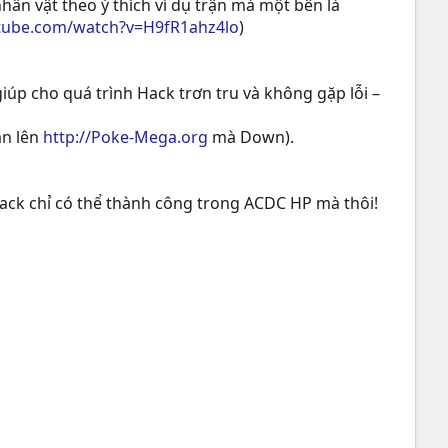
hân vật theo ý thích ví dụ trận mà một bên là
utube.com/watch?v=H9fR1ahz4lo
)
iúp cho quá trình Hack trơn tru và không gặp lỗi –
ạn lên
http://Poke-Mega.org
mà Down).
Hack chỉ có thể thành công trong ACDC HP mà thôi!