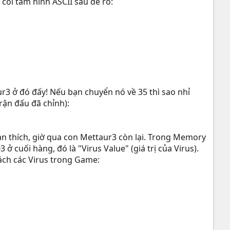
y coi tấm hình ASCII sau để rõ:
3 ở đó đấy! Nếu bạn chuyển nó về 35 thì sao nhỉ
rận đấu đã chỉnh):
 bạn thích, giờ qua con Mettaur3 còn lại. Trong Memory
 ở cuối hàng, đó là "Virus Value" (giá trị của Virus).
ách các Virus trong Game: