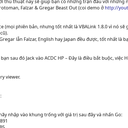
với thủ thuật này sẽ giúp bạn có những trận đấu với những n
Protoman, Falzar & Gregar Beast Out (coi demo ở
http://yo
:
 (mọi phiên bản, nhưng tốt nhất là VBALink 1.8.0 vì nó sẽ g
cũ).
gar lẫn Falzar, English hay Japan đều được, tốt nhất là b
 bạn sau đó Jack vào ACDC HP – Đây là điều bắt buộc, việc 
ry viewer.
:
y nhập vào khung trống với giá trị sau đây và nhấn Go:
3891
CB5