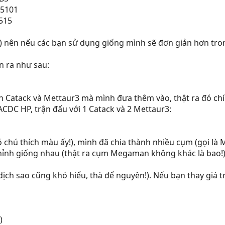
B5101
7515
) nên nếu các bạn sử dụng giống mình sẽ đơn giản hơn tr
n ra như sau:
n Catack và Mettaur3 mà mình đưa thêm vào, thật ra đó chí
DC HP, trận đấu với 1 Catack và 2 Mettaur3:
(có chú thích màu ấy!), mình đã chia thành nhiều cụm (gọi 
 chỉnh giống nhau (thật ra cụm Megaman không khác là bao!
 (dịch sao cũng khó hiểu, thà để nguyên!). Nếu bạn thay giá t
)