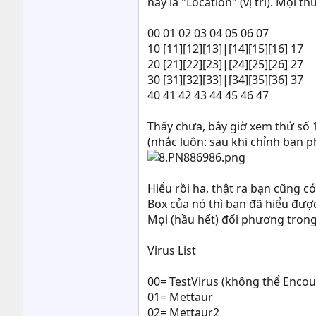
này là "Location" (vị trí). Mọi t
00 01 02 03 04 05 06 07
10 [11][12][13]|[14][15][16] 17
20 [21][22][23]|[24][25][26] 27
30 [31][32][33]|[34][35][36] 37
40 41 42 43 44 45 46 47
Thấy chưa, bây giờ xem thử số 
(nhắc luôn: sau khi chỉnh bạn 
Hiểu rồi ha, thật ra bạn cũng c
Box của nó thì bạn đã hiểu được h
Mọi (hầu hết) đối phương trong
Virus List
00= TestVirus (không thể Enco
01= Mettaur
02= Mettaur2