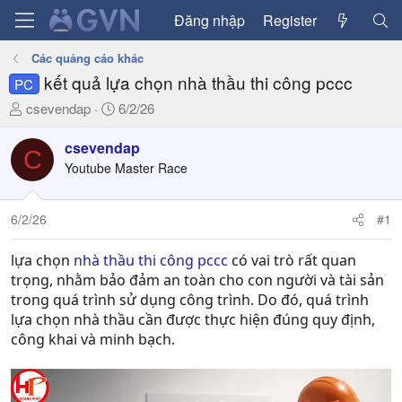
Đăng nhập
Register
Các quảng cáo khác
kết quả lựa chọn nhà thầu thi công pccc
PC
T
N
csevendap
6/2/26
h
g
r
à
csevendap
C
e
y
Youtube Master Race
a
g
d
ử
6/2/26
#1
s
i
t
a
lựa chọn
nhà thầu thi công pccc
có vai trò rất quan
r
trọng, nhằm bảo đảm an toàn cho con người và tài sản
t
trong quá trình sử dụng công trình. Do đó, quá trình
e
lựa chọn nhà thầu cần được thực hiện đúng quy định,
r
công khai và minh bạch.