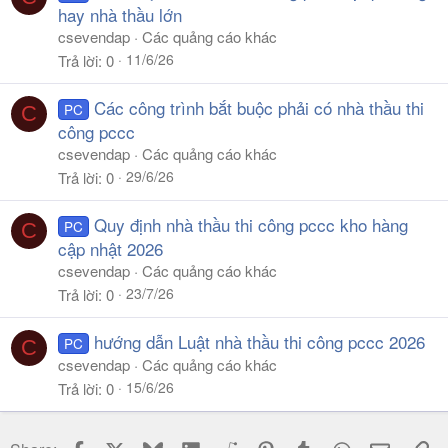
hay nhà thầu lớn
csevendap
Các quảng cáo khác
11/6/26
Trả lời
0
Các công trình bắt buộc phải có nhà thầu thi
PC
C
công pccc
csevendap
Các quảng cáo khác
29/6/26
Trả lời
0
Quy định nhà thầu thi công pccc kho hàng
PC
C
cập nhật 2026
csevendap
Các quảng cáo khác
23/7/26
Trả lời
0
hướng dẫn Luật nhà thầu thi công pccc 2026
PC
C
csevendap
Các quảng cáo khác
15/6/26
Trả lời
0
Facebook
X
Bluesky
LinkedIn
Reddit
Pinterest
Tumblr
WhatsApp
Email
Li