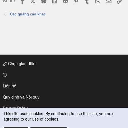
Share:
Các quảng cáo khác
Chọn giao diện
Liên hệ
Quy định và Nội quy
Privacy Policy
This site uses cookies. By continuing to use this site, you are
agreeing to our use of cookies.
Trợ giúp