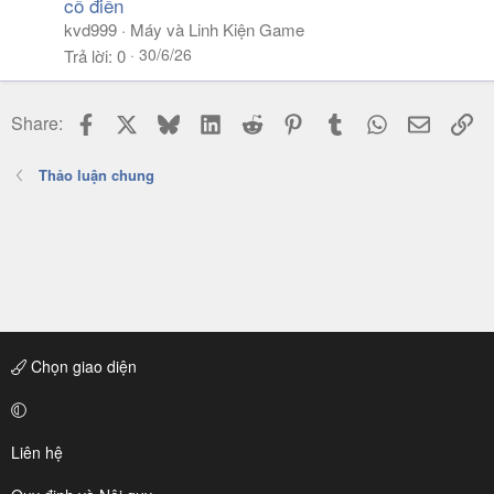
cổ điển
kvd999
Máy và Linh Kiện Game
30/6/26
Trả lời
0
Facebook
X
Bluesky
LinkedIn
Reddit
Pinterest
Tumblr
WhatsApp
Email
Li
Share:
Thảo luận chung
Chọn giao diện
Liên hệ