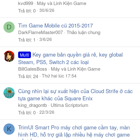
kvd999
Máy và Linh Kiện Game
30/6/26
Trả lời
0
Tìm Game Mobile cũ 2015-2017
D
DarkFlameMaster007
Thảo luận chung
3/6/26
Trả lời
1
Key game bản quyền giá rẻ, key global
Multi
Steam, PS5, Switch 2 các loại
BillGatesBoss
Máy và Linh Kiện Game
Thứ hai lúc 17:54
Trả lời
24
Cùng nhìn lại sự xuất hiện của Cloud Strife ở các
tựa game khác của Square Enix
king_dragontb
Ultima Scriptorium
22/3/26
Trả lời
0
TrimUI Smart Pro máy chơi game cầm tay, màn
K
hình HD, hỗ trợ giả lập nhiều hệ máy chơi game