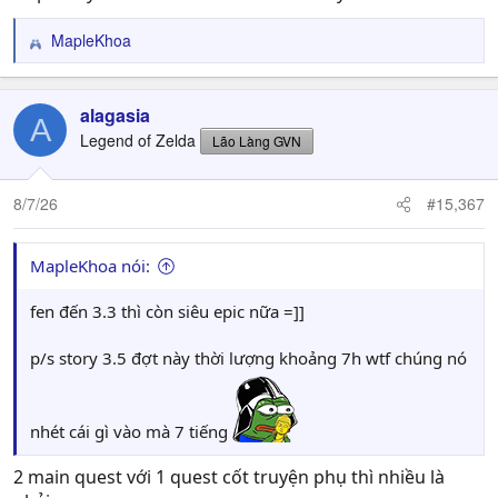
MapleKhoa
R
e
a
c
alagasia
A
t
Legend of Zelda
Lão Làng GVN
i
o
n
8/7/26
#15,367
s
:
MapleKhoa nói:
fen đến 3.3 thì còn siêu epic nữa =]]
p/s story 3.5 đợt này thời lượng khoảng 7h wtf chúng nó
nhét cái gì vào mà 7 tiếng
2 main quest với 1 quest cốt truyện phụ thì nhiều là