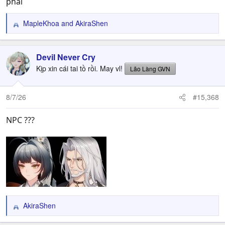
phải
MapleKhoa
and
AkiraShen
R
e
a
c
Devil Never Cry
t
Kịp xin cái tai tồ rồi. May vl!
Lão Làng GVN
i
o
n
8/7/26
#15,368
s
:
NPC ???
AkiraShen
R
e