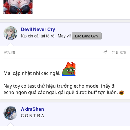
Devil Never Cry
Kịp xin cái tai tồ rồi. May vl!
Lão Làng GVN
9/7/26
#15,379
Mai cập nhật nhỉ các ngài.
Nay toy có test thử hiệu trưởng echo mode, thấy đi
echo ngon quá các ngài, gái quê được buff tợn luôn.
AkiraShen
C O N T R A