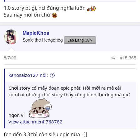
1.0 story bt gì, ncl đúng nghĩa luôn
Sau này mới ổn chứ
MapleKhoa
Sonic the Hedgehog
Lão Làng GVN
8/7/26
#15,365
kanosaizo127 nói:
Chơi story có mấy đoạn epic phết. Hồi mới ra mê cái
combat nhưng chơi story thấy cũng bình thường mà giờ
ngon vl
View attachment 768782
fen đến 3.3 thì còn siêu epic nữa =]]