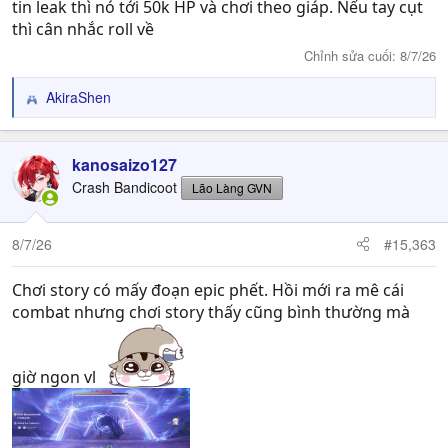
tin leak thì nó tới 50k HP và chơi theo giáp. Nếu tay cụt
thì cân nhắc roll về
Chỉnh sửa cuối:
8/7/26
AkiraShen
R
e
a
c
kanosaizo127
t
Crash Bandicoot
Lão Làng GVN
i
o
n
8/7/26
#15,363
s
:
Chơi story có mấy đoạn epic phết. Hồi mới ra mê cái
combat nhưng chơi story thấy cũng bình thường mà
giờ ngon vl