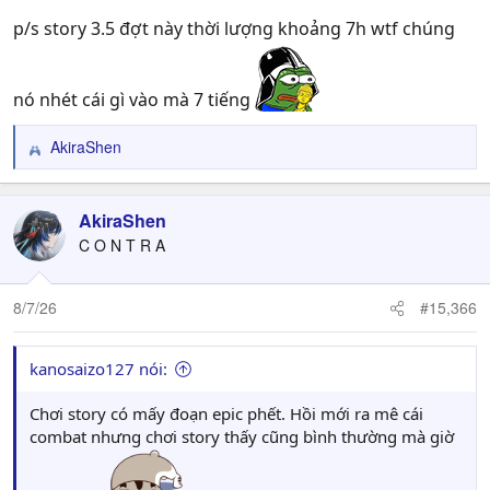
p/s story 3.5 đợt này thời lượng khoảng 7h wtf chúng
nó nhét cái gì vào mà 7 tiếng
AkiraShen
R
e
a
c
AkiraShen
t
C O N T R A
i
o
n
8/7/26
#15,366
s
:
kanosaizo127 nói:
Chơi story có mấy đoạn epic phết. Hồi mới ra mê cái
combat nhưng chơi story thấy cũng bình thường mà giờ