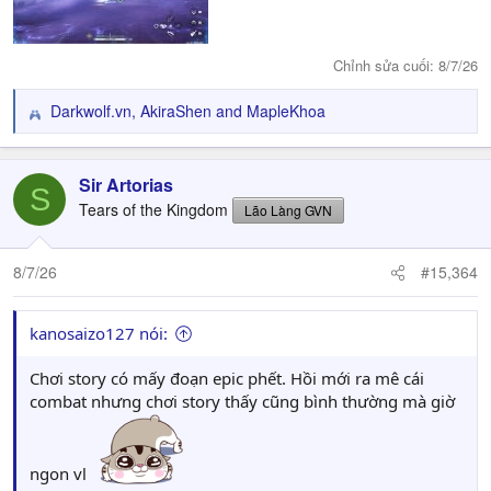
Chỉnh sửa cuối:
8/7/26
Darkwolf.vn
,
AkiraShen
and
MapleKhoa
R
e
a
c
Sir Artorias
S
t
Tears of the Kingdom
Lão Làng GVN
i
o
n
8/7/26
#15,364
s
:
kanosaizo127 nói:
Chơi story có mấy đoạn epic phết. Hồi mới ra mê cái
combat nhưng chơi story thấy cũng bình thường mà giờ
ngon vl