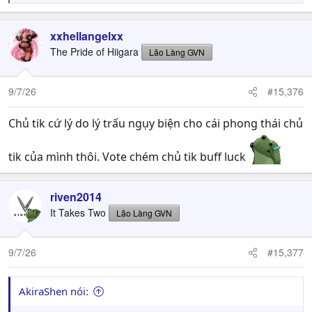
e
a
c
xxhellangelxx
t
The Pride of Hiigara
Lão Làng GVN
i
o
n
9/7/26
#15,376
s
:
Chủ tik cứ lý do lý trấu ngụy biện cho cái phong thái chủ
tik của mình thôi. Vote chém chủ tik buff luck
riven2014
It Takes Two
Lão Làng GVN
9/7/26
#15,377
AkiraShen nói: