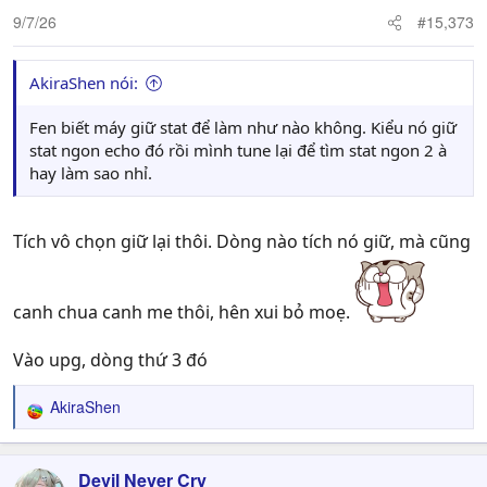
9/7/26
#15,373
AkiraShen nói:
Fen biết máy giữ stat để làm như nào không. Kiểu nó giữ
stat ngon echo đó rồi mình tune lại để tìm stat ngon 2 à
hay làm sao nhỉ.
Tích vô chọn giữ lại thôi. Dòng nào tích nó giữ, mà cũng
canh chua canh me thôi, hên xui bỏ moẹ.
Vào upg, dòng thứ 3 đó
AkiraShen
R
e
a
c
Devil Never Cry