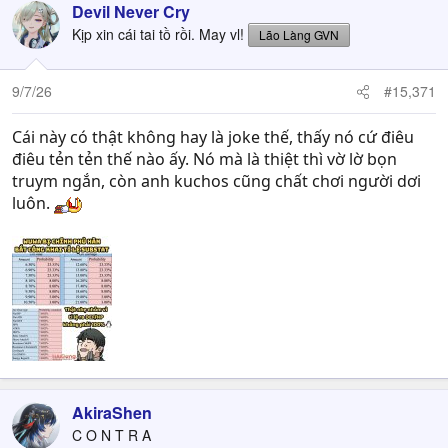
Devil Never Cry
Kịp xin cái tai tồ rồi. May vl!
Lão Làng GVN
9/7/26
#15,371
Cái này có thật không hay là joke thế, thấy nó cứ điêu
điêu tẻn tẻn thế nào ấy. Nó mà là thiệt thì vờ lờ bọn
truym ngắn, còn anh kuchos cũng chất chơi người dơi
luôn.
AkiraShen
C O N T R A