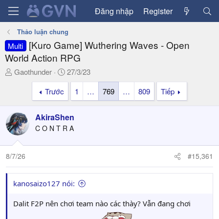
Đăng nhập
Register
Thảo luận chung
[Kuro Game] Wuthering Waves - Open
Multi
World Action RPG
T
N
Gaothunder
27/3/23
h
g
Trước
1
…
769
…
809
Tiếp
r
à
e
y
a
g
AkiraShen
d
ử
C O N T R A
s
i
t
a
8/7/26
#15,361
r
t
kanosaizo127 nói:
e
r
Dalit F2P nên chơi team nào các thày? Vẫn đang chơi