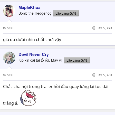
a
c
MapleKhoa
t
Sonic the Hedgehog
Lão Làng GVN
i
o
n
8/7/26
#15,369
s
:
già dơ dưới nhìn chất chơi vậy
Devil Never Cry
Kịp xin cái tai tồ rồi. May vl!
Lão Làng GVN
9/7/26
#15,370
Chắc cha nội trong trailer hồi đầu quay lưng lại tóc dài
trắng á.