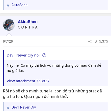
AkiraShen
R
e
a
c
AkiraShen
t
C O N T R A
i
o
n
9/7/26
#15,375
s
:
Devil Never Cry nói:
Này nè. Có máy thì tích vô những dòng có màu đậm để
nó giữ lại.
View attachment 768827
Rồi nó sẽ cho mình tune lại con đó trừ những stat đã
giữ ha fen. Quá ngon để mình thử.
Devil Never Cry
R