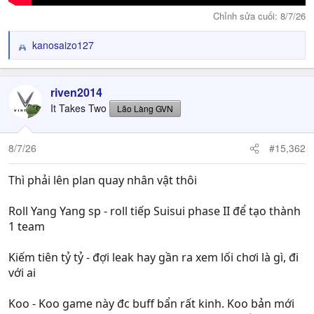
Chỉnh sửa cuối:
8/7/26
kanosaizo127
R
e
a
c
riven2014
t
It Takes Two
Lão Làng GVN
i
o
n
8/7/26
#15,362
s
:
Thì phải lên plan quay nhân vật thôi
Roll Yang Yang sp - roll tiếp Suisui phase II để tạo thành
1 team
Kiếm tiên tỷ tỷ - đợi leak hay gần ra xem lối chơi là gì, đi
với ai
Koo - Koo game này đc buff bẩn rất kinh. Koo bản mới