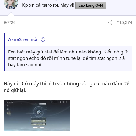
t
Kịp xin cái tai tồ rồi. May vl!
Lão Làng GVN
i
o
n
9/7/26
#15,374
s
:
AkiraShen nói:
Fen biết máy giữ stat để làm như nào không. Kiểu nó giữ
stat ngon echo đó rồi mình tune lại để tìm stat ngon 2 à
hay làm sao nhỉ.
Này nè. Có máy thì tích vô những dòng có màu đậm để
nó giữ lại.