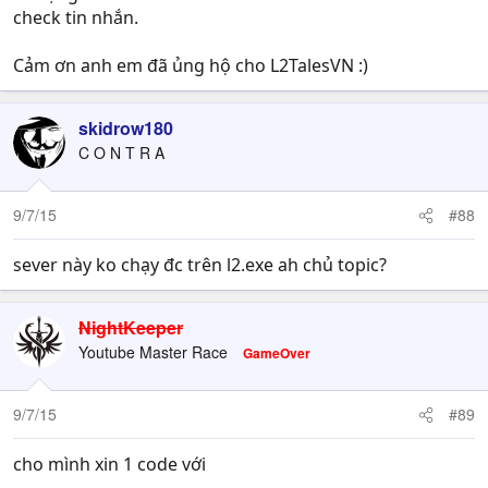
check tin nhắn.
Cảm ơn anh em đã ủng hộ cho L2TalesVN :)
skidrow180
C O N T R A
9/7/15
#88
sever này ko chạy đc trên l2.exe ah chủ topic?
NightKeeper
Youtube Master Race
GameOver
9/7/15
#89
cho mình xin 1 code với