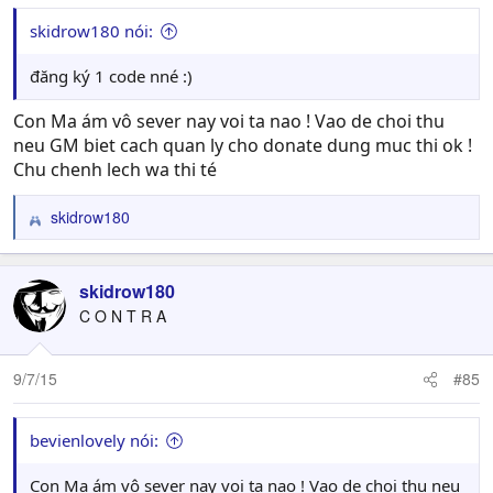
skidrow180 nói:
đăng ký 1 code nné :)
Con Ma ám vô sever nay voi ta nao ! Vao de choi thu
neu GM biet cach quan ly cho donate dung muc thi ok !
Chu chenh lech wa thi té
skidrow180
R
e
a
c
skidrow180
t
C O N T R A
i
o
n
9/7/15
#85
s
:
bevienlovely nói:
Con Ma ám vô sever nay voi ta nao ! Vao de choi thu neu