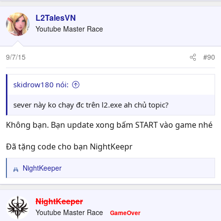
L2TalesVN
Youtube Master Race
9/7/15
#90
skidrow180 nói:
sever này ko chạy đc trên l2.exe ah chủ topic?
Không bạn. Bạn update xong bấm START vào game nhé
Đã tặng code cho bạn NightKeepr
NightKeeper
R
e
a
c
NightKeeper
t
Youtube Master Race
GameOver
i