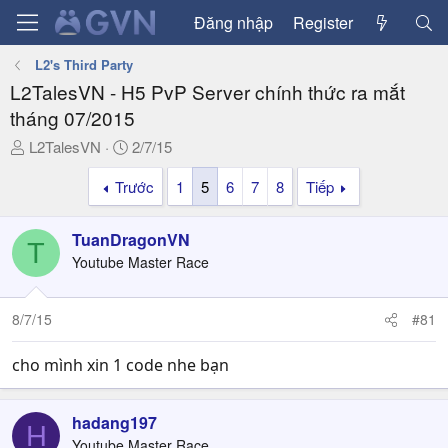
Đăng nhập
Register
L2's Third Party
L2TalesVN - H5 PvP Server chính thức ra mắt
tháng 07/2015
T
N
L2TalesVN
2/7/15
h
g
Trước
1
5
6
7
8
Tiếp
r
à
e
y
a
g
TuanDragonVN
T
d
ử
Youtube Master Race
s
i
t
a
8/7/15
#81
r
t
cho mình xin 1 code nhe bạn
e
r
hadang197
H
Youtube Master Race