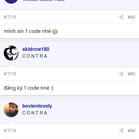
9/7/15
#82
mình xin 1 code nhé
skidrow180
C O N T R A
9/7/15
#83
đăng ký 1 code nné :)
bevienlovely
C O N T R A
9/7/15
#84