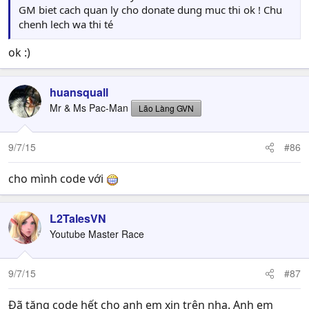
GM biet cach quan ly cho donate dung muc thi ok ! Chu
chenh lech wa thi té
ok :)
huansquall
Mr & Ms Pac-Man
Lão Làng GVN
9/7/15
#86
cho mình code với
L2TalesVN
Youtube Master Race
9/7/15
#87
Đã tặng code hết cho anh em xin trên nha. Anh em