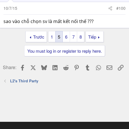
10/7/15
#100
sao vào chỗ chọn sv là mất kết nối thế ???
Trước
1
5
6
7
8
Tiếp
You must log in or register to reply here.
Facebook
X
Bluesky
LinkedIn
Reddit
Pinterest
Tumblr
WhatsApp
Email
Li
Share:
L2's Third Party