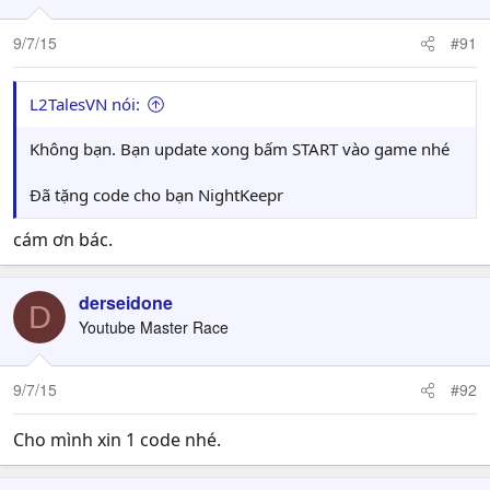
o
n
9/7/15
#91
s
:
L2TalesVN nói:
Không bạn. Bạn update xong bấm START vào game nhé
Đã tặng code cho bạn NightKeepr
cám ơn bác.
derseidone
D
Youtube Master Race
9/7/15
#92
Cho mình xin 1 code nhé.