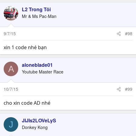
L2 Trong Tôi
Mr & Ms Pac-Man
9/7/15
#98
xin 1 code nhé bạn
aloneblade01
A
Youtube Master Race
10/7/15
#99
cho xin code AD nhé
JIJIs2LOVeLyS
J
Donkey Kong