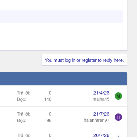
You must log in or register to reply here.
21/4/26
Trả lời
0
M
Đọc
140
maiha45
21/7/26
Trả lời
0
H
Đọc
96
haianhtran97
20/7/26
Trả lời
0