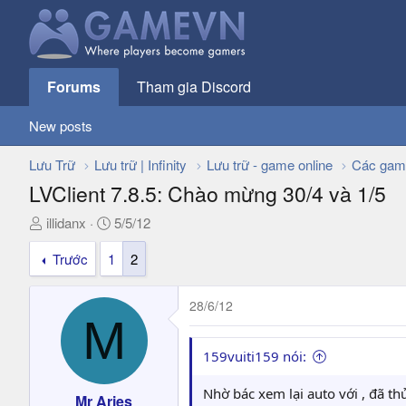
Forums
Tham gia Discord
New posts
Lưu Trữ
Lưu trữ | Infinity
Lưu trữ - game online
Các gam
LVClient 7.8.5: Chào mừng 30/4 và 1/5
T
N
illidanx
5/5/12
h
g
Trước
1
2
r
à
e
y
a
g
28/6/12
d
ử
M
s
i
t
159vuiti159 nói:
a
r
Nhờ bác xem lại auto với , đã th
Mr Aries