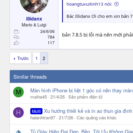
hoangtuvuitinh13 nói:
Bác Illidanx Ơi cho em xin bản 7.
illidanx
Mario & Luigi
24/6/06
bản 7.8.5 bị lỗi mà nên mới phải
784
117
Trước
1
2
Similar threads
Màn hình iPhone bị liệt 1 góc có nên thay mà
M
maiha45
21/4/26
Sản phẩm điện tử
Xu hướng thiết kế và in ao thun gia đình
Multi
H
haianhtran97
21/7/26
Các quảng cáo khác
Tủ Giày Hiện Đại Đẹp, Bền, Tối Ưu Không Gia