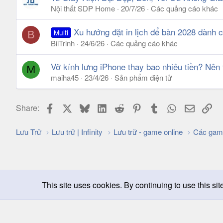
Nội thất SDP Home
20/7/26
Các quảng cáo khác
Xu hướng đặt in lịch để bàn 2028 dành 
Multi
B
BiiTrinh
24/6/26
Các quảng cáo khác
Vỡ kính lưng iPhone thay bao nhiêu tiền? Nên
M
maiha45
23/4/26
Sản phẩm điện tử
Facebook
X
Bluesky
LinkedIn
Reddit
Pinterest
Tumblr
WhatsApp
Email
Lin
Share:
Lưu Trữ
Lưu trữ | Infinity
Lưu trữ - game online
Các gam
This site uses cookies. By continuing to use this sit
Chọn giao diện
Change width