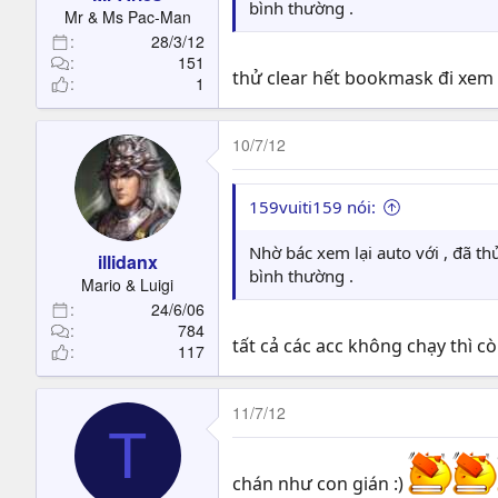
t
bình thường .
Mr & Ms Pac-Man
e
28/3/12
r
151
thử clear hết bookmask đi xe
1
10/7/12
159vuiti159 nói:
Nhờ bác xem lại auto với , đã th
illidanx
bình thường .
Mario & Luigi
24/6/06
784
tất cả các acc không chạy thì c
117
11/7/12
T
chán như con gián :)