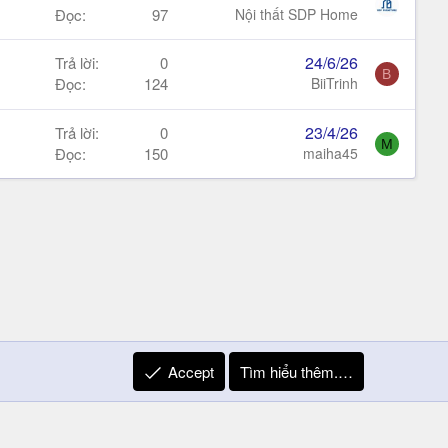
Đọc
97
Nội thất SDP Home
24/6/26
Trả lời
0
B
Đọc
124
BiiTrinh
23/4/26
Trả lời
0
M
Đọc
150
maiha45
Accept
Tìm hiểu thêm.…
R
Liên hệ
Quy định và Nội quy
Privacy Policy
Trợ giúp
S
S