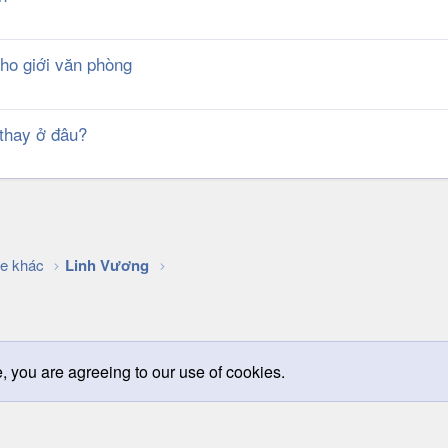
cho giới văn phòng
 thay ở đâu?
k
e khác
Linh Vương
e, you are agreeing to our use of cookies.