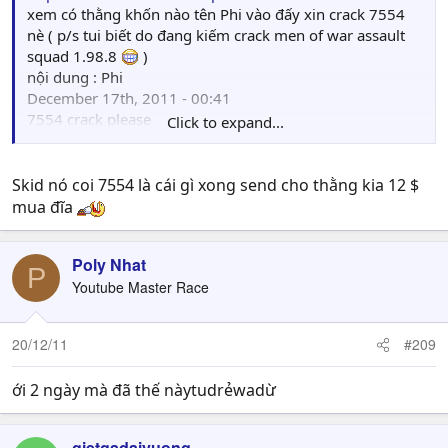
xem có thằng khốn nào tên Phi vào đấy xin crack 7554
nè ( p/s tui biết do đang kiếm crack men of war assault
squad 1.98.8
)
nội dung : Phi
December 17th, 2011 - 00:41
7554 crack please
Click to expand...
( REPLY )
LOL : đi xin crack Skid, nhục mặt
Skid nó coi 7554 là cái gì xong send cho thằng kia 12 $
mua đĩa
Poly Nhat
P
Youtube Master Race
20/12/11
#209
ới 2 ngày mà đã thế nàytudrẻwadừ
gietgadaivuong