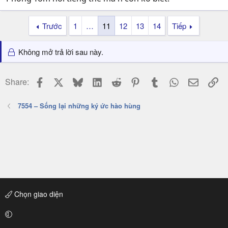
Trước
1
…
11
12
13
14
Tiếp
Không mở trả lời sau này.
Facebook
X
Bluesky
LinkedIn
Reddit
Pinterest
Tumblr
WhatsApp
Email
Li
Share:
7554 – Sống lại những ký ức hào hùng
Chọn giao diện