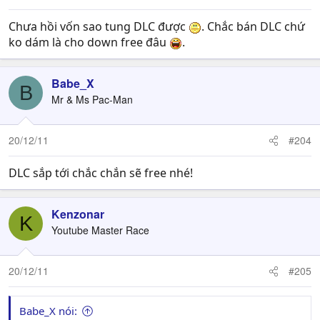
Chưa hồi vốn sao tung DLC được
. Chắc bán DLC chứ
ko dám là cho down free đâu
.
Babe_X
B
Mr & Ms Pac-Man
20/12/11
#204
DLC sắp tới chắc chắn sẽ free nhé!
Kenzonar
K
Youtube Master Race
20/12/11
#205
Babe_X nói: