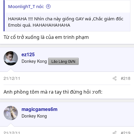
MoonlighT_T nói:
HAHAHA !!!! Nhìn cha này giống GAY wá ,Chắc giám đốc
Emobi quá. HAHAHAHAHAHA
Từ cổ trở xuống là của em trinh phạm
ez125
Donkey Kong
Lão Làng GVN
21/12/11
#218
Anh phồng tôm mà ra tay thì đừng hỏi :rofl:
magicgames6m
Donkey Kong
21/12/11
#219