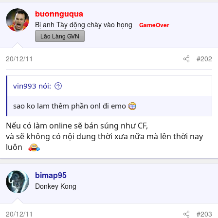
buonnguqua
Bị anh Tày dộng chày vào họng
GameOver
Lão Làng GVN
20/12/11
#202
vin993 nói:
sao ko lam thêm phần onl đi emo
Nếu có làm online sẽ bán súng như CF,
và sẽ không có nội dung thời xưa nữa mà lên thời nay
luôn
bimap95
Donkey Kong
20/12/11
#203