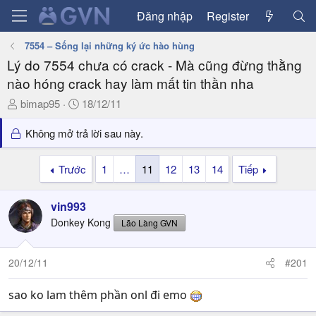
Đăng nhập
Register
7554 – Sống lại những ký ức hào hùng
Lý do 7554 chưa có crack - Mà cũng đừng thằng
nào hóng crack hay làm mất tin thần nha
T
N
bimap95
18/12/11
h
g
r
à
Không mở trả lời sau này.
e
y
a
g
Trước
1
…
11
12
13
14
Tiếp
d
ử
s
i
vin993
t
a
Donkey Kong
Lão Làng GVN
r
t
20/12/11
#201
e
r
sao ko lam thêm phần onl đi emo