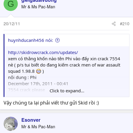
G
Mr & Ms Pac-Man
20/12/11
#210
huynhducanh456 nói:
http://skidrowcrack.com/updates/
xem có thằng khốn nào tên Phi vào đấy xin crack 7554
nè ( p/s tui biết do đang kiếm crack men of war assault
squad 1.98.8
)
nội dung : Phi
December 17th, 2011 - 00:41
7554 crack please
Click to expand...
( REPLY )
LOL : đi xin crack Skid, nhục mặt
Vậy chúng ta lại phải viết thư gửi Skid rồi :)
Esonver
Mr & Ms Pac-Man