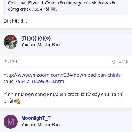
Chết cha, lỡ viết 1 đoạn trên fanpage của skidrow kêu
đừng crack 7554 rồi
.
Đi chết đi .
{R}{a}{i}{t}{o}
Youtube Master Race
21/12/11
#215
http://www.vn-zoom.com/f234/download-ban-chinh-
thuc-7554-a-1609920-3.html
hình như bọn sang khựa xin crack là từ đây chui ra thì
phải
MoonlighT_T
M
Youtube Master Race