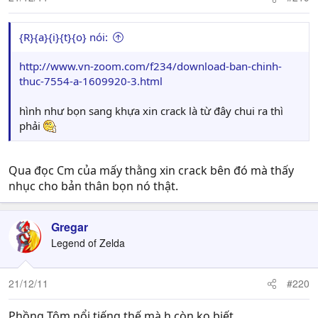
{R}{a}{i}{t}{o} nói:
http://www.vn-zoom.com/f234/download-ban-chinh-
thuc-7554-a-1609920-3.html
hình như bọn sang khựa xin crack là từ đây chui ra thì
phải
Qua đọc Cm của mấy thằng xin crack bên đó mà thấy
nhục cho bản thân bọn nó thật.
Gregar
Legend of Zelda
21/12/11
#220
Phồng Tôm nổi tiếng thế mà h còn ko biết.