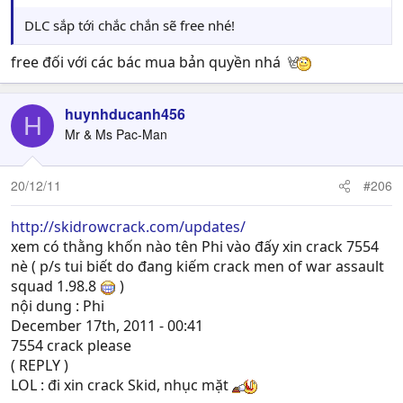
DLC sắp tới chắc chắn sẽ free nhé!
free đối với các bác mua bản quyền nhá
huynhducanh456
H
Mr & Ms Pac-Man
20/12/11
#206
http://skidrowcrack.com/updates/
xem có thằng khốn nào tên Phi vào đấy xin crack 7554
nè ( p/s tui biết do đang kiếm crack men of war assault
squad 1.98.8
)
nội dung : Phi
December 17th, 2011 - 00:41
7554 crack please
( REPLY )
LOL : đi xin crack Skid, nhục mặt