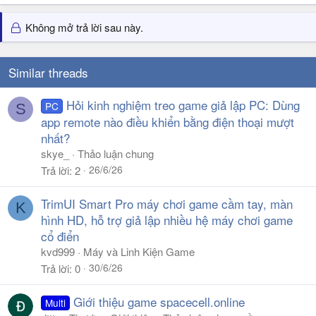
Không mở trả lời sau này.
Similar threads
Hỏi kinh nghiệm treo game giả lập PC: Dùng
PC
S
app remote nào điều khiển bằng điện thoại mượt
nhất?
skye_
Thảo luận chung
26/6/26
Trả lời
2
TrimUI Smart Pro máy chơi game cầm tay, màn
K
hình HD, hỗ trợ giả lập nhiều hệ máy chơi game
cổ điển
kvd999
Máy và Linh Kiện Game
30/6/26
Trả lời
0
Giới thiệu game spacecell.online
Multi