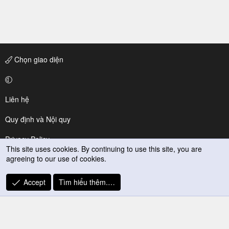
Chọn giao diện
Liên hệ
Quy định và Nội quy
Privacy Policy
This site uses cookies. By continuing to use this site, you are
agreeing to our use of cookies.
Trợ giúp
R
Accept
Tìm hiểu thêm.…
S
S