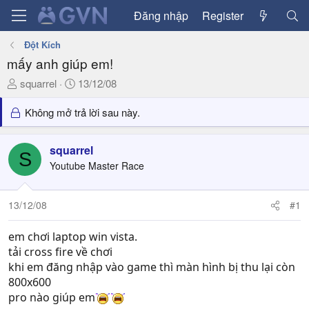
Đăng nhập
Register
Đột Kích
mấy anh giúp em!
T
N
squarrel
13/12/08
h
g
r
à
Không mở trả lời sau này.
e
y
a
g
squarrel
d
ử
S
Youtube Master Race
s
i
t
a
13/12/08
#1
r
t
em chơi laptop win vista.
e
tải cross fire về chơi
r
khi em đăng nhập vào game thì màn hình bị thu lại còn
800x600
pro nào giúp em