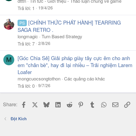
dtttn
Tin tức - Giới thiệu - Thảo luận chung về game
19/4/26
Trả lời
1
[CHÍNH THỨC PHÁT HÀNH] TEARRING
PS
SAGA RETRO .
longmagic
Turn Based Strategy
2/8/26
Trả lời
7
[Góc Chia Sẻ] Giải pháp giày tây cực êm cho anh
M
em "chân bè", hay đi lại nhiều – Trải nghiệm Larem
Loafer
mongcuocsongtothon
Các quảng cáo khác
9/7/26
Trả lời
0
Facebook
X
Bluesky
LinkedIn
Reddit
Pinterest
Tumblr
WhatsApp
Email
Li
Share:
Đột Kích