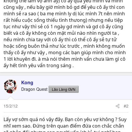
không thể làm vợ anh ấy) cô ấy qua yêu mình và mình
cũng vậy , nếu bây giờ mình bỏ gd để yêu cô ấy thì con
mình sẻ ra sao ( ba mẹ mình ly dị lúc mình 7t nên mình
rất hiểu cuộc sống thiếu tình thưong) nhưng nếu tiệp
tục như vậy thì sẻ có 1 ngày gd mình và gd cô ấy cũng
biết và cô ấy không còn mặt mủi nào nhìn người ta ,
nếu mình chia tay với cô ấy thì có thể cô ấy sẻ tự tử
hoặc sống buôn thả như lúc trước , mình không muốn
thấy cô ấy như vậy , mong các bạn giúp mình cho mình
1 lời khuyên đi. à mà nói thêm mình vẩn chưa làm gì cô
ấy hết tình yêu vẩn trong sáng .
Kong
Dragon Quest
Lão Làng GVN
15/2/12
#2
Lấy vợ sớm quá nó vậy đây. Bạn còn yêu vợ không ? Suy
nhĩ xem sao. Đứng trên quan điểm đứa con chắc chắn