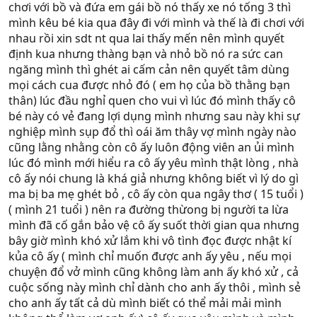
chơi với bồ và đứa em gái bồ nó thấy xe nó tống 3 thì
mình kêu bé kia qua đây đi với mình và thế là đi chơi với
nhau rồi xin sdt nt qua lai thấy mến nên mình quyết
định kua nhưng thàng bạn và nhỏ bồ nó ra sức can
ngăng mình thì ghét ai cấm cản nên quyết tâm dùng
mọi cách cua được nhỏ đó ( em họ của bồ thằng bạn
thân) lúc đầu nghỉ quen cho vui vì lúc đó mình thấy cô
bé này có vẻ đang lợi dụng mình nhưng sau này khi sự
nghiệp mình sụp đổ thì oái ăm thây vợ mình ngày nào
cũng lằng nhằng còn cô ấy luôn động viên an ủi mình
lúc đó mình mới hiểu ra cô ấy yêu mình thật lòng , nhà
cô ấy nói chung là khá giả nhưng không biết vì lý do gì
ma bị ba mẹ ghét bỏ , cô ấy còn qua ngây thơ ( 15 tuổi )
( mình 21 tuổi ) nên ra đường thừong bị người ta lừa
mình đã cố gắn bảo vệ cô ấy suốt thời gian qua nhưng
bây giờ mình khó xử lắm khi vô tình đọc được nhật kí
kủa cô ấy ( mình chỉ muốn được anh ấy yêu , nếu mọi
chuyện đổ vở mình cũng không làm anh ấy khó xử , cả
cuộc sống này mình chỉ dành cho anh ấy thôi , mình sẻ
cho anh ấy tất cả dù mình biết có thể mải mải mình