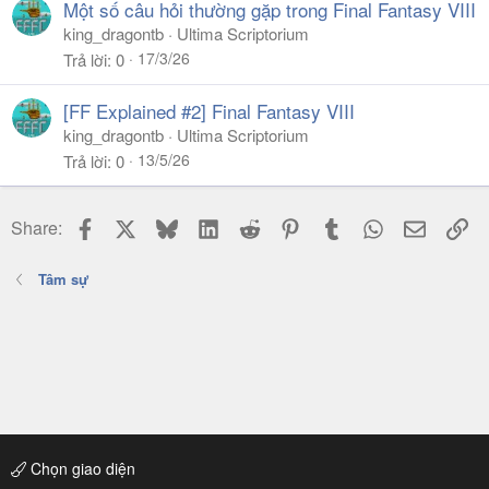
Một số câu hỏi thường gặp trong Final Fantasy VIII
king_dragontb
Ultima Scriptorium
17/3/26
Trả lời
0
[FF Explained #2] Final Fantasy VIII
king_dragontb
Ultima Scriptorium
13/5/26
Trả lời
0
Facebook
X
Bluesky
LinkedIn
Reddit
Pinterest
Tumblr
WhatsApp
Email
Li
Share:
Tâm sự
Chọn giao diện