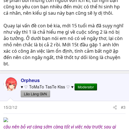
sẽ phản đối nhưng con người vốn ích kỉ, tui nghĩ bạn
cũng ko yêu con bạn nhiều đến mức có thể hi sinh hp
cá nhân, nên kiểu gì sau này bạn cũng sẽ ly dị thôi.
Quay lại vấn đề con bé kia, mới 15 tuổi mà đã suyy nghĩ
như vậy thì 1 là chả hiểu mẹ gì về cuộc sống 2 là nó bị
ảo tưởng. Ở dưới bạn nói em nó có vẻ ngây thơ, lại còn
nhỏ nên chắc là bị cả 2 rồi. Mới 15t đầu gặp 1 anh lớn
xác có công ăn việc làm ổn định, tình cảm bất ngờ ập
đến nên còn ngây ngất, thề thốt tự dối lòng là chuyện
bt.
Orpheus
♥ ♡ ToMaTo TasTe Kiss ♡ ♥
Moderator
Lão Làng GVN
15/2/12
#3
cậu nên bỏ vợ càng sớm càng tốt vì việc này trước sau gì