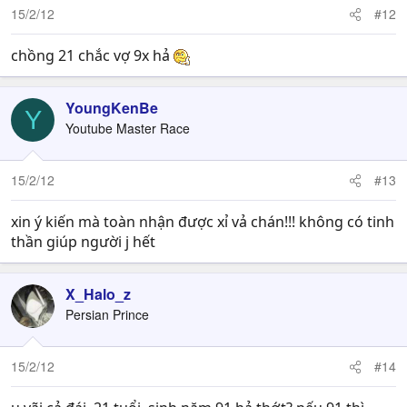
15/2/12
#12
chồng 21 chắc vợ 9x hả
YoungKenBe
Y
Youtube Master Race
15/2/12
#13
xin ý kiến mà toàn nhận được xỉ vả chán!!! không có tinh
thần giúp người j hết
X_Halo_z
Persian Prince
15/2/12
#14