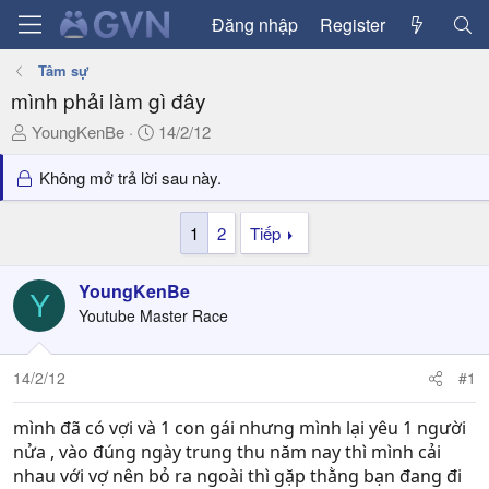
Đăng nhập
Register
Tâm sự
mình phải làm gì đây
T
N
YoungKenBe
14/2/12
h
g
r
à
Không mở trả lời sau này.
e
y
a
g
1
2
Tiếp
d
ử
s
i
YoungKenBe
t
Y
a
Youtube Master Race
r
t
14/2/12
#1
e
r
mình đã có vợi và 1 con gái nhưng mình lại yêu 1 người
nửa , vào đúng ngày trung thu năm nay thì mình cải
nhau với vợ nên bỏ ra ngoài thì gặp thằng bạn đang đi