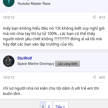
Y
Youtube Master Race
15/2/12
#19
mấy bạn không hiểu đâu nó 15t không biết suy nghỉ giò
mà nói chia tay thì tự tử 100% , các bạn có thể thấy
người mình yêu chết không ????????? đừng xỉ vả tôi mà
hảy đặt các bạn vào lập trường của tôi,
StuWolf
Space Marine Doomguy
Lão Làng GVN
15/2/12
#20
chỉ sợ người nhà nó kiện cho tội dâm ô với trẻ em thì
buồn lắm .
1
2
Tiếp