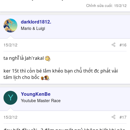
Chỉnh sửa cuối:
15/2/12
darklord1812.
Mario & Luigi
15/2/12
#16
ta nghĩ̃ là̀ Jah'rakal
ker 15t thì cò̀n bé lắm khé́o bạ̣n chủ̉ thớ́t đc phá́t và̀i
tấm lị̣ch cho bố́c
YoungKenBe
Y
Youtube Master Race
15/2/12
#17