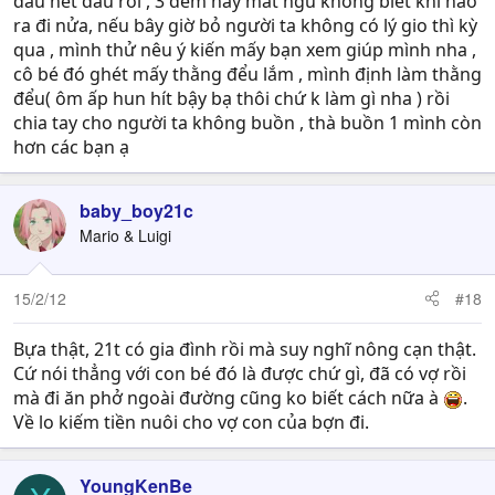
đau hết đầu rồi , 3 đêm nay mất ngủ không biết khi nào
ra đi nửa, nếu bây giờ bỏ người ta không có lý gio thì kỳ
qua , mình thử nêu ý kiến mấy bạn xem giúp mình nha ,
cô bé đó ghét mấy thằng đểu lắm , mình định làm thằng
đểu( ôm ấp hun hít bậy bạ thôi chứ k làm gì nha ) rồi
chia tay cho người ta không buồn , thà buồn 1 mình còn
hơn các bạn ạ
baby_boy21c
Mario & Luigi
15/2/12
#18
Bựa thật, 21t có gia đình rồi mà suy nghĩ nông cạn thật.
Cứ nói thẳng với con bé đó là được chứ gì, đã có vợ rồi
mà đi ăn phở ngoài đường cũng ko biết cách nữa à
.
Về lo kiếm tiền nuôi cho vợ con của bợn đi.
YoungKenBe