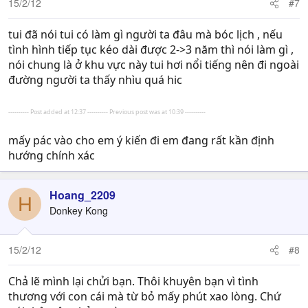
15/2/12
#7
tui đã nói tui có làm gì người ta đâu mà bóc lịch , nếu
tình hình tiếp tục kéo dài được 2->3 năm thì nói làm gì ,
nói chung là ở khu vực này tui hơi nổi tiếng nên đi ngoài
đường người ta thấy nhìu quá hic
---------- Post added at 12:37 ---------- Previous post was at 10:39 ----------
mấy pác vào cho em ý kiến đi em đang rất kần định
hướng chính xác
Hoang_2209
H
Donkey Kong
15/2/12
#8
Chả lẽ mình lại chửi bạn. Thôi khuyên bạn vì tình
thương với con cái mà từ bỏ mấy phút xao lòng. Chứ