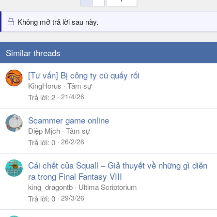
Không mở trả lời sau này.
Similar threads
[Tư vấn] Bị công ty cũ quấy rối
KingHorus
Tâm sự
21/4/26
Trả lời
2
Scammer game online
Diệp Mịch
Tâm sự
26/2/26
Trả lời
0
Cái chết của Squall – Giả thuyết về những gì diễn
ra trong Final Fantasy VIII
king_dragontb
Ultima Scriptorium
29/3/26
Trả lời
0