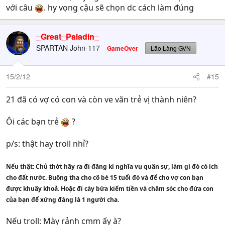
với câu
. hy vọng cậu sẽ chọn dc cách làm đúng
_Great_Paladin_
SPARTAN John-117
GameOver
Lão Làng GVN
15/2/12
#15
21 đã có vợ có con và còn ve vãn trẻ vị thành niên?
Ôi các bạn trẻ
?
p/s: thật hay troll nhỉ?
Nếu thật: Chủ thớt hãy ra đi đăng kí nghĩa vụ quân sự, làm gì đó có ích
cho đất nước. Buông tha cho cô bé 15 tuổi đó và để cho vợ con bạn
được khuây khoả. Hoặc đi cày bừa kiếm tiền và chăm sóc cho đứa con
của bạn để xứng đáng là 1 người cha.
Nếu troll: Mày rảnh cmm ấy à?