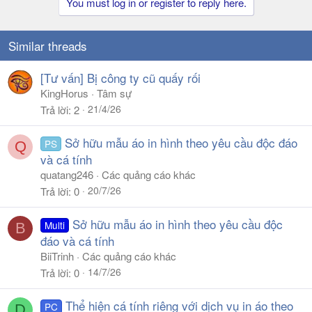
You must log in or register to reply here.
Similar threads
[Tư vấn] Bị công ty cũ quấy rối
KingHorus
Tâm sự
21/4/26
Trả lời
2
Sở hữu mẫu áo in hình theo yêu cầu độc đáo
PS
Q
và cá tính
quatang246
Các quảng cáo khác
20/7/26
Trả lời
0
Sở hữu mẫu áo in hình theo yêu cầu độc
Multi
B
đáo và cá tính
BiiTrinh
Các quảng cáo khác
14/7/26
Trả lời
0
Thể hiện cá tính riêng với dịch vụ in áo theo
PC
D