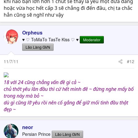
khi nào bạn lớn hơn 1 chút sẽ thấy là yêu một đứa đang
hoặc vừa học hết cấp 3 sẽ chẳng đi đến đâu, chị ta chắc
hẳn cũng sẽ nghĩ như vậy
Orpheus
♥ ♡ ToMaTo TasTe Kiss ♡ ♥
Moderator
Lão Làng GVN
11/7/11
#12
18 với 24 cũng chẳng vấn đề gì cả ~
chủ thớt yêu lần đầu thì cứ hết mình đê ~ đừng nghe mấy bố
trong này mà bỏ ~
dù gì cũng lỡ yêu rồi nên cố gắng để giữ mối tình đầu thật
đẹp ~
neor
Persian Prince
Lão Làng GVN