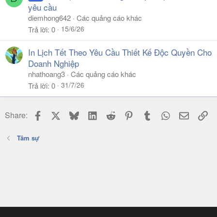
yêu cầu
diemhong642
Các quảng cáo khác
15/6/26
Trả lời
0
In Lịch Tết Theo Yêu Cầu Thiết Kế Độc Quyền Cho
Doanh Nghiệp
nhathoang3
Các quảng cáo khác
31/7/26
Trả lời
0
Facebook
X
Bluesky
LinkedIn
Reddit
Pinterest
Tumblr
WhatsApp
Email
Li
Share:
Tâm sự