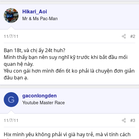
Hikari_Aoi
Mr & Ms Pac-Man
11/7/11
#2
Bạn 18t, và chị ấy 24t huh?
Mình thấy bạn nên suy nghĩ kỹ trước khi bắt đầu mối
quan hệ này.
Yêu con gái hơn mình đến 6t ko phải là chuyện đơn giản
đâu bạn ạ.
gaconlongden
G
Youtube Master Race
11/7/11
#3
Hix mình yêu không phải vì già hay trẻ, mà vì tính cách