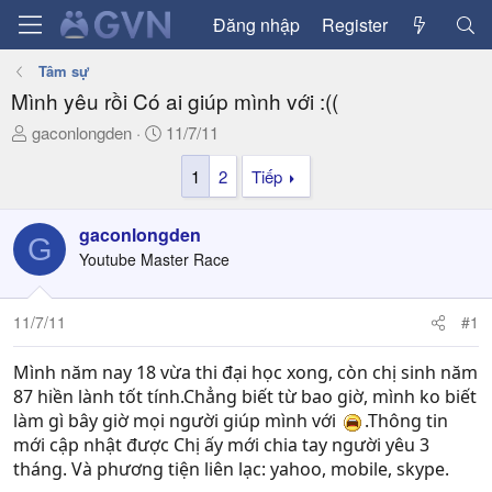
Đăng nhập
Register
Tâm sự
Mình yêu rồi Có ai giúp mình với :((
T
N
gaconlongden
11/7/11
h
g
1
2
Tiếp
r
à
e
y
a
g
gaconlongden
G
d
ử
Youtube Master Race
s
i
t
a
11/7/11
#1
r
t
Mình năm nay 18 vừa thi đại học xong, còn chị sinh năm
e
87 hiền lành tốt tính.Chẳng biết từ bao giờ, mình ko biết
r
làm gì bây giờ mọi người giúp mình với
.Thông tin
mới cập nhật được Chị ấy mới chia tay người yêu 3
tháng. Và phương tiện liên lạc: yahoo, mobile, skype.