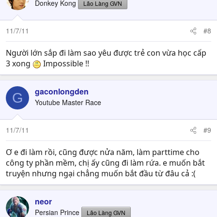
Donkey Kong
Lão Làng GVN
11/7/11
#8
Người lớn sắp đi làm sao yêu được trẻ con vừa học cấp
3 xong
Impossible !!
gaconlongden
G
Youtube Master Race
11/7/11
#9
Ơ e đi làm rồi, cũng được nửa năm, làm parttime cho
công ty phần mềm, chị ấy cũng đi làm rứa. e muốn bắt
truyện nhưng ngại chẳng muốn bắt đầu từ đâu cả :(
neor
Persian Prince
Lão Làng GVN