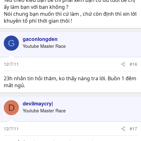
Yêu theo kiểu bạn bè thì phải xem bạn có đủ tuổi để chị
ấy làm bạn với bạn không ?
Nói chung bạn muốn thì cứ làm , chứ còn định thì xin lời
khuyên tổ phí thời gian thôi !
gaconlongden
G
Youtube Master Race
12/7/11
#16
23h nhắn tin hỏi thăm, ko thấy nàng tra lời. Buồn 1 đêm
mất ngủ.
devilmaycry|
D
Youtube Master Race
12/7/11
#17