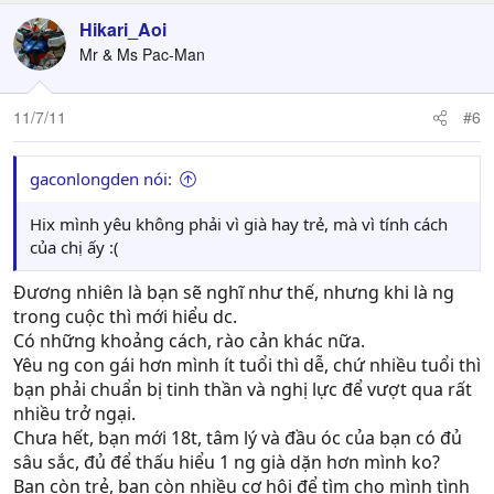
Hikari_Aoi
Mr & Ms Pac-Man
11/7/11
#6
gaconlongden nói:
Hix mình yêu không phải vì già hay trẻ, mà vì tính cách
của chị ấy :(
Đương nhiên là bạn sẽ nghĩ như thế, nhưng khi là ng
trong cuộc thì mới hiểu dc.
Có những khoảng cách, rào cản khác nữa.
Yêu ng con gái hơn mình ít tuổi thì dễ, chứ nhiều tuổi thì
bạn phải chuẩn bị tinh thần và nghị lực để vượt qua rất
nhiều trở ngại.
Chưa hết, bạn mới 18t, tâm lý và đầu óc của bạn có đủ
sâu sắc, đủ để thấu hiểu 1 ng già dặn hơn mình ko?
Bạn còn trẻ, bạn còn nhiều cơ hội để tìm cho mình tình