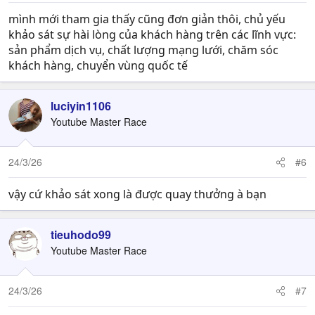
mình mới tham gia thấy cũng đơn giản thôi, chủ yếu
khảo sát sự hài lòng của khách hàng trên các lĩnh vực:
sản phẩm dịch vụ, chất lượng mạng lưới, chăm sóc
khách hàng, chuyển vùng quốc tế
luciyin1106
Youtube Master Race
24/3/26
#6
vậy cứ khảo sát xong là được quay thưởng à bạn
tieuhodo99
Youtube Master Race
24/3/26
#7