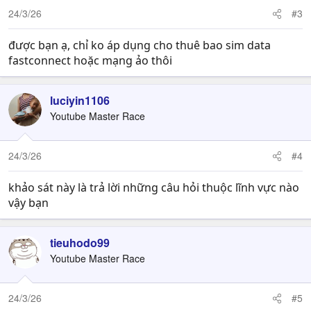
24/3/26
#3
được bạn ạ, chỉ ko áp dụng cho thuê bao sim data
fastconnect hoặc mạng ảo thôi
luciyin1106
Youtube Master Race
24/3/26
#4
khảo sát này là trả lời những câu hỏi thuộc lĩnh vực nào
vậy bạn
tieuhodo99
Youtube Master Race
24/3/26
#5