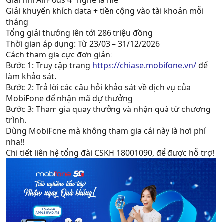
Giải nhì AirPods 4 “nghe là mê”
Giải khuyến khích data + tiền cộng vào tài khoản mỗi
tháng
Tổng giải thưởng lên tới 286 triệu đồng
Thời gian áp dụng: Từ 23/03 – 31/12/2026
Cách tham gia cực đơn giản:
Bước 1: Truy cập trang
https://chiase.mobifone.vn/
để
làm khảo sát.
Bước 2: Trả lời các câu hỏi khảo sát về dịch vụ của
MobiFone để nhận mã dự thưởng
Bước 3: Tham gia quay thưởng và nhận quà từ chương
trình.
Dùng MobiFone mà không tham gia cái này là hơi phí
nha!!
Chi tiết liên hệ tổng đài CSKH 18001090, để được hỗ trợ!