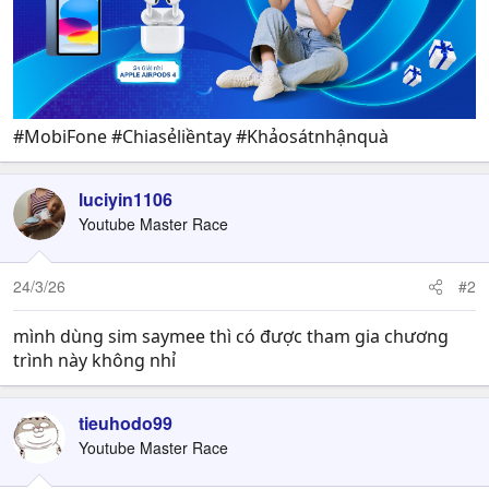
#MobiFone #Chiasẻliềntay #Khảosátnhậnquà
luciyin1106
Youtube Master Race
24/3/26
#2
mình dùng sim saymee thì có được tham gia chương
trình này không nhỉ
tieuhodo99
Youtube Master Race