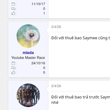
11/10/17
0
1
2/4/26
Đối với thuê bao Saymee cũng 
miada
Youtube Master Race
24/10/16
0
0
2/4/26
Đối với thuê bao trả trước Saym
nhé