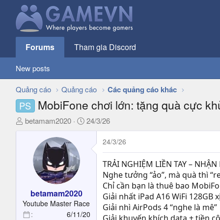
Forums
Tham gia Discord
New posts
Quảng cáo
Quảng cáo
Các quảng cáo khác
MobiFone chơi lớn: tặng quà cực k
PS
T
N
betamam2020
24/3/26
h
g
r
à
24/3/26
e
y
a
g
TRẢI NGHIỆM LIỀN TAY – NHẬ
d
ử
Nghe tưởng “ảo”, mà quà thì “r
s
i
Chỉ cần bạn là thuê bao MobiFo
t
betamam2020
Giải nhất iPad A16 WiFi 128GB x
a
Youtube Master Race
Giải nhì AirPods 4 “nghe là mê”
r
6/11/20
Giải khuyến khích data + tiền 