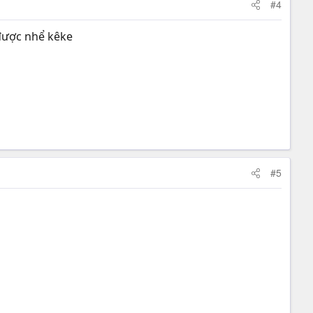
#4
 được nhể kêke
#5