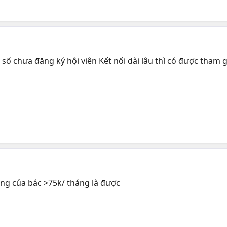
số chưa đăng ký hội viên Kết nối dài lâu thì có được tham 
ng của bác >75k/ tháng là được