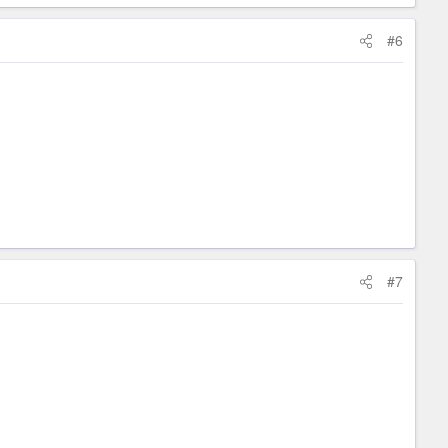
#6
#7