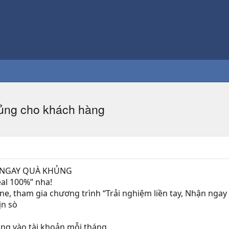
hủng cho khách hàng
N NGAY QUÀ KHỦNG
eal 100%” nha!
ne, tham gia chương trình “Trải nghiệm liền tay, Nhận ngay
ịn sò
cộng vào tài khoản mỗi tháng