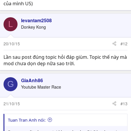
của mình US)
levantam2508
L
Donkey Kong
20/10/15
#12
Lần sau post đúng topic hỏi đáp giùm. Topic thế này mà
mod chưa dọn dẹp nữa sao trời.
GiaAnh86
G
Youtube Master Race
21/10/15
#13
Tuan Tran Anh nói: