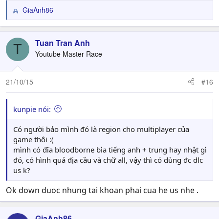
GiaAnh86
R
e
a
c
Tuan Tran Anh
T
t
Youtube Master Race
i
o
n
21/10/15
#16
s
:
kunpie nói:
Có người bảo mình đó là region cho multiplayer của
game thôi :(
mình có đĩa bloodborne bìa tiếng anh + trung hay nhật gì
đó, có hình quả địa cầu và chữ all, vậy thì có dùng đc dlc
us k?
Ok down duoc nhung tai khoan phai cua he us nhe .
GiaAnh86