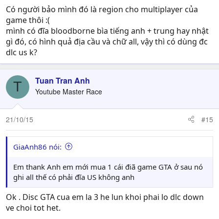
Có người bảo mình đó là region cho multiplayer của
game thôi :(
mình có đĩa bloodborne bìa tiếng anh + trung hay nhật
gì đó, có hình quả địa cầu và chữ all, vậy thì có dùng đc
dlc us k?
Tuan Tran Anh
T
Youtube Master Race
21/10/15
#15
GiaAnh86 nói:
Em thank Anh em mới mua 1 cái điã game GTA ở sau nó
ghi all thế có phải đĩa US không anh
Ok . Disc GTA cua em la 3 he lun khoi phai lo dlc down
ve choi tot het.