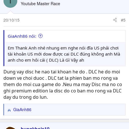
T
Youtube Master Race
20/10/15
#5
GiaAnh86 nói:
Em Thank Anh nhé nhung em nghe nói đĩa US phải chơi
tài khoản US mới dow được cai DLC đúng không anh Mà
anh cho em hỏi cái ( DLC) Là Gì Vậy ah
Dung vay disc he nao tai khoan he do . DLC he do moi
down ve choi duoc . DLC tat la phien ban mo rong va
them do moi cua game do .Neu ma may Disc ma no co
ghi premium edition la disc do co ban mo rong va DLC
day du trong do lun.
GiaAnh86
R
e
a
c
hungkhoia10