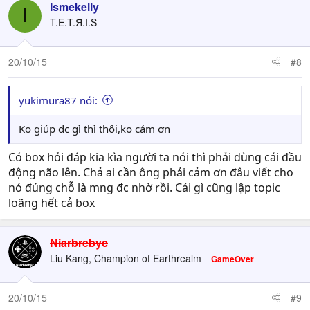
Ismekelly
I
T.E.T.Я.I.S
20/10/15
#8
yukimura87 nói:
Ko giúp dc gì thì thôi,ko cám ơn
Có box hỏi đáp kia kìa người ta nói thì phải dùng cái đầu
động não lên. Chả ai cần ông phải cảm ơn đâu viết cho
nó đúng chỗ là mng đc nhờ rồi. Cái gì cũng lập topic
loãng hết cả box
Niarbrebyc
Liu Kang, Champion of Earthrealm
GameOver
20/10/15
#9