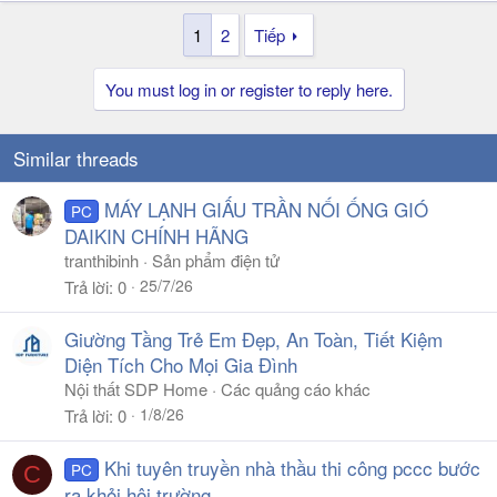
1
2
Tiếp
You must log in or register to reply here.
Similar threads
MÁY LẠNH GIẤU TRẦN NỐI ỐNG GIÓ
PC
DAIKIN CHÍNH HÃNG
tranthibinh
Sản phẩm điện tử
25/7/26
Trả lời
0
Giường Tầng Trẻ Em Đẹp, An Toàn, Tiết Kiệm
Diện Tích Cho Mọi Gia Đình
Nội thất SDP Home
Các quảng cáo khác
1/8/26
Trả lời
0
Khi tuyên truyền nhà thầu thi công pccc bước
PC
C
ra khỏi hội trường