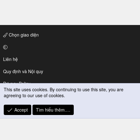
Chọn giao diện
Liên hệ
Quy định và Nội quy
Privacy Policy
This site uses cookies. By continuing to use this site, you are
agreeing to our use of cookies.
Trợ giúp
R
Accept
Tìm hiểu thêm.…
S
S