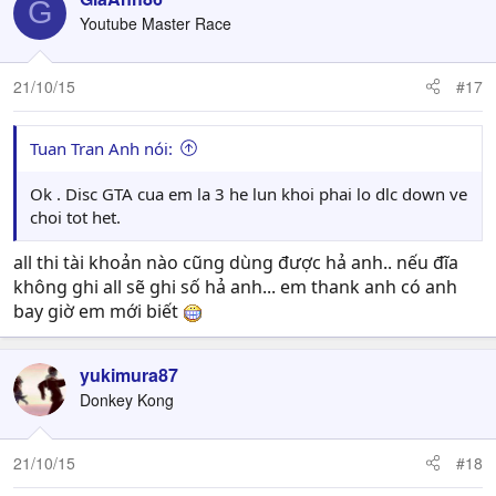
G
Youtube Master Race
21/10/15
#17
Tuan Tran Anh nói:
Ok . Disc GTA cua em la 3 he lun khoi phai lo dlc down ve
choi tot het.
all thi tài khoản nào cũng dùng được hả anh.. nếu đĩa
không ghi all sẽ ghi số hả anh... em thank anh có anh
bay giờ em mới biết
yukimura87
Donkey Kong
21/10/15
#18