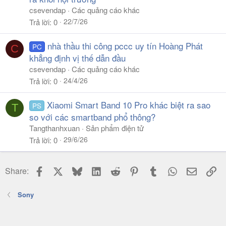
csevendap
Các quảng cáo khác
22/7/26
Trả lời
0
nhà thầu thi công pccc uy tín Hoàng Phát
PC
C
khẳng định vị thế dẫn đầu
csevendap
Các quảng cáo khác
24/4/26
Trả lời
0
Xiaomi Smart Band 10 Pro khác biệt ra sao
PS
T
so với các smartband phổ thông?
Tangthanhxuan
Sản phẩm điện tử
29/6/26
Trả lời
0
Facebook
X
Bluesky
LinkedIn
Reddit
Pinterest
Tumblr
WhatsApp
Email
Li
Share:
Sony