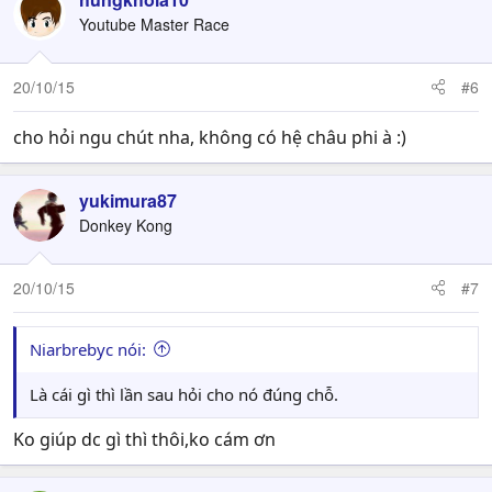
t
Youtube Master Race
i
o
n
20/10/15
#6
s
:
cho hỏi ngu chút nha, không có hệ châu phi à :)
yukimura87
Donkey Kong
20/10/15
#7
Niarbrebyc nói:
Là cái gì thì lần sau hỏi cho nó đúng chỗ.
Ko giúp dc gì thì thôi,ko cám ơn