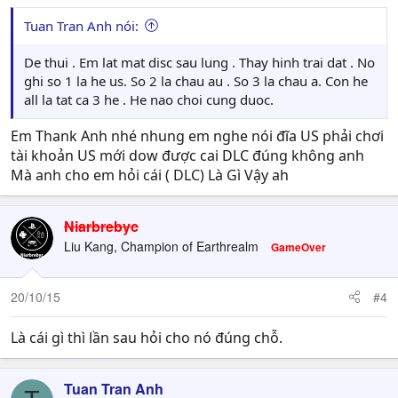
:
Tuan Tran Anh nói:
De thui . Em lat mat disc sau lung . Thay hinh trai dat . No
ghi so 1 la he us. So 2 la chau au . So 3 la chau a. Con he
all la tat ca 3 he . He nao choi cung duoc.
Em Thank Anh nhé nhung em nghe nói đĩa US phải chơi
tài khoản US mới dow được cai DLC đúng không anh
Mà anh cho em hỏi cái ( DLC) Là Gì Vậy ah
Niarbrebyc
Liu Kang, Champion of Earthrealm
GameOver
20/10/15
#4
Là cái gì thì lần sau hỏi cho nó đúng chỗ.
Tuan Tran Anh