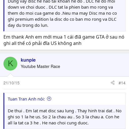
Dung vay disc he nao tai khoan he do . DLC he do moi
down ve choi duoc . DLC tat la phien ban mo rong va
them do moi cua game do .Neu ma may Disc ma no co
ghi premium edition la disc do co ban mo rong va DLC
day du trong do lun.
Em thank Anh em mới mua 1 cái điã game GTA ở sau nó
ghi all thế có phải đĩa US không anh
kunpie
K
Youtube Master Race
21/10/15
#14
Tuan Tran Anh nói:
De thui . Em lat mat disc sau lung . Thay hinh trai dat . No
ghi so 1 la he us. So 2 la chau au . So 3 la chau a. Con he
all la tat ca 3 he . He nao choi cung duoc.