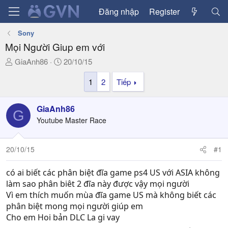
Đăng nhập
Register
Sony
Mọi Người Giup em với
T
N
GiaAnh86
20/10/15
h
g
1
2
Tiếp
r
à
e
y
a
g
GiaAnh86
G
d
ử
Youtube Master Race
s
i
t
a
20/10/15
#1
r
t
có ai biết các phân biệt đĩa game ps4 US với ASIA không
e
làm sao phân biêt 2 đĩa này được vậy mọi người
r
Vì em thích muốn mùa đĩa game US mà không biết các
phân biệt mong mọi người giúp em
Cho em Hoi bản DLC La gi vay