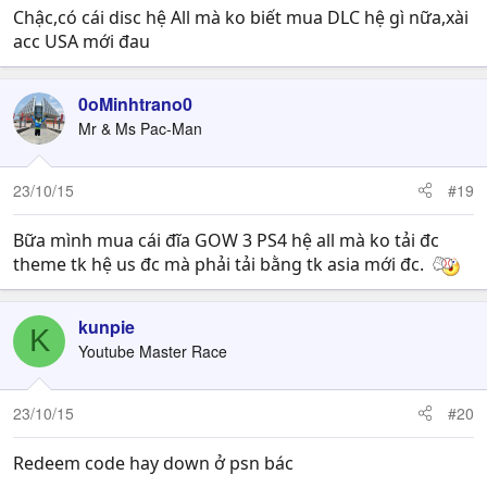
Chậc,có cái disc hệ All mà ko biết mua DLC hệ gì nữa,xài
acc USA mới đau
0oMinhtrano0
Mr & Ms Pac-Man
23/10/15
#19
Bữa mình mua cái đĩa GOW 3 PS4 hệ all mà ko tải đc
theme tk hệ us đc mà phải tải bằng tk asia mới đc.
kunpie
K
Youtube Master Race
23/10/15
#20
Redeem code hay down ở psn bác