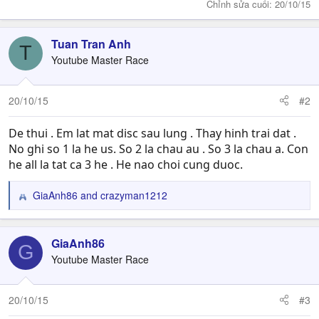
Chỉnh sửa cuối:
20/10/15
Tuan Tran Anh
T
Youtube Master Race
20/10/15
#2
De thui . Em lat mat disc sau lung . Thay hinh trai dat .
No ghi so 1 la he us. So 2 la chau au . So 3 la chau a. Con
he all la tat ca 3 he . He nao choi cung duoc.
GiaAnh86
and
crazyman1212
R
e
a
c
GiaAnh86
G
t
Youtube Master Race
i
o
n
20/10/15
#3
s