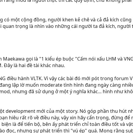
i rằng mod là người thực thi các quy định, chứ không phải r
g có một cộng đồng, người khen kẻ chê và cả đả kích cũng
i quan trọng là nhìn vào những cái người ta đả kích, người 
ạn Maekawa gọi là "1 kiểu ép buộc "Cấm nói xấu LHM và VN
Đây là hai đề tài khác nhau.
NG điều hành VLTK. Vì vậy các bài đó mới pót trong forum 
đang lập lờ muốn moderate tình hình đang ngày càng nhiề
 mod, nhưng đã sử dụng ở một ý nghĩa khác... hình như khô
ột development mới của một story. Nó góp phần thu hút nhi
ạn hiêu rất rõ về điều này, vậy xin hãy cẩn trọng, đừng để
iện là để tiến bộ, bên ấy phát triển chỉ toàn điều tốt và vặ
 vào đọc, nhưng sự phát triển thì "vú ép" quá. Mong rằng su