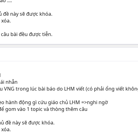
o ....
hủ đề này sẽ được khóa.
 xóa.
 câu bài đều được tiễn.
M
cái nhẫn
xấu VNG trong lúc bài báo do LHM viết (có phải ổng viết khôn
èo hành động gì cứu giáo chủ LHM =>nghi ngờ
k để gom vào 1 topic và thòng thêm câu
hủ đề này sẽ được khóa.
 xóa.