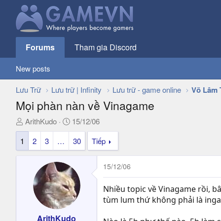
Forums
Tham gia Discord
New posts
Lưu Trữ
Lưu trữ | Infinity
Lưu trữ - game online
Võ Lâm 
Mọi phàn nàn về Vinagame
T
N
ArithKudo
15/12/06
h
g
1
2
3
…
30
Tiếp
r
à
e
y
a
g
15/12/06
d
ử
s
i
Nhiều topic về Vinagame rồi, bâ
t
tùm lum thứ không phải là inga
a
r
ArithKudo