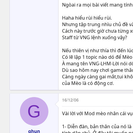
Ngòai ra mọi bài viết mang tính
Haha hiểu rùi hiểu rùi.
Nhưng tập trung nhìu chủ đề vào
Cách này trước giờ chưa từng 
Staff từ VNG lệnh xuống vậy?
Nếu thiên vị như thía thì đến lúc
Có lẽ lập 1 topic nào dó để Mèo
À mang tên VNG-LHM-Lời nói dố
Dù sao hôm nay chơi game thâu đ
Càng ngày càng gai mắt,tui kh
của Mèo là có động cơ.
16/12/06
G
Vài lời với Mod mèo nhân cái vụ 
1- Diễn đàn, bản thân của nó là
ghun