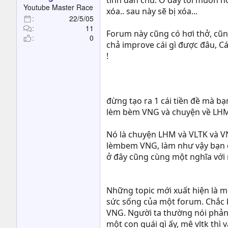
tính dân chủ. Ở đây tôi muốn nó
Youtube Master Race
xóa.. sau này sẽ bị xóa...
22/5/05
11
Forum này cũng có hơi thở, cũn
0
chả improve cái gì được đâu, Cá
!
đừng tạo ra 1 cái tiền đề mà b
lèm bèm VNG và chuyện về LHM. 
Nó là chuyện LHM và VLTK và V
lèmbem VNG, làm như vậy bạn 
ở đây cũng cùng một nghĩa với
Những topic mới xuất hiện là m
sức sống của một forum. Chắc b
VNG. Người ta thường nói phản b
một con quái gì ấy, mê vltk thì