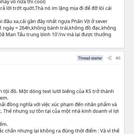
hảy vô nữa thì cool)
 lời trớt quớt.Thà nó im lặng mịa đi để đỡ lòi cái
i đâu xa,cái gần đây nhất ngựa Phân Vịt ở sever
11 ngày = 264h,không bánh trái,không đồ đạc,không
v Dã Man Tẩu trung bình 10'/nv mà lại được thưởng
#6
Thread starter
 tội đồ. Một dòng text lười biếng của KS trở thành
xem.
phải đồng nghĩa với việc xúc phạm đến nhân phẩm và
. Thế nhưng sự tồn tại của một nhà kinh doanh vì lợi
iểm.
 chắn nhưng lại không ra đúng thời điểm : Và vì thế