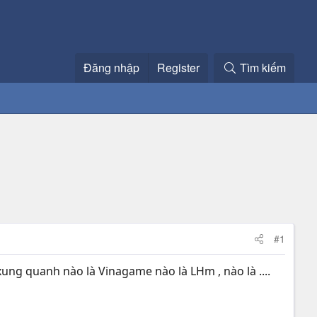
Đăng nhập
Register
Tìm kiếm
#1
xung quanh nào là Vinagame nào là LHm , nào là ....