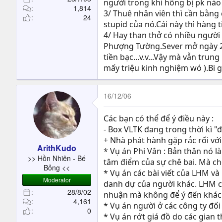
người trong khi hông bị pk nào
1,814
3/ Thuê nhân viên thì cần bằng c
24
stupid của nó.Cái này thì hàng ti
4/ Hay than thở có nhiều người
Phượng Tường.Sever mở ngày 2/
tiền bạc...v.v...Vậy mà vẫn tru
mấy triệu kinh nghiệm wó ).Bi gi
16/12/06
Các bạn có thể để ý điều này :
- Box VLTK đang trong thời kì "đ
+ Nhà phát hành gặp rắc rối với
ArithKudo
* Vụ án Phi Vân : Bản thân nó l
>> Hồn Nhiên - Bé
tâm điểm của sự chê bai. Mà ch
Bỏng <<
* Vụ án các bài viết của LHM v
Moderator
danh dự của người khác. LHM cũn
28/8/02
nhuận mà không để ý đến khách 
4,161
* Vụ án người ở các công ty đố
0
* Vụ án rớt giá đồ do các gian