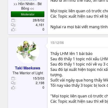
Nào là 5h như thế nào, 5h làm sa
t
>> Hồn Nhiên - Bé
e
Bỏng <<
Mọi topic liên quan có trước c
r
Moderator
Các Topic xuất hiện sau thì xẽ bị
28/8/02
4,161
Ngòai ra mọi bài viết mang tính
0
15/12/06
Thấy LHM lên 1 bài báo
Sau đó thấy 1 topic nói xấu LH
Sau đó thấy 1 topic nói về vụ 3 
Taki Maekawa
Sau đó lại xuất hiện topic nói 
The Warrior of Light
tượng.
15/3/03
Suốt vài ngày qua hong thấy M
2,198
Tối nay vào thấy 3 topic bị loc
0
"Mọi topic liên quan có trước c
Các Topic xuất hiện sau thì xẽ bị