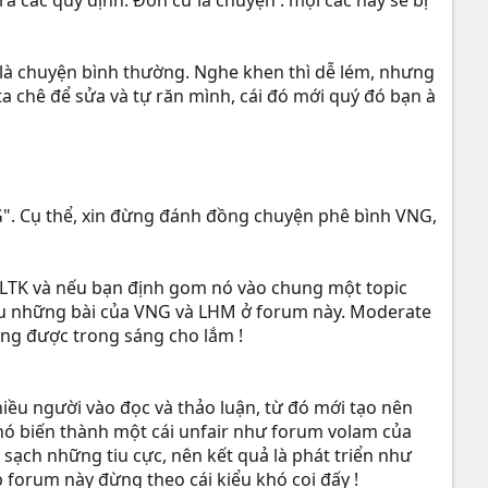
a các quy định. Đơn cử là chuyện : mọi các này sẽ bị
 là chuyện bình thường. Nghe khen thì dễ lém, nhưng
ta chê để sửa và tự răn mình, cái đó mới quý đó bạn à
G". Cụ thể, xin đừng đánh đồng chuyện phê bình VNG,
VLTK và nếu bạn định gom nó vào chung một topic
u những bài của VNG và LHM ở forum này. Moderate
ng được trong sáng cho lắm !
ều người vào đọc và thảo luận, từ đó mới tạo nên
 nó biến thành một cái unfair như forum volam của
t sạch những tiu cực, nên kết quả là phát triển như
b forum này đừng theo cái kiểu khó coi đấy !