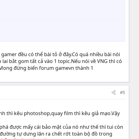
gamer đều có thể bài tỏ ở đây.Có quá nhiều bài nói
 lai bắt gom tất cả vào 1 topic.Nếu nói về VNG thì có
hỉ.Mong đừng biến forum gamevn thành 1
#5
h thì kêu photoshop,quay film thì kêu giả mạo.Vậy
à phá được mấy cái bảo mật của nó như thế thì tui còn
a đường tự dưng lăn ra chết rớt toàn bộ đồ trong