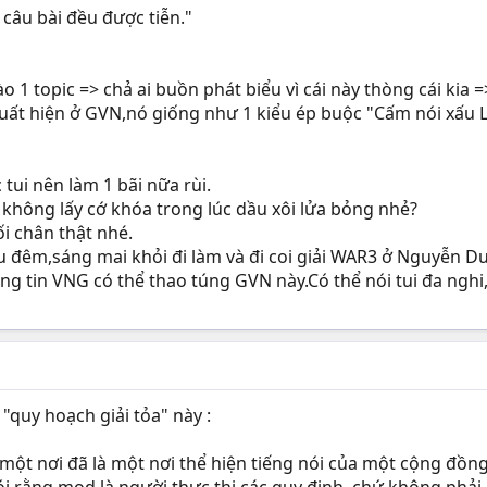
 câu bài đều được tiễn."
 1 topic => chả ai buồn phát biểu vì cái này thòng cái kia 
xuất hiện ở GVN,nó giống như 1 kiểu ép buộc "Cấm nói xấu
 tui nên làm 1 bãi nữa rùi.
 không lấy cớ khóa trong lúc dầu xôi lửa bỏng nhẻ?
i chân thật nhé.
êm,sáng mai khỏi đi làm và đi coi giải WAR3 ở Nguyễn Du,có
ông tin VNG có thể thao túng GVN này.Có thể nói tui đa n
"quy hoạch giải tỏa" này :
 một nơi đã là một nơi thể hiện tiếng nói của một cộng đồng,