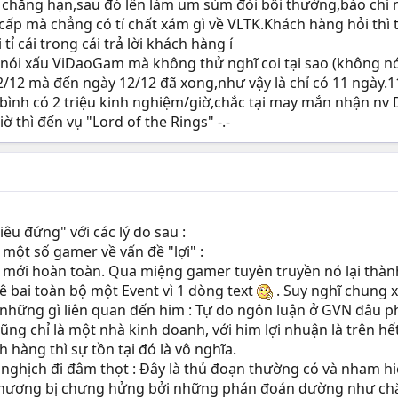
 chẳng hạn,sau đó lên làm um sùm đòi bồi thường,báo chí n
ấp mà chẳng có tí chất xám gì về VLTK.Khách hàng hỏi thì trả
 tỉ cái trong cái trả lời khách hàng í
 nói xấu ViDaoGam mà không thử nghĩ coi tại sao (không nó
12 mà đến ngày 12/12 đã xong,như vậy là chỉ có 11 ngày.
ng bình có 2 triệu kinh nghiệm/giờ,chắc tại may mắn nhận n
ờ thì đến vụ "Lord of the Rings" -.-
iêu đứng" với các lý do sau :
 một số gamer về vấn đề "lợi" :
à mới hoàn toàn. Qua miệng gamer tuyên truyền nó lại thành
ê bai toàn bộ một Event vì 1 dòng text
. Suy nghĩ chung 
à những gì liên quan đến him : Tự do ngôn luận ở GVN đâu 
g chỉ là một nhà kinh doanh, với him lợi nhuận là trên hết
hàng thì sự tồn tại đó là vô nghĩa.
i nghịch đi đâm thọt : Đây là thủ đoạn thường có và nham h
 thương bị chưng hửng bởi những phán đoán dường như chắc