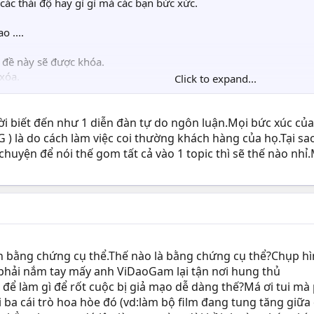
các thái độ hay gì gì mà các bạn bức xức.
o ....
ủ đề này sẽ được khóa.
 xóa.
Click to expand...
câu bài đều được tiễn.
biết đến như 1 diễn đàn tự do ngôn luận.Mọi bức xúc của 
G ) là do cách làm việc coi thường khách hàng của họ.Tại sao
chuyện để nói thế gom tất cả vào 1 topic thì sẽ thế nào n
n bằng chứng cụ thể.Thế nào là bằng chứng cụ thể?Chụp hìn
hải nắm tay mấy anh ViDaoGam lại tận nơi hung thủ
m để làm gì để rốt cuộc bị giả mạo dễ dàng thế?Má ơi tui m
chi ba cái trò hoa hòe đó (vd:làm bộ film đang tung tăng giữ