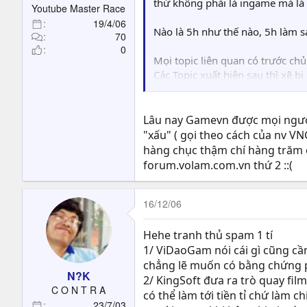
thứ không phải là ingame mà là 
Youtube Master Race
19/4/06
Nào là 5h như thế nào, 5h làm sa
70
0
Mọi topic liên quan có trước ch
Các Topic xuất hiện sau thì xẽ bị
Ngòai ra mọi bài viết mang tính 
Lâu nay Gamevn được mọi người 
"xấu" ( gọi theo cách của nv VN
hàng chục thậm chí hàng trăm 
forum.volam.com.vn thứ 2 ::(
16/12/06
Hehe tranh thủ spam 1 tí
1/ ViDaoGam nói cái gì cũng cầ
chẳng lẽ muốn có bằng chứng p
N?K
2/ KingSoft đưa ra trò quay fil
C O N T R A
có thể làm tới tiền tỉ chứ làm 
23/7/03