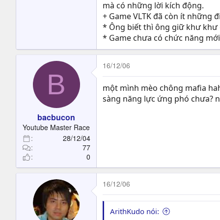
mà có những lời kích động.
+ Game VLTK đã còn ít những đi
* Ông biết thì ông giữ khư khư 
* Game chưa có chức năng mới 
16/12/06
B
một mình mèo chông mafia haha
sàng năng lực ứng phó chưa? nế
bacbucon
Youtube Master Race
28/12/04
77
0
16/12/06
ArithKudo nói: