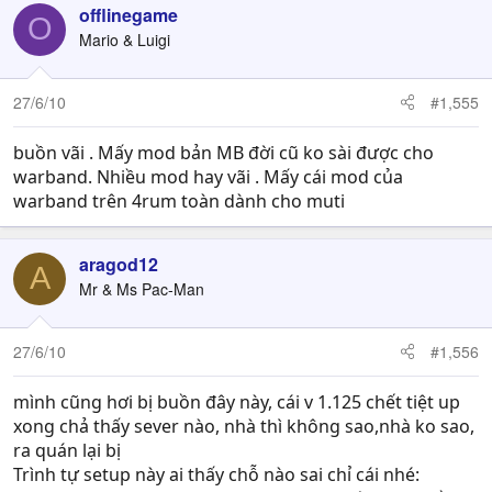
offlinegame
O
Mario & Luigi
27/6/10
#1,555
buồn vãi . Mấy mod bản MB đời cũ ko sài được cho
warband. Nhiều mod hay vãi . Mấy cái mod của
warband trên 4rum toàn dành cho muti
aragod12
A
Mr & Ms Pac-Man
27/6/10
#1,556
mình cũng hơi bị buồn đây này, cái v 1.125 chết tiệt up
xong chả thấy sever nào, nhà thì không sao,nhà ko sao,
ra quán lại bị
Trình tự setup này ai thấy chỗ nào sai chỉ cái nhé: