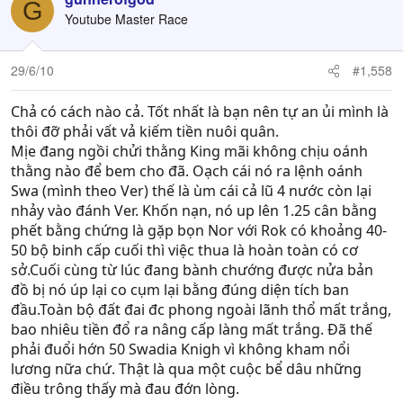
G
Youtube Master Race
29/6/10
#1,558
Chả có cách nào cả. Tốt nhất là bạn nên tự an ủi mình là
thôi đỡ phải vất vả kiếm tiền nuôi quân.
Mịe đang ngồi chửi thằng King mãi không chịu oánh
thằng nào để bem cho đã. Oạch cái nó ra lệnh oánh
Swa (mình theo Ver) thế là ùm cái cả lũ 4 nước còn lại
nhảy vào đánh Ver. Khốn nạn, nó up lên 1.25 cân bằng
phết bằng chứng là gặp bọn Nor với Rok có khoảng 40-
50 bộ binh cấp cuối thì việc thua là hoàn toàn có cơ
sở.Cuối cùng từ lúc đang bành chướng được nửa bản
đồ bị nó úp lại co cụm lại bằng đúng diện tích ban
đầu.Toàn bộ đất đai đc phong ngoài lãnh thổ mất trắng,
bao nhiêu tiền đổ ra nâng cấp làng mất trắng. Đã thế
phải đuổi hớn 50 Swadia Knigh vì không kham nổi
lương nữa chứ. Thật là qua một cuộc bể dâu những
điều trông thấy mà đau đớn lòng.