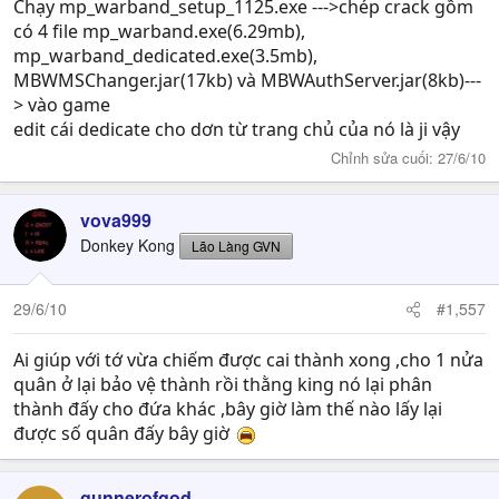
Chạy mp_warband_setup_1125.exe --->chép crack gồm
có 4 file mp_warband.exe(6.29mb),
mp_warband_dedicated.exe(3.5mb),
MBWMSChanger.jar(17kb) và MBWAuthServer.jar(8kb)---
> vào game
edit cái dedicate cho dơn từ trang chủ của nó là ji vậy
Chỉnh sửa cuối:
27/6/10
vova999
Donkey Kong
Lão Làng GVN
29/6/10
#1,557
Ai giúp với tớ vừa chiếm được cai thành xong ,cho 1 nửa
quân ở lại bảo vệ thành rồi thằng king nó lại phân
thành đấy cho đứa khác ,bây giờ làm thế nào lấy lại
được số quân đấy bây giờ
gunnerofgod