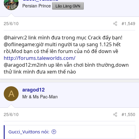
Persian Prince
Lão Làng GVN
25/6/10
#1,549
@hairvn:2 link mình đưa trong mục Crack đấy bạn!
@oflinegame:giờ multi người ta up sang 1.125 hết
rồi,Mod bạn có thể lên forum của nó để down về
http://forums.taleworlds.com/
@aragod12:m2inh up lên vẫn chơi bình thường,down
thử link mình đưa xem thế nào
aragod12
A
Mr & Ms Pac-Man
25/6/10
#1,550
Gucci_Vuittons nói: