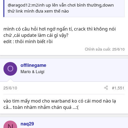
@aragod12:m2inh up lên vẫn chơi bình thường,down
thử link mình đưa xem thế nào
mình có câu hỏi hơi ngớ ngẩn tí, crack thì không nói
chứ ,cái update làm cái gì vậy?
edit : thôi mình biết rồi
Chỉnh sửa cuối:
25/6/10
offlinegame
O
Mario & Luigi
25/6/10
#1,551
vào tim mấy mod cho warband ko có cái mod nào lạ
cả... toàn nhàm nhảm chán quá ...:(
naq29
N