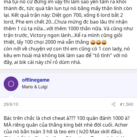
mà tụi nó cứ đứng im vậy thì làm sao yên tâm ra khỏi
thành đc, tức quá tấn lun tụi nó bằng mấy thằn lính còn
lại. Kết quả trận này: Diệt gọn 700, xổng 6 lord bắt 2
lord, Phe em chết 20...Chưa mừng đc bao lâu thì nhận
thêm 1 cú tạ nữa...với thêm 1000 thằn nữa. Và cũng như
trận trước, Victory ngon lành...Kể ra mình cũng giỏi
thiệt, lấy 100 chọi 2000 mà vẫn thắng
còn nới về chuyện vợ con thì em cũng có 1 con lady, nó
kêu em hoài mà không bik làm sao để "tỏ tình" với nó
đây, ai bik cái này chỉ rỏ dùm nhá.
offlinegame
O
Mario & Luigi
29/6/10
#1,560
Bác trên chắc là chơi cheat à??? 100 quân đánh 1000 à?
MÀ riêng quân của thằng king bét nhè đời cuối. Acher
của nó bắn toàn 3 hít là teo em ( lv20 Max skill đầu).