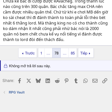
CHưa kể bác đi cướp được RAvacheg. Trong thành lúc
nào cũng trên 300 quân. Bác chắc tăng max CHA nên
cầm được nhiều quân thế. Chứ từ khi e chơi MB dến giờ
ko sài cheat thì đi đánh thành to toàn phải lỗi thèo bét
nhất 6 thằng lord. Mà thăng king no có cho thành cũng
ko dám nhận ít nhất cũng phải nhừ bác nói là 2000
quân nó bem chết chưa kể vụ nổi tiếng vì đánh được
thành to lord đòi đến thách đấu.
Trước
1
…
78
…
85
Tiếp
Không mở trả lời sau này.
Facebook
X
Bluesky
LinkedIn
Reddit
Pinterest
Tumblr
WhatsApp
Email
Li
Share:
RPG Vault