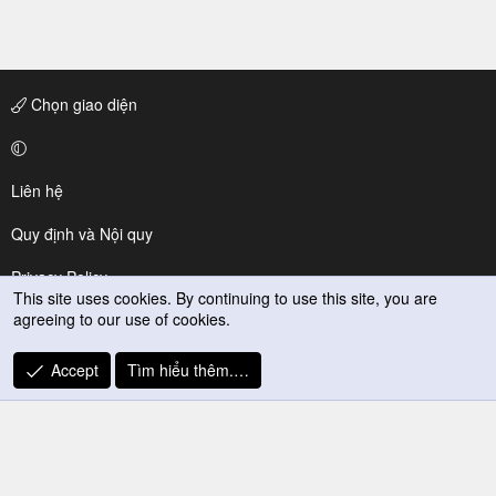
Chọn giao diện
Liên hệ
Quy định và Nội quy
Privacy Policy
This site uses cookies. By continuing to use this site, you are
agreeing to our use of cookies.
Trợ giúp
R
Accept
Tìm hiểu thêm.…
S
S