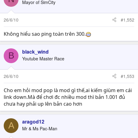
Mayor of SimCity
26/6/10
#1,552
Không hiểu sao ping toàn trên 300.
black_wind
B
Youtube Master Race
26/6/10
#1,553
Cho em hỏi mod pop là mod gì thế,ai kiếm giùm em cái
link down.Mà để chơi đc nhiều mod thì bản 1.001 đủ
chưa hay phải up lên bản cao hơn
aragod12
A
Mr & Ms Pac-Man