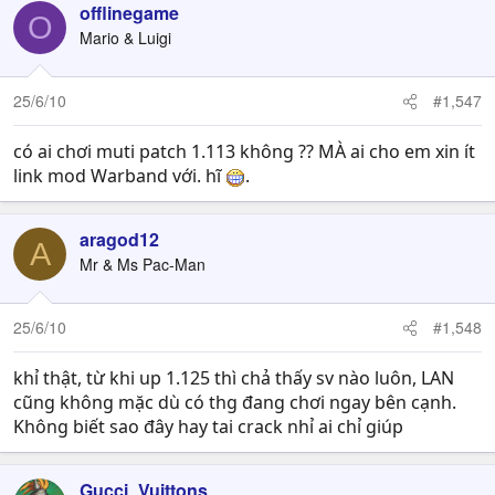
offlinegame
O
Mario & Luigi
25/6/10
#1,547
có ai chơi muti patch 1.113 không ?? MÀ ai cho em xin ít
link mod Warband với. hĩ
.
aragod12
A
Mr & Ms Pac-Man
25/6/10
#1,548
khỉ thật, từ khi up 1.125 thì chả thấy sv nào luôn, LAN
cũng không mặc dù có thg đang chơi ngay bên cạnh.
Không biết sao đây hay tai crack nhỉ ai chỉ giúp
Gucci_Vuittons