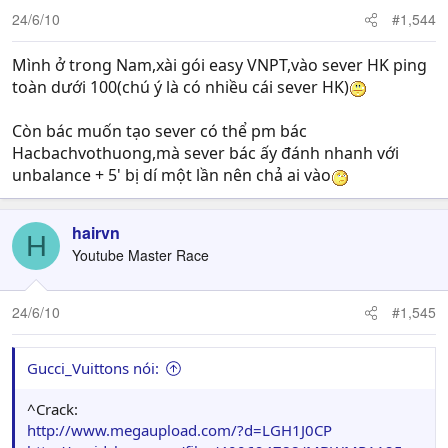
24/6/10
#1,544
Mình ở trong Nam,xài gói easy VNPT,vào sever HK ping
toàn dưới 100(chú ý là có nhiều cái sever HK)
Còn bác muốn tạo sever có thể pm bác
Hacbachvothuong,mà sever bác ấy đánh nhanh với
unbalance + 5' bị dí một lần nên chả ai vào
hairvn
H
Youtube Master Race
24/6/10
#1,545
Gucci_Vuittons nói:
^Crack:
http://www.megaupload.com/?d=LGH1J0CP