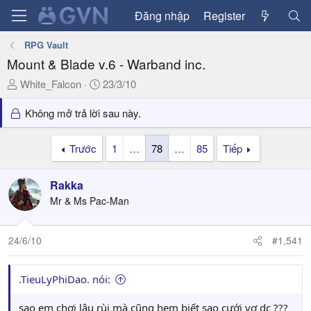
Đăng nhập
Register
RPG Vault
Mount & Blade v.6 - Warband inc.
T
N
White_Falcon
23/3/10
h
g
r
à
Không mở trả lời sau này.
e
y
a
g
Trước
1
…
78
…
85
Tiếp
d
ử
s
i
Rakka
t
a
Mr & Ms Pac-Man
r
t
24/6/10
#1,541
e
r
.TieuLyPhiDao. nói:
sao em chơi lâu rùi mà cũng hem biết sao cưới vợ dc ???