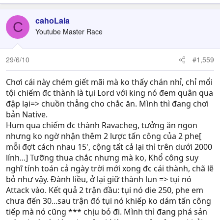
cahoLala
C
Youtube Master Race
29/6/10
#1,559
Chơi cái này chém giết mãi mà ko thấy chán nhỉ, chỉ mổi
tội chiếm đc thành là tụi Lord với king nó đem quân qua
đập lại=> chuồn thẳng cho chắc ăn. Mình thì đang chơi
bản Native.
Hum qua chiếm đc thành Ravacheg, tưởng ăn ngon
nhưng ko ngờ nhận thêm 2 lược tấn công của 2 phe[
mỗi đợt cách nhau 15', cộng tất cả lại thì trên dưới 2000
lính...] Tưỡng thua chắc nhưng mà ko, Khổ công suy
nghĩ tính toán cả ngày trời mới xong đc cái thành, chã lẽ
bỏ như vậy. Đành liều, ở lại giữ thành lun => tụi nó
Attack vào. Kết quả 2 trận đầu: tụi nó die 250, phe em
chưa đến 30...sau trận đó tụi nó khiếp ko dám tấn công
tiếp mà nó cũng *** chịu bỏ đi. Mình thì đang phá sản