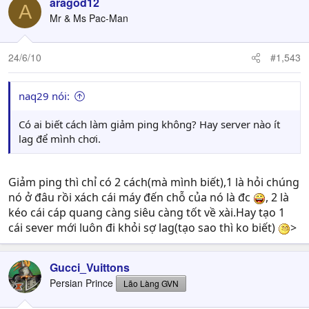
aragod12
A
Mr & Ms Pac-Man
24/6/10
#1,543
naq29 nói:
Có ai biết cách làm giảm ping không? Hay server nào ít
lag để mình chơi.
Giảm ping thì chỉ có 2 cách(mà mình biết),1 là hỏi chúng
nó ở đâu rồi xách cái máy đến chỗ của nó là đc
, 2 là
kéo cái cáp quang càng siêu càng tốt về xài.Hay tạo 1
cái sever mới luôn đi khỏi sợ lag(tạo sao thì ko biết)
>
Gucci_Vuittons
Persian Prince
Lão Làng GVN