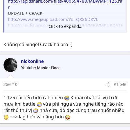
http://rapidshare.com/files/400694788/MBWMP1125.ra
r
UPDATE + CRACK:
http://www.megaupload.com/?d=QX86DKVL
http://rapidshare.com/files/400694834/MBWMPUPDATE
Click to expand...
1125.rar
có sever VN đấy nhưng lấy tên là HK,mà ping sever HK
Không có Singel Crack hả bro :(
thật lại thấp hơn ping sever VN
nickonline
Youtube Master Race
25/6/10
#1,546
1.125 cải tiến hơn rất nhiều
Khoái nhất cái vụ trời
mưa khi battle
vừa phi ngựa vừa nghe tiếng rào rào
rất thú thú vị
nhà cửa, đồ đạc cũng trau chuốt nhiều
==> lag hơn và nặng hơn