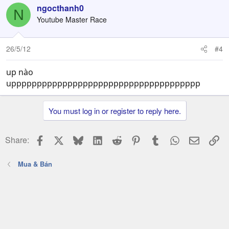
ngocthanh0
N
Youtube Master Race
26/5/12
#4
up nào
uppppppppppppppppppppppppppppppppppppp
You must log in or register to reply here.
Facebook
X
Bluesky
LinkedIn
Reddit
Pinterest
Tumblr
WhatsApp
Email
Li
Share:
Mua & Bán