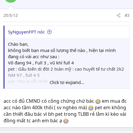
25/5/12
#3
SyNguyenFPT nói:
Chào bạn,
không biết bạn mua số lượng thế nào , hiện tại mình
đang có vài acc như sau :
Võ đang 94 , Full 3 , vũ khí full 4
pet : Gấu biến dị đời 2 toàn mỹ : cao huyết tế tư chất 2k2
NM 97 , full 4 5
pet : Ngựa cẩn thận , toàn mỹ 2k6
Click to expand...
TD 95 . full 5
pet pk : Rồng biến dị ( hàng hiếm nha ) 2k5
tất cả acc trên ở sv Chính Dương Thủ , bác mua thì alo
acc có đủ CMND có công chứng chứ bác
em mua đc
em
acc nào tầm 400k thôi ( sv nghèo mà)
pet em không
0902 426 126 . giá cả trao đổi qua đt nha bác. thank !
cần thiết đâu bác vì bh pet trong TLBB rẻ lắm kì kèo vài
đồng mất tc anh em bác ạ