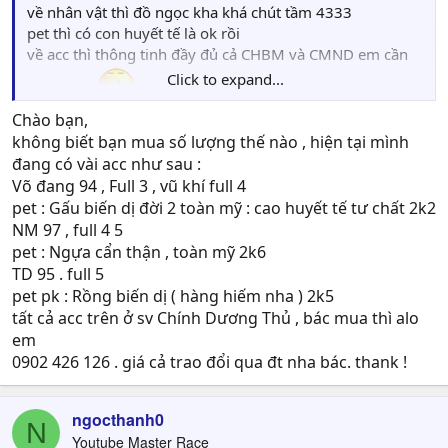
về nhân vật thì đồ ngọc kha khá chút tầm 4333
pet thì có con huyết tế là ok rồi
về acc thì thông tinh đầy đủ cả CHBM và CMND em cần
Click to expand...
đi đổi mà
Chào bạn,
ai có acc thì pm em nhé
không biết bạn mua số lượng thế nào , hiện tại mình
yahoo : dota_allstars1102
đang có vài acc như sau :
SĐT : 0948106999
Võ đang 94 , Full 3 , vũ khí full 4
pet : Gấu biến dị đời 2 toàn mỹ : cao huyết tế tư chất 2k2
NM 97 , full 4 5
cảm ơn anh em đã đọc
pet : Ngựa cẩn thận , toàn mỹ 2k6
TD 95 . full 5
pet pk : Rồng biến dị ( hàng hiếm nha ) 2k5
tất cả acc trên ở sv Chính Dương Thủ , bác mua thì alo
em
0902 426 126 . giá cả trao đổi qua đt nha bác. thank !
ngocthanh0
N
Youtube Master Race