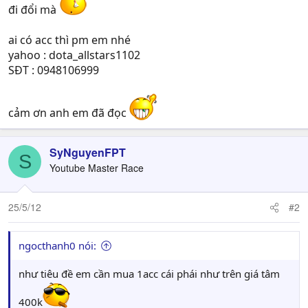
đi đổi mà
ai có acc thì pm em nhé
yahoo : dota_allstars1102
SĐT : 0948106999
cảm ơn anh em đã đọc
SyNguyenFPT
S
Youtube Master Race
25/5/12
#2
ngocthanh0 nói:
như tiêu đề em cần mua 1acc cái phái như trên giá tâm
400k