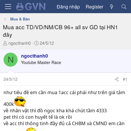
Đăng nhập
Register
Mua & Bán
Mua acc TD/VD/NM/CB 96+ all sv GD tại HN1
đây
T
N
ngocthanh0
24/5/12
h
g
r
à
ngocthanh0
N
e
y
Youtube Master Race
a
g
d
ử
24/5/12
#1
s
i
t
a
như tiêu đề em cần mua 1acc cái phái như trên giá tâm
r
400k
t
e
về nhân vật thì đồ ngọc kha khá chút tầm 4333
r
pet thì có con huyết tế là ok rồi
về acc thì thông tinh đầy đủ cả CHBM và CMND em cần