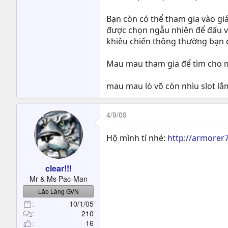
Bạn còn có thể tham gia vào gi
được chọn ngẫu nhiên để đấu vớ
khiêu chiến thông thường bạn c
Mau mau tham gia để tìm cho mì
mau mau lò võ còn nhìu slot lắm
4/9/09
Hộ mình tí nhé:
http://armorer
clear!!!
Mr & Ms Pac-Man
Lão Làng GVN
10/1/05
210
16