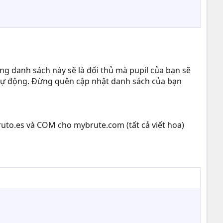
ong danh sách này sẽ là đối thủ mà pupil của bạn sẽ
ấu tự động. Đừng quên cập nhật danh sách của bạn
bruto.es và COM cho mybrute.com (tất cả viết hoa)