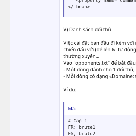
   <property name="comman
</ bean>
V) Danh sách đối thủ
Việc cài đặt ban đầu đi kèm với
chiến đấu với (để lên lvl tự độ
thường xuyên...
Vào "opponents.txt" để bắt đầu
- Một dòng dành cho 1 đối thủ,
- Mỗi dòng có dạng «Domaine; tê
Ví dụ:
Mã:
# Cấp 1

FR; brute1

ES; brute2
