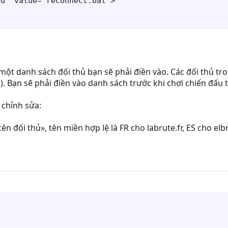
d" value="reconnect.bat">

 một danh sách đối thủ bạn sẽ phải điền vào. Các đối thủ tr
ng). Bạn sẽ phải điền vào danh sách trước khi chơi chiến đ
 chỉnh sửa:
n đối thủ», tên miền hợp lệ là FR cho labrute.fr, ES cho el