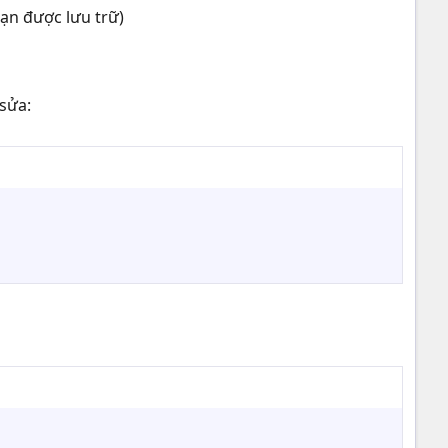
 bạn được lưu trữ)
 sửa: