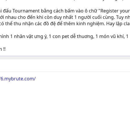
ải đấu Tournament bằng cách bấm vào ô chữ "Register your b
i nhau cho đến khi còn duy nhất 1 người cuối cùng. Tuy nhi
ó thể thu nhận các đồ đệ để thêm kinh nghiệm. Hay lập clan
nh 1 nhân vật ưng ý, 1 con pet dễ thuơng, 1 món vũ khí, 1 
 !!
76.mybrute.com/