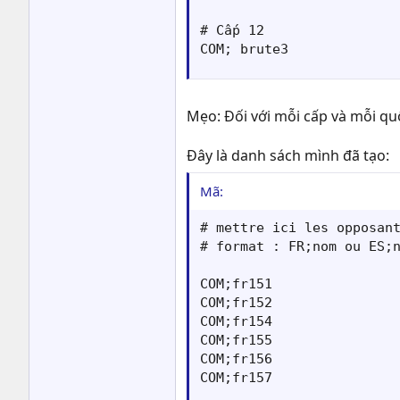
# Cấp 12

COM; brute3
Mẹo: Đối với mỗi cấp và mỗi quố
Đây là danh sách mình đã tạo:
Mã:
# mettre ici les opposant
# format : FR;nom ou ES;n
COM;fr151

COM;fr152

COM;fr154

COM;fr155

COM;fr156

COM;fr157