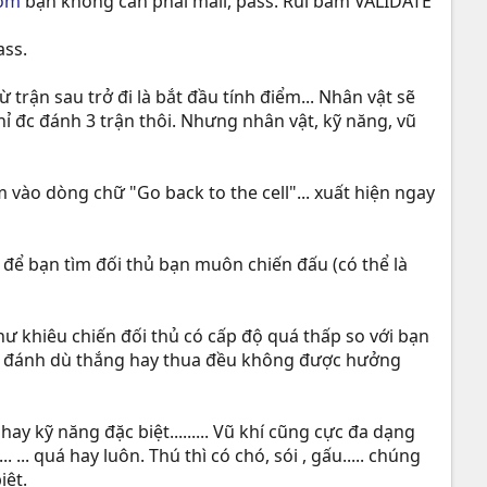
com
bạn không cần phải mail, pass. Rùi bấm VALIDATE
ass.
trận sau trở đi là bắt đầu tính điểm... Nhân vật sẽ
ỉ đc đánh 3 trận thôi. Nhưng nhân vật, kỹ năng, vũ
 vào dòng chữ "Go back to the cell"... xuất hiện ngay
để bạn tìm đối thủ bạn muôn chiến đấu (có thể là
ư khiêu chiến đối thủ có cấp độ quá thấp so với bạn
 bị đánh dù thắng hay thua đều không được hưởng
ay kỹ năng đặc biệt......... Vũ khí cũng cực đa dạng
. ... quá hay luôn. Thú thì có chó, sói , gấu..... chúng
iệt.