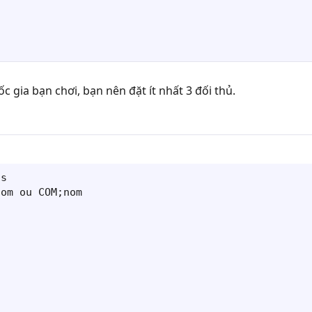
c gia bạn chơi, bạn nên đặt ít nhất 3 đối thủ.
s

om ou COM;nom
