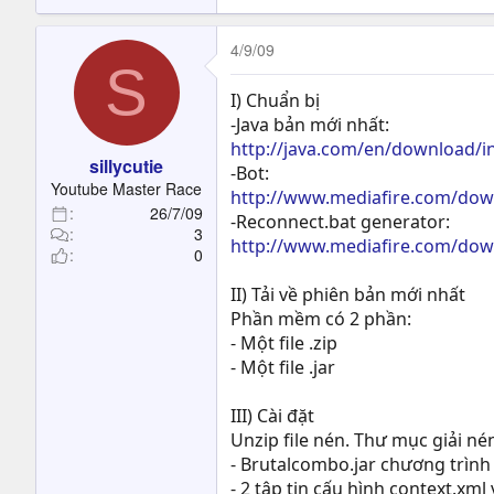
4/9/09
S
I) Chuẩn bị
-Java bản mới nhất:
http://java.com/en/download/i
sillycutie
-Bot:
Youtube Master Race
http://www.mediafire.com/dow
26/7/09
-Reconnect.bat generator:
3
http://www.mediafire.com/dow
0
II) Tải về phiên bản mới nhất
Phần mềm có 2 phần:
- Một file .zip
- Một file .jar
III) Cài đặt
Unzip file nén. Thư mục giải né
- Brutalcombo.jar chương trình
- 2 tập tin cấu hình context.xml 