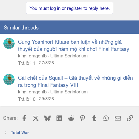
You must log in or register to reply here.
Similar threads
Cùng Yoshinori Kitase bàn luận về những giả
thuyết của người hâm mộ khi chơi Final Fantasy
king_dragontb
Ultima Scriptorium
27/3/26
Trả lời
1
Cái chết của Squall – Giả thuyết về những gì diễn
ra trong Final Fantasy VIII
king_dragontb
Ultima Scriptorium
29/3/26
Trả lời
0
Facebook
X
Bluesky
LinkedIn
Reddit
Pinterest
Tumblr
WhatsApp
Email
Li
Share:
Total War