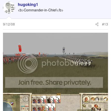
hugoking1
<b>Commander-in-Chief</b>
9/12/08
#13