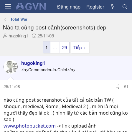
Đăng nhập
Register
Total War
Nào ta cùng post cảnh(screenshots) đẹp
T
N
hugoking1
25/11/08
h
g
1
…
29
Tiếp
r
à
e
y
a
g
hugoking1
d
ử
<b>Commander-in-Chief</b>
s
i
t
a
25/11/08
#1
r
t
nào cùng post screenshot của tất cả các bản TW (
e
shogun, medieval, Rome , Medieval 2 ) , miễn là mọi
r
người thấy đẹp là ok ! ( hình lấy từ các bản mod cũng ko
sao )
www.photobucket.com
-> link upload ảnh