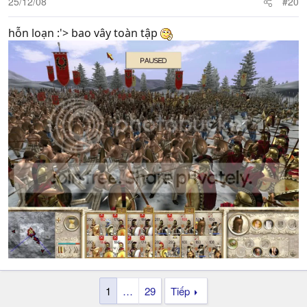
25/12/08
#20
hỗn loạn :'> bao vây toàn tập
1
…
29
Tiếp