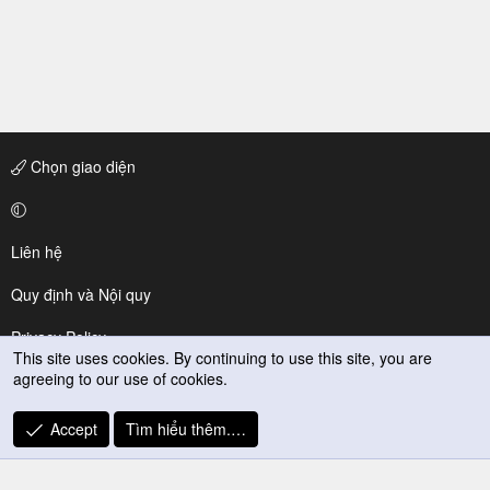
Chọn giao diện
Liên hệ
Quy định và Nội quy
Privacy Policy
This site uses cookies. By continuing to use this site, you are
agreeing to our use of cookies.
Trợ giúp
R
Accept
Tìm hiểu thêm.…
S
S