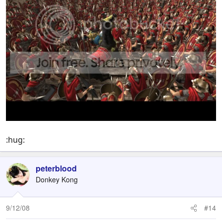
:hug:
peterblood
Donkey Kong
9/12/08
#14