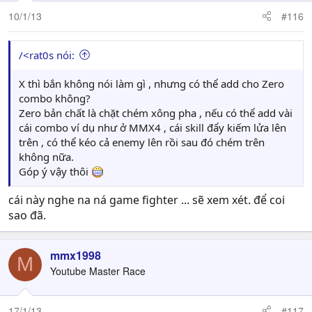
10/1/13
#116
/<rat0s nói:
X thì bắn không nói làm gì , nhưng có thể add cho Zero
combo không?
Zero bản chất là chặt chém xông pha , nếu có thể add vài
cái combo ví dụ như ở MMX4 , cái skill đẩy kiếm lửa lên
trên , có thể kéo cả enemy lên rồi sau đó chém trên
không nữa.
Góp ý vậy thôi
cái này nghe na ná game fighter ... sẽ xem xét. để coi
sao đã.
mmx1998
M
Youtube Master Race
17/1/13
#117