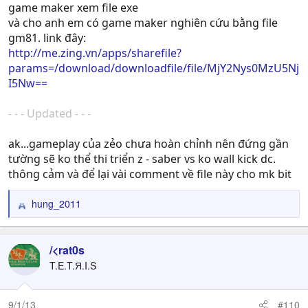
game maker xem file exe
và cho anh em có game maker nghiên cứu bằng file
gm81. link đây:
http://me.zing.vn/apps/sharefile?
params=/download/downloadfile/file/MjY2Nys0MzU5Nj
I5Nw==
- - - Updated - - -
ak...gameplay của zẻo chưa hoàn chỉnh nên đứng gần
tường sẽ ko thể thi triển z - saber vs ko wall kick dc.
thông cảm và để lại vài comment về file này cho mk bit
hung_2011
R
e
a
c
/<rat0s
t
T.E.T.Я.I.S
i
o
n
9/1/13
#110