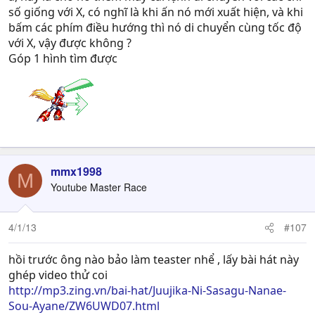
nhau. với lại cái bản cũ cùi hơn và... lỗi.
số giống với X, có nghĩ là khi ấn nó mới xuất hiện, và khi
bấm các phím điều hướng thì nó di chuyển cùng tốc độ
với X, vậy được không ?
Góp 1 hình tìm được
mmx1998
M
Youtube Master Race
4/1/13
#107
hồi trước ông nào bảo làm teaster nhể , lấy bài hát này
ghép video thử coi
http://mp3.zing.vn/bai-hat/Juujika-Ni-Sasagu-Nanae-
Sou-Ayane/ZW6UWD07.html