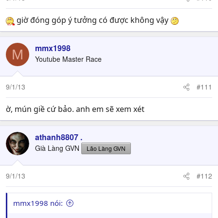
s
:
giờ đóng góp ý tưởng có được không vậy
mmx1998
M
Youtube Master Race
9/1/13
#111
ờ, mún giề cứ bảo. anh em sẽ xem xét
athanh8807 .
Già Làng GVN
Lão Làng GVN
9/1/13
#112
mmx1998 nói: