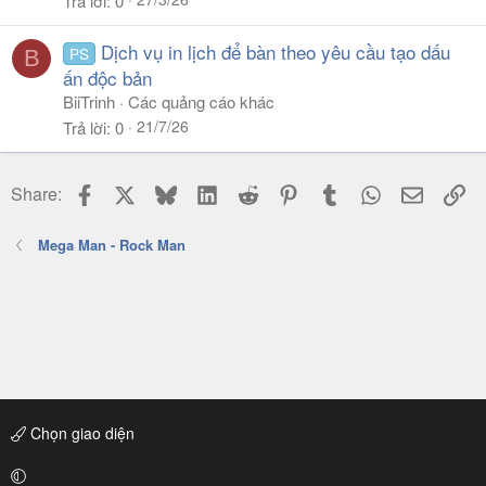
Trả lời
0
Dịch vụ in lịch để bàn theo yêu cầu tạo dấu
PS
B
ấn độc bản
BiiTrinh
Các quảng cáo khác
21/7/26
Trả lời
0
Facebook
X
Bluesky
LinkedIn
Reddit
Pinterest
Tumblr
WhatsApp
Email
Li
Share:
Mega Man - Rock Man
Chọn giao diện