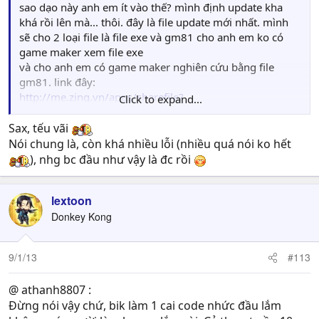
sao dạo này anh em ít vào thế? mình định update kha
khá rồi lên mà... thôi. đây là file update mới nhất. mình
sẽ cho 2 loại file là file exe và gm81 cho anh em ko có
game maker xem file exe
và cho anh em có game maker nghiên cứu bằng file
gm81. link đây:
http://me.zing.vn/apps/sharefile?
Click to expand...
params=/download/downloadfile/file/MjY2Nys0MzU5NjI
5Nw==
Sax, tếu vãi
Nói chung là, còn khá nhiều lỗi (nhiều quá nói ko hết
), nhg bc đầu như vậy là đc rồi
lextoon
Donkey Kong
9/1/13
#113
@ athanh8807 :
Đừng nói vậy chứ, bik làm 1 cai code nhức đầu lắm