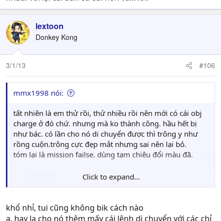
lextoon
Donkey Kong
3/1/13
#106
mmx1998 nói:
tất nhiên là em thử rồi, thử nhiều rồi nên mới có cái obj
charge ở đó chứ. nhưng mà ko thành công. hầu hết bị
như bác. có lần cho nó di chuyển được thì trông y như
rồng cuộn.trông cực đẹp mắt nhưng sai nên lại bỏ.
tóm lại là mission failse. dùng tạm chiêu đổi màu đã.
- - - Updated - - -
Click to expand...
khổ nhỉ, tui cũng không bik cách nào
xóa đi chủ thớt ạ. cái code wall kick của 2 cái ko giống
a, hay la cho nó thêm mấy cái lệnh di chuyển với các chỉ