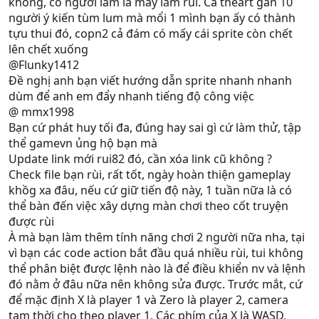
không, có người làm la may lắm rùi. Cả theart gần 10
người ý kiến tùm lum mà mổi 1 mình bạn ấy có thành
tựu thui đó, copn2 cả đám có mấy cái sprite còn chết
lên chết xuống
@Flunky1412
Đề nghị anh bạn viết hướng dẫn sprite nhanh nhanh
dùm để anh em đẩy nhanh tiếng độ công việc
@ mmx1998
Bạn cứ phát huy tối đa, đúng hay sai gì cứ làm thử, tập
thể gamevn ủng hộ bạn mà
Update link mới rui82 đó, cần xóa link cũ không ?
Check file bạn rùi, rất tốt, ngày hoàn thiện gameplay
khồg xa đâu, nếu cứ giữ tiến độ này, 1 tuần nữa là có
thể bàn đến việc xây dựng màn chơi theo cốt truyện
được rùi
À mà bạn làm thêm tính năng chơi 2 người nữa nha, tại
vì bạn các code action bắt đầu quá nhiều rùi, tui không
thể phân biệt được lệnh nào là để điều khiển nv và lệnh
đó nằm ở đâu nữa nên không sửa được. Trước mắt, cứ
để mặc định X là player 1 và Zero là player 2, camera
tạm thời cho theo player 1. Các phím của X là WASD,