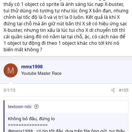
thấy có 1 object có sprite là ánh sáng lúc nạp X-buster,
tui thử dùng nó tương tự như lúc ông X bắn đạn, nhưng
chỉnh lại tốc độ là 0 và vị trí la 0 luôn. Kết quả là khi X
đứng tại chỗ mà ấn giữ nút bắn thì X sẽ có hiệu ứng sạc
X-buster, nhưng tin xấu là lúc tui cho X di chuyển tới thì
cái quần sáng đó nó nằm lại tại chỗ, ặc, có cách nào để
1 object tự động đi theo 1 object khác cho tới khi nó
biến mất không ?
mmx1998
M
Youtube Master Race
3/1/13
#105
lextoon nói:
Không bỏ đâu, đừng lo
===============
@mmx1998 , có tin tốt đây, dựa trên file ông gửi, tui thấy