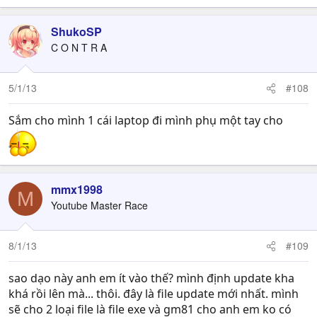
ShukoSP
C O N T R A
5/1/13
#108
Sắm cho mình 1 cái laptop đi mình phụ một tay cho
mmx1998
M
Youtube Master Race
8/1/13
#109
sao dạo này anh em ít vào thế? mình định update kha
khá rồi lên mà... thôi. đây là file update mới nhất. mình
sẽ cho 2 loại file là file exe và gm81 cho anh em ko có