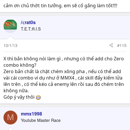
cảm ơn chủ thớt tin tưởng. em sẽ cố gắng làm tốt!!!!
/<rat0s
T.E.T.Я.I.S
10/1/13
#115
X thì bắn không nói làm gì , nhưng có thể add cho Zero
combo không?
Zero bản chất là chặt chém xông pha , nếu có thể add
vài cái combo ví dụ như ở MMX4 , cái skill đẩy kiếm lửa
lên trên , có thể kéo cả enemy lên rồi sau đó chém trên
không nữa.
Góp ý vậy thôi
mmx1998
M
Youtube Master Race