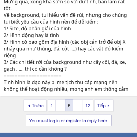
Mưng quá, xong khá sớm so với dự tính, bạn làm rất
tốt.
Về background, tui hiểu vấn đề rùi, nhưng cho chúng
tui biết yêu cầu của hình nền để dễ kiếm:
1/ Size, độ phân giải của hình
2/ Hình động hay là tĩnh
3/ Hình có bao gồm địa hình (các obj cản trở để obj X
nhảy qua như thùng, đá, cột ....) hay các vật đó kiếm
riệng
3/ Các chi tiết rời của background như cây cối, đá, xe,
gạch , .... thì có cần không ?
=====================
Tình hình là dạo này bị mẹ tịch thu cáp mạng nên
không thể hoạt động nhiều, mong anh em thông cảm
Trước
1
…
6
…
12
Tiếp
You must log in or register to reply here.