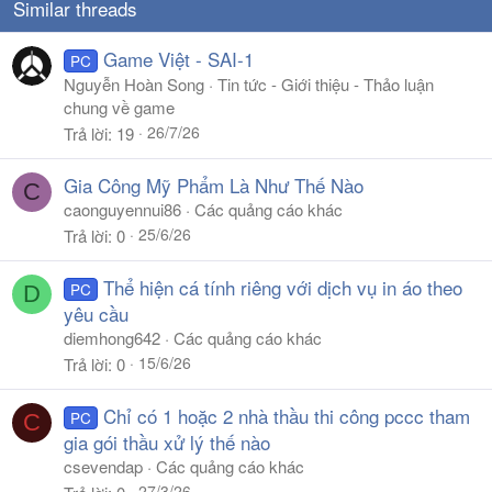
Similar threads
Game Việt - SAI-1
PC
Nguyễn Hoàn Song
Tin tức - Giới thiệu - Thảo luận
chung về game
26/7/26
Trả lời
19
Gia Công Mỹ Phẩm Là Như Thế Nào
C
caonguyennui86
Các quảng cáo khác
25/6/26
Trả lời
0
Thể hiện cá tính riêng với dịch vụ in áo theo
PC
D
yêu cầu
diemhong642
Các quảng cáo khác
15/6/26
Trả lời
0
Chỉ có 1 hoặc 2 nhà thầu thi công pccc tham
PC
C
gia gói thầu xử lý thế nào
csevendap
Các quảng cáo khác
27/3/26