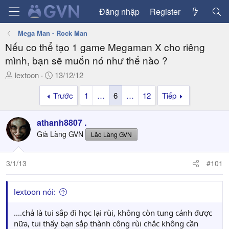
Đăng nhập
Register
Mega Man - Rock Man
Nếu co thể tạo 1 game Megaman X cho riêng
mình, bạn sẽ muốn nó như thế nào ?
T
N
lextoon
13/12/12
h
g
Trước
1
…
6
…
12
Tiếp
r
à
e
y
a
g
athanh8807 .
d
ử
Già Làng GVN
Lão Làng GVN
s
i
t
a
3/1/13
#101
r
t
lextoon nói:
e
r
....chả là tui sắp đi học lại rùi, không còn tung cánh được
nữa, tui thấy bạn sắp thành công rùi chắc không cần