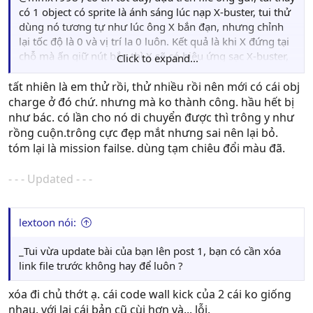
có 1 object có sprite là ánh sáng lúc nạp X-buster, tui thử
dùng nó tương tự như lúc ông X bắn đạn, nhưng chỉnh
lại tốc độ là 0 và vị trí la 0 luôn. Kết quả là khi X đứng tại
chỗ mà ấn giữ nút bắn thì X sẽ có hiệu ứng sạc X-buster,
Click to expand...
nhưng tin xấu là lúc tui cho X di chuyển tới thì cái quần
sáng đó nó nằm lại tại chỗ, ặc, có cách nào để 1 object tự
tất nhiên là em thử rồi, thử nhiều rồi nên mới có cái obj
động đi theo 1 object khác cho tới khi nó biến mất không
charge ở đó chứ. nhưng mà ko thành công. hầu hết bị
?
như bác. có lần cho nó di chuyển được thì trông y như
rồng cuộn.trông cực đẹp mắt nhưng sai nên lại bỏ.
tóm lại là mission failse. dùng tạm chiêu đổi màu đã.
- - - Updated - - -
lextoon nói:
_Tui vừa update bài của bạn lên post 1, bạn có cần xóa
link file trước không hay để luôn ?
xóa đi chủ thớt ạ. cái code wall kick của 2 cái ko giống
nhau. với lại cái bản cũ cùi hơn và... lỗi.