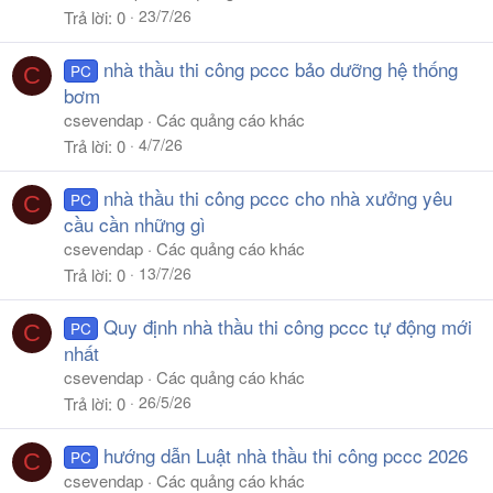
23/7/26
Trả lời
0
nhà thầu thi công pccc bảo dưỡng hệ thống
PC
C
bơm
csevendap
Các quảng cáo khác
4/7/26
Trả lời
0
nhà thầu thi công pccc cho nhà xưởng yêu
PC
C
cầu cần những gì
csevendap
Các quảng cáo khác
13/7/26
Trả lời
0
Quy định nhà thầu thi công pccc tự động mới
PC
C
nhất
csevendap
Các quảng cáo khác
26/5/26
Trả lời
0
hướng dẫn Luật nhà thầu thi công pccc 2026
PC
C
csevendap
Các quảng cáo khác