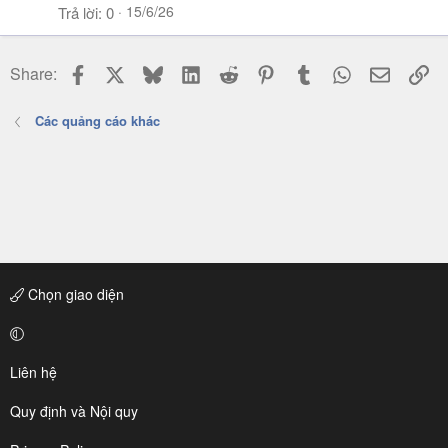
15/6/26
Trả lời
0
Facebook
X
Bluesky
LinkedIn
Reddit
Pinterest
Tumblr
WhatsApp
Email
Li
Share:
Các quảng cáo khác
Chọn giao diện
Liên hệ
Quy định và Nội quy