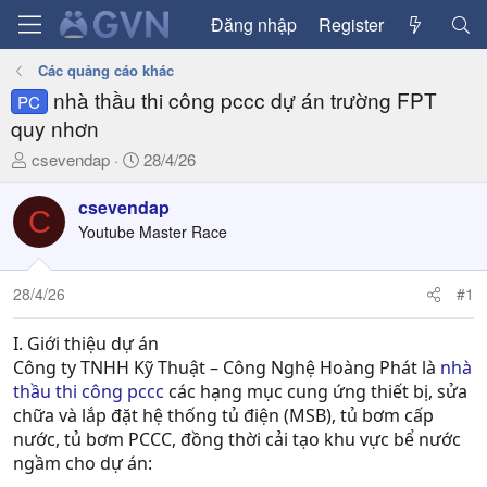
Đăng nhập
Register
Các quảng cáo khác
nhà thầu thi công pccc dự án trường FPT
PC
quy nhơn
T
N
csevendap
28/4/26
h
g
r
à
csevendap
C
e
y
Youtube Master Race
a
g
d
ử
28/4/26
#1
s
i
t
a
I. Giới thiệu dự án
r
Công ty TNHH Kỹ Thuật – Công Nghệ Hoàng Phát là
nhà
t
thầu thi công pccc
các hạng mục cung ứng thiết bị, sửa
e
chữa và lắp đặt hệ thống tủ điện (MSB), tủ bơm cấp
r
nước, tủ bơm PCCC, đồng thời cải tạo khu vực bể nước
ngầm cho dự án: