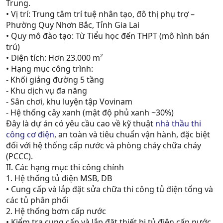
Trung.
• Vị trí: Trung tâm trí tuệ nhân tạo, đô thị phụ trợ –
Phường Quy Nhơn Bắc, Tỉnh Gia Lai
• Quy mô đào tạo: Từ Tiểu học đến THPT (mô hình bán
trú)
• Diện tích: Hơn 23.000 m²
• Hạng mục công trình:
- Khối giảng đường 5 tầng
- Khu dịch vụ đa năng
- Sân chơi, khu luyện tập Vovinam
- Hệ thống cây xanh (mật độ phủ xanh ~30%)
Đây là dự án có yêu cầu cao về kỹ thuật
nhà thầu thi
công cơ điện
, an toàn và tiêu chuẩn vận hành, đặc biệt
đối với hệ thống cấp nước và phòng cháy chữa cháy
(PCCC).
II. Các hạng mục thi công chính
1. Hệ thống tủ điện MSB, DB
• Cung cấp và lắp đặt sửa chữa thi công tủ điện tổng và
các tủ phân phối
2. Hệ thống bơm cấp nước
• Kiểm tra cung cấp và lắp đặt thiết bị tủ điện cấp nước