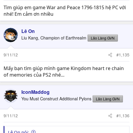
Tìm giúp em game War and Peace 1796-1815 hệ PC với
nhé! Em cảm ơn nhiều
Lê On
Liu Kang, Champion of Earthrealm
Lão Làng GVN
9/11/12
#1,135
Mấy bạn tìm giúp mình game Kingdom heart re chain
of memories của PS2 nhé...
IconMaddog
You Must Construct Additional Pylons
Lão Làng GVN
9/11/12
#1,136
Lê On nói: