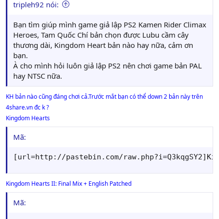
tripleh92 nói:
Bạn tìm giúp mình game giả lập PS2 Kamen Rider Climax
Heroes, Tam Quốc Chí bản chọn được Lubu cầm cây
thương dài, Kingdom Heart bản nào hay nữa, cảm ơn
bạn.
À cho mình hỏi luôn giả lập PS2 nên chơi game bản PAL
hay NTSC nữa.
KH bản nào cũng đáng chơi cả.Trước mắt bạn có thể down 2 bản này trên
4share.vn đc k ?
Kingdom Hearts
Mã:
[url=http://pastebin.com/raw.php?i=Q3kqgSY2]Ki
Kingdom Hearts II: Final Mix + English Patched
Mã: