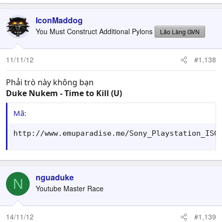
IconMaddog
You Must Construct Additional Pylons
Lão Làng GVN
11/11/12
#1,138
Phải trò này không bạn
Duke Nukem - Time to Kill (U)
Mã:
http://www.emuparadise.me/Sony_Playstation_ISO
nguaduke
N
Youtube Master Race
14/11/12
#1,139