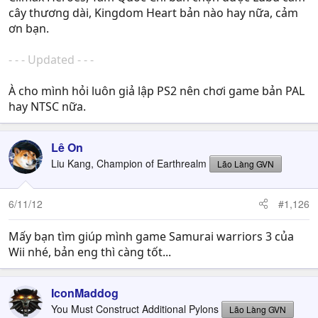
cây thương dài, Kingdom Heart bản nào hay nữa, cảm
ơn bạn.
- - - Updated - - -
À cho mình hỏi luôn giả lập PS2 nên chơi game bản PAL
hay NTSC nữa.
Lê On
Liu Kang, Champion of Earthrealm
Lão Làng GVN
6/11/12
#1,126
Mấy bạn tìm giúp mình game Samurai warriors 3 của
Wii nhé, bản eng thì càng tốt...
IconMaddog
You Must Construct Additional Pylons
Lão Làng GVN