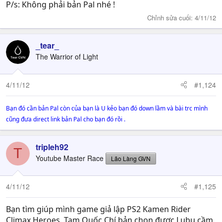
P/s: Không phải bản Pal nhé !
Chỉnh sửa cuối:
4/11/12
_tear_
The Warrior of Light
4/11/12
#1,124
Bạn đó cần bản Pal còn của bạn là U kẻo bạn đó down lầm và bài trc mình
cũng đưa direct link bản Pal cho bạn đó rồi .
tripleh92
T
Youtube Master Race
Lão Làng GVN
4/11/12
#1,125
Bạn tìm giúp mình game giả lập PS2 Kamen Rider
Climax Heroes, Tam Quốc Chí bản chọn được Lubu cầm