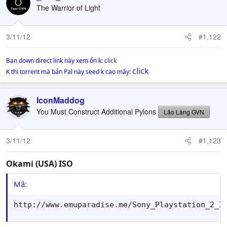
The Warrior of Light
3/11/12
#1,122
Bạn down direct link này xem ổn k:
click
click
K thì torrent mà bản Pal này seed k cao mấy:
IconMaddog
You Must Construct Additional Pylons
Lão Làng GVN
3/11/12
#1,123
Okami (USA) ISO
Mã:
http://www.emuparadise.me/Sony_Playstation_2_I