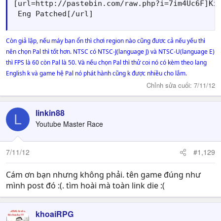
[url=http://pastebin.com/raw.php?i=7im4Uc6F]Kin
 Eng Patched[/url]
Còn giả lập, nếu máy bạn ổn thì chơi region nào cũng đươc cả nếu yếu thì
nên chọn Pal thì tốt hơn. NTSC có NTSC-J(language J) và NTSC-U(language E)
thì FPS là 60 còn Pal là 50. Và nếu chọn Pal thì thử coi nó có kèm theo lang
English k và game hệ Pal nó phát hành cũng k được nhiều cho lắm.
Chỉnh sửa cuối:
7/11/12
linkin88
L
Youtube Master Race
7/11/12
#1,129
Cám ơn bạn nhưng không phải. tên game đúng như
mình post đó :(. tìm hoài mà toàn link die :(
khoaiRPG