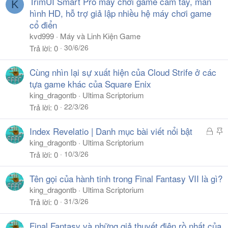
TrimUI Smart Pro máy chơi game cầm tay, màn
K
hình HD, hỗ trợ giả lập nhiều hệ máy chơi game
cổ điển
kvd999
Máy và Linh Kiện Game
30/6/26
Trả lời
0
Cùng nhìn lại sự xuất hiện của Cloud Strife ở các
tựa game khác của Square Enix
king_dragontb
Ultima Scriptorium
22/3/26
Trả lời
0
Đ
S
Index Revelatio | Danh mục bài viết nổi bật
ã
t
king_dragontb
Ultima Scriptorium
k
i
10/3/26
Trả lời
0
h
c
ó
k
Tên gọi của hành tinh trong Final Fantasy VII là gì?
a
y
king_dragontb
Ultima Scriptorium
31/3/26
Trả lời
0
Final Fantasy và những giả thuyết điên rồ nhất của