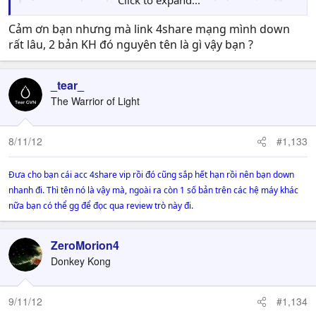
Click to expand...
Cảm ơn bạn nhưng mà link 4share mạng mình down
Kingdom Hearts II: Final Mix + English Patched
rất lâu, 2 bản KH đó nguyên tên là gì vậy bạn ?
Mã:
_tear_
[url=http://pastebin.com/raw.php?i=7im4Uc6F]K
The Warrior of Light
 Eng Patched[/url]
8/11/12
#1,133
Còn giả lập, nếu máy bạn ổn thì chơi region nào cũng đươc cả nếu yếu
thì nên chọn Pal thì tốt hơn. NTSC có NTSC-J(language J) và NTSC-
U(language E) thì FPS là 60 còn Pal là 50. Và nếu chọn Pal thì thử coi nó
Đưa cho bạn cái acc 4share vip rồi đó cũng sắp hết hạn rồi nên bạn down
có kèm theo lang English k và game hệ Pal nó phát hành cũng k được
nhanh đi. Thì tên nó là vậy mà, ngoài ra còn 1 số bản trên các hệ máy khác
nhiều cho lắm.
nữa bạn có thể gg để đọc qua review trò này đi.
ZeroMorion4
Donkey Kong
9/11/12
#1,134