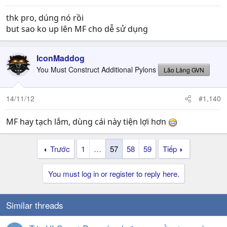
thk pro, dúng nó rồi
but sao ko up lên MF cho dễ sử dụng
IconMaddog
You Must Construct Additional Pylons
Lão Làng GVN
14/11/12
#1,140
MF hay tạch lắm, dùng cái này tiện lợi hơn
Trước
1
…
57
58
59
Tiếp
You must log in or register to reply here.
Similar threads