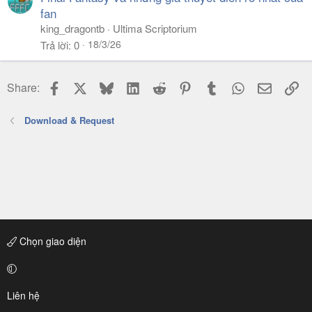
fan
king_dragontb
Ultima Scriptorium
18/3/26
Trả lời
0
Facebook
X
Bluesky
LinkedIn
Reddit
Pinterest
Tumblr
WhatsApp
Email
Li
Share:
Download & Request
Chọn giao diện
Liên hệ