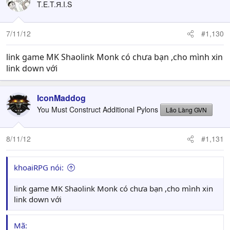
T.E.T.Я.I.S
7/11/12
#1,130
link game MK Shaolink Monk có chưa bạn ,cho mình xin
link down với
IconMaddog
You Must Construct Additional Pylons
Lão Làng GVN
8/11/12
#1,131
khoaiRPG nói:
link game MK Shaolink Monk có chưa bạn ,cho mình xin
link down với
Mã: