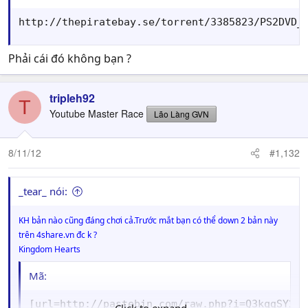
http://thepiratebay.se/torrent/3385823/PS2DVD_
Phải cái đó không bạn ?
tripleh92
T
Youtube Master Race
Lão Làng GVN
8/11/12
#1,132
_tear_ nói:
KH bản nào cũng đáng chơi cả.Trước mắt bạn có thể down 2 bản này
trên 4share.vn đc k ?
Kingdom Hearts
Mã:
[url=http://pastebin.com/raw.php?i=Q3kqgSY2]K