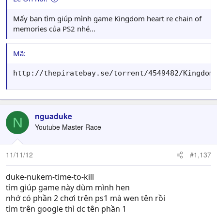
Mấy bạn tìm giúp mình game Kingdom heart re chain of
memories của PS2 nhé...
Mã:
http://thepiratebay.se/torrent/4549482/Kingdom
nguaduke
N
Youtube Master Race
11/11/12
#1,137
duke-nukem-time-to-kill
tìm giúp game này dùm mình hen
nhớ có phần 2 chơi trên ps1 mà wen tên rồi
tìm trên google thì dc tên phần 1