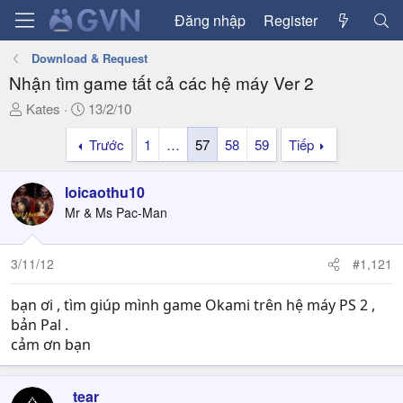
Đăng nhập
Register
Download & Request
Nhận tìm game tất cả các hệ máy Ver 2
T
N
Kates
13/2/10
h
g
Trước
1
…
57
58
59
Tiếp
r
à
e
y
a
g
loicaothu10
d
ử
Mr & Ms Pac-Man
s
i
t
a
3/11/12
#1,121
r
t
bạn ơi , tìm giúp mình game Okami trên hệ máy PS 2 ,
e
bản Pal .
r
cảm ơn bạn
_tear_