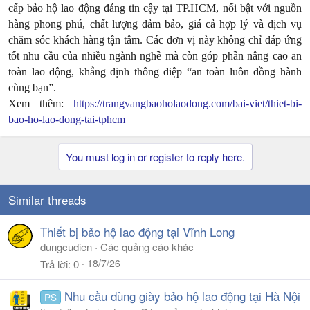
cấp bảo hộ lao động đáng tin cậy tại TP.HCM, nổi bật với nguồn
hàng phong phú, chất lượng đảm bảo, giá cả hợp lý và dịch vụ
chăm sóc khách hàng tận tâm. Các đơn vị này không chỉ đáp ứng
tốt nhu cầu của nhiều ngành nghề mà còn góp phần nâng cao an
toàn lao động, khẳng định thông điệp “an toàn luôn đồng hành
cùng bạn”.
Xem thêm:
https://trangvangbaoholaodong.com/bai-viet/thiet-bi-
bao-ho-lao-dong-tai-tphcm
You must log in or register to reply here.
Similar threads
Thiết bị bảo hộ lao động tại Vĩnh Long
dungcudien
Các quảng cáo khác
18/7/26
Trả lời
0
Nhu cầu dùng giày bảo hộ lao động tại Hà Nội
PS