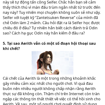
này sẽ tự động tấn công Seifer. Chắc hẳn bạn sẽ cảm
thấy thích thú vì màn đấu trùm ngắn nhất từ trước đến
nay này? Tuy nhiên mọi chuyện không suôn sẻ như vậy.
Seifer với tuyệt kỹ “Zantetsuken Reverse” của mình đã
chẻ Odin làm 2 mảnh. Câu hỏi đặt ra là Seifer học được
chiêu đó ở đâu? Tự nhiên hắn biết cách đánh trả Odin
sao? Cách hạ gục Odin này hắn kiếm ở đâu ra?
5. Tại sao Aerith vẫn có một số đoạn hội thoại sau
khi chết?
Cái chết của Aerith là một trong những khoảnh khắc
gây nhiều cảm xúc nhất cho người chơi. Vì quá đau
buồn nên nhiều người không chấp nhận rằng Aerith
thực sự đã không còn. Thậm chí trên Internet còn tràn
ngập các thông tin thất thiệt về việc có thể hồi sinh cho
Aerith. Về sau, một số người chơi quyết định sử dụng