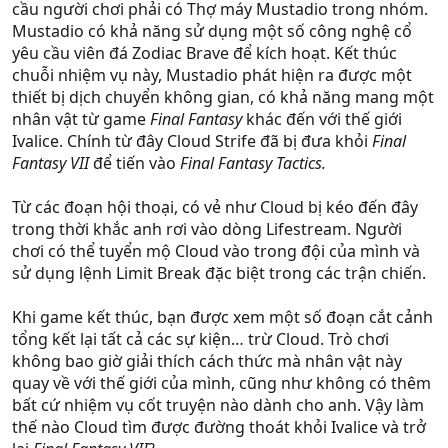
cầu người chơi phải có Thợ máy Mustadio trong nhóm.
Mustadio có khả năng sử dụng một số công nghệ cổ
yêu cầu viên đá Zodiac Brave để kích hoạt. Kết thúc
chuỗi nhiệm vụ này, Mustadio phát hiện ra được một
thiết bị dịch chuyển không gian, có khả năng mang một
nhân vật từ game
Final Fantasy
khác đến với thế giới
Ivalice. Chính từ đây Cloud Strife đã bị đưa khỏi
Final
Fantasy VII
để tiến vào
Final Fantasy Tactics.
Từ các đoạn hội thoại, có vẻ như Cloud bị kéo đến đây
trong thời khắc anh rơi vào dòng Lifestream. Người
chơi có thể tuyển mộ Cloud vào trong đội của mình và
sử dụng lệnh Limit Break đặc biệt trong các trận chiến.
Khi game kết thúc, bạn được xem một số đoạn cắt cảnh
tổng kết lại tất cả các sự kiện… trừ Cloud. Trò chơi
không bao giờ giải thích cách thức mà nhân vật này
quay về với thế giới của mình, cũng như không có thêm
bất cứ nhiệm vụ cốt truyện nào dành cho anh. Vậy làm
thế nào Cloud tìm được đường thoát khỏi Ivalice và trở