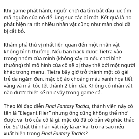
Khi game phát hành, người chơi đã tìm bắt đầu lục tìm
mã nguồn của nó để lùng sục các bí mật. Kết quả là họ
phát hiện ra rất nhiều nhân vật cũng như màn chơi đã
bị cắt bỏ.
Khám phá thú vị nhất liên quan đến một nhân vật
không bình thường. Nếu bạn hack được Tietra vào
trong nhóm của mình (không xảy ra nếu chơi bình
thường) thì mô hình của cô sẽ bị thay thế bởi một người
khác trong menu. Tietra bây giờ trở thành một cô gái
trẻ da ngăm đen, mặc bộ áo choàng màu xanh họa tiết
vàng và mái tóc tết thành 2 bím dài. Không có nhân vât
nào được thiết kế như vậy trong game cả.
Theo lời đạo diễn
Final Fantasy Tactics,
thành viên này có
tên là “Elegant Flier” nhưng ông cũng không thể nhớ
được vai trò của cô là gì, mặc dù đã có bản vẽ phác thảo
rồi. Sự thật thì nhân vật này là ai? Vai trò ra sao nếu
xuất hiện trong
Final Fantasy Tactics?