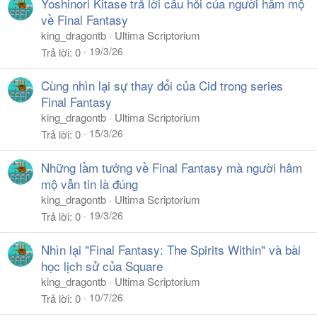
Yoshinori Kitase trả lời câu hỏi của người hâm mộ
:
về Final Fantasy
king_dragontb
Ultima Scriptorium
19/3/26
Trả lời
0
Cùng nhìn lại sự thay đổi của Cid trong series
Final Fantasy
king_dragontb
Ultima Scriptorium
15/3/26
Trả lời
0
Những lầm tưởng về Final Fantasy mà người hâm
mộ vẫn tin là đúng
king_dragontb
Ultima Scriptorium
19/3/26
Trả lời
0
Nhìn lại "Final Fantasy: The Spirits Within" và bài
học lịch sử của Square
king_dragontb
Ultima Scriptorium
10/7/26
Trả lời
0