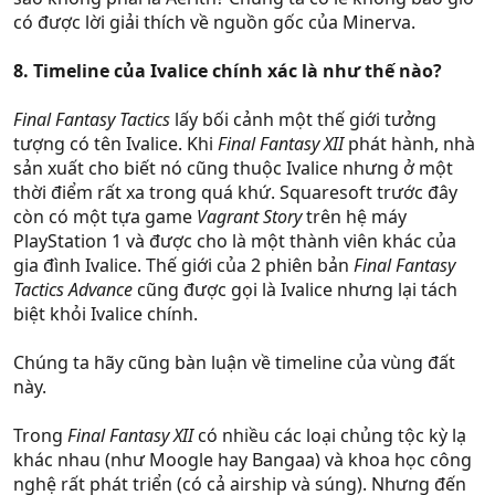
có được lời giải thích về nguồn gốc của Minerva.
8. Timeline của Ivalice chính xác là như thế nào?
Final Fantasy Tactics
lấy bối cảnh một thế giới tưởng
tượng có tên Ivalice. Khi
Final Fantasy XII
phát hành, nhà
sản xuất cho biết nó cũng thuộc Ivalice nhưng ở một
thời điểm rất xa trong quá khứ. Squaresoft trước đây
còn có một tựa game
Vagrant Story
trên hệ máy
PlayStation 1 và được cho là một thành viên khác của
gia đình Ivalice. Thế giới của 2 phiên bản
Final Fantasy
Tactics Advance
cũng được gọi là Ivalice nhưng lại tách
biệt khỏi Ivalice chính.
Chúng ta hãy cũng bàn luận về timeline của vùng đất
này.
Trong
Final Fantasy XII
có nhiều các loại chủng tộc kỳ lạ
khác nhau (như Moogle hay Bangaa) và khoa học công
nghệ rất phát triển (có cả airship và súng). Nhưng đến