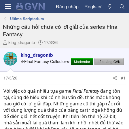
Đăng nhập
Register
Ultima Scriptorium
Những câu hỏi chưa có lời giải của series Final
Fantasy
T
N
king_dragontb
17/3/26
h
g
r
à
king_dragontb
e
y
✯Final Fantasy Collector✯
Moderator
Lão Làng GVN
a
g
d
ử
17/3/26
#1
s
i
t
a
Với việc có quá nhiều tựa game
Final Fantasy
đang tồn
r
tại, cũng dễ hiểu khi có nhiều vấn đề, thắc mắc không
t
bao giờ có lời giải đáp. Những game cũ thì gặp rắc rối
e
với dung lượng quá thấp của băng cartridge không đủ
r
để diễn giải hết cốt truyện. Khi tiến lên thế hệ 32-bit,
nhà sản xuất lại quá tham lam khi nhồi nhét đủ thứ vào