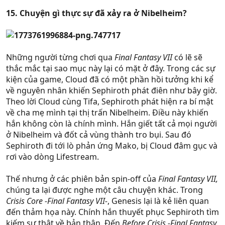
15. Chuyện gì thực sự đã xảy ra ở Nibelheim?
Những người từng chơi qua
Final Fantasy VII
có lẽ sẽ
thắc mắc tại sao mục này lại có mặt ở đây. Trong các sự
kiện của game, Cloud đã có một phần hồi tưởng khi kể
về nguyên nhân khiến Sephiroth phát điên như bây giờ.
Theo lời Cloud cùng Tifa, Sephiroth phát hiện ra bí mật
về cha mẹ mình tại thị trấn Nibelheim. Điều này khiến
hắn không còn là chính mình. Hắn giết tất cả mọi người
ở Nibelheim và đốt cả vùng thành tro bụi. Sau đó
Sephiroth đi tới lò phản ứng Mako, bị Cloud đâm gục và
rơi vào dòng Lifestream.
Thế nhưng ở các phiên bản spin-off của
Final Fantasy VII,
chúng ta lại được nghe một câu chuyện khác. Trong
Crisis Core -Final Fantasy VII-
, Genesis lại là kẻ liên quan
đến thảm họa này. Chính hắn thuyết phục Sephiroth tìm
kiếm sự thật về bản thân. Đến
Before Crisis -Final Fantasy