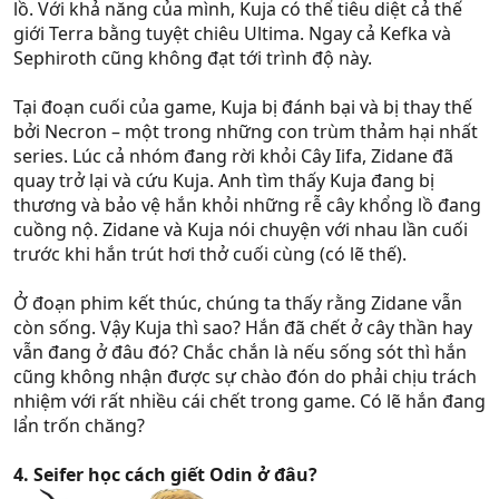
lồ. Với khả năng của mình, Kuja có thể tiêu diệt cả thế
giới Terra bằng tuyệt chiêu Ultima. Ngay cả Kefka và
Sephiroth cũng không đạt tới trình độ này.
Tại đoạn cuối của game, Kuja bị đánh bại và bị thay thế
bởi Necron – một trong những con trùm thảm hại nhất
series. Lúc cả nhóm đang rời khỏi Cây Iifa, Zidane đã
quay trở lại và cứu Kuja. Anh tìm thấy Kuja đang bị
thương và bảo vệ hắn khỏi những rễ cây khổng lồ đang
cuồng nộ. Zidane và Kuja nói chuyện với nhau lần cuối
trước khi hắn trút hơi thở cuối cùng (có lẽ thế).
Ở đoạn phim kết thúc, chúng ta thấy rằng Zidane vẫn
còn sống. Vậy Kuja thì sao? Hắn đã chết ở cây thần hay
vẫn đang ở đâu đó? Chắc chắn là nếu sống sót thì hắn
cũng không nhận được sự chào đón do phải chịu trách
nhiệm với rất nhiều cái chết trong game. Có lẽ hắn đang
lẩn trốn chăng?
4. Seifer học cách giết Odin ở đâu?