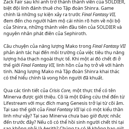
Zack Fair sau khi anh trở thành thành viên của SOLDIER,
biệt đội lính đánh thuê cho Tập đoàn Shinra. Game
chính là những sự kiện xảy ra trước
Final Fantasy VII,
đem đến cho người hâm mộ cái nhìn rõ hơn về nội bộ
của Shinra, những thành viên đầu tiên của SOLDIER và
nguyên nhân phát điên của Sephiroth.
Câu chuyện của năng lượng Mako trong
Final Fantasy VII
phản ánh tác hại đến môi trường của việc tiêu thụ năng
lượng hóa thạch ngoài thực tế. Khi một ai đó chết đi ở
thế giới
Final Fantasy VII,
linh hồn của họ trở về với hành
tinh. Năng lượng Mako mà Tập đoàn Shinra khai thác
có thể hiểu chính là vong hồn người đã khuất.
Qua các tình tiết của
Crisis Core,
một thực thể có tên
Minerva được giới thiệu. Cô là một Đấng cứu thế đến từ
Lifestream với mục đích mang Genesis trở lại từ cõi âm.
Tại sao thế giới của
Final Fantasy VII
lại có một kiểu thần
linh như vậy? Tại sao Minerva chưa bao giờ được nhắc
đến trước đây? Nếu cô có thể hồi sinh người chết thì tại
sao không phải là Aerith? Chúng ta có lẽ không bao giờ