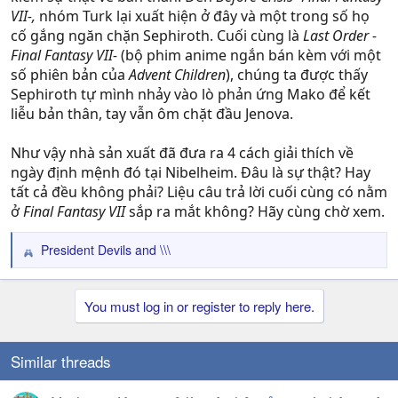
VII-,
nhóm Turk lại xuất hiện ở đây và một trong số họ
cố gắng ngăn chặn Sephiroth. Cuối cùng là
Last Order -
Final Fantasy VII-
(bộ phim anime ngắn bán kèm với một
số phiên bản của
Advent Children
), chúng ta được thấy
Sephiroth tự mình nhảy vào lò phản ứng Mako để kết
liễu bản thân, tay vẫn ôm chặt đầu Jenova.
Như vậy nhà sản xuất đã đưa ra 4 cách giải thích về
ngày định mệnh đó tại Nibelheim. Đâu là sự thật? Hay
tất cả đều không phải? Liệu câu trả lời cuối cùng có nằm
ở
Final Fantasy VII
sắp ra mắt không? Hãy cùng chờ xem.
President Devils
and
\\\
R
e
a
You must log in or register to reply here.
c
t
i
o
Similar threads
n
s