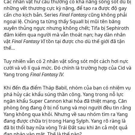
Các nhân vật hư cấu thường có khả năng sống sót dù bị
những vết thương cực kỳ nặng, để tạo ra được độ gay
cấn cho kịch bản. Series
Final Fantasy
cũng không phải
ngoại lệ. Chúng ta từng thấy Squall bị mũi tên băng
xuyên thủng ngực nhưng không chết; Tifa bị Sephiroth
đâm kiếm qua người mà vẫn thoát nạn; hay dàn nhân
vật
Final Fantasy VI
tồn tại được cho dù thế giới đã tận
thế…
Tuy nhiên vẫn có 2 nhân vật sống sót một cách hơi nực
cười và vô lí quá mức. Đó chính là trường hợp của Cid và
Yang trong
Final Fantasy IV.
Khi đến địa điểm Tháp Babil, nhóm của bạn có nhiệm vụ
phá hủy các khẩu súng thần công. Yang trong nỗ lực
ngăn khẩu Super Cannon khai hỏa đã thiệt mạng. Căn
phòng ông đang ở bị nổ tung và mọi người đều tin rằng
Yang không qua khỏi. Nhưng về sau nhóm tìm ra Yang
đang được chữa trị trong Hang Sylph. Yang rõ ràng là
đã bị thổi bay nửa vòng Trái Đất sau khi ăn cả một quả
đạn pháo vào mặt. Thế là thế nào?