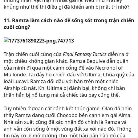
những nhân vật mạnh nhất game. Nếu như Fratley
khủng như thế thì điều gì đã khiến anh bị mất trí nhớ?
11. Ramza làm cách nào để sống sót trong trận chiến
cuối cùng?
Trận chiến cuối cùng của
Final Fantasy Tactics
diễn ra ở
một chiều không gian khác. Ramza Beoulve dẫn quân
của mình đi qua một cánh cổng để vào Necrohol of
Mullonde. Tại đây họ chiến đấu với Ultima, Chúa quỷ của
loài Lucavi. Ramza đối đầu với hắn trên một chiếc
Airship cũ nát. Khi Ultima bị đánh bại, không chỉ bản
thân hắn bị nổ tung mà cả chiếc tàu bay cũng thế.
Tuy nhiên ở đoạn cắt cảnh kết thúc game, Olan đã nhìn
thấy Ramza đang cưỡi Chocobo bên cạnh em gái Alma.
Nhà sản xuất cũng đã xác nhận đó chính là Ramza và
anh vẫn còn sống ở một vùng đất xa xôi nào đó. Thông
tin này có lẽ mở đường cho một hậu bản nào đó của