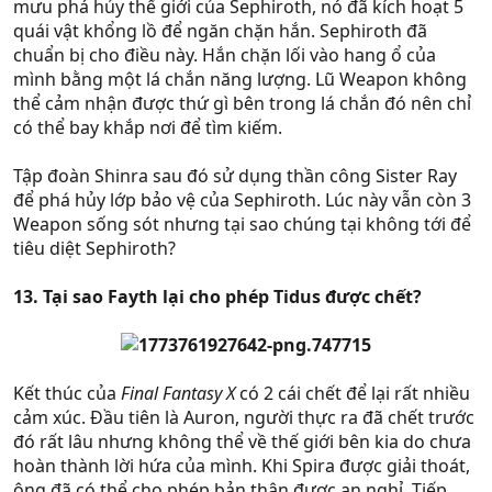
mưu phá hủy thế giới của Sephiroth, nó đã kích hoạt 5
quái vật khổng lồ để ngăn chặn hắn. Sephiroth đã
chuẩn bị cho điều này. Hắn chặn lối vào hang ổ của
mình bằng một lá chắn năng lượng. Lũ Weapon không
thể cảm nhận được thứ gì bên trong lá chắn đó nên chỉ
có thể bay khắp nơi để tìm kiếm.
Tập đoàn Shinra sau đó sử dụng thần công Sister Ray
để phá hủy lớp bảo vệ của Sephiroth. Lúc này vẫn còn 3
Weapon sống sót nhưng tại sao chúng tại không tới để
tiêu diệt Sephiroth?
13. Tại sao Fayth lại cho phép Tidus được chết?
Kết thúc của
Final Fantasy X
có 2 cái chết để lại rất nhiều
cảm xúc. Đầu tiên là Auron, người thực ra đã chết trước
đó rất lâu nhưng không thể về thế giới bên kia do chưa
hoàn thành lời hứa của mình. Khi Spira được giải thoát,
ông đã có thể cho phép bản thân được an nghỉ. Tiếp