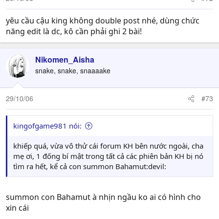
yêu cầu cậu king không double post nhé, dùng chức
năng edit là dc, kô cần phải ghi 2 bài!
Nikomen_Aisha
snake, snake, snaaaake
29/10/06
#73
kingofgame981 nói:
khiếp quá, vừa vô thử cái forum KH bên nước ngoài, cha
mẹ ơi, 1 đống bí mật trong tất cả các phiên bản KH bị nó
tìm ra hết, kể cả con summon Bahamut:devil:
summon con Bahamut à nhịn ngầu ko ai có hình cho
xin cái