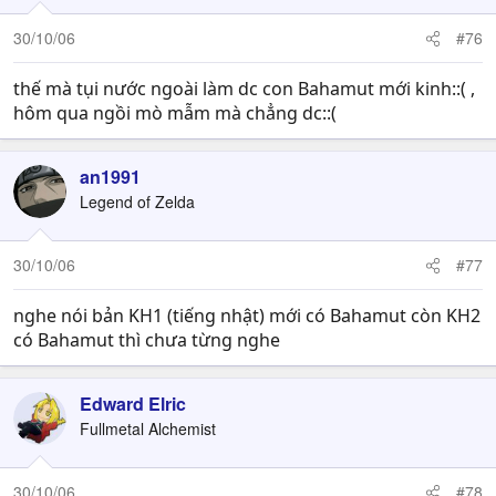
30/10/06
#76
thế mà tụi nước ngoài làm dc con Bahamut mới kinh::( ,
hôm qua ngồi mò mẫm mà chẳng dc::(
an1991
Legend of Zelda
30/10/06
#77
nghe nói bản KH1 (tiếng nhật) mới có Bahamut còn KH2
có Bahamut thì chưa từng nghe
Edward Elric
Fullmetal Alchemist
30/10/06
#78