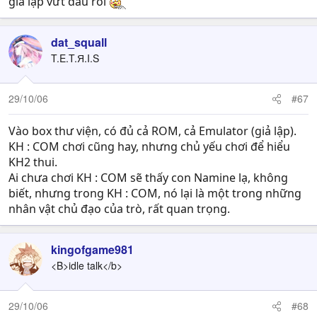
giả lập vứt đâu rồi
dat_squall
T.E.T.Я.I.S
29/10/06
#67
Vào box thư viện, có đủ cả ROM, cả Emulator (giả lập).
KH : COM chơi cũng hay, nhưng chủ yếu chơi để hiểu
KH2 thui.
Ai chưa chơi KH : COM sẽ thấy con Namine lạ, không
biết, nhưng trong KH : COM, nó lại là một trong những
nhân vật chủ đạo của trò, rất quan trọng.
kingofgame981
<B>idle talk</b>
29/10/06
#68