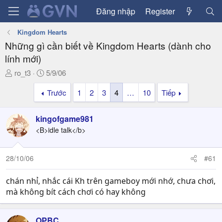
Đăng nhập
Register
Kingdom Hearts
Những gì cần biết về Kingdom Hearts (dành cho
lính mới)
T
N
ro_t3
5/9/06
h
g
Trước
1
2
3
4
…
10
Tiếp
r
à
e
y
a
g
kingofgame981
d
ử
<B>idle talk</b>
s
i
t
a
28/10/06
#61
r
t
chán nhỉ, nhắc cái Kh trên gameboy mới nhớ, chưa chơi,
e
mà không bít cách chơi có hay không
r
OPBC