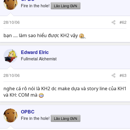
Fire in the hole!
Lão Làng GVN
28/10/06
#62
bạn .... làm sao hiểu được KH2 vậy
Edward Elric
Fullmetal Alchemist
28/10/06
#63
nghe cá rô nói là KH2 dc make dựa và story line của KH1
và KH: COM mà
OPBC
Fire in the hole!
Lão Làng GVN