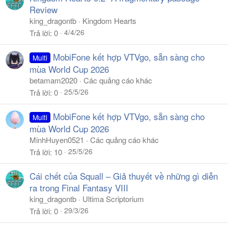
Review
king_dragontb
Kingdom Hearts
4/4/26
Trả lời
0
MobiFone kết hợp VTVgo, sẵn sàng cho
Multi
mùa World Cup 2026
betamam2020
Các quảng cáo khác
25/5/26
Trả lời
0
MobiFone kết hợp VTVgo, sẵn sàng cho
Multi
mùa World Cup 2026
MinhHuyen0521
Các quảng cáo khác
25/5/26
Trả lời
10
Cái chết của Squall – Giả thuyết về những gì diễn
ra trong Final Fantasy VIII
king_dragontb
Ultima Scriptorium
29/3/26
Trả lời
0