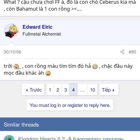
What ? cậu chưa chơi FF à, đó là con chó Ceberus kia mà
, còn Bahamut là 1 con rồng ><....
Edward Elric
Fullmetal Alchemist
30/10/06
#80
trời
, con rồng màu tím tím đó hả
, chặc đầu này
mọc đầu khác àh
Trước
1
2
3
4
…
10
Tiếp
You must log in or register to reply here.
Similar threads
Kingdom Hearts 0.2 -A fragmentary passage-