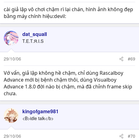
cài giả lập vô chơi chậm rì lại chán, hình ảnh không đẹp
bằng máy chính hiệu:devil:
dat_squall
T.E.T.Я.I.S
29/10/06
#69
Vớ vẩn, giả lập không hề chậm, chỉ dùng Rascalboy
Advance mới bị bệnh chậm thôi, dùng Visualboy
Advance 1.8.0 đời nào bị chậm, mà đã chỉnh frame skip
chưa.
kingofgame981
<B>idle talk</b>
29/10/06
#70