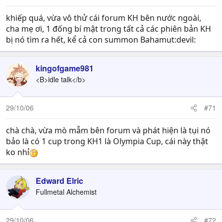
khiếp quá, vừa vô thử cái forum KH bên nước ngoài,
cha mẹ ơi, 1 đống bí mật trong tất cả các phiên bản KH
bị nó tìm ra hết, kể cả con summon Bahamut:devil:
kingofgame981
<B>idle talk</b>
29/10/06
#71
chà chà, vừa mò mẫm bên forum và phát hiện là tụi nó
bảo là có 1 cup trong KH1 là Olympia Cup, cái này thật
ko nhỉ
Edward Elric
Fullmetal Alchemist
29/10/06
#72