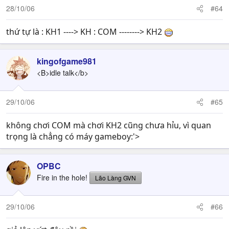
28/10/06
#64
thứ tự là : KH1 ----> KH : COM --------> KH2
kingofgame981
<B>idle talk</b>
29/10/06
#65
không chơi COM mà chơi KH2 cũng chưa hỉu, vì quan
trọng là chẳng có máy gameboy:'>
OPBC
Fire in the hole!
Lão Làng GVN
29/10/06
#66