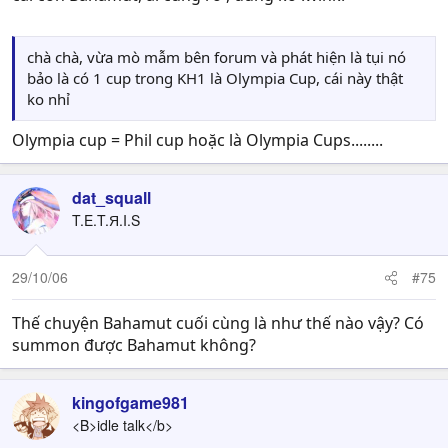
chà chà, vừa mò mẫm bên forum và phát hiện là tụi nó
bảo là có 1 cup trong KH1 là Olympia Cup, cái này thật
ko nhỉ
Olympia cup = Phil cup hoặc là Olympia Cups........
dat_squall
T.E.T.Я.I.S
29/10/06
#75
Thế chuyện Bahamut cuối cùng là như thế nào vậy? Có
summon được Bahamut không?
kingofgame981
<B>idle talk</b>