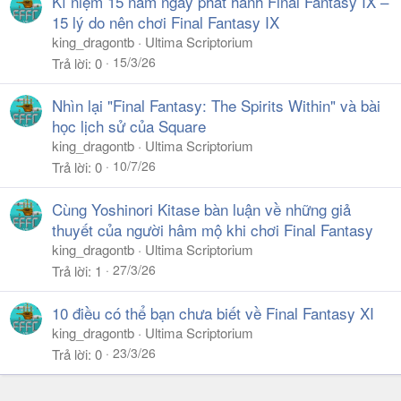
Kỉ niệm 15 năm ngày phát hành Final Fantasy IX –
15 lý do nên chơi Final Fantasy IX
king_dragontb
Ultima Scriptorium
15/3/26
Trả lời
0
Nhìn lại "Final Fantasy: The Spirits Within" và bài
học lịch sử của Square
king_dragontb
Ultima Scriptorium
10/7/26
Trả lời
0
Cùng Yoshinori Kitase bàn luận về những giả
thuyết của người hâm mộ khi chơi Final Fantasy
king_dragontb
Ultima Scriptorium
27/3/26
Trả lời
1
10 điều có thể bạn chưa biết về Final Fantasy XI
king_dragontb
Ultima Scriptorium
23/3/26
Trả lời
0