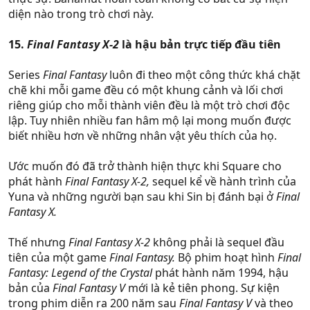
diện nào trong trò chơi này.
15.
Final Fantasy X-2
là hậu bản trực tiếp đầu tiên
Series
Final Fantasy
luôn đi theo một công thức khá chặt
chẽ khi mỗi game đều có một khung cảnh và lối chơi
riêng giúp cho mỗi thành viên đều là một trò chơi độc
lập. Tuy nhiên nhiều fan hâm mộ lại mong muốn được
biết nhiều hơn về những nhân vật yêu thích của họ.
Ước muốn đó đã trở thành hiện thực khi Square cho
phát hành
Final Fantasy X-2,
sequel kể về hành trình của
Yuna và những người bạn sau khi Sin bị đánh bại ở
Final
Fantasy X.
Thế nhưng
Final Fantasy X-2
không phải là sequel đầu
tiên của một game
Final Fantasy.
Bộ phim hoạt hình
Final
Fantasy: Legend of the Crystal
phát hành năm 1994, hậu
bản của
Final Fantasy V
mới là kẻ tiên phong. Sự kiện
trong phim diễn ra 200 năm sau
Final Fantasy V
và theo