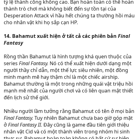
tỷ lệ thành công không cao. Bạn hoàn toàn có thể hoàn
thành trò chơi mà không biết đến sự tồn tại của
Desperation Attack vì hầu hết chúng ta thường hồi máu
cho nhân vật khi họ sắp cạn HP.
14. Bahamut xuất hiện ở tất cả các phiên bản
Final
Fantasy
Rồng thần Bahamut là hình tượng khá quen thuộc của
series
Final Fantasy.
Nó có thể xuất hiện dưới dạng một
người thầy chỉ dẫn, một thế lực siêu nhiên, một đồng
minh mạnh mẽ hay thậm chí là một chiếc airship.
Bahamut thường là một trong những quái vật triệu hồi
mạnh mẽ nhất của người chơi và có liên quan mật thiết
đến lịch sử thế giới.
Nhiều người lầm tưởng rằng Bahamut có tên ở mọi bản
Final Fantasy.
Tuy nhiên Bahamut chưa bao giờ góp mặt
ở
Final Fantasy II.
Đây cũng là game đầu tiên giới thiệu
nhân vật Cid và có một thành viên trong nhóm hi sinh
thực sự. Bahamut hoàn toàn không có bất cứ sự hiện