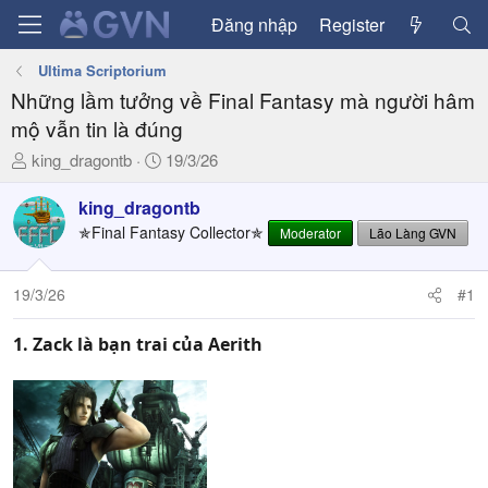
Đăng nhập
Register
Ultima Scriptorium
Những lầm tưởng về Final Fantasy mà người hâm
mộ vẫn tin là đúng
T
N
king_dragontb
19/3/26
h
g
r
à
king_dragontb
e
y
✯Final Fantasy Collector✯
Moderator
Lão Làng GVN
a
g
d
ử
19/3/26
#1
s
i
t
a
1. Zack là bạn trai của Aerith
r
t
e
r