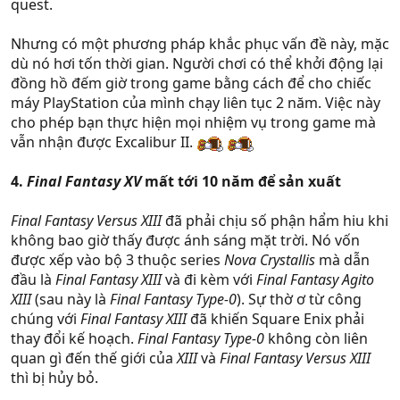
quest.
Nhưng có một phương pháp khắc phục vấn đề này, mặc
dù nó hơi tốn thời gian. Người chơi có thể khởi động lại
đồng hồ đếm giờ trong game bằng cách để cho chiếc
máy PlayStation của mình chạy liên tục 2 năm. Việc này
cho phép bạn thực hiện mọi nhiệm vụ trong game mà
vẫn nhận được Excalibur II.
4.
Final Fantasy XV
mất tới 10 năm để sản xuất
Final Fantasy Versus XIII
đã phải chịu số phận hẩm hiu khi
không bao giờ thấy được ánh sáng mặt trời. Nó vốn
được xếp vào bộ 3 thuộc series
Nova Crystallis
mà dẫn
đầu là
Final Fantasy XIII
và đi kèm với
Final Fantasy Agito
XIII
(sau này là
Final Fantasy Type-0
). Sự thờ ơ từ công
chúng với
Final Fantasy XIII
đã khiến Square Enix phải
thay đổi kế hoạch.
Final Fantasy Type-0
không còn liên
quan gì đến thế giới của
XIII
và
Final Fantasy Versus XIII
thì bị hủy bỏ.