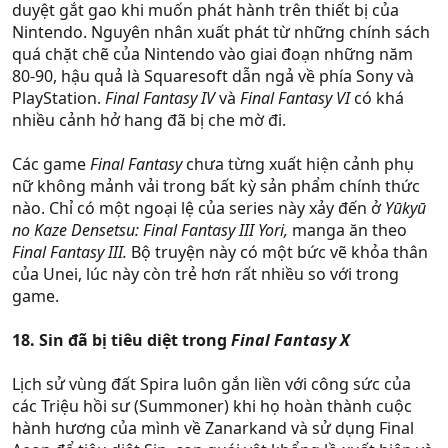
duyệt gắt gao khi muốn phát hành trên thiết bị của
Nintendo. Nguyên nhân xuất phát từ những chính sách
quá chặt chẽ của Nintendo vào giai đoạn những năm
80-90, hậu quả là Squaresoft dẫn ngả về phía Sony và
PlayStation.
Final Fantasy IV
và
Final Fantasy VI
có khá
nhiều cảnh hở hang đã bị che mờ đi.
Các game
Final Fantasy
chưa từng xuất hiện cảnh phụ
nữ không mảnh vải trong bất kỳ sản phẩm chính thức
nào. Chỉ có một ngoại lệ của series này xảy đến ở
Yūkyū
no Kaze Densetsu: Final Fantasy III Yori,
manga ăn theo
Final Fantasy III.
Bộ truyện này có một bức vẽ khỏa thân
của Unei, lúc này còn trẻ hơn rất nhiều so với trong
game.
18. Sin đã bị tiêu diệt trong
Final Fantasy X
Lịch sử vùng đất Spira luôn gắn liền với công sức của
các Triệu hồi sư (Summoner) khi họ hoàn thành cuộc
hành hương của mình về Zanarkand và sử dụng Final