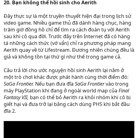
20. Bạn không thể hồi sinh cho Aerith
Đây thực sự là một truyền thuyết hiện đại trong lịch sử
video game. Nhiều game thủ đã dành hàng chục, hàng
trăm giờ đồng hồ chỉ để tìm ra cách đoàn tụ với Aerith
sau khi cô qua đời. Trước đây trên Internet đã có hàng
tá những cách thức (vớ vẩn) chỉ ra phương pháp mang
Aerith quay về từ Lifestream. Đương nhiên chúng đều là
giả và không tồn tại thứ gì như thế trong game cả.
Câu trả lời cho ước nguyện hồi sinh Aerith lại nằm ở
một trò chơi khác được phát hành cùng thời điểm đó:
SaGa Frontier.
Nếu bạn đưa đĩa
SaGa Frontier
vào trong
máy PlayStation khi đang ở ngoài world map của
Final
Fantasy VII,
bạn có thể bỏ Aerith ra khỏi nhóm khi cô bị
giết hại và đưa trở lại bằng cách dùng PHS khi bắt đầu
đĩa 2.