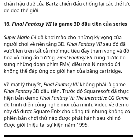
chân hậu duệ của Bartz chiến đấu chống lại các thế lực
đe dọa thế giới.
16.
Final Fantasy VII
là game 3D đầu tiên của series
Super Mario 64
đã khơi mào cho những kỳ vọng của
người chơi về nền tảng 3D.
Final Fantasy VII
sau đó đã
vượt lên trên tất cả nhờ mục tiêu đầy tham vọng và đồ
họa vô cùng ấn tượng.
Final Fantasy VII
cũng được bổ
sung những đoạn phim FMV, điều mà Nintendo 64
không thể đáp ứng do giới hạn của băng cartridge.
Về mặt lý thuyết,
Final Fantasy VII
không phải là game
Final Fantasy
3D đầu tiên. Trước đó Squaresoft đã thực
hiện bản demo
Final Fantasy VI: The Interactive CG Game
để trình diễn công nghệ mới của mình. Video về demo
này đã được Square Enix cho đăng tải nhưng không có
phiên bản chơi thử nào được phát hành sau khi nó
được giới thiệu tại sự kiện năm 1995.