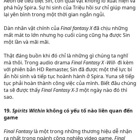
Aeon để tiêu diệt Sin, con quái vật khổng lồ xuất hiện và
phá hủy Spira. Sự hi sinh của Triệu hồi sư chỉ giúp mang
lại yên bình trong một thời gian ngắn ngủi.
Dàn nhân vật chính của
Final fantasy X
đã chịu những
mất mát to lớn nhưng họ cuối cùng cũng hạ được Sin
một lần và mãi mãi.
Thật đáng buồn khi đó chỉ là những gì chúng ta nghĩ
mà thôi. Trong audio drama
Final Fantasy X -Will-
đi kèm
với phiên bản HD Remaster, Sin đã được một thế lực bí
ẩn hồi sinh và tiếp tục hoành hành ở Spira. Yuna sẽ tiếp
tục phải hoàn thành công việc của mình. Biết đâu chúng
ta sẽ được thấy
Final Fantasy X-3
một ngày nào đó thì
sao.
19.
Spirits Within
không có yếu tố nào liên quan đến
game
Final Fantasy
là một trong những thương hiệu dễ nhận
ra nhất trong ngành công nghiệp video game.
Final