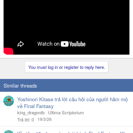
You must log in or register to reply here.
Similar threads
Yoshinori Kitase trả lời câu hỏi của người hâm mộ
về Final Fantasy
king_dragontb
Ultima Scriptorium
19/3/26
Trả lời
0