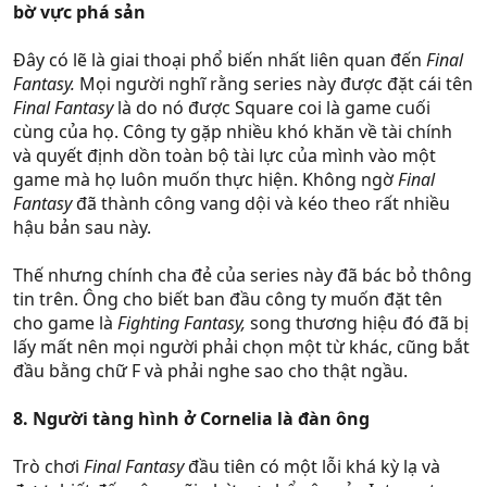
bờ vực phá sản
Đây có lẽ là giai thoại phổ biến nhất liên quan đến
Final
Fantasy.
Mọi người nghĩ rằng series này được đặt cái tên
Final Fantasy
là do nó được Square coi là game cuối
cùng của họ. Công ty gặp nhiều khó khăn về tài chính
và quyết định dồn toàn bộ tài lực của mình vào một
game mà họ luôn muốn thực hiện. Không ngờ
Final
Fantasy
đã thành công vang dội và kéo theo rất nhiều
hậu bản sau này.
Thế nhưng chính cha đẻ của series này đã bác bỏ thông
tin trên. Ông cho biết ban đầu công ty muốn đặt tên
cho game là
Fighting Fantasy,
song thương hiệu đó đã bị
lấy mất nên mọi người phải chọn một từ khác, cũng bắt
đầu bằng chữ F và phải nghe sao cho thật ngầu.
8. Người tàng hình ở Cornelia là đàn ông
Trò chơi
Final Fantasy
đầu tiên có một lỗi khá kỳ lạ và