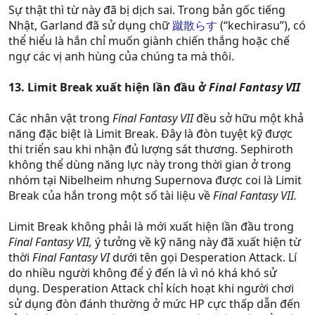
Sự thật thì từ này đã bị dịch sai. Trong bản gốc tiếng
Nhật, Garland đã sử dụng chữ
蹴散らす
(“kechirasu”), có
thể hiểu là hắn chỉ muốn giành chiến thắng hoặc chế
ngự các vị anh hùng của chúng ta mà thôi.
13. Limit Break xuất hiện lần đầu ở
Final Fantasy VII
Các nhân vật trong
Final Fantasy VII
đều sở hữu một khả
năng đặc biệt là Limit Break. Đây là đòn tuyệt kỹ được
thi triển sau khi nhận đủ lượng sát thương. Sephiroth
không thể dùng năng lực này trong thời gian ở trong
nhóm tại Nibelheim nhưng Supernova được coi là Limit
Break của hắn trong một số tài liệu về
Final Fantasy VII.
Limit Break không phải là mới xuất hiện lần đầu trong
Final Fantasy VII,
ý tưởng về kỹ năng này đã xuất hiện từ
thời
Final Fantasy VI
dưới tên gọi Desperation Attack. Lí
do nhiều người không để ý đến là vì nó khá khó sử
dụng. Desperation Attack chỉ kích hoạt khi người chơi
sử dụng đòn đánh thường ở mức HP cực thấp dẫn đến