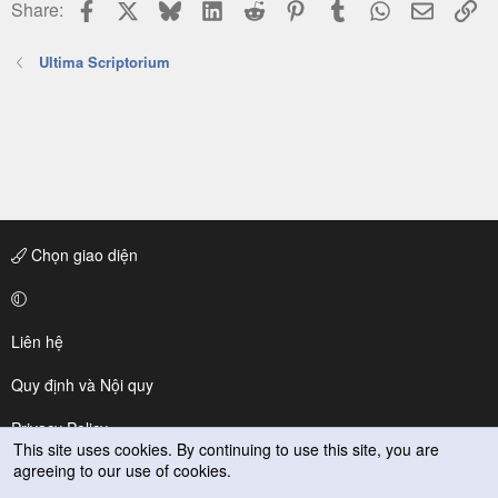
Facebook
X
Bluesky
LinkedIn
Reddit
Pinterest
Tumblr
WhatsApp
Email
Li
Share:
Ultima Scriptorium
Chọn giao diện
Liên hệ
Quy định và Nội quy
Privacy Policy
This site uses cookies. By continuing to use this site, you are
agreeing to our use of cookies.
Trợ giúp