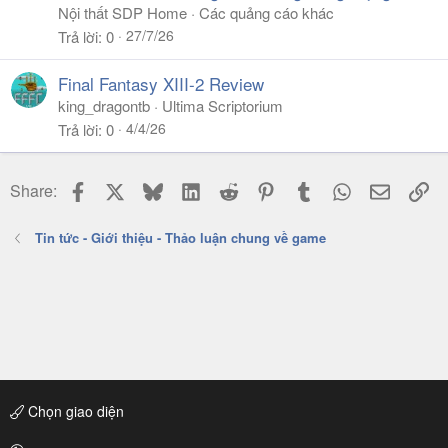
Nội thất SDP Home
Các quảng cáo khác
27/7/26
Trả lời
0
Final Fantasy XIII-2 Review
king_dragontb
Ultima Scriptorium
4/4/26
Trả lời
0
Facebook
X
Bluesky
LinkedIn
Reddit
Pinterest
Tumblr
WhatsApp
Email
Li
Share:
Tin tức - Giới thiệu - Thảo luận chung về game
Chọn giao diện