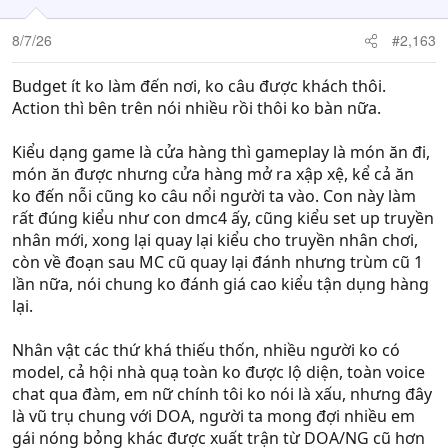
8/7/26
#2,163
Budget ít ko làm đến nơi, ko câu được khách thôi.
Action thì bên trên nói nhiều rồi thôi ko bàn nữa.
Kiểu dạng game là cửa hàng thì gameplay là món ăn đi,
món ăn được nhưng cửa hàng mở ra xập xệ, kể cả ăn
ko đến nỗi cũng ko câu nổi người ta vào. Con này làm
rất đúng kiểu như con dmc4 ấy, cũng kiểu set up truyền
nhân mới, xong lại quay lại kiểu cho truyền nhân chơi,
còn về đoạn sau MC cũ quay lại đánh nhưng trùm cũ 1
lần nữa, nói chung ko đánh giá cao kiểu tận dụng hàng
lại.
Nhân vật các thứ khá thiếu thốn, nhiều người ko có
model, cả hội nhà quạ toàn ko được lộ diện, toàn voice
chat qua đàm, em nữ chính tôi ko nói là xấu, nhưng đây
là vũ trụ chung với DOA, người ta mong đợi nhiều em
gái nóng bỏng khác được xuất trận từ DOA/NG cũ hơn