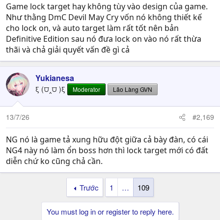
Game lock target hay không tùy vào design của game.
Như thằng DmC Devil May Cry vốn nó không thiết kế
cho lock on, và auto target làm rất tốt nên bản
Definitive Edition sau nó đưa lock on vào nó rất thừa
thãi và chả giải quyết vấn đề gì cả
Yukianesa
ξ (⩌‸⩌ )ξ
Moderator
Lão Làng GVN
13/7/26
#2,169
NG nó là game tả xung hữu đột giữa cả bày đàn, có cái
NG4 này nó làm ổn boss hơn thì lock target mới có đất
diễn chứ ko cũng chả cần.
Trước
1
…
109
You must log in or register to reply here.