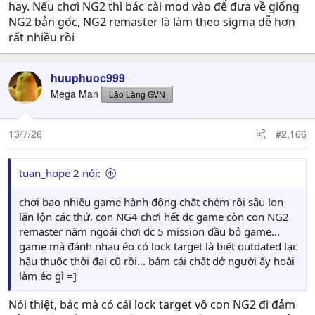
hay. Nếu chơi NG2 thì bác cài mod vào để đưa về giống
NG2 bản gốc, NG2 remaster là làm theo sigma dễ hơn
rất nhiều rồi
huuphuoc999
Mega Man
Lão Làng GVN
13/7/26
#2,166
tuan_hope 2 nói:
chơi bao nhiêu game hành động chặt chém rồi sâu lon
lăn lộn các thứ. con NG4 chơi hết đc game còn con NG2
remaster năm ngoái chơi đc 5 mission đầu bỏ game...
game mà đánh nhau éo có lock target là biết outdated lạc
hậu thuộc thời đại cũ rồi... bám cái chất dở người ấy hoài
làm éo gì =]
Nói thiệt, bác mà có cái lock target vô con NG2 đi đảm