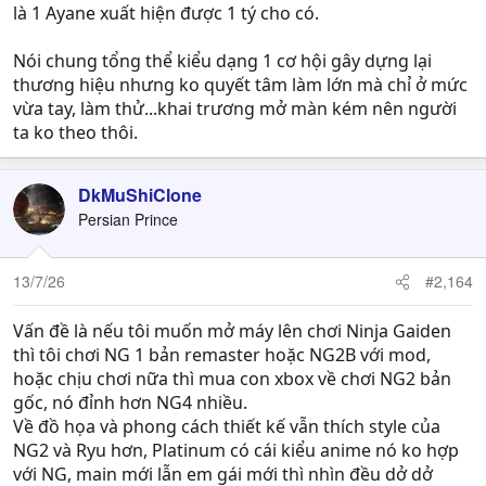
là 1 Ayane xuất hiện được 1 tý cho có.
Nói chung tổng thể kiểu dạng 1 cơ hội gây dựng lại
thương hiệu nhưng ko quyết tâm làm lớn mà chỉ ở mức
vừa tay, làm thử...khai trương mở màn kém nên người
ta ko theo thôi.
DkMuShiClone
Persian Prince
13/7/26
#2,164
Vấn đề là nếu tôi muốn mở máy lên chơi Ninja Gaiden
thì tôi chơi NG 1 bản remaster hoặc NG2B với mod,
hoặc chịu chơi nữa thì mua con xbox về chơi NG2 bản
gốc, nó đỉnh hơn NG4 nhiều.
Về đồ họa và phong cách thiết kế vẫn thích style của
NG2 và Ryu hơn, Platinum có cái kiểu anime nó ko hợp
với NG, main mới lẫn em gái mới thì nhìn đều dở dở