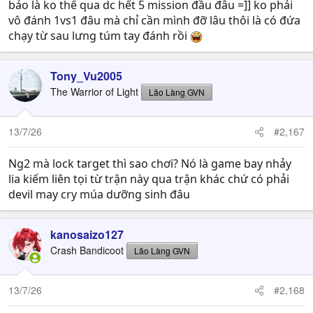
bảo là ko thể qua dc hết 5 mission đầu đâu =]] ko phải
vô đánh 1vs1 đâu mà chỉ cần mình đỡ lâu thôi là có đứa
chạy từ sau lưng túm tay đánh rồi
Tony_Vu2005
The Warrior of Light
Lão Làng GVN
13/7/26
#2,167
Ng2 mà lock target thì sao chơi? Nó là game bay nhảy
lia kiếm liên tọi từ trận này qua trận khác chứ có phải
devil may cry múa dưỡng sinh đâu
kanosaizo127
Crash Bandicoot
Lão Làng GVN
13/7/26
#2,168