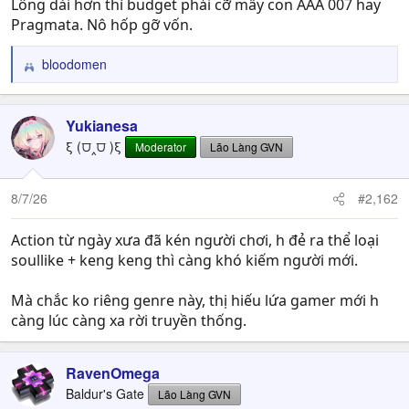
Lông dài hơn thì budget phải cỡ mấy con AAA 007 hay
Pragmata. Nô hốp gỡ vốn.
bloodomen
R
e
a
c
Yukianesa
t
ξ (⩌‸⩌ )ξ
Moderator
Lão Làng GVN
i
o
n
8/7/26
#2,162
s
:
Action từ ngày xưa đã kén người chơi, h đẻ ra thể loại
soullike + keng keng thì càng khó kiếm người mới.
Mà chắc ko riêng genre này, thị hiếu lứa gamer mới h
càng lúc càng xa rời truyền thống.
RavenOmega
Baldur's Gate
Lão Làng GVN