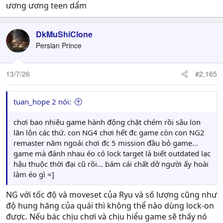
ương ương teen dẩm
DkMuShiClone
Persian Prince
13/7/26
#2,165
tuan_hope 2 nói:
chơi bao nhiêu game hành động chặt chém rồi sâu lon
lăn lộn các thứ. con NG4 chơi hết đc game còn con NG2
remaster năm ngoái chơi đc 5 mission đầu bỏ game...
game mà đánh nhau éo có lock target là biết outdated lạc
hậu thuộc thời đại cũ rồi... bám cái chất dở người ấy hoài
làm éo gì =]
NG với tốc độ và moveset của Ryu và số lượng cũng như
độ hung hăng của quái thì không thể nào dùng lock-on
được. Nếu bác chịu chơi và chịu hiểu game sẽ thấy nó