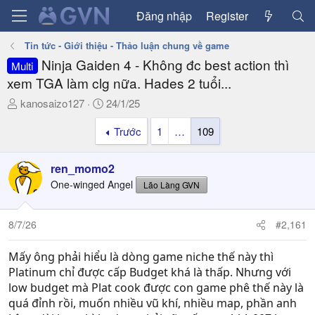
Đăng nhập
Register
Tin tức - Giới thiệu - Thảo luận chung về game
Ninja Gaiden 4 - Không đc best action thì
Multi
xem TGA làm clg nữa. Hades 2 tuổi...
T
N
kanosaizo127
24/1/25
h
g
Trước
1
…
109
r
à
e
y
a
g
ren_momo2
d
ử
One-winged Angel
Lão Làng GVN
s
i
t
a
8/7/26
#2,161
r
t
Mấy ông phải hiểu là dòng game niche thế này thì
e
Platinum chỉ được cấp Budget khá là thấp. Nhưng với
r
low budget mà Plat cook được con game phê thế này là
quá đỉnh rồi, muốn nhiều vũ khí, nhiều map, phần anh