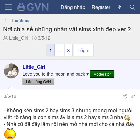
Đăng nhập
Register
The Sims
Nơi chia sẻ những nhân vật sims xinh đẹp ver 2.
T
N
Little_Girl
3/5/12
h
g
1
…
8
Tiếp
r
à
e
y
a
g
Little_Girl
d
ử
Love you to the moon and back ♥
Moderator
s
i
Lão Làng GVN
t
a
3/5/12
#1
r
t
e
- Không kén sims 2 hay sims 3 nhưng mong mọi người
r
viết rõ ràng là con sims ấy là sims 2 hay sims 3 nha
- Nhà cũ đã đầy lắm rồi nên mở nhà mới cho cả nhà đây