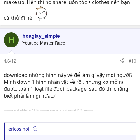
make up. Hên thì họ share luôn tóc + clothes nên bạn
cứ thử đi hé
hoagiay_simple
H
Youtube Master Race
4/6/12
#10
download những hình này về để làm gì vậy mọi người?
Mình down 1 hình nhân vật về rồi, nhưng ko mở ra
được, toàn 1 loạt file đooi .package, sau đó thì chẳng
biết phải làm gì nữa..:(
---------- Post added at 11:26 ---------- Previous post was at 11:20 ----------
ericos nói: