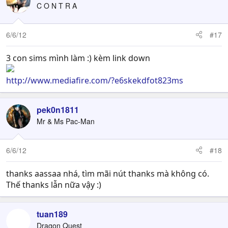
C O N T R A
6/6/12
#17
3 con sims mình làm :) kèm link down
http://www.mediafire.com/?e6skekdfot823ms
pek0n1811
Mr & Ms Pac-Man
6/6/12
#18
thanks aassaa nhá, tìm mãi nút thanks mà không có.
Thế thanks lẫn nữa vậy :)
tuan189
Dragon Quest