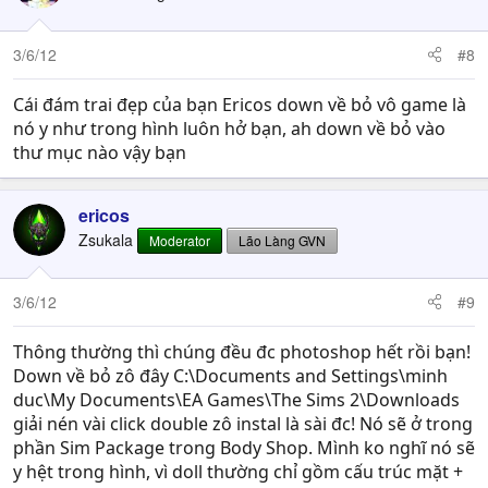
3/6/12
#8
Cái đám trai đẹp của bạn Ericos down về bỏ vô game là
nó y như trong hình luôn hở bạn, ah down về bỏ vào
thư mục nào vậy bạn
ericos
Zsukala
Moderator
Lão Làng GVN
3/6/12
#9
Thông thường thì chúng đều đc photoshop hết rồi bạn!
Down về bỏ zô đây C:\Documents and Settings\minh
duc\My Documents\EA Games\The Sims 2\Downloads
giải nén vài click double zô instal là sài đc! Nó sẽ ở trong
phần Sim Package trong Body Shop. Mình ko nghĩ nó sẽ
y hệt trong hình, vì doll thường chỉ gồm cấu trúc mặt +