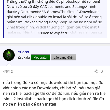
Thông thường thì chúng đều đc photoshop hết rồi bạn!
Down về bỏ zô đây C:\Documents and Settings\minh
duc\My Documents\EA Games\The Sims 2\Downloads
giải nén vài click double zô instal là sài đc! Nó sẽ ở trong
phần Sim Package trong Body Shop. Mình ko nghĩ nó sẽ
y hệt trong hình, vì doll thường chỉ gồm cấu trúc mặt +
make up. Hên thì họ share luôn tóc + clothes nên bạn cứ
Click to expand...
thử đi hé
[/QUOTE
ericos
Mình ko thấy mục download nên đã paste vào mục
Zsukala
Moderator
Lão Làng GVN
savedsims nhưng sau đó thì ko biết sao nữa để thấy chữ
install để click double :(
4/6/12
#11
nếu trong đó ko có mục download thì bạn tạo mục đó
viết chính xác nhe Downloads, rồi bỏ zô, nếu bạn giải
nén ra file .package thì cứ để đó lun, nếu giải nén ra file
.sims 2 installable package thì bạn click doub zô file đó
nó sẽ hiện bản để bạn install