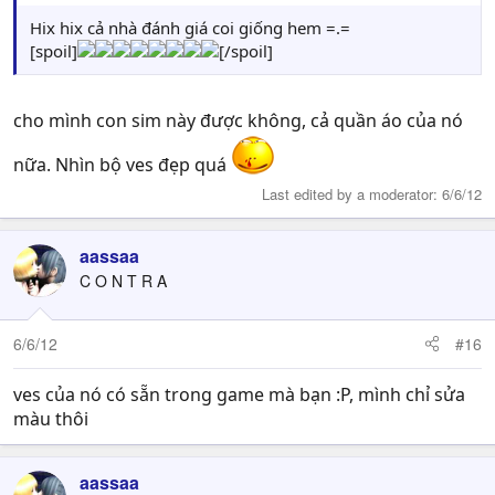
Hix hix cả nhà đánh giá coi giống hem =.=
[spoil]
[/spoil]
cho mình con sim này được không, cả quần áo của nó
nữa. Nhìn bộ ves đẹp quá
Last edited by a moderator:
6/6/12
aassaa
C O N T R A
6/6/12
#16
ves của nó có sẵn trong game mà bạn :P, mình chỉ sửa
màu thôi
aassaa