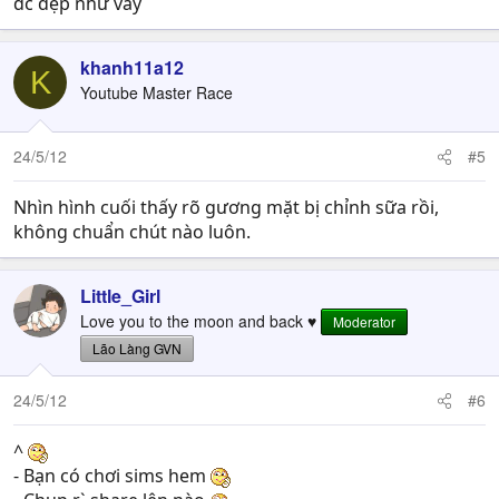
dc đẹp như vầy
khanh11a12
K
Youtube Master Race
24/5/12
#5
Nhìn hình cuối thấy rõ gương mặt bị chỉnh sữa rồi,
không chuẩn chút nào luôn.
Little_Girl
Love you to the moon and back ♥
Moderator
Lão Làng GVN
24/5/12
#6
^
- Bạn có chơi sims hem