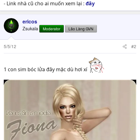
- Link nhà cũ cho ai muốn xem lại :
đây
ericos
Zsukala
Moderator
Lão Làng GVN
5/5/12
#2
1 con sim bóc lửa đây mặc dù hơi xí