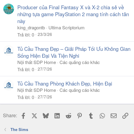
Producer của Final Fantasy X và X-2 chia sẻ về
những tựa game PlayStation 2 mang tính cách tân
này
king_dragontb
Ultima Scriptorium
23/3/26
Trả lời
0
Tủ Cầu Thang Đẹp – Giải Pháp Tối Ưu Không Gian
Sống Hiện Đại Và Tiện Nghi
Nội thất SDP Home
Các quảng cáo khác
27/7/26
Trả lời
0
Tủ Cầu Thang Phòng Khách Đẹp, Hiện Đại
Nội thất SDP Home
Các quảng cáo khác
27/7/26
Trả lời
0
Facebook
X
Bluesky
LinkedIn
Reddit
Pinterest
Tumblr
WhatsApp
Email
Li
Share:
The Sims