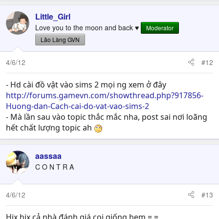
Little_Girl
Love you to the moon and back ♥
Moderator
Lão Làng GVN
4/6/12
#12
- Hd cài đồ vật vào sims 2 mọi ng xem ở đây
http://forums.gamevn.com/showthread.php?917856-
Huong-dan-Cach-cai-do-vat-vao-sims-2
- Mà lần sau vào topic thắc mắc nha, post sai nơi loãng
hết chất lượng topic ah
aassaa
C O N T R A
4/6/12
#13
Hix hix cả nhà đánh giá coi giống hem =.=