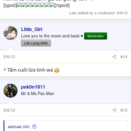
[spoil]
[/spoil]
Last edited by a moderator:
6/6/12
Little_Girl
Love you to the moon and back ♥
Moderator
Lão Làng GVN
5/6/12
#14
^ Tấm cuối lừa tình wá
pek0n1811
Mr & Ms Pac-Man
6/6/12
#15
aassaa nói: