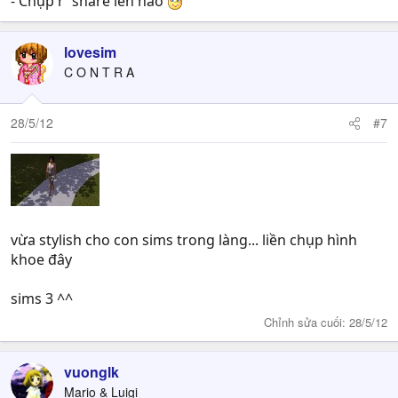
- Chụp r` share lên nào
lovesim
C O N T R A
28/5/12
#7
vừa stylish cho con sims trong làng... liền chụp hình
khoe đây
sims 3 ^^
Chỉnh sửa cuối:
28/5/12
vuonglk
Mario & Luigi