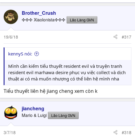
Brother_Crush
✣✣✣ Xiaolonista✣✣✣
Lão Làng GVN
19/6/18
#317
kennyS nói:
Mình cần kiếm tiểu thuyết resident evil và truyện tranh
resident evil marhawa desire phục vụ việc collect và dịch
thuật ai có mà muốn nhượng có thể liên hệ mình nha
Tiểu thuyết liên hệ jiang cheng xem còn k
jiancheng
Mario & Luigi
Lão Làng GVN
3/7/18
#318