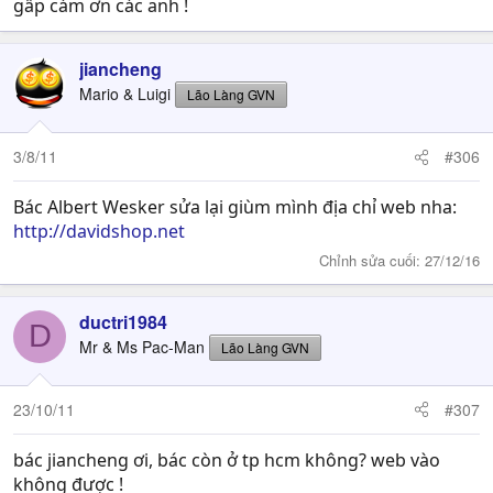
gấp cám ơn các anh !
jiancheng
Mario & Luigi
Lão Làng GVN
3/8/11
#306
Bác Albert Wesker sửa lại giùm mình địa chỉ web nha:
http://davidshop.net
Chỉnh sửa cuối:
27/12/16
ductri1984
D
Mr & Ms Pac-Man
Lão Làng GVN
23/10/11
#307
bác jiancheng ơi, bác còn ở tp hcm không? web vào
không được !