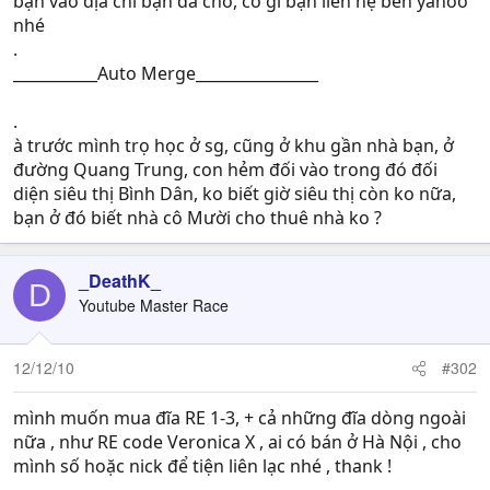
bạn vào địa chỉ bạn đã cho, có gì bạn liên hệ bên yahoo
nhé
.
___________Auto Merge________________
.
à trước mình trọ học ở sg, cũng ở khu gần nhà bạn, ở
đường Quang Trung, con hẻm đối vào trong đó đối
diện siêu thị Bình Dân, ko biết giờ siêu thị còn ko nữa,
bạn ở đó biết nhà cô Mười cho thuê nhà ko ?
_DeathK_
D
Youtube Master Race
12/12/10
#302
mình muốn mua đĩa RE 1-3, + cả những đĩa dòng ngoài
nữa , như RE code Veronica X , ai có bán ở Hà Nội , cho
mình số hoặc nick để tiện liên lạc nhé , thank !