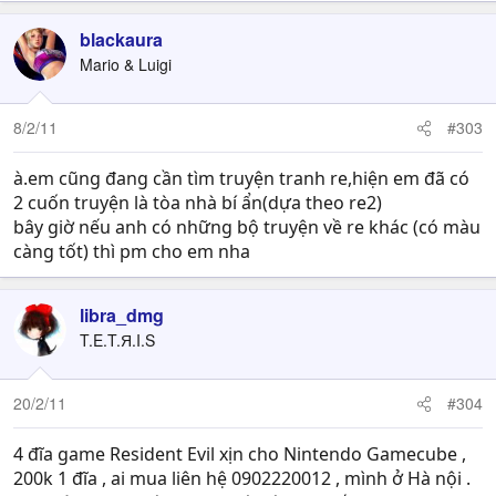
blackaura
Mario & Luigi
8/2/11
#303
à.em cũng đang cần tìm truyện tranh re,hiện em đã có
2 cuốn truyện là tòa nhà bí ẩn(dựa theo re2)
bây giờ nếu anh có những bộ truyện về re khác (có màu
càng tốt) thì pm cho em nha
libra_dmg
T.E.T.Я.I.S
20/2/11
#304
4 đĩa game Resident Evil xịn cho Nintendo Gamecube ,
200k 1 đĩa , ai mua liên hệ 0902220012 , mình ở Hà nội .