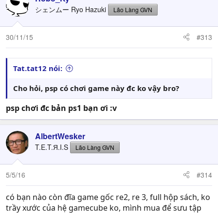
シェンムー Ryo Hazuki
Lão Làng GVN
30/11/15
#313
Tat.tat12 nói:
Cho hỏi, psp có chơi game này đc ko vậy bro?
psp chơi đc bản ps1 bạn ơi :v
AlbertWesker
T.E.T.Я.I.S
Lão Làng GVN
5/5/16
#314
có bạn nào còn đĩa game gốc re2, re 3, full hộp sách, ko
trầy xước của hệ gamecube ko, mình mua để sưu tập