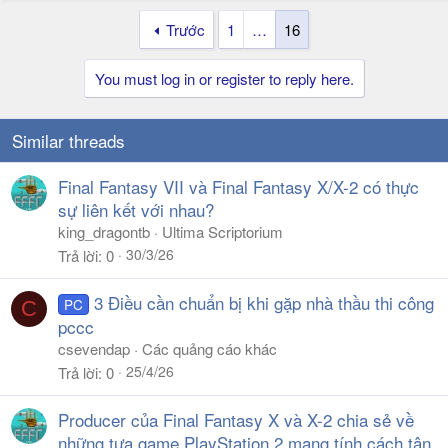
Trước
1
…
16
You must log in or register to reply here.
Similar threads
Final Fantasy VII và Final Fantasy X/X-2 có thực
sự liên kết với nhau?
king_dragontb
Ultima Scriptorium
30/3/26
Trả lời
0
3 Điều cần chuẩn bị khi gặp nhà thầu thi công
PC
C
pccc
csevendap
Các quảng cáo khác
25/4/26
Trả lời
0
Producer của Final Fantasy X và X-2 chia sẻ về
những tựa game PlayStation 2 mang tính cách tân