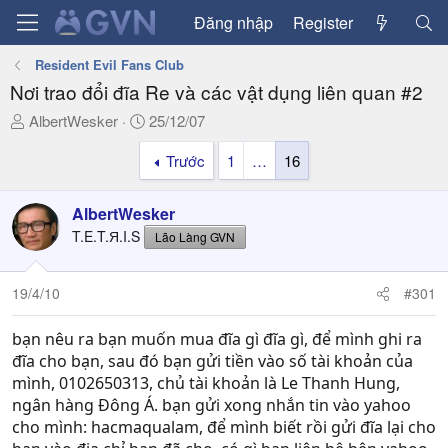
Đăng nhập
Register
Resident Evil Fans Club
Nơi trao đổi đĩa Re và các vật dụng liên quan #2
T
N
AlbertWesker
25/12/07
h
g
Trước
1
…
16
r
à
e
y
a
g
AlbertWesker
d
ử
T.E.T.Я.I.S
Lão Làng GVN
s
i
t
a
19/4/10
#301
r
t
bạn nêu ra bạn muốn mua đĩa gì đĩa gì, để mình ghi ra
e
đĩa cho bạn, sau đó bạn gửi tiền vào số tài khoản của
r
mình, 0102650313, chủ tài khoản là Le Thanh Hung,
ngân hàng Đông Á. bạn gửi xong nhắn tin vào yahoo
cho mình: hacmaqualam, để mình biết rồi gửi đĩa lại cho