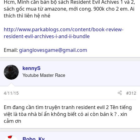
Hcm, Mình cần bán bộ sách Resident Evil Ảchives 1 và 2,
sách gốc mua từ amazone, mới cong. 900k cho 2 em. Ai
thích thì liên hệ nhé
http://www.parkablogs.com/content/book-review-
resident-evil-archives-i-and-ii-bundle
Email:
gianglovesgame@gmail.com
kennyS
Youtube Master Race
4/11/15
#312
Em đang cần tìm truyện tranh resident evil 2 Tên tiếng
việt là tòa nhà bí ẩn không biết có ai còn bán k ? . xin
cảm ơn
Robo_Ky