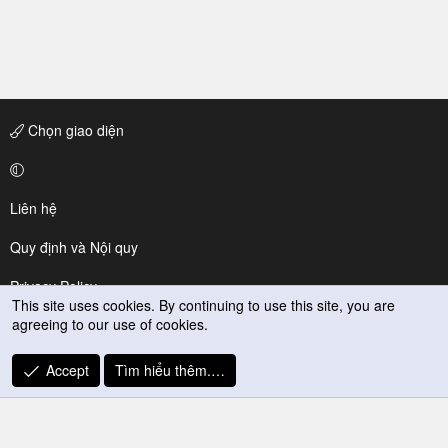
Chọn giao diện
Liên hệ
Quy định và Nội quy
Privacy Policy
This site uses cookies. By continuing to use this site, you are
agreeing to our use of cookies.
Trợ giúp
R
Accept
Tìm hiểu thêm.…
S
S