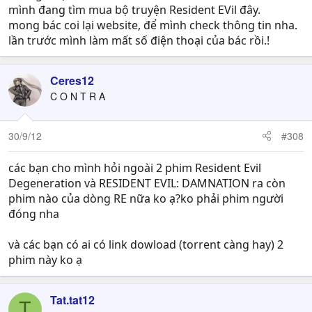
mình đang tìm mua bộ truyện Resident EVil đây.
mong bác coi lại website, để mình check thông tin nha.
lần trước mình làm mất số điện thoại của bác rồi.!
Ceres12
C O N T R A
30/9/12
#308
các bạn cho mình hỏi ngoài 2 phim Resident Evil
Degeneration và RESIDENT EVIL: DAMNATION ra còn
phim nào của dòng RE nữa ko ạ?ko phải phim người
đóng nha
và các bạn có ai có link dowload (torrent càng hay) 2
phim này ko ạ
Tat.tat12
T