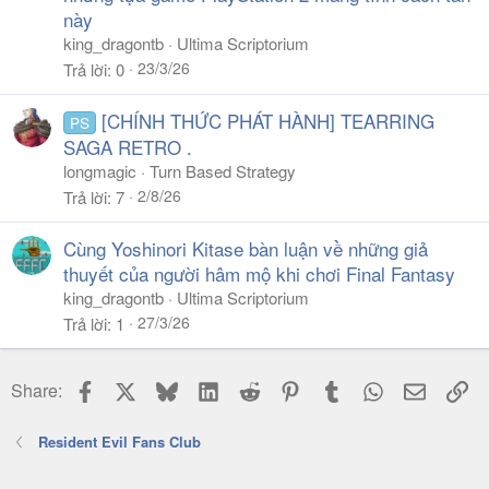
này
king_dragontb
Ultima Scriptorium
23/3/26
Trả lời
0
[CHÍNH THỨC PHÁT HÀNH] TEARRING
PS
SAGA RETRO .
longmagic
Turn Based Strategy
2/8/26
Trả lời
7
Cùng Yoshinori Kitase bàn luận về những giả
thuyết của người hâm mộ khi chơi Final Fantasy
king_dragontb
Ultima Scriptorium
27/3/26
Trả lời
1
Facebook
X
Bluesky
LinkedIn
Reddit
Pinterest
Tumblr
WhatsApp
Email
Li
Share:
Resident Evil Fans Club