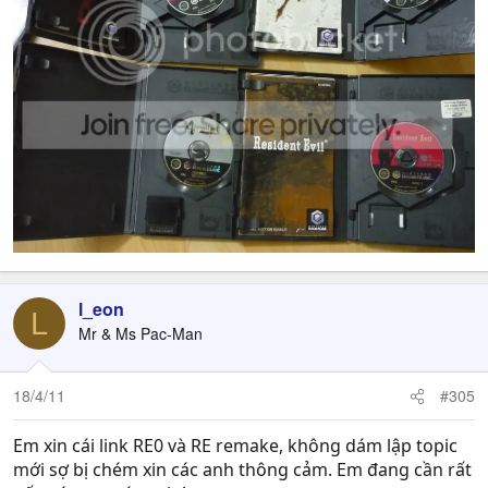
l_eon
L
Mr & Ms Pac-Man
18/4/11
#305
Em xin cái link RE0 và RE remake, không dám lập topic
mới sợ bị chém xin các anh thông cảm. Em đang cần rất