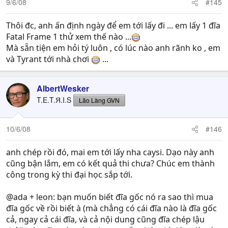
9/6/08
#145
Thôi đc, anh ấn định ngày để em tới lấy đi ... em lấy 1 đĩa
Fatal Frame 1 thử xem thế nào ...
Mà sẵn tiện em hỏi tý luôn , có lúc nào anh rãnh ko , em
và Tyrant tới nhà chơi
...
AlbertWesker
T.E.T.Я.I.S
Lão Làng GVN
10/6/08
#146
anh chép rồi đó, mai em tới lấy nha caysi. Dạo này anh
cũng bận lắm, em có kết quả thi chưa? Chúc em thành
công trong kỳ thi đại học sắp tới.
@ada + leon: bạn muốn biết đĩa gốc nó ra sao thì mua
đĩa gốc về rồi biết à (mà chẳng có cái đĩa nào là đĩa gốc
cả, ngay cả cái đĩa, và cả nội dung cũng đĩa chép lậu