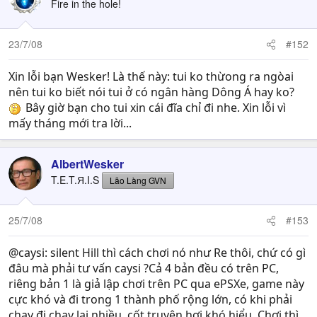
Fire in the hole!
23/7/08
#152
Xin lỗi bạn Wesker! Là thế này: tui ko thừong ra ngòai
nên tui ko biết nói tui ở có ngân hàng Dông Á hay ko?
Bây giờ bạn cho tui xin cái đĩa chỉ đi nhe. Xin lỗi vì
mấy tháng mới tra lời...
AlbertWesker
T.E.T.Я.I.S
Lão Làng GVN
25/7/08
#153
@caysi: silent Hill thì cách chơi nó như Re thôi, chứ có gì
đâu mà phải tư vấn caysi ?Cả 4 bản đều có trên PC,
riêng bản 1 là giả lập chơi trên PC qua ePSXe, game này
cực khó và đi trong 1 thành phố rộng lớn, có khi phải
chạy đi chạy lại nhiều, cốt truyện hơi khó hiểu. Chơi thì