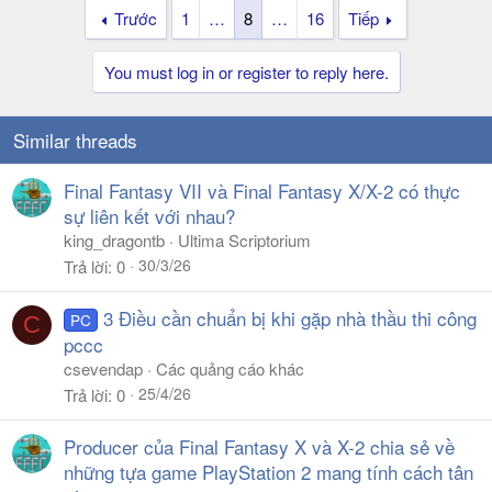
Trước
1
…
8
…
16
Tiếp
You must log in or register to reply here.
Similar threads
Final Fantasy VII và Final Fantasy X/X-2 có thực
sự liên kết với nhau?
king_dragontb
Ultima Scriptorium
30/3/26
Trả lời
0
3 Điều cần chuẩn bị khi gặp nhà thầu thi công
PC
C
pccc
csevendap
Các quảng cáo khác
25/4/26
Trả lời
0
Producer của Final Fantasy X và X-2 chia sẻ về
những tựa game PlayStation 2 mang tính cách tân