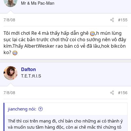
Mr & Ms Pac-Man
7/8/08
#155
Tôi mới chơi Re 4 mà thấy hấp dẫn ghê
,h mún lùng
sục lại các bản trước chơi thử coi cho sướng nên vô đây
kím.Thấy AlbertWesker rao bán có vẻ đã lâu,hok bikcòn
ko?
Dafton
T.E.T.Я.I.S
7/8/08
#156
jiancheng nói:
Thế thì coi trên mạng đi, chỉ bán cho những ai có thành ý
và muốn sưu tầm hàng độc, còn ai chê mắc thì chứng tỏ