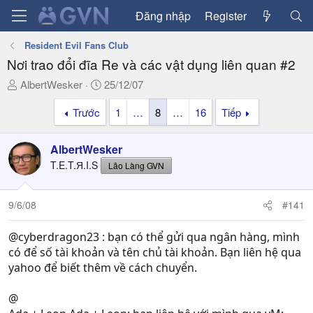
Đăng nhập
Register
Resident Evil Fans Club
Nơi trao đổi đĩa Re và các vật dụng liên quan #2
T
N
AlbertWesker
25/12/07
h
g
Trước
1
…
8
…
16
Tiếp
r
à
e
y
a
g
AlbertWesker
d
ử
T.E.T.Я.I.S
Lão Làng GVN
s
i
t
a
9/6/08
#141
r
t
@cyberdragon23 : bạn có thể gửi qua ngân hàng, mình
e
có để số tài khoản và tên chủ tài khoản. Bạn liên hệ qua
r
yahoo để biết thêm về cách chuyển.
@