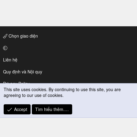
Chọn giao diện
Liên hệ
Quy định và Nội quy
Privacy Policy
This site uses cookies. By continuing to use this site, you are
agreeing to our use of cookies.
Trợ giúp
R
Accept
Tìm hiểu thêm.…
S
S