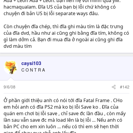
Ada + Leon Ada + Leon: bạn liên hệ với mình qua yM:
hacmaqualam. Đĩa US của bạn bị lỗi chứ không có
chuyện đi bản US bị lỗi separate ways đâu.
Còn chuyện đĩa chép, thì đĩa ghi màu tím là đặc trưng
của đĩa dvd, hầu như ai cũng ghi bằng đĩa tím, không có
gì làm dởm cả. Bạn đi mua đĩa ở ngoài ai cũng ghi đĩa
dvd màu tím
caysi103
C O N T R A
9/6/08
#142
Ở phần giới thiệu anh có nói tới đĩa Fatal Frame . CHo
em hỏi anh có đĩa PS2 mà ko bị lỗi Save ko . Đĩa của
quán em chơi bị lỗi save , chỉ save đc lần đầu , còn mấy
lần sau vẫn save đc mà load lên là bị lỗi ... Nếu anh có
bản PC cho em xin luôn ... nếu có thì em sẽ hẹn thời