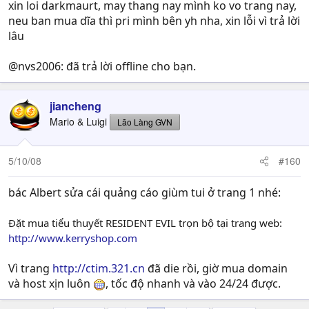
xin loi darkmaurt, may thang nay mình ko vo trang nay,
neu ban mua dĩa thì pri mình bên yh nha, xin lỗi vì trả lời
lâu
@nvs2006: đã trả lời offline cho bạn.
jiancheng
Mario & Luigi
Lão Làng GVN
5/10/08
#160
bác Albert sửa cái quảng cáo giùm tui ở trang 1 nhé:
Đặt mua tiểu thuyết RESIDENT EVIL trọn bộ tại trang web:
http://www.kerryshop.com
Vì trang
http://ctim.321.cn
đã die rồi, giờ mua domain
và host xịn luôn
, tốc độ nhanh và vào 24/24 được.