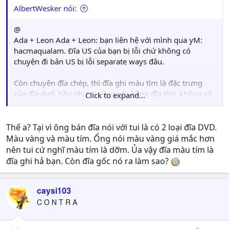
AlbertWesker nói:
@
Ada + Leon Ada + Leon: bạn liên hệ với mình qua yM:
hacmaqualam. Đĩa US của bạn bị lỗi chứ không có
chuyện đi bản US bị lỗi separate ways đâu.
Còn chuyện đĩa chép, thì đĩa ghi màu tím là đặc trưng
của đĩa dvd, hầu như ai cũng ghi bằng đĩa tím, không có
Click to expand...
gì làm dởm cả. Bạn đi mua đĩa ở ngoài ai cũng ghi đĩa
dvd màu tím
Thế a? Tại vì ông bán đĩa nói với tui là có 2 loại đĩa DVD.
Màu vàng và màu tím. Ổng nói màu vàng giá mắc hơn
nên tui cứ nghĩ màu tím là dỡm. Ủa vậy đĩa màu tím là
đĩa ghi hả bạn. Còn đĩa gốc nó ra làm sao?
caysi103
C O N T R A