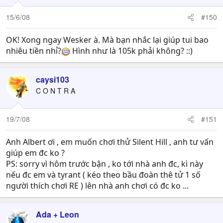
15/6/08
#150
OK! Xong ngay Wesker à. Mà bạn nhắc lại giúp tui bao
nhiêu tiền nhỉ?
Hình như là 105k phải không? ::)
caysi103
C O N T R A
19/7/08
#151
Anh Albert ơi , em muốn chơi thử Silent Hill , anh tư vấn
giúp em đc ko ?
PS: sorry vì hôm trước bận , ko tới nhà anh đc, kì này
nếu đc em và tyrant ( kéo theo bầu đoàn thê tử 1 số
người thích chơi RE ) lên nhà anh chơi có đc ko ...
Ada + Leon