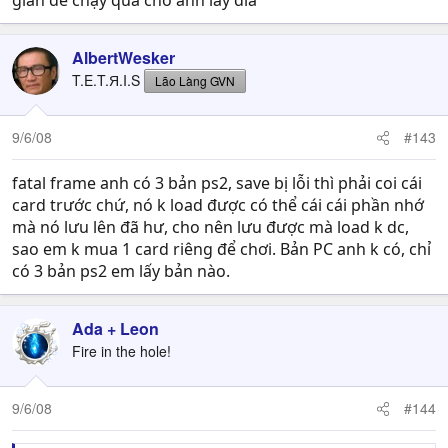
gian để chạy qua chỗ anh lấy đĩa
AlbertWesker
T.E.T.Я.I.S
Lão Làng GVN
9/6/08
#143
fatal frame anh có 3 bản ps2, save bị lỗi thì phải coi cái
card trước chứ, nó k load được có thể cái cái phần nhớ
mà nó lưu lên đã hư, cho nên lưu được mà load k dc,
sao em k mua 1 card riêng để chơi. Bản PC anh k có, chỉ
có 3 bản ps2 em lấy bản nào.
Ada + Leon
Fire in the hole!
9/6/08
#144