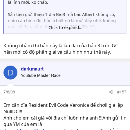
là lính mới, ko chấp.
Sẵn tiện giới thiệu 1 đĩa Bio3 mà bác Albert không có,
nhìn cấu hình đòi hỏi là biết nó là mới đấy nhé, không
phải cũ đâu, năm phát hành là 2006 đấy ^^:
Click to expand...
Giới thiệu Biohazard 3 for XP
Không nhầm thì bản này là làm lại của bản 3 trên GC
nên mới có độ phân giải và cấu hình như thế này.
darkmaurt
D
Youtube Master Race
Tên:
Biohazard 3.
Phiên bản:
dành cho XP, sửa hết lỗi, hình ảnh cực
đẹp, không bị đứt hình khi chỉnh độ phân giải cao,
7/8/08
#157
phim cắt cảnh chất lượng DVD 640x480
.
Thời gian phát hành:
2006
.
Em cần đĩa Resident Evil Code Veronica để chơii giả lập
Hãng sản xuất:
CAPCOM.
NullDC!!!
Khu vực:
Nhật
Anh cho em cái giá với địa chỉ luôn nha anh !!!Anh gửi tin
Ngôn ngữ:
hầu hết bằng tiếng Anh, phụ đề tiếng Nhật.
qua YM của em là