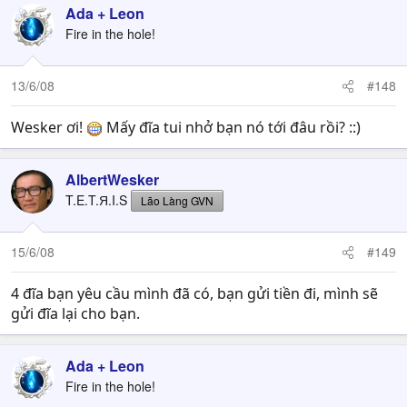
Ada + Leon
Fire in the hole!
13/6/08
#148
Wesker ơi!
Mấy đĩa tui nhở bạn nó tới đâu rồi? ::)
AlbertWesker
T.E.T.Я.I.S
Lão Làng GVN
15/6/08
#149
4 đĩa bạn yêu cầu mình đã có, bạn gửi tiền đi, mình sẽ
gửi đĩa lại cho bạn.
Ada + Leon
Fire in the hole!