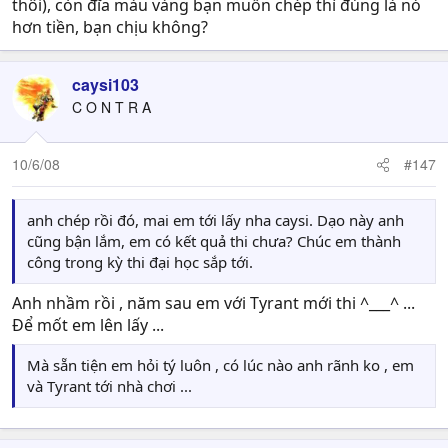
thôi), còn đĩa màu vàng bạn muốn chép thì đúng là nó
hơn tiền, bạn chịu không?
caysi103
C O N T R A
10/6/08
#147
anh chép rồi đó, mai em tới lấy nha caysi. Dạo này anh
cũng bận lắm, em có kết quả thi chưa? Chúc em thành
công trong kỳ thi đại học sắp tới.
Anh nhầm rồi , năm sau em với Tyrant mới thi ^___^ ...
Để mốt em lên lấy ...
Mà sẵn tiện em hỏi tý luôn , có lúc nào anh rãnh ko , em
và Tyrant tới nhà chơi ...