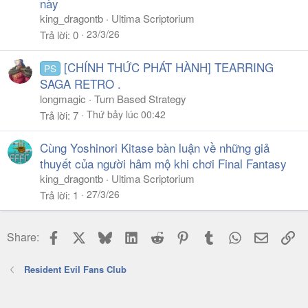
này
king_dragontb
Ultima Scriptorium
23/3/26
Trả lời
0
[CHÍNH THỨC PHÁT HÀNH] TEARRING
PS
SAGA RETRO .
longmagic
Turn Based Strategy
Thứ bảy lúc 00:42
Trả lời
7
Cùng Yoshinori Kitase bàn luận về những giả
thuyết của người hâm mộ khi chơi Final Fantasy
king_dragontb
Ultima Scriptorium
27/3/26
Trả lời
1
Facebook
X
Bluesky
LinkedIn
Reddit
Pinterest
Tumblr
WhatsApp
Email
Li
Share:
Resident Evil Fans Club