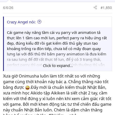
6/6/26
#1,850
Crazy Angel nói:
Cái game này nâng tầm cái vụ parry với animation tả
thực lên 1 tầm cao mới lun, perfect parry ra hiệu ứng rất
đẹp, đúng kiểu đỡ rồi gạt kiếm đối thủ gây stun tạo
khoảng trống ra đòn tiếp, chưa kể có mấy đoạn quay
lưng lại với đối thủ thì bấm parry animation là đưa kiếm
ra sau lưng để đỡ rất thực tế lun, để ý có 3 trạng thái,
perfect parry thì gạt dc kiếm, parry bình thường thì vẫn
Click to expand...
giữ được stand, còn parry trễ xíu thì mất stand phải trụ
chân mất thăng bằng rơi vào thế bị động > Khoan bàn
Xưa giờ Onimusha luôn làm tốt nhất so với những
đến các thứ khác thì con này thật sự nâng tâm cho thể
game cùng thời khoản này bác ạ. Chẳng thằng nào tốt
loại chặt chém đấu kiếm kiểu này.
bằng được
.Đấy mới là chuẩn kiếm thuật Nhật Bản,
xưa mình học Aikido tập Aikiken là siết chặt 2 tay, cầm
kiếm với thế đứng y xì luôn nên khi xem cảm giác rất tốt
với game. Bởi mới khen động tác tư thế chiến đấu game
này chuẩn Nhật Bản luôn. Chém là dậm chân thăng