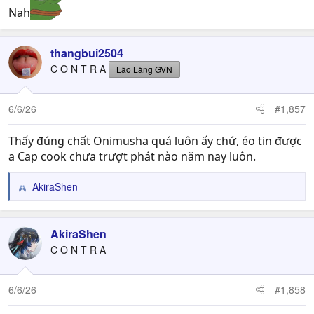
Nah
thangbui2504
C O N T R A
Lão Làng GVN
6/6/26
#1,857
Thấy đúng chất Onimusha quá luôn ấy chứ, éo tin được
a Cap cook chưa trượt phát nào năm nay luôn.
AkiraShen
R
e
a
c
AkiraShen
t
C O N T R A
i
o
n
6/6/26
#1,858
s
: