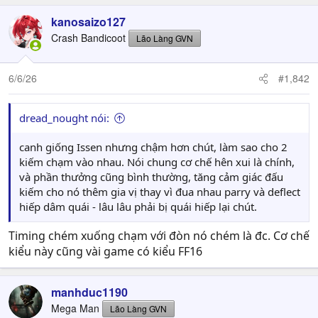
kanosaizo127
Crash Bandicoot
Lão Làng GVN
6/6/26
#1,842
dread_nought nói:
canh giống Issen nhưng chậm hơn chút, làm sao cho 2
kiếm chạm vào nhau. Nói chung cơ chế hên xui là chính,
và phần thưởng cũng bình thường, tăng cảm giác đấu
kiếm cho nó thêm gia vị thay vì đua nhau parry và deflect
hiếp dâm quái - lâu lâu phải bị quái hiếp lại chút.
Timing chém xuống chạm với đòn nó chém là đc. Cơ chế
kiểu này cũng vài game có kiểu FF16
manhduc1190
Mega Man
Lão Làng GVN