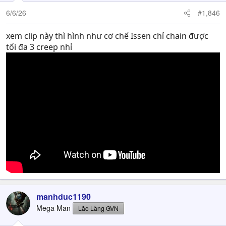
6/6/26
#1,846
xem clip này thì hình như cơ chế Issen chỉ chain được
tối đa 3 creep nhỉ
manhduc1190
Mega Man
Lão Làng GVN