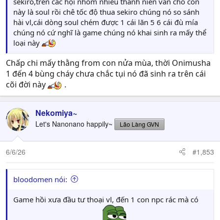
sekiro,trên các hội nhóm nhiều thanh niên vẫn cho con
này là soul rồi chê tốc độ thua sekiro chúng nó so sánh
hài vl,cái dòng soul chém được 1 cái lăn 5 6 cái đù mía
chúng nó cứ nghĩ là game chúng nó khai sinh ra mấy thể
loại này
Chấp chi mấy thằng from con nửa mùa, thời Onimusha
1 đến 4 bùng cháy chưa chắc tụi nó đã sinh ra trên cái
cõi đời này
.
Nekomiya~
Let's Nanonano happily~
Lão Làng GVN
6/6/26
#1,853
bloodomen nói:
Game hồi xưa đầu tư thoại vl, đến 1 con npc rác mà có