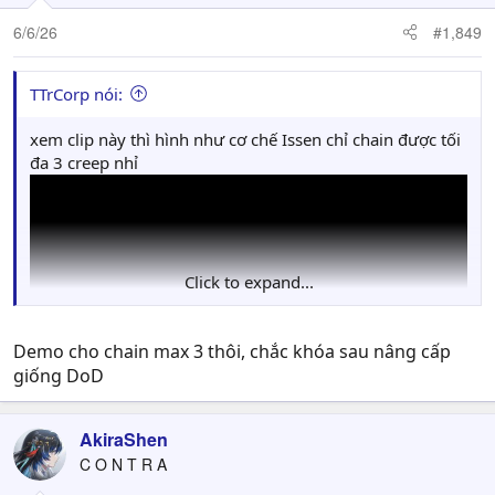
o
n
6/6/26
#1,849
s
:
TTrCorp nói:
xem clip này thì hình như cơ chế Issen chỉ chain được tối
đa 3 creep nhỉ
Click to expand...
Demo cho chain max 3 thôi, chắc khóa sau nâng cấp
giống DoD
AkiraShen
C O N T R A