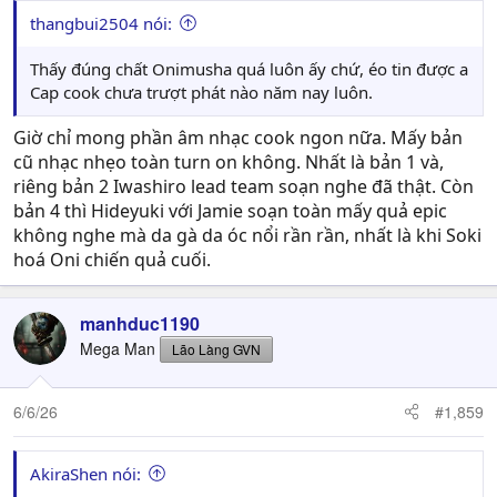
thangbui2504 nói:
Thấy đúng chất Onimusha quá luôn ấy chứ, éo tin được a
Cap cook chưa trượt phát nào năm nay luôn.
Giờ chỉ mong phần âm nhạc cook ngon nữa. Mấy bản
cũ nhạc nhẹo toàn turn on không. Nhất là bản 1 và,
riêng bản 2 Iwashiro lead team soạn nghe đã thật. Còn
bản 4 thì Hideyuki với Jamie soạn toàn mấy quả epic
không nghe mà da gà da óc nổi rần rần, nhất là khi Soki
hoá Oni chiến quả cuối.
manhduc1190
Mega Man
Lão Làng GVN
6/6/26
#1,859
AkiraShen nói: