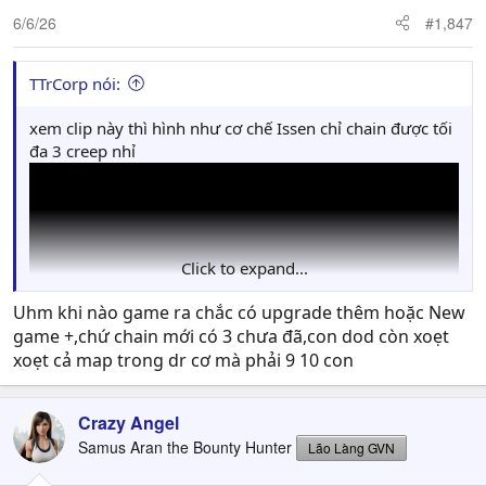
6/6/26
#1,847
TTrCorp nói:
xem clip này thì hình như cơ chế Issen chỉ chain được tối
đa 3 creep nhỉ
Click to expand...
Uhm khi nào game ra chắc có upgrade thêm hoặc New
game +,chứ chain mới có 3 chưa đã,con dod còn xoẹt
xoẹt cả map trong dr cơ mà phải 9 10 con
Crazy Angel
Samus Aran the Bounty Hunter
Lão Làng GVN