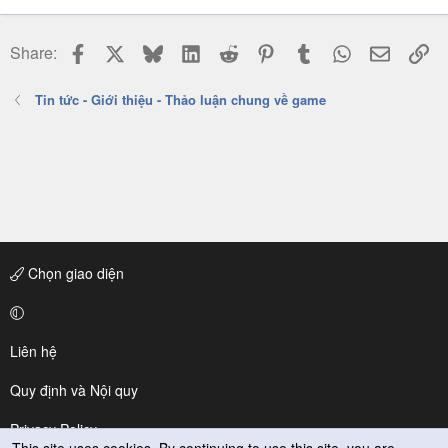
Facebook
X
Bluesky
LinkedIn
Reddit
Pinterest
Tumblr
WhatsApp
Email
Li
Share:
Tin tức - Giới thiệu - Thảo luận chung về game
Chọn giao diện
Liên hệ
Quy định và Nội quy
Privacy Policy