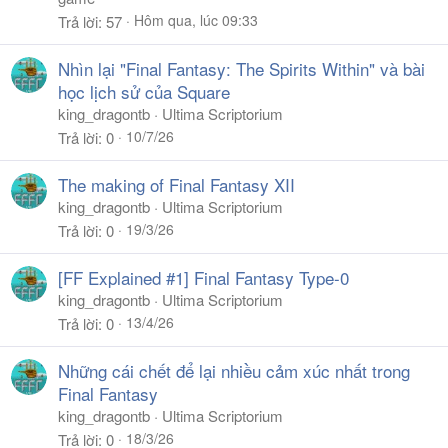
Hôm qua, lúc 09:33
Trả lời
57
Nhìn lại "Final Fantasy: The Spirits Within" và bài
học lịch sử của Square
king_dragontb
Ultima Scriptorium
10/7/26
Trả lời
0
The making of Final Fantasy XII
king_dragontb
Ultima Scriptorium
19/3/26
Trả lời
0
[FF Explained #1] Final Fantasy Type-0
king_dragontb
Ultima Scriptorium
13/4/26
Trả lời
0
Những cái chết để lại nhiều cảm xúc nhất trong
Final Fantasy
king_dragontb
Ultima Scriptorium
18/3/26
Trả lời
0