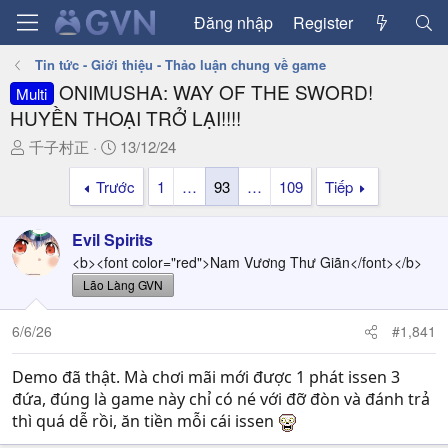
Đăng nhập
Register
Tin tức - Giới thiệu - Thảo luận chung về game
ONIMUSHA: WAY OF THE SWORD!
Multi
HUYỀN THOẠI TRỞ LẠI!!!!
T
N
千子村正
13/12/24
h
g
Trước
1
…
93
…
109
Tiếp
r
à
e
y
a
g
Evil Spirits
d
ử
<b><font color="red">Nam Vương Thư Giãn</font></b>
s
i
Lão Làng GVN
t
a
6/6/26
#1,841
r
t
Demo đã thật. Mà chơi mãi mới được 1 phát issen 3
e
r
đứa, đúng là game này chỉ có né với đỡ đòn và đánh trả
thì quá dễ rồi, ăn tiền mỗi cái issen