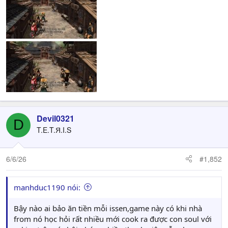
Devil0321
D
T.E.T.Я.I.S
6/6/26
#1,852
manhduc1190 nói:
Bậy nào ai bảo ăn tiền mỗi issen,game này có khi nhà
from nó học hỏi rất nhiều mới cook ra được con soul với