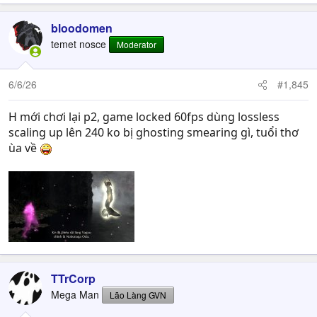
bloodomen
temet nosce
Moderator
6/6/26
#1,845
H mới chơi lại p2, game locked 60fps dùng lossless
scaling up lên 240 ko bị ghosting smearing gì, tuổi thơ
ùa về
TTrCorp
Mega Man
Lão Làng GVN