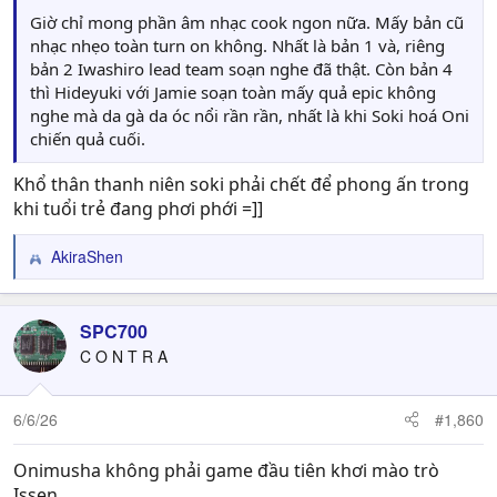
Giờ chỉ mong phần âm nhạc cook ngon nữa. Mấy bản cũ
nhạc nhẹo toàn turn on không. Nhất là bản 1 và, riêng
bản 2 Iwashiro lead team soạn nghe đã thật. Còn bản 4
thì Hideyuki với Jamie soạn toàn mấy quả epic không
nghe mà da gà da óc nổi rần rần, nhất là khi Soki hoá Oni
chiến quả cuối.
Khổ thân thanh niên soki phải chết để phong ấn trong
khi tuổi trẻ đang phơi phới =]]
AkiraShen
R
e
a
c
SPC700
t
C O N T R A
i
o
n
6/6/26
#1,860
s
:
Onimusha không phải game đầu tiên khơi mào trò
Issen.