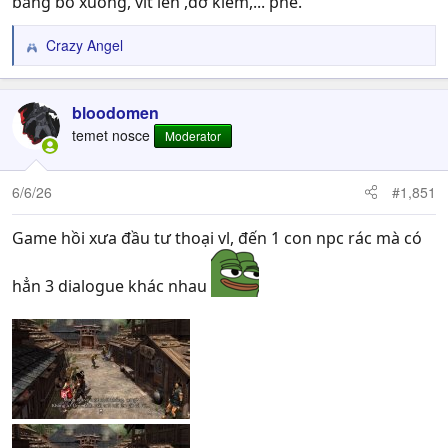
bằng bổ xuống, vít lên ,đỡ kiếm,... phê.
Crazy Angel
R
e
a
c
bloodomen
t
temet nosce
Moderator
i
o
n
6/6/26
#1,851
s
:
Game hồi xưa đầu tư thoại vl, đến 1 con npc rác mà có
hẳn 3 dialogue khác nhau