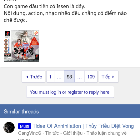
Con game đầu tiên có Issen là đây.
Nội dung, action, nhạc nhẽo đều chẳng có điểm nào
chê được.
Trước
1
…
93
…
109
Tiếp
You must log in or register to reply here.
Similar threads
Tides Of Annihilation | Thủy Triều Diệt Vong
Multi
CangVincS
Tin tức - Giới thiệu - Thảo luận chung về
game