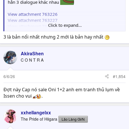
hẳn 3 dialogue khác nhau
View attachment 763226
View attachment 763227
Click to expand...
View attachment 763228
3 là bản nổi nhất nhưng 2 mới là bản hay nhất
AkiraShen
C O N T R A
6/6/26
#1,854
Đợt này Cap nó sale Oni 1+2 anh em tranh thủ lụm về
Issen cho vui
.
xxhellangelxx
The Pride of Hiigara
Lão Làng GVN