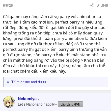
6/6/26
#1,848
Cái game này nâng tầm cái vụ parry với animation tả
thực lên 1 tầm cao mới lun, perfect parry ra hiệu ứng
rất đẹp, đúng kiểu đỡ rồi gạt kiếm đối thủ gây stun tạo
khoảng trống ra đòn tiếp, chưa kể có mấy đoạn quay
lưng lại với đối thủ thì bấm parry animation là đưa kiếm
ra sau lưng để đỡ rất thực tế lun, để ý có 3 trạng thái,
perfect parry thì gạt dc kiếm, parry bình thường thì vẫn
giữ được stand, còn parry trễ xíu thì mất stand phải trụ
chân mất thăng bằng rơi vào thế bị động > Khoan bàn
đến các thứ khác thì con này thật sự nâng tâm cho thể
loại chặt chém đấu kiếm kiểu này.
Trùm online
and
du90
R
e
a
c
Nekomiya~
t
Let's Nanonano happily~
Lão Làng GVN
i