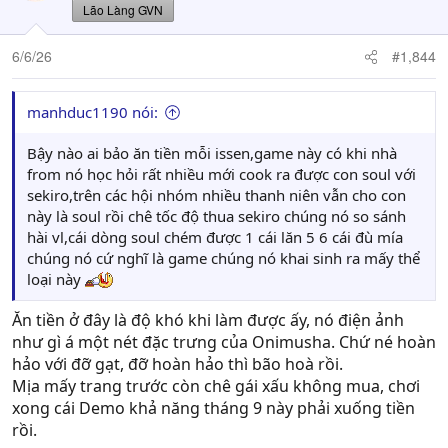
Lão Làng GVN
6/6/26
#1,844
manhduc1190 nói:
Bậy nào ai bảo ăn tiền mỗi issen,game này có khi nhà
from nó học hỏi rất nhiều mới cook ra được con soul với
sekiro,trên các hội nhóm nhiều thanh niên vẫn cho con
này là soul rồi chê tốc độ thua sekiro chúng nó so sánh
hài vl,cái dòng soul chém được 1 cái lăn 5 6 cái đù mía
chúng nó cứ nghĩ là game chúng nó khai sinh ra mấy thể
loại này
Ăn tiền ở đây là độ khó khi làm được ấy, nó điện ảnh
như gì á một nét đặc trưng của Onimusha. Chứ né hoàn
hảo với đỡ gạt, đỡ hoàn hảo thì bão hoà rồi.
Mịa mấy trang trước còn chê gái xấu không mua, chơi
xong cái Demo khả năng tháng 9 này phải xuống tiền
rồi.