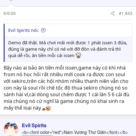
6/6/26
#1,843
Evil Spirits nói:
Demo đã thật. Mà chơi mãi mới được 1 phát issen 3 đứa,
đúng là game này chỉ có né với đỡ đòn và đánh trả thì
quá dễ rồi, ăn tiền mỗi cái issen
Bậy nào ai bảo ăn tiền mỗi issen,game này có khi nhà
from nó học hỏi rất nhiều mới cook ra được con soul
với sekiro,trên các hội nhóm nhiều thanh niên vẫn cho
con này là soul rồi chê tốc độ thua sekiro chúng nó so
sánh hài vl,cái dòng soul chém được 1 cái lăn 5 6 cái đù
mía chúng nó cứ nghĩ là game chúng nó khai sinh ra
mấy thể loại này
Evil Spirits
<b><font color="red">Nam Vương Thư Giãn</font></b>