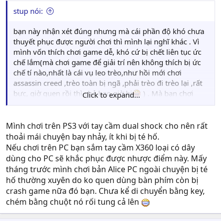
stup nói:
bạn này nhận xét đúng nhưng mà cái phần độ khó chưa
thuyết phục được người chơi thì mình lại nghĩ khác . Vì
mình vốn thích chơi game dễ, khó cứ bị chết liên tục ức
chế lắm(mà chơi game để giải trí nên không thích bị ức
chế tí nào,nhất là cái vụ leo trèo,như hồi mới chơi
assassin creed ,trèo toàn bị ngã ,phải trèo đi trèo lại ,rất
bực, giờ quen rồi thì chả bao giờ bị
) . Mà bạn chơi
Click to expand...
trên ps3 thì mình không biết chứ chơi trên PC bằng
keyboard nhiều lúc cái camera nó quay lung tung +
control không chuẩn là nhảy ngã xuống vực chết ,phải
Mình chơi trên PS3 với tay cầm dual shock cho nên rất
chơi lại khá là bực mình
thoải mái chuyện bay nhảy, ít khi bị té hố.
Nếu chơi trên PC bạn sắm tay cầm X360 loại có dây
dùng cho PC sẽ khắc phục được nhược điểm này. Mấy
tháng trước mình chơi bản Alice PC ngoài chuyện bị té
hố thường xuyên do ko quen dùng bàn phím còn bị
crash game nữa đó bạn. Chưa kể di chuyển bằng key,
chém bằng chuột nó rối tung cả lên