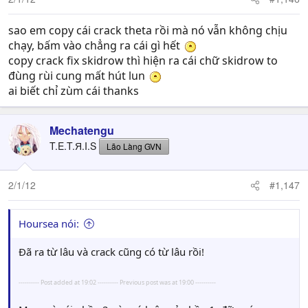
sao em copy cái crack theta rồi mà nó vẫn không chịu
chạy, bấm vào chẳng ra cái gì hết
copy crack fix skidrow thì hiện ra cái chữ skidrow to
đùng rùi cung mất hút lun
ai biết chỉ zùm cái thanks
Mechatengu
T.E.T.Я.I.S
Lão Làng GVN
2/1/12
#1,147
Hoursea nói:
Đã ra từ lâu và crack cũng có từ lâu rồi!
---------- Post added at 19:02 ---------- Previous post was at 19:00 ----------