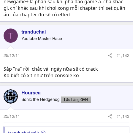
newgame+ là phần sau khi phá đảo game á. chả khác
gì. chỉ khác sau khi chơi xong mỗi chapter thì set quần
áo của chapter đó sẽ có effect
tranduchai
T
Youtube Master Race
25/12/11
#1,142
Sắp "ra" rồi, chắc vài ngày nữa sẽ có crack
Ko biết có xịt như trên console ko
Hoursea
Sonic the Hedgehog
Lão Làng GVN
25/12/11
#1,143
tranduchai nói: