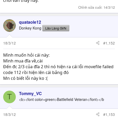
chơi vẫn thấy hay.
Chỉnh sửa cuối:
14/3/12
quataole12
Donkey Kong
Lão Làng GVN
18/3/12
#1,152
Mình muốn hỏi cái này:
Mình mua đĩa về,cài
Đến đc 2/3 của đĩa 2 thì nó hiện ra cái lỗi movefile failed
code 112 rồi hiện lên cái bảng đó
Mn có biết lỗi này ko :(
Tommy_VC
T
<b><font color=green>Battlefield Veteran</font></b
18/3/12
#1,153