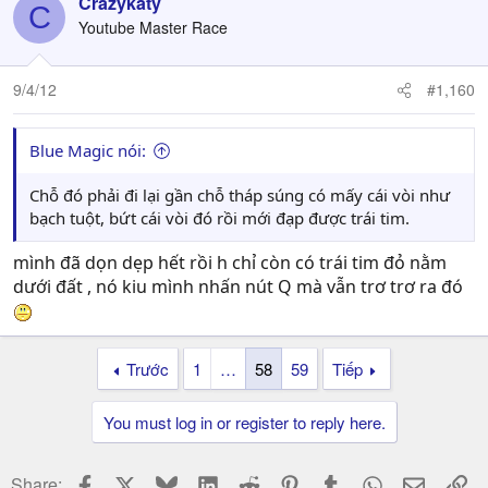
Crazykaty
C
Youtube Master Race
9/4/12
#1,160
Blue Magic nói:
Chỗ đó phải đi lại gần chỗ tháp súng có mấy cái vòi như
bạch tuột, bứt cái vòi đó rồi mới đạp được trái tim.
mình đã dọn dẹp hết rồi h chỉ còn có trái tim đỏ nằm
dưới đất , nó kiu mình nhấn nút Q mà vẫn trơ trơ ra đó
Trước
1
…
58
59
Tiếp
You must log in or register to reply here.
Facebook
X
Bluesky
LinkedIn
Reddit
Pinterest
Tumblr
WhatsApp
Email
Li
Share: