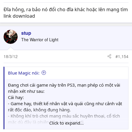
Đĩa hỏng, ra bảo nó đổi cho đĩa khác hoặc lên mạng tìm
link download
stup
The Warrior of Light
18/3/12
#1,154
Blue Magic nói:
Đang chơi cái game này trên PS3, mạn phép có một vài
nhận xét như sau:
Cái hay:
- Game hay, thiết kế nhân vật và quái cũng như cảnh vật
rất độc đáo, không đụng hàng.
- Không khí trò chơi mang màu sắc huyền thoại, cổ tích
mặc dù đây là phiên bản Alice kinh dị.
Click to expand...
- Hoạt cảnh dạng hình giấy trông hay và lạ.