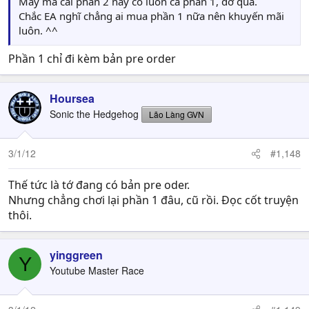
May mà cái phần 2 này có luôn cả phần 1, đỡ quá.
Chắc EA nghĩ chẳng ai mua phần 1 nữa nên khuyến mãi
luôn. ^^
Phần 1 chỉ đi kèm bản pre order
Hoursea
Sonic the Hedgehog
Lão Làng GVN
3/1/12
#1,148
Thế tức là tớ đang có bản pre oder.
Nhưng chẳng chơi lại phần 1 đâu, cũ rồi. Đọc cốt truyện
thôi.
yinggreen
Y
Youtube Master Race