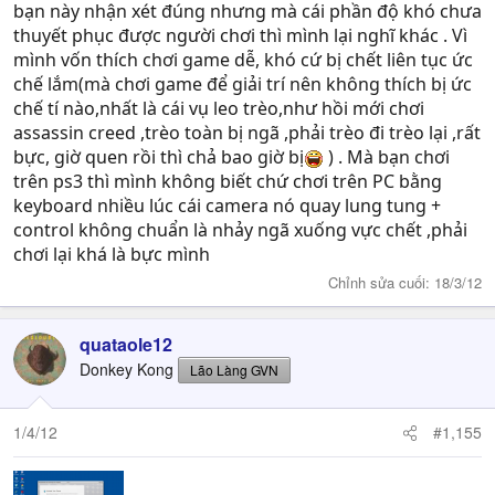
Cái dở:
bạn này nhận xét đúng nhưng mà cái phần độ khó chưa
- Hệ thống chiến đấu khá đơn giản, đánh trùm - đánh
thuyết phục được người chơi thì mình lại nghĩ khác . Vì
quái dễ, gamer gà như tôi mà hiếm khi đánh boss lại lần
mình vốn thích chơi game dễ, khó cứ bị chết liên tục ức
2. Đi cảnh cũng dễ, người chơi hầu như không bị thử
chế lắm(mà chơi game để giải trí nên không thích bị ức
thách nhiều ở chướng ngại vật cũng như giải đố. Nói
chế tí nào,nhất là cái vụ leo trèo,như hồi mới chơi
chung là
độ khó chưa thuyết phục được người chơi
.
assassin creed ,trèo toàn bị ngã ,phải trèo đi trèo lại ,rất
- Mỗi một chapter của game đều
quá dài
, chơi cảm thấy
bực, giờ quen rồi thì chả bao giờ bị
) . Mà bạn chơi
rất lâu, rất ngán ngẩm.
trên ps3 thì mình không biết chứ chơi trên PC bằng
Dù sao phần này cũng do American McGee thiết kế nên
keyboard nhiều lúc cái camera nó quay lung tung +
chơi vẫn thấy hay.
control không chuẩn là nhảy ngã xuống vực chết ,phải
chơi lại khá là bực mình
Chỉnh sửa cuối:
18/3/12
quataole12
Donkey Kong
Lão Làng GVN
1/4/12
#1,155