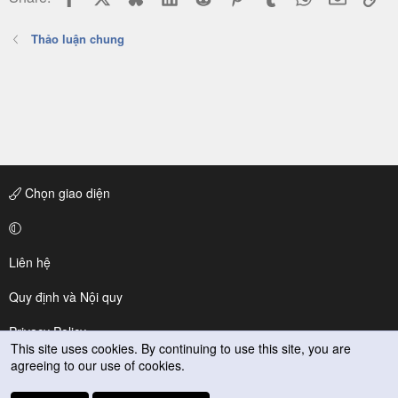
Thảo luận chung
Chọn giao diện
Liên hệ
Quy định và Nội quy
Privacy Policy
This site uses cookies. By continuing to use this site, you are
agreeing to our use of cookies.
Trợ giúp