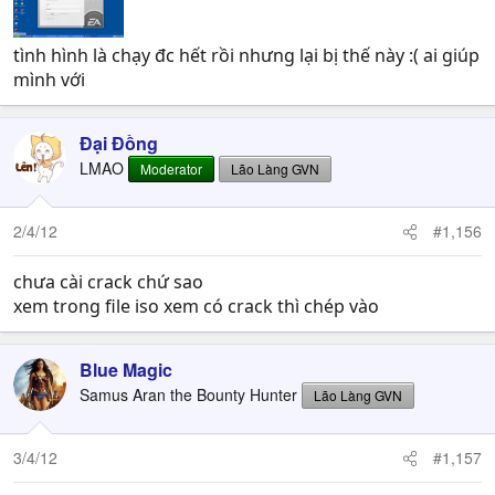
tình hình là chạy đc hết rồi nhưng lại bị thế này :( ai giúp
mình với
Đại Đồng
LMAO
Moderator
Lão Làng GVN
2/4/12
#1,156
chưa cài crack chứ sao
xem trong file iso xem có crack thì chép vào
Blue Magic
Samus Aran the Bounty Hunter
Lão Làng GVN
3/4/12
#1,157