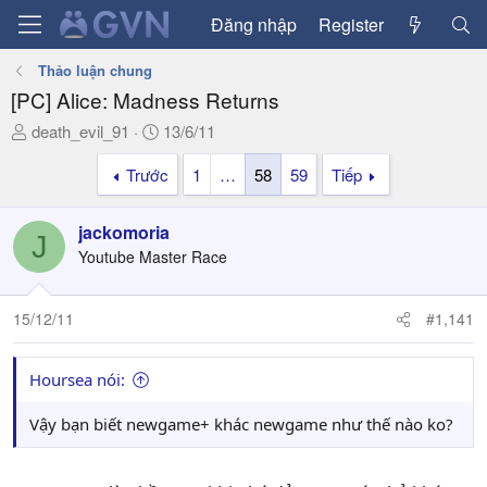
Đăng nhập
Register
Thảo luận chung
[PC] Alice: Madness Returns
T
N
death_evil_91
13/6/11
h
g
Trước
1
…
58
59
Tiếp
r
à
e
y
a
g
jackomoria
J
d
ử
Youtube Master Race
s
i
t
a
15/12/11
#1,141
r
t
Hoursea nói:
e
r
Vậy bạn biết newgame+ khác newgame như thế nào ko?