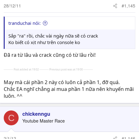
28/12/11
#1,145
tranduchai nói:
Sắp "ra" rồi, chắc vài ngày nữa sẽ có crack
Ko biết có xịt như trên console ko
Đã ra từ lâu và crack cũng có từ lâu rồi!
---------- Post added at 19:02 ---------- Previous post was at 19:00 ----------
May mà cái phần 2 này có luôn cả phần 1, đỡ quá.
Chắc EA nghĩ chẳng ai mua phần 1 nữa nên khuyến mãi
luôn. ^^
chickenngu
C
Youtube Master Race
2/1/12
#1,146