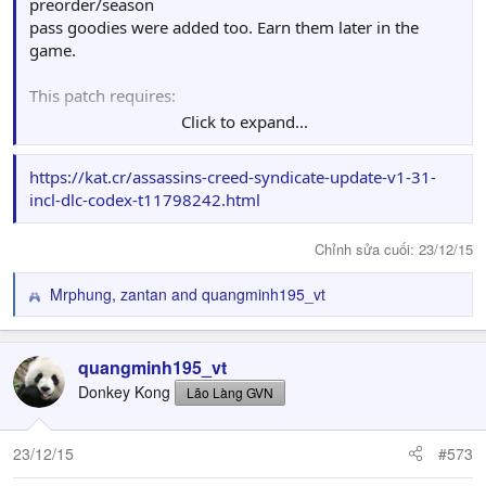
preorder/season
pass goodies were added too. Earn them later in the
game.
This patch requires:
Click to expand...
Assassins.Creed.Syndicate-CODEX
+ Assassins.Creed.Syndicate.Update.v1.21-CODEX
https://kat.cr/assassins-creed-syndicate-update-v1-31-
incl-dlc-codex-t11798242.html
Chỉnh sửa cuối:
23/12/15
Mrphung
,
zantan
and
quangminh195_vt
R
e
a
c
quangminh195_vt
t
Donkey Kong
Lão Làng GVN
i
o
n
23/12/15
#573
s