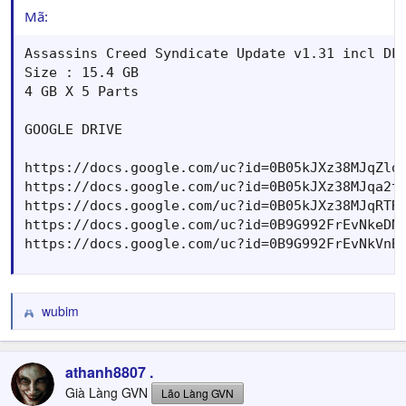
Mã:
Assassins Creed Syndicate Update v1.31 incl DLC
Size : 15.4 GB

4 GB X 5 Parts

GOOGLE DRIVE

https://docs.google.com/uc?id=0B05kJXz38MJqZldN
https://docs.google.com/uc?id=0B05kJXz38MJqa2tV
https://docs.google.com/uc?id=0B05kJXz38MJqRTRW
https://docs.google.com/uc?id=0B9G992FrEvNkeDNX
https://docs.google.com/uc?id=0B9G992FrEvNkVnB
wubim
R
e
a
c
athanh8807 .
t
Già Làng GVN
Lão Làng GVN
i