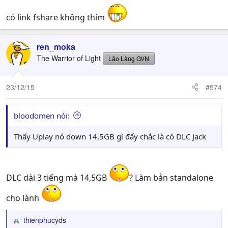
:
có link fshare không thím
ren_moka
The Warrior of Light
Lão Làng GVN
23/12/15
#574
bloodomen nói:
Thấy Uplay nó down 14,5GB gì đấy chắc là có DLC Jack
DLC dài 3 tiếng mà 14,5GB
? Làm bản standalone
cho lành
thienphucyds
R