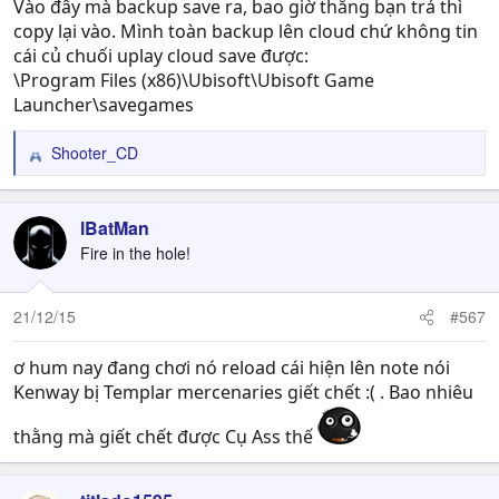
Vào đây mà backup save ra, bao giờ thằng bạn trả thì
copy lại vào. Mình toàn backup lên cloud chứ không tin
cái củ chuối uplay cloud save được:
\Program Files (x86)\Ubisoft\Ubisoft Game
Launcher\savegames
Shooter_CD
R
e
a
c
lBatMan
t
Fire in the hole!
i
o
n
21/12/15
#567
s
:
ơ hum nay đang chơi nó reload cái hiện lên note nói
Kenway bị Templar mercenaries giết chết :( . Bao nhiêu
thằng mà giết chết được Cụ Ass thế