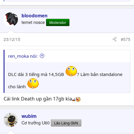
e
a
c
bloodomen
t
temet nosce
Moderator
i
o
n
23/12/15
#575
s
:
ren_moka nói:
DLC dài 3 tiếng mà 14,5GB
? Làm bản standalone
cho lành
Cái link Death up gần 17gb kìa
wubim
Cơ trưởng U60
Lão Làng GVN