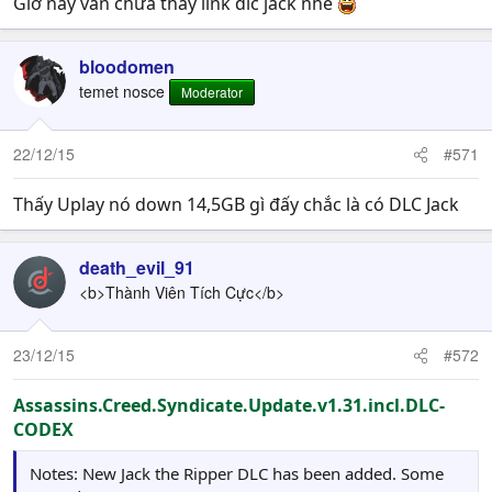
Giờ này vẫn chưa thấy link dlc jack nhể
bloodomen
temet nosce
Moderator
22/12/15
#571
Thấy Uplay nó down 14,5GB gì đấy chắc là có DLC Jack
death_evil_91
<b>Thành Viên Tích Cực</b>
23/12/15
#572
Assassins.Creed.Syndicate.Update.v1.31.incl.DLC-
CODEX
Notes: New Jack the Ripper DLC has been added. Some