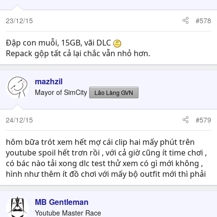
o
n
23/12/15
#578
s
:
Đập con muỗi, 15GB, vãi DLC
Repack gộp tất cả lại chắc vẫn nhỏ hơn.
mazhzil
Mayor of SimCity
Lão Làng GVN
24/12/15
#579
hôm bữa trót xem hết mợ cái clip hai mấy phút trên
youtube spoil hết trơn rồi , với cả giờ cũng ít time chơi ,
có bác nào tải xong dlc test thử xem có gì mới không ,
hình như thêm ít đồ chơi với mấy bộ outfit mới thì phải
MB Gentleman
Youtube Master Race