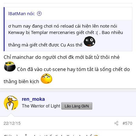
lBatMan nói:
ơ hum nay đang chơi nó reload cái hiện lên note nói
Kenway bị Templar mercenaries giết chết :( . Bao nhiêu
thằng mà giết chết được Cụ Ass thế
Chỉ mainchar do người chơi đk mới bất tử thôi nhé
Còn đã vào cut-scene hay tóm tắt là sống chết do
thằng biên kịch
ren_moka
The Warrior of Light
Lão Làng GVN
22/12/15
#570