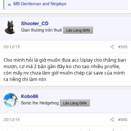
MB Gentleman
and
Ninjakyo
R
e
a
c
Shooter_CD
t
Gian thương trốn thuế
Lão Làng GVN
i
o
n
20/12/15
#565
s
:
Cho mình hỏi là giờ muốn đưa acc Uplay cho thằng bạn
mượn, cơ mà 2 bản gần đây ko cho tạo nhiều profile,
còn mấy nv chưa làm giờ muốn chép cái save của mình
ra riêng thì làm ntn
Kobo86
Sonic the Hedgehog
Lão Làng GVN
20/12/15
#566