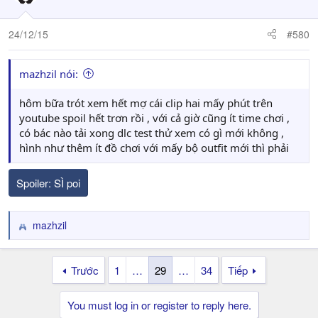
24/12/15
#580
mazhzil nói:
hôm bữa trót xem hết mợ cái clip hai mấy phút trên
youtube spoil hết trơn rồi , với cả giờ cũng ít time chơi ,
có bác nào tải xong dlc test thử xem có gì mới không ,
hình như thêm ít đồ chơi với mấy bộ outfit mới thì phải
Spoiler:
SÌ poi
mazhzil
R
e
a
Trước
1
…
29
…
34
Tiếp
c
t
i
You must log in or register to reply here.
o