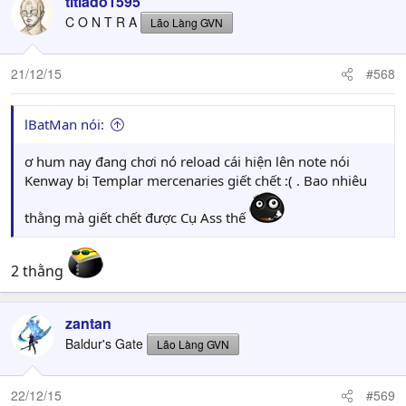
titlado1595
C O N T R A
Lão Làng GVN
21/12/15
#568
lBatMan nói:
ơ hum nay đang chơi nó reload cái hiện lên note nói
Kenway bị Templar mercenaries giết chết :( . Bao nhiêu
thằng mà giết chết được Cụ Ass thế
2 thằng
zantan
Baldur's Gate
Lão Làng GVN
22/12/15
#569