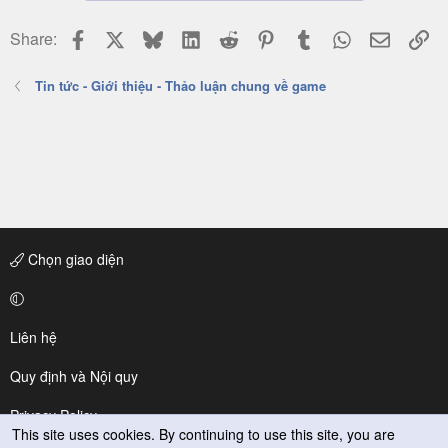
n
s
Facebook
X
Bluesky
LinkedIn
Reddit
Pinterest
Tumblr
WhatsApp
Email
Li
Share:
:
Tin tức - Giới thiệu - Thảo luận chung về game
Chọn giao diện
Liên hệ
Quy định và Nội quy
Privacy Policy
This site uses cookies. By continuing to use this site, you are