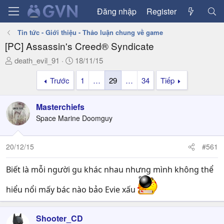
Đăng nhập
Register
Tin tức - Giới thiệu - Thảo luận chung về game
[PC] Assassin's Creed® Syndicate
T
N
death_evil_91
18/11/15
h
g
Trước
1
…
29
…
34
Tiếp
r
à
e
y
a
g
Masterchiefs
d
ử
Space Marine Doomguy
s
i
t
a
20/12/15
#561
r
t
Biết là mỗi người gu khác nhau nhưng mình không thể
e
r
hiểu nổi mấy bác nào bảo Evie xấu
Shooter_CD