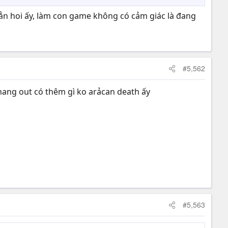
ẳn hoi ấy, làm con game không có cảm giác là đang
#5,562
 hang out có thêm gì ko arảcan death ấy
#5,563