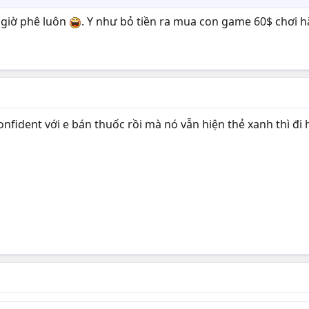
a giờ phê luôn
. Y như bỏ tiền ra mua con game 60$ chơi h
nfident với e bán thuốc rồi mà nó vẫn hiện thẻ xanh thì đi