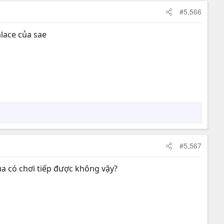
#5,566
alace của sae
#5,567
ua có chơi tiếp được không vậy?