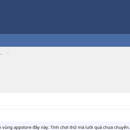
Thảo luận chung về game
 vùng appstore đây này. Tính chơi thử mà lười quá chưa chuyển.