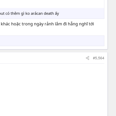
out có thêm gì ko arảcan death ấy
t khác hoặc trong ngày rảnh lắm đi hẵng nghĩ tới
#5,564