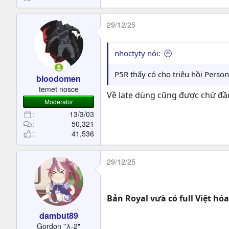
29/12/25
nhoctyty nói:
P5R thấy có cho triệu hồi Perso
bloodomen
temet nosce
Về late dùng cũng được chứ đầu
Moderator
13/3/03
50,321
41,536
29/12/25
Bản Royal vưà có full Việt hóa
dambut89
Gordon "λ-2"