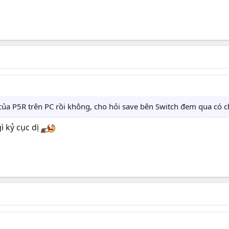
của P5R trên PC rồi không, cho hỏi save bên Switch đem qua có c
gì kỷ cục dị