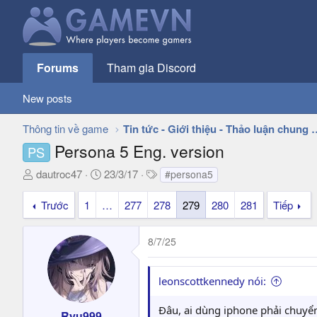
Forums
Tham gia Discord
New posts
Thông tin về game
Tin tức - Giới thiệu - 
Persona 5 Eng. version
PS
T
N
T
dautroc47
23/3/17
#persona5
h
g
a
r
à
g
Trước
1
…
277
278
279
280
281
Tiếp
e
y
s
a
g
8/7/25
d
ử
s
i
t
leonscottkennedy nói:
a
r
Đâu, ai dùng iphone phải chuyển
Ryu999