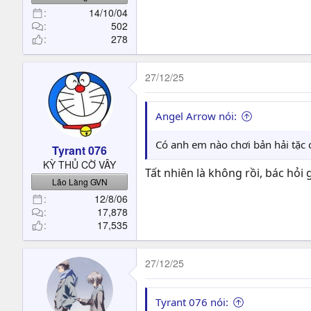
14/10/04
502
278
27/12/25
Angel Arrow nói:
Có anh em nào chơi bản hải tặc 
Tyrant 076
KỲ THỦ CỜ VÂY
Tất nhiên là không rồi, bác hỏi 
Lão Làng GVN
12/8/06
17,878
17,535
27/12/25
Tyrant 076 nói: