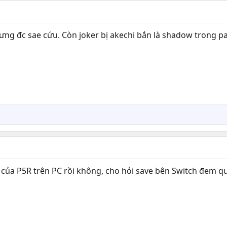
nhưng đc sae cứu. Còn joker bị akechi bắn là shadow trong p
 của P5R trên PC rồi không, cho hỏi save bên Switch đem q