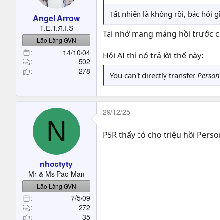
Tất nhiên là không rồi, bác hỏi g
Angel Arrow
T.E.T.Я.I.S
Tại nhớ mang máng hồi trước c
Lão Làng GVN
14/10/04
Hỏi AI thì nó trả lời thế này:
502
278
You can't directly transfer
Person
29/12/25
N
P5R thấy có cho triệu hồi Pers
nhoctyty
Mr & Ms Pac-Man
Lão Làng GVN
7/5/09
272
35