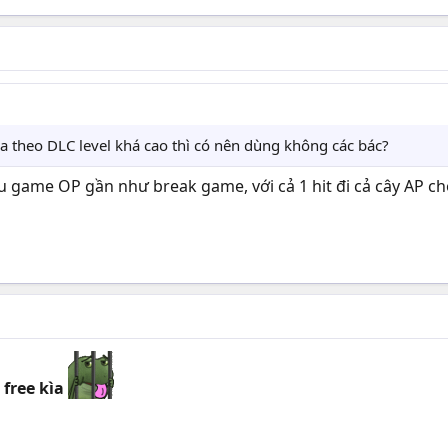
na theo DLC level khá cao thì có nên dùng không các bác?
 game OP gần như break game, với cả 1 hit đi cả cây AP ch
 free kìa