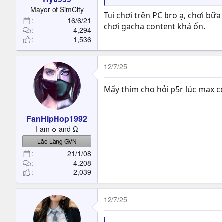
t
Mayor of SimCity
e
Tui chơi trên PC bro ạ, chơi bữ
16/6/21
r
chơi gacha content khá ổn.
4,294
1,536
12/7/25
Mấy thím cho hỏi p5r lúc max co
FanHipHop1992
I am α and Ω
Lão Làng GVN
21/1/08
4,208
2,039
12/7/25