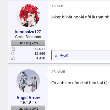
17/7/25
Joker bị bắt ngoài đời là thật 
kanosaizo127
Crash Bandicoot
Lão Làng GVN
29/1/11
12,969
RyuK
R
4,418
e
a
c
27/12/25
t
i
Có anh em nào chơi bản hải tặc
o
n
s
Angel Arrow
:
T.E.T.Я.I.S
Lão Làng GVN