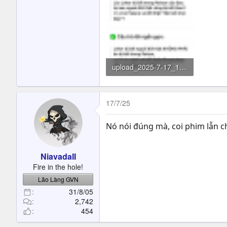
upload_2025-7-17_1-14-59.png
276.1 KB · Đọc: 328
17/7/25
Nó nói đúng mà, coi phim lẫn c
NiavadaII
Fire in the hole!
Lão Làng GVN
31/8/05
2,742
454