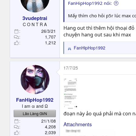
FanHipHop1992 nói:
Mấy thím cho hỏi p5r lúc max co
3vudeptrai
C O N T R A
Hang out thì thêm hội thoại đỏ
26/3/21
chuyện hang out sau khi max
1,707
1,212
FanHipHop1992
R
e
a
c
17/7/25
t
i
o
n
s
FanHipHop1992
:
I am α and Ω
đoạn này ảo quá phải mà con n
Lão Làng GVN
21/1/08
Attachments
4,208
2,039