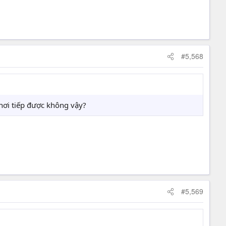
#5,568
hơi tiếp được không vậy?
#5,569