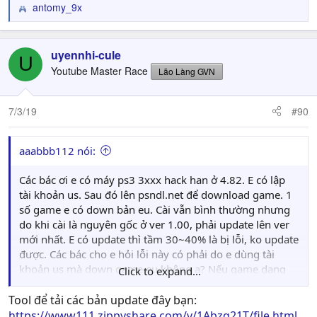
antomy_9x
R
e
a
c
uyennhi-cule
U
t
Youtube Master Race
Lão Làng GVN
i
o
n
7/3/19
#90
s
:
aaabbb112 nói:
Các bác ơi e có máy ps3 3xxx hack han ở 4.82. E có lập
tài khoản us. Sau đó lên psndl.net để download game. 1
số game e có down bản eu. Cài vẫn bình thường nhưng
do khi cài là nguyên gốc ở ver 1.00, phải update lên ver
mới nhất. E có update thì tầm 30~40% là bị lỗi, ko update
được. Các bác cho e hỏi lỗi này có phải do e dùng tài
khoản us mà down game eu không ạ? Nếu game dạng
Click to expand...
folder thì us hay eu có ảnh hưởng gì ko ạ (game dạng
này thì luôn đc convert ở ver mới nhất)? E có lên mạng
Tool để tải các bản update đây bạn:
để down những bản ver mới nhất về cài nhưng game
https://www111.zippyshare.com/v/1Abzq21T/file.html