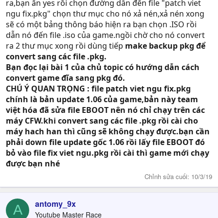
ra,bạn ấn yes rồi chọn đường dẫn đến file "patch viet
ngu fix.pkg" chọn thư mục cho nó xả nén,xả nén xong
sẽ có một bảng thông báo hiện ra bạn chọn .ISO rồi
dẫn nó đến file .iso của game.ngồi chờ cho nó convert
ra 2 thư mục xong rồi dùng tiếp
make backup pkg để
convert sang các file .pkg.
Bạn đọc lại bài 1 của chủ topic có hướng dẫn cách
convert game đĩa sang pkg đó.
CHÚ Ý QUAN TRỌNG : file patch viet ngu fix.pkg
chính là bản update 1.06 của game,bản này team
việt hóa đã sửa file EBOOT nên nó chỉ chạy trên các
máy CFW.khi convert sang các file .pkg rồi cài cho
máy hach han thì cũng sẽ không chạy được.bạn cần
phải down file update gốc 1.06 rồi lấy file EBOOT đó
bỏ vào file fix viet ngu.pkg rồi cài thì game mới chạy
được bạn nhé
Chỉnh sửa cuối:
10/3/19
antomy_9x
A
Youtube Master Race