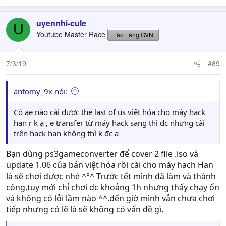
uyennhi-cule
U
Youtube Master Race
Lão Làng GVN
7/3/19
#89
antomy_9x nói:
Có ae nào cài được the last of us việt hóa cho máy hack
han r k ạ , e transfer từ máy hack sang thì đc nhưng cài
trên hack han không thì k đc ạ
Bạn dùng ps3gameconverter để cover 2 file .iso và
update 1.06 của bản việt hóa rồi cài cho máy hach Han
là sẽ chơi được nhé ^°^ Trước tết mình đã làm và thành
công,tuy mới chỉ chơi dc khoảng 1h nhưng thấy chạy ổn
và không có lỗi lầm nào ^^.đến giờ mình vẫn chưa chơi
tiếp nhưng có lẽ là sẽ không có vấn đề gì.