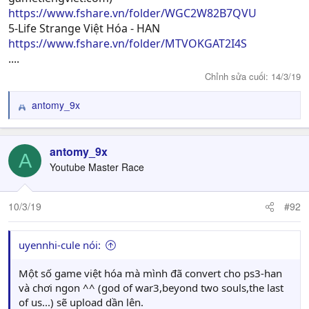
https://www.fshare.vn/folder/WGC2W82B7QVU
5-Life Strange Việt Hóa - HAN
https://www.fshare.vn/folder/MTVOKGAT2I4S
....
Chỉnh sửa cuối:
14/3/19
antomy_9x
R
e
a
c
antomy_9x
A
t
Youtube Master Race
i
o
n
10/3/19
#92
s
:
uyennhi-cule nói:
Một số game việt hóa mà mình đã convert cho ps3-han
và chơi ngon ^^ (god of war3,beyond two souls,the last
of us...) sẽ upload dần lên.