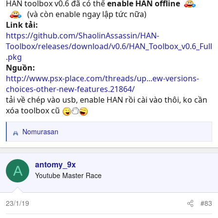
HAN toolbox v0.6 đã có thể
enable HAN offline
(và còn enable ngay lập tức nữa)
Link tải:
https://github.com/ShaolinAssassin/HAN-
Toolbox/releases/download/v0.6/HAN_Toolbox_v0.6_Full
.pkg
Nguồn:
http://www.psx-place.com/threads/up...ew-versions-
choices-other-new-features.21864/
tải về chép vào usb, enable HAN rồi cài vào thôi, ko cần
xóa toolbox cũ
Nomurasan
R
e
a
c
antomy_9x
A
t
Youtube Master Race
i
o
n
23/1/19
#83
s