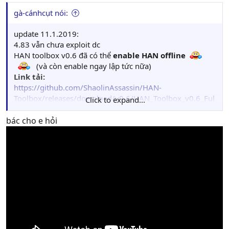
:
gà-cánhcụt nói:
update 11.1.2019:
4.83 vẫn chưa exploit dc
HAN toolbox v0.6 đã có thể
enable HAN offline
(và còn enable ngay lập tức nữa)
Link tải:
https://github.com/ShaolinAssassin/HAN-
Toolbox/releases/download/v0.6/HAN_Toolbox_v0.6_Ful
Click to expand...
l.pkg
Nguồn:
bác cho e hỏi
http://www.psx-place.com/threads/up...ew-versions-
choices-other-new-features.21864/
tải về chép vào usb, enable HAN rồi cài vào thôi, ko cần
xóa toolbox cũ