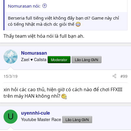
Nomurasan nói:
Berseria full tiếng việt không đấy bạn ơi? Game này chỉ
có tiếng Nhật mà dịch dc giỏi thế
Thấy team việt hóa nói là full bạn ah.
Nomurasan
Zael ♥ Calista
Moderator
Lão Làng GVN
15/3/19
#99
xin hỏi các cao thủ, hiện giờ có cách nào để chơi FFXIII
trên máy HAN không nhỉ?
uyennhi-cule
U
Youtube Master Race
Lão Làng GVN