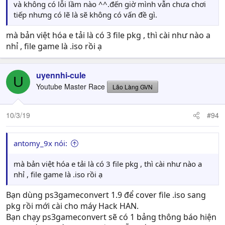
và không có lỗi lầm nào ^^.đến giờ mình vẫn chưa chơi
tiếp nhưng có lẽ là sẽ không có vấn đề gì.
mà bản việt hóa e tải là có 3 file pkg , thì cài như nào a
nhỉ , file game là .iso rồi ạ
uyennhi-cule
U
Youtube Master Race
Lão Làng GVN
10/3/19
#94
antomy_9x nói:
mà bản việt hóa e tải là có 3 file pkg , thì cài như nào a
nhỉ , file game là .iso rồi ạ
Bạn dùng ps3gameconvert 1.9 để cover file .iso sang
pkg rồi mới cài cho máy Hack HAN.
Bạn chạy ps3gameconvert sẽ có 1 bảng thông báo hiện