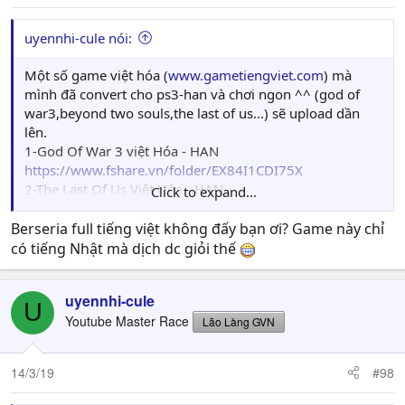
uyennhi-cule nói:
Một số game việt hóa (
www.gametiengviet.com
) mà
mình đã convert cho ps3-han và chơi ngon ^^ (god of
war3,beyond two souls,the last of us...) sẽ upload dần
lên.
1-God Of War 3 việt Hóa - HAN
https://www.fshare.vn/folder/EX84I1CDI75X
2-The Last Of Us Việt Hóa - HAN
Click to expand...
https://www.fshare.vn/folder/GHUJS51ENRPX
3-GTA V Việt Hóa - HAN (link gốc của gametiengviet.com)
Berseria full tiếng việt không đấy bạn ơi? Game này chỉ
https://4share.vn/d/5e6b6b676b696767
có tiếng Nhật mà dịch dc giỏi thế
4-Tales Of Berseria Việt Hóa - HAN (link gốc của
gametiengviet.com)
uyennhi-cule
https://www.fshare.vn/folder/WGC2W82B7QVU
U
Youtube Master Race
5-Life Strange Việt Hóa - HAN
Lão Làng GVN
https://www.fshare.vn/folder/MTVOKGAT2I4S
....
14/3/19
#98