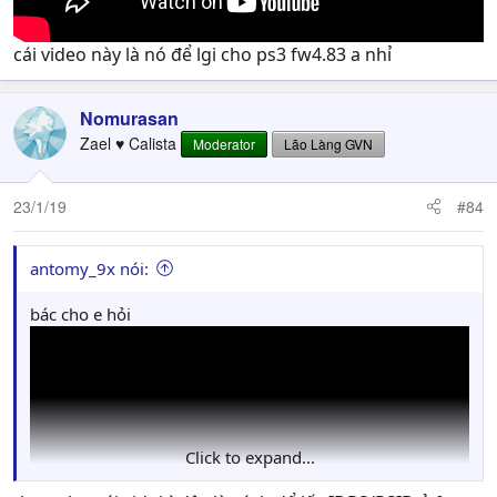
cái video này là nó để lgi cho ps3 fw4.83 a nhỉ
Nomurasan
Zael ♥ Calista
Moderator
Lão Làng GVN
23/1/19
#84
antomy_9x nói:
bác cho e hỏi
Click to expand...