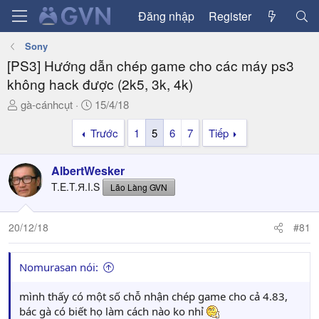
Đăng nhập
Register
Sony
[PS3] Hướng dẫn chép game cho các máy ps3
không hack được (2k5, 3k, 4k)
T
N
gà-cánhcụt
15/4/18
h
g
Trước
1
5
6
7
Tiếp
r
à
e
y
a
g
AlbertWesker
d
ử
T.E.T.Я.I.S
Lão Làng GVN
s
i
t
a
20/12/18
#81
r
t
Nomurasan nói:
e
r
mình thấy có một số chỗ nhận chép game cho cả 4.83,
bác gà có biết họ làm cách nào ko nhỉ