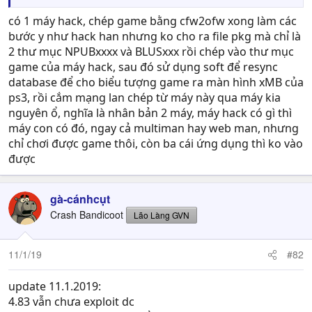
có 1 máy hack, chép game bằng cfw2ofw xong làm các
bước y như hack han nhưng ko cho ra file pkg mà chỉ là
2 thư mục NPUBxxxx và BLUSxxx rồi chép vào thư mục
game của máy hack, sau đó sử dụng soft để resync
database để cho biểu tượng game ra màn hình xMB của
ps3, rồi cắm mạng lan chép từ máy này qua máy kia
nguyên ổ, nghĩa là nhân bản 2 máy, máy hack có gì thì
máy con có đó, ngay cả multiman hay web man, nhưng
chỉ chơi được game thôi, còn ba cái ứng dụng thì ko vào
được
gà-cánhcụt
Crash Bandicoot
Lão Làng GVN
11/1/19
#82
update 11.1.2019:
4.83 vẫn chưa exploit dc