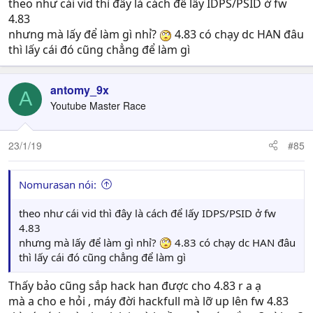
theo như cái vid thì đây là cách để lấy IDPS/PSID ở fw
4.83
nhưng mà lấy để làm gì nhỉ?
4.83 có chạy dc HAN đâu
thì lấy cái đó cũng chẳng để làm gì
cái video này là nó để lgi cho ps3 fw4.83 a nhỉ
antomy_9x
A
Youtube Master Race
23/1/19
#85
Nomurasan nói:
theo như cái vid thì đây là cách để lấy IDPS/PSID ở fw
4.83
nhưng mà lấy để làm gì nhỉ?
4.83 có chạy dc HAN đâu
thì lấy cái đó cũng chẳng để làm gì
Thấy bảo cũng sắp hack han được cho 4.83 r a ạ
mà a cho e hỏi , máy đời hackfull mà lỡ up lên fw 4.83