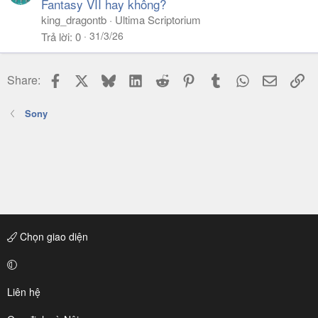
Fantasy VII hay không?
king_dragontb
Ultima Scriptorium
31/3/26
Trả lời
0
Facebook
X
Bluesky
LinkedIn
Reddit
Pinterest
Tumblr
WhatsApp
Email
Li
Share:
Sony
Chọn giao diện
Liên hệ