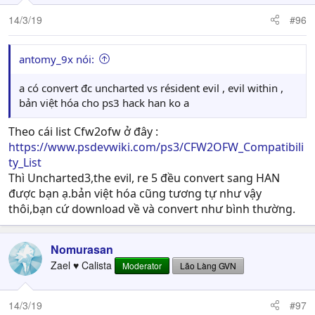
máy hach han thì cũng sẽ không chạy được.bạn cần
14/3/19
#96
phải down file update gốc 1.06 rồi lấy file EBOOT đó
bỏ vào file fix viet ngu.pkg rồi cài thì game mới
chạy được bạn nhé
antomy_9x nói:
a có convert đc uncharted vs résident evil , evil within ,
bản việt hóa cho ps3 hack han ko a
Theo cái list Cfw2ofw ở đây :
https://www.psdevwiki.com/ps3/CFW2OFW_Compatibili
ty_List
Thì Uncharted3,the evil, re 5 đều convert sang HAN
được bạn ạ.bản việt hóa cũng tương tự như vậy
thôi,bạn cứ download về và convert như bình thường.
Nomurasan
Zael ♥ Calista
Moderator
Lão Làng GVN
14/3/19
#97