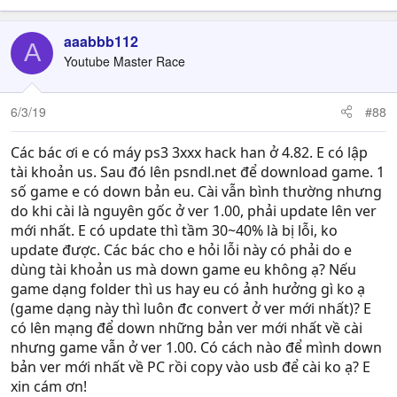
aaabbb112
A
Youtube Master Race
6/3/19
#88
Các bác ơi e có máy ps3 3xxx hack han ở 4.82. E có lập
tài khoản us. Sau đó lên psndl.net để download game. 1
số game e có down bản eu. Cài vẫn bình thường nhưng
do khi cài là nguyên gốc ở ver 1.00, phải update lên ver
mới nhất. E có update thì tầm 30~40% là bị lỗi, ko
update được. Các bác cho e hỏi lỗi này có phải do e
dùng tài khoản us mà down game eu không ạ? Nếu
game dạng folder thì us hay eu có ảnh hưởng gì ko ạ
(game dạng này thì luôn đc convert ở ver mới nhất)? E
có lên mạng để down những bản ver mới nhất về cài
nhưng game vẫn ở ver 1.00. Có cách nào để mình down
bản ver mới nhất về PC rồi copy vào usb để cài ko ạ? E
xin cám ơn!