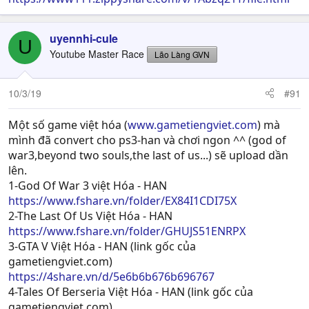
vẫn ở ver 1.00. Có cách nào để mình down bản ver mới
nhất về PC rồi copy vào usb để cài ko ạ? E xin cám ơn!
uyennhi-cule
U
Youtube Master Race
Lão Làng GVN
10/3/19
#91
Một số game việt hóa (
www.gametiengviet.com
) mà
mình đã convert cho ps3-han và chơi ngon ^^ (god of
war3,beyond two souls,the last of us...) sẽ upload dần
lên.
1-God Of War 3 việt Hóa - HAN
https://www.fshare.vn/folder/EX84I1CDI75X
2-The Last Of Us Việt Hóa - HAN
https://www.fshare.vn/folder/GHUJS51ENRPX
3-GTA V Việt Hóa - HAN (link gốc của
gametiengviet.com)
https://4share.vn/d/5e6b6b676b696767
4-Tales Of Berseria Việt Hóa - HAN (link gốc của
gametiengviet.com)