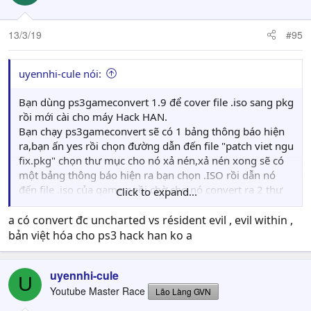
13/3/19
#95
uyennhi-cule nói:
Bạn dùng ps3gameconvert 1.9 để cover file .iso sang pkg
rồi mới cài cho máy Hack HAN.
Bạn chạy ps3gameconvert sẽ có 1 bảng thông báo hiện
ra,bạn ấn yes rồi chọn đường dẫn đến file "patch viet ngu
fix.pkg" chọn thư mục cho nó xả nén,xả nén xong sẽ có
một bảng thông báo hiện ra bạn chọn .ISO rồi dẫn nó
đến file .iso của game.ngồi chờ cho nó convert ra 2 thư
Click to expand...
mục xong rồi dùng tiếp
make backup pkg để convert
sang các file .pkg.
a có convert đc uncharted vs résident evil , evil within ,
Bạn đọc lại bài 1 của chủ topic có hướng dẫn cách
bản việt hóa cho ps3 hack han ko a
convert game đĩa sang pkg đó.
CHÚ Ý QUAN TRỌNG : file patch viet ngu fix.pkg
uyennhi-cule
chính là bản update 1.06 của game,bản này team
U
Youtube Master Race
việt hóa đã sửa file EBOOT nên nó chỉ chạy trên các
Lão Làng GVN
máy CFW.khi convert sang các file .pkg rồi cài cho