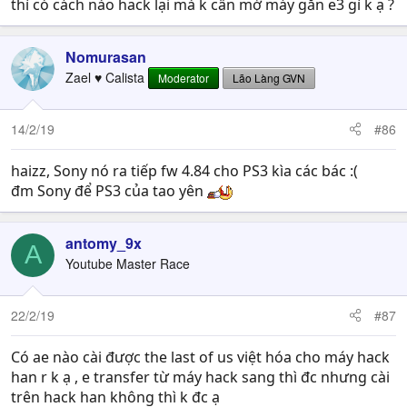
thì có cách nào hack lại mà k cần mở máy gắn e3 gì k ạ ?
Nomurasan
Zael ♥ Calista
Moderator
Lão Làng GVN
14/2/19
#86
haizz, Sony nó ra tiếp fw 4.84 cho PS3 kìa các bác :(
đm Sony để PS3 của tao yên
antomy_9x
A
Youtube Master Race
22/2/19
#87
Có ae nào cài được the last of us việt hóa cho máy hack
han r k ạ , e transfer từ máy hack sang thì đc nhưng cài
trên hack han không thì k đc ạ