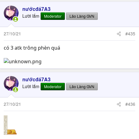
nướcđá7A3
Lười lắm
Moderator
Lão Làng GVN
27/10/21
#435
có 3 atk trông phèn quá
nướcđá7A3
Lười lắm
Moderator
Lão Làng GVN
27/10/21
#436