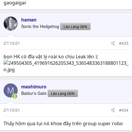
gaogaigar
haman
Sonic the Hedgehog
Lão Làng GVN
27/10/21
#433
bọn HK có đĩa vật lý roài ko chịu Leak lên :(
mashimuro
M
Baldur's Gate
Lão Làng GVN
27/10/21
#434
Thấy hôm qua tụi nó khoe đầy trên group super robo