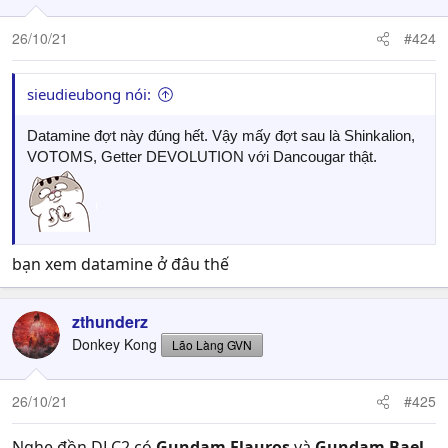
26/10/21
#424
sieudieubong nói:
Datamine đợt này đúng hết. Vậy mấy đợt sau là Shinkalion,
VOTOMS, Getter DEVOLUTION với Dancougar thật.
bạn xem datamine ở đâu thế
zthunderz
Donkey Kong
Lão Làng GVN
26/10/21
#425
Nghe đồn DLC2 có
Gundam Flauros
và
Gundam Bael