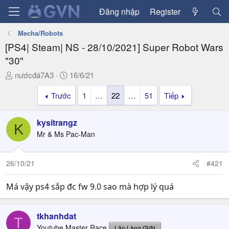
Đăng nhập
Register
Mecha/Robots
[PS4| Steam| NS - 28/10/2021] Super Robot Wars
"30"
T
N
nướcđá7A3
16/6/21
h
g
Trước
1
…
22
…
51
Tiếp
r
à
e
y
a
g
kysitrangz
K
d
ử
Mr & Ms Pac-Man
s
i
t
a
26/10/21
#421
r
t
Má vậy ps4 sắp đc fw 9.0 sao mà hợp lý quá
e
r
tkhanhdat
T
Youtube Master Race
Lão Làng GVN