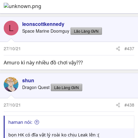
leonscottkennedy
L
Space Marine Doomguy
Lão Làng GVN
27/10/21
#437
Amuro kì này nhiều đồ chơi vậy???
shun
Dragon Quest
Lão Làng GVN
27/10/21
#438
haman nói:
bọn HK có đĩa vật lý roài ko chịu Leak lên :(