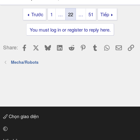
Trước
1
…
22
…
51
Tiếp
You must log in or register to reply here.
Facebook
X
Bluesky
LinkedIn
Reddit
Pinterest
Tumblr
WhatsApp
Email
Li
Share:
Mecha/Robots
Chọn giao diện