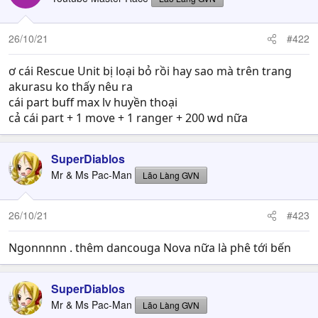
26/10/21
#422
ơ cái Rescue Unit bị loại bỏ rồi hay sao mà trên trang
akurasu ko thấy nêu ra
cái part buff max lv huyền thoại
cả cái part + 1 move + 1 ranger + 200 wd nữa
SuperDiablos
Mr & Ms Pac-Man
Lão Làng GVN
26/10/21
#423
Ngonnnnn . thêm dancouga Nova nữa là phê tới bến
SuperDiablos
Mr & Ms Pac-Man
Lão Làng GVN