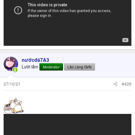
nướcđá7A3
Lười lắm
Moderator
Lão Làng GVN
27/10/21
#428