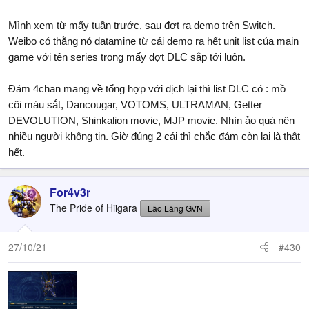
Mình xem từ mấy tuần trước, sau đợt ra demo trên Switch.
Weibo có thằng nó datamine từ cái demo ra hết unit list của main
game với tên series trong mấy đợt DLC sắp tới luôn.
Đám 4chan mang về tổng hợp với dịch lại thì list DLC có : mồ
côi máu sắt, Dancougar, VOTOMS, ULTRAMAN, Getter
DEVOLUTION, Shinkalion movie, MJP movie. Nhìn ảo quá nên
nhiều người không tin. Giờ đúng 2 cái thì chắc đám còn lại là thật
hết.
For4v3r
The Pride of Hiigara
Lão Làng GVN
27/10/21
#430