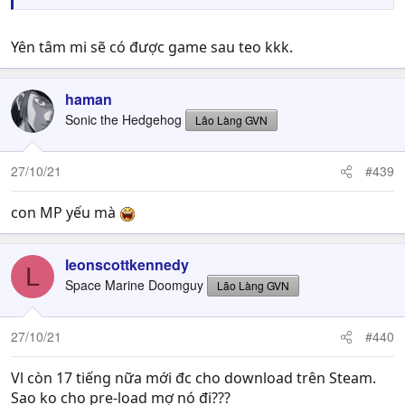
Yên tâm mi sẽ có được game sau teo kkk.
haman
Sonic the Hedgehog
Lão Làng GVN
27/10/21
#439
con MP yếu mà
leonscottkennedy
L
Space Marine Doomguy
Lão Làng GVN
27/10/21
#440
Vl còn 17 tiếng nữa mới đc cho download trên Steam.
Sao ko cho pre-load mợ nó đi???