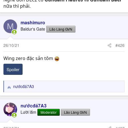
nữa thì phải.
mashimuro
M
Baldur's Gate
Lão Làng GVN
26/10/21
#426
Wing zero đặc sản tôm
Spoiler
nướcđá7A3
R
e
a
c
nướcđá7A3
t
Lười lắm
Moderator
Lão Làng GVN
i
o
n