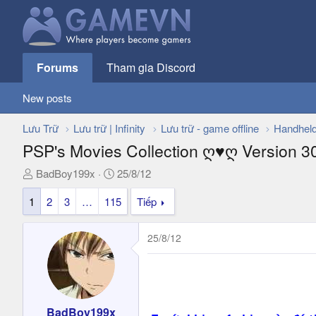
Forums
Tham gia Discord
New posts
Lưu Trữ
Lưu trữ | Infinity
Lưu trữ - game offline
Handhel
PSP's Movies Collection ღ♥ღ Version 30 
T
N
BadBoy199x
25/8/12
h
g
1
2
3
…
115
Tiếp
r
à
e
y
a
g
25/8/12
d
ử
s
i
t
a
r
BadBoy199x