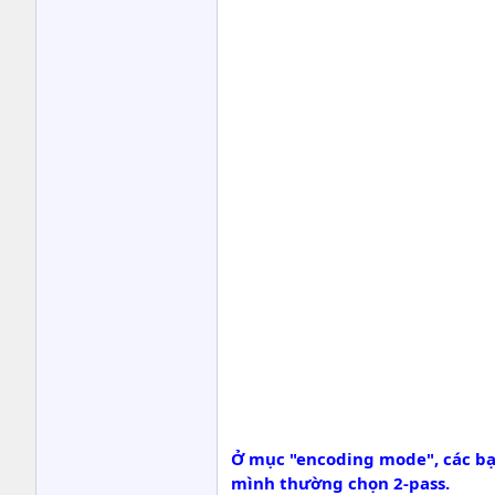
Ở mục
"encoding mode"
, các b
mình thường chọn
2-pass.