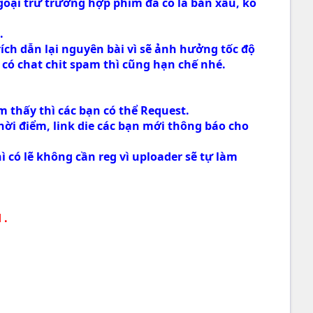
goại trừ trường hợp phim đã có là bản xấu, ko
.
trích dẫn lại nguyên bài vì sẽ ảnh hưởng tốc độ
u có chat chit spam thì cũng hạn chế nhé.
m thấy thì các bạn có thể Request.
thời điểm, link die các bạn mới thông báo cho
 có lẽ không cần reg vì uploader sẽ tự làm
 .