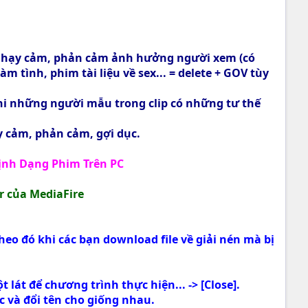
h nhạy cảm, phản cảm ảnh hưởng người xem (có
 tình, phim tài liệu về sex... = delete + GOV tùy
hi những người mẫu trong clip có những tư thế
 cảm, phản cảm, gợi dục.​
ịnh Dạng Phim Trên PC
r của MediaFire
heo đó khi các bạn download file về giải nén mà bị
t lát để chương trình thực hiện... -> [Close].
c và đổi tên cho giống nhau.