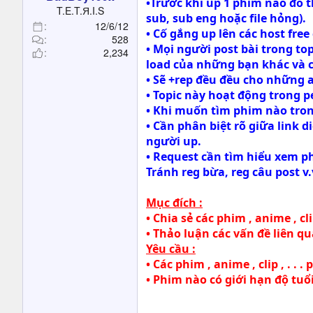
•Trước khi up 1 phim nào đó t
t
T.E.T.Я.I.S
sub, sub eng hoặc file hỏng).
e
12/6/12
• Cố gắng up lên các host free
r
528
• Mọi người post bài trong top
2,234
load của những bạn khác và ch
• Sẽ +rep đều đều cho những 
• Topic này hoạt động trong 
• Khi muốn tìm phim nào trong
• Cần phân biệt rõ giữa link d
người up.
• Request cần tìm hiểu xem ph
Tránh reg bừa, reg câu post v.v
Mục đích :
• Chia sẻ các phim , anime , cl
• Thảo luận các vấn đề liên qua
Yêu cầu :
• Các phim , anime , clip , . .
• Phim nào có giới hạn độ tuổi