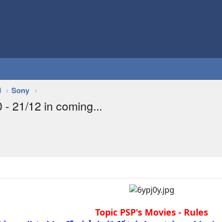
d
Sony
- 21/12 in coming...
Topic PSP's Movies - Rules