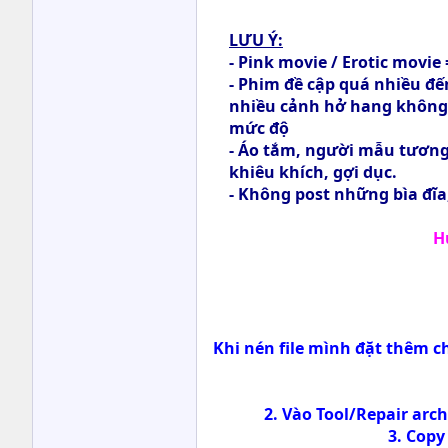
LƯU Ý:
- Pink movie / Erotic movie
- Phim đề cập quá nhiều đ
nhiều cảnh hở hang không ch
mức độ
- Áo tắm, người mẫu tương
khiêu khích, gợi dục.
- Không post những bìa đĩa
H
Khi nén file mình đặt thêm ch
2. Vào Tool/Repair arch
3. Copy