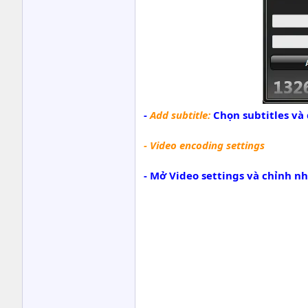
-
Add subtitle:
Chọn subtitles và 
- Video encoding settings
- Mở Video settings và chỉnh n