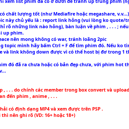
hì xem list phim đã có ở dưới để tránh up trùng phim (n
 có chất lượng tốt (như Mediafire hoặc megashare, v.v...)
ic này chủ yếu là : report link hỏng (vui lòng ko quote/
ỉ rõ những link nào hỏng), bàn luận về phim , . . . ; nế
ai up phim.
peace nên mong không có war, tránh loãng 2pic
 topic mình hãy bấm Ctrl + F để tìm phim đó. Nếu ko tì
ie và link không down được vì có thể host bị đơ trong 1 
im đó đã ra chưa hoặc có bản đẹp chưa, với phim hot thì
...
ip , . . . do chính các member trong box convert và upload
n đến phim , anime , . . .
 . phải có định dạng MP4 và xem được trên PSP .
 thì nên ghi rõ (VD:
16+
hoặc
18+
)