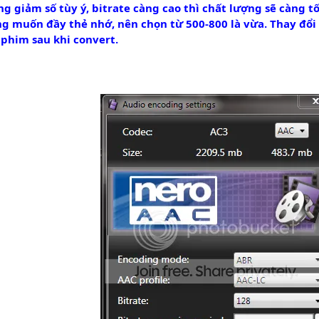
ăng giảm số tùy ý, bitrate càng cao thì chất lượng sẽ càng 
 muốn đầy thẻ nhớ, nên chọn từ 500-800 là vừa. Thay đổi số
phim sau khi convert.