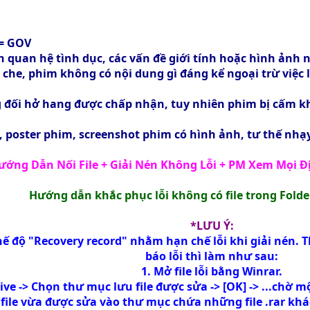
 = GOV
ến quan hệ tình dục, các vấn đề giới tính hoặc hình ản
e, phim không có nội dung gì đáng kể ngoại trừ việc làm
 đối hở hang được chấp nhận, tuy nhiên phim bị cấm k
, poster phim, screenshot phim có hình ảnh, tư thế nhạy
ướng Dẫn Nối File + Giải Nén Không Lỗi + PM Xem Mọi Đ
Hướng dẫn khắc phục lỗi không có file trong Folde
*LƯU Ý
:
ế độ "Recovery record" nhằm hạn chế lỗi khi giải nén. T
báo lỗi thì làm như sau:
1. Mở file lỗi bằng Winrar.
ive -> Chọn thư mục lưu file được sửa -> [OK] -> ...chờ mộ
 file vừa được sửa vào thư mục chứa những file .rar khá