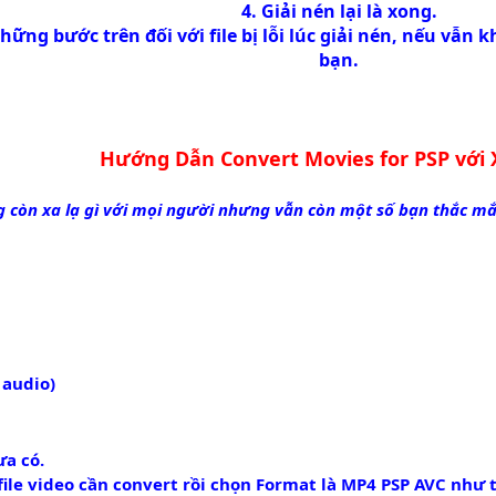
4. Giải nén lại là xong.
ững bước trên đối với file bị lỗi lúc giải nén, nếu vẫn
bạn.
Hướng Dẫn Convert Movies for PSP với 
 còn xa lạ gì với mọi người nhưng vẫn còn một số bạn thắc mắ
 audio)
ưa có.
ile video cần convert rồi chọn Format là
MP4 PSP AVC
như t