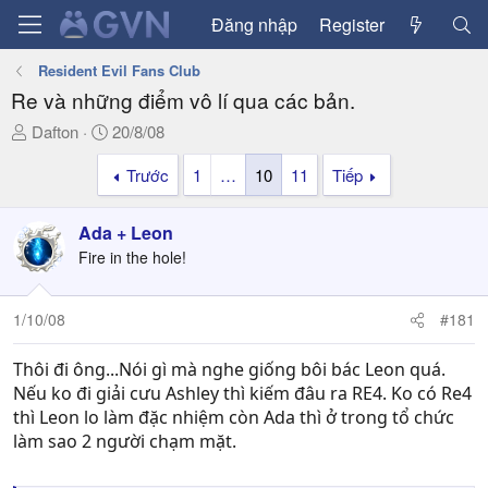
Đăng nhập
Register
Resident Evil Fans Club
Re và những điểm vô lí qua các bản.
T
N
Dafton
20/8/08
h
g
Trước
1
…
10
11
Tiếp
r
à
e
y
a
g
Ada + Leon
d
ử
Fire in the hole!
s
i
t
a
1/10/08
#181
r
t
Thôi đi ông...Nói gì mà nghe giống bôi bác Leon quá.
e
Nếu ko đi giải cưu Ashley thì kiếm đâu ra RE4. Ko có Re4
r
thì Leon lo làm đặc nhiệm còn Ada thì ở trong tổ chức
làm sao 2 người chạm mặt.