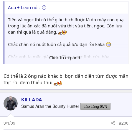
Ada + Leon nói:
Tiền và ngọc thì có thể giải thích được là do mấy con quạ
trong lúc ăn xác đã nuốt vừa thịt vừa tiền, ngọc. Còn lựu
đạn thì quả là quá đáng.
Chắc chắn nó nuốt luôn cả quả lựu đạn rồi kaka
Chắc anh ta mặc giáp hay đồng phục lính cứu hỏa
Click to expand...
chăng?
Có thể là 2 ông nào khác bị bọn dân diên túm được mần
thịt rồi đem thiêu thui
KILLADA
Samus Aran the Bounty Hunter
Lão Làng GVN
3/1/09
#200