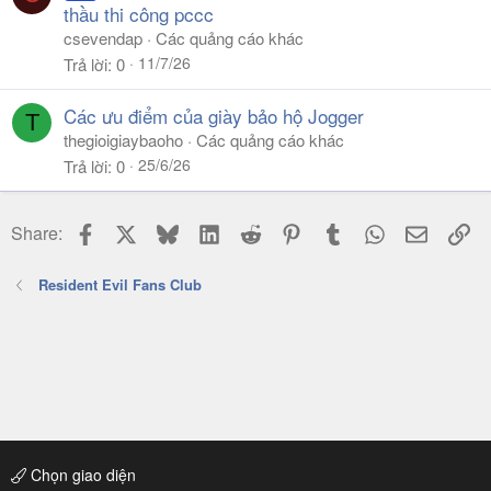
thầu thi công pccc
csevendap
Các quảng cáo khác
11/7/26
Trả lời
0
Các ưu điểm của giày bảo hộ Jogger
T
thegioigiaybaoho
Các quảng cáo khác
25/6/26
Trả lời
0
Facebook
X
Bluesky
LinkedIn
Reddit
Pinterest
Tumblr
WhatsApp
Email
Li
Share:
Resident Evil Fans Club
Chọn giao diện