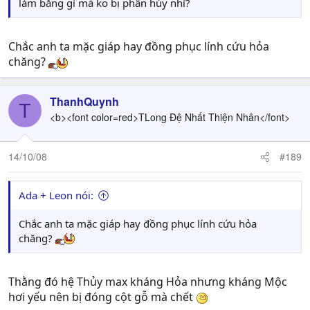
làm bằng gì mà ko bị phân hủy nhỉ?
Chắc anh ta mặc giáp hay đồng phục lính cứu hỏa
chăng?
ThanhQuynh
T
<b><font color=red>TLong Đệ Nhất Thiện Nhân</font>
14/10/08
#189
Ada + Leon nói:
Chắc anh ta mặc giáp hay đồng phục lính cứu hỏa
chăng?
Thằng đó hệ Thủy max kháng Hỏa nhưng kháng Mộc
hơi yếu nên bị đóng cột gỗ mà chết