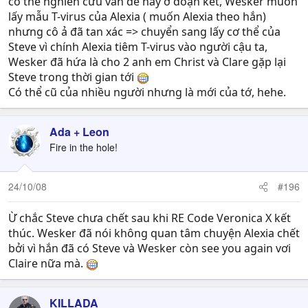
có thể nghiên cứu vấn đề này ở đoạn kết, Wesker muốn
lấy mẫu T-virus của Alexia ( muốn Alexia theo hắn)
nhưng cô ả đã tan xác => chuyển sang lấy cơ thể của
Steve vì chính Alexia tiêm T-virus vào người cậu ta,
Wesker đã hứa là cho 2 anh em Christ và Clare gặp lại
Steve trong thời gian tới
Có thể cũ của nhiều người nhưng là mới của tớ, hehe.
Ada + Leon
Fire in the hole!
24/10/08
#196
Ừ chắc Steve chưa chết sau khi RE Code Veronica X kết
thúc. Wesker đã nói không quan tâm chuyện Alexia chết
bởi vì hắn đã có Steve và Wesker còn see you again vơi
Claire nữa mà.
KILLADA