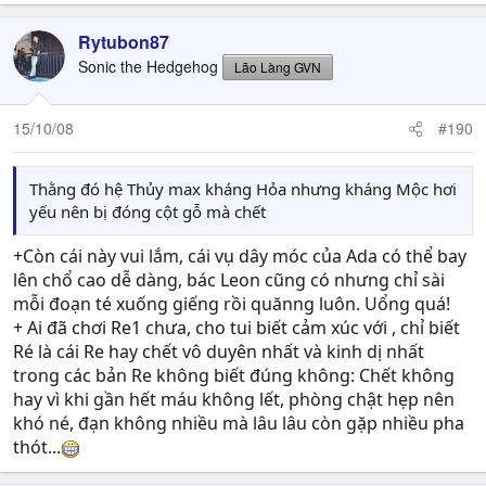
Rytubon87
Sonic the Hedgehog
Lão Làng GVN
15/10/08
#190
Thằng đó hệ Thủy max kháng Hỏa nhưng kháng Mộc hơi
yếu nên bị đóng cột gỗ mà chết
+Còn cái này vui lắm, cái vụ dây móc của Ada có thể bay
lên chổ cao dễ dàng, bác Leon cũng có nhưng chỉ sài
mỗi đoạn té xuống giếng rồi quănng luôn. Uổng quá!
+ Ai đã chơi Re1 chưa, cho tui biết cảm xúc với , chỉ biết
Ré là cái Re hay chết vô duyên nhất và kinh dị nhất
trong các bản Re không biết đúng không: Chết không
hay vì khi gần hết máu không lết, phòng chật hẹp nên
khó né, đạn không nhiều mà lâu lâu còn gặp nhiều pha
thót...