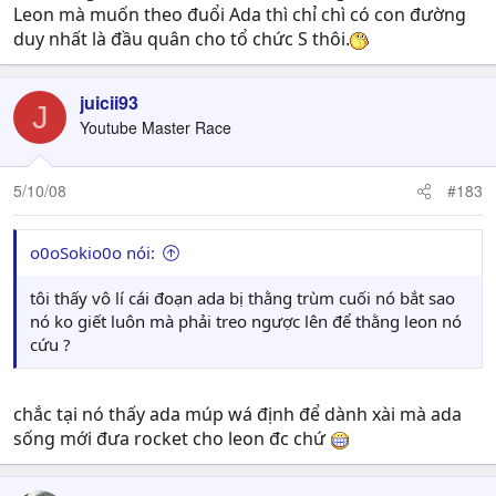
Leon mà muốn theo đuổi Ada thì chỉ chì có con đường
duy nhất là đầu quân cho tổ chức S thôi.
juicii93
J
Youtube Master Race
5/10/08
#183
o0oSokio0o nói:
tôi thấy vô lí cái đoạn ada bị thằng trùm cuối nó bắt sao
nó ko giết luôn mà phải treo ngược lên để thằng leon nó
cứu ?
chắc tại nó thấy ada múp wá định để dành xài mà ada
sống mới đưa rocket cho leon đc chứ