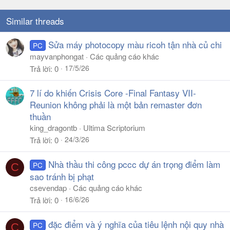
Similar threads
Sửa máy photocopy màu ricoh tận nhà củ chi
PC
mayvanphongat
Các quảng cáo khác
17/5/26
Trả lời
0
7 lí do khiến Crisis Core -Final Fantasy VII-
Reunion không phải là một bản remaster đơn
thuần
king_dragontb
Ultima Scriptorium
24/3/26
Trả lời
0
Nhà thầu thi công pccc dự án trọng điểm làm
PC
C
sao tránh bị phạt
csevendap
Các quảng cáo khác
16/6/26
Trả lời
0
đặc điểm và ý nghĩa của tiêu lệnh nội quy nhà
PC
C