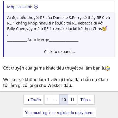
M8pisces nói:
Ai đọc tiểu thuyết RE của Danielle S.Perry sẽ thấy RE 0 và
RE 1 chẳng khớp nhau tí nào,lúc thì RE Rebecca đi với
Billy Coen,vậy mà ở RE 1 remake lại kè kè theo Chris
.
___________Auto Merge________________
.
Click to expand...
Nhưng cũng có thể là Wesker sẽ dùng Steve để dụ Claire
Cốt truyện của game khác tiểu thuyết xa lắm bạn à.
được chứ.
Wesker sẽ không làm 1 việc gì thừa đâu hắn dụ Claire
tới làm gì có lợi gì cho Wesker đâu.
Trước
1
…
10
11
Tiếp
You must log in or register to reply here.