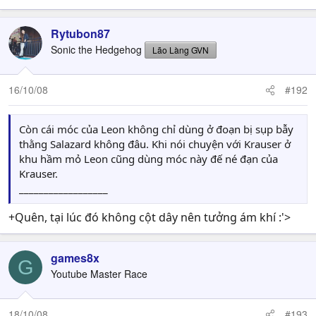
Rytubon87
Sonic the Hedgehog
Lão Làng GVN
16/10/08
#192
Còn cái móc của Leon không chỉ dùng ở đoạn bị sụp bẫy
thằng Salazard không đâu. Khi nói chuyện với Krauser ở
khu hầm mỏ Leon cũng dùng móc này đế né đạn của
Krauser.
__________________
+Quên, tại lúc đó không cột dây nên tưởng ám khí :'>
games8x
G
Youtube Master Race
18/10/08
#193