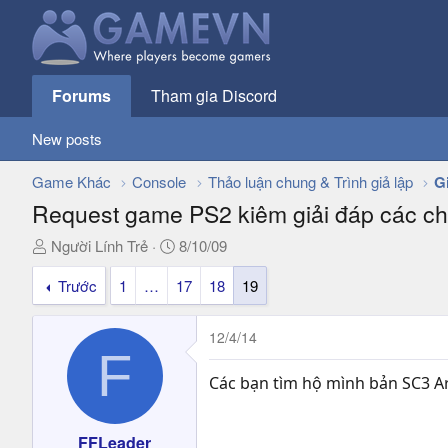
Forums
Tham gia Discord
New posts
Game Khác
Console
Thảo luận chung & Trình giả lập
G
Request game PS2 kiêm giải đáp các chỗ 
T
N
Người Lính Trẻ
8/10/09
h
g
Trước
1
…
17
18
19
r
à
e
y
a
g
12/4/14
d
ử
F
s
i
Các bạn tìm hộ mình bản SC3 Arc
t
a
r
FFLeader