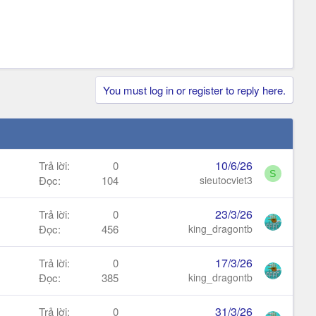
You must log in or register to reply here.
10/6/26
Trả lời
0
S
Đọc
104
sieutocviet3
23/3/26
Trả lời
0
Đọc
456
king_dragontb
17/3/26
Trả lời
0
Đọc
385
king_dragontb
31/3/26
Trả lời
0