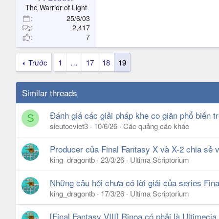
t
The Warrior of Light
e
25/6/03
r
2,417
7
Trước
1
…
17
18
19
Similar threads
Đánh giá các giải pháp khe co giãn phổ biến t
S
sieutocviet3
10/6/26
Các quảng cáo khác
Producer của Final Fantasy X và X-2 chia sẻ 
king_dragontb
23/3/26
Ultima Scriptorium
Những câu hỏi chưa có lời giải của series Fin
king_dragontb
17/3/26
Ultima Scriptorium
[Final Fantasy VIII] Rinoa có phải là Ultimeci