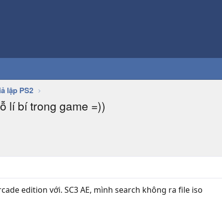
iả lập PS2
lí bí trong game =))
ade edition với. SC3 AE, mình search không ra file iso