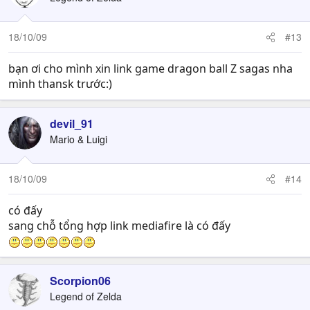
18/10/09
#13
bạn ơi cho mình xin link game dragon ball Z sagas nha
mình thansk trước:)
devil_91
Mario & Luigi
18/10/09
#14
có đấy
sang chỗ tổng hợp link mediafire là có đấy
Scorpion06
Legend of Zelda