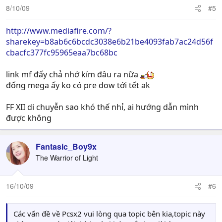
8/10/09
#5
http://www.mediafire.com/?
sharekey=b8ab6c6bcdc3038e6b21be4093fab7ac24d56f
cbacfc377fc95965eaa7bc68bc
link mf đấy chả nhớ kím đâu ra nữa
đống mega ấy ko có pre dow tới tết ak
FF XII di chuyễn sao khó thế nhỉ, ai hướng dẫn mình
được không
Fantasic_Boy9x
The Warrior of Light
16/10/09
#6
Các vấn đề về Pcsx2 vui lòng qua topic bên kia,topic này