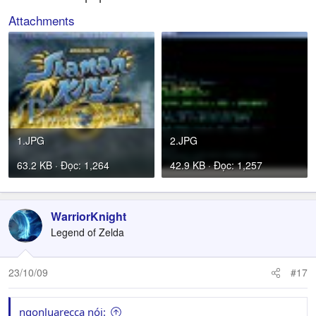
Attachments
1.JPG
2.JPG
63.2 KB · Đọc: 1,264
42.9 KB · Đọc: 1,257
WarriorKnight
Legend of Zelda
23/10/09
#17
ngonluarecca nói: