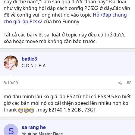
này đi thế nào","Làm sao qua được đoạn này".Đại loại
như vậy,không hỏi đáp cách config PCSX2 ở đây.Các vấn
đề về config vui lòng nhét nó vào topic
Hỏi/đáp chung
cho giả lập Pcsx2
của bro Funnny
Tất cả các bài viết sai luật ở topic này đều có thể được
xóa hoặc move mà không cần báo trước.
battle3
C O N T R A
8/10/09
#2
mở đầu mình lâu ko giả lập PS2 từ hồi có PSX 9.5 ko biết
giờ các bản mới nó có cải thiện speed lên nhiều hơn ko
thank
, máy E2140 1,6 2GB , 73GT
sa rang he
S
Youtube Master Race