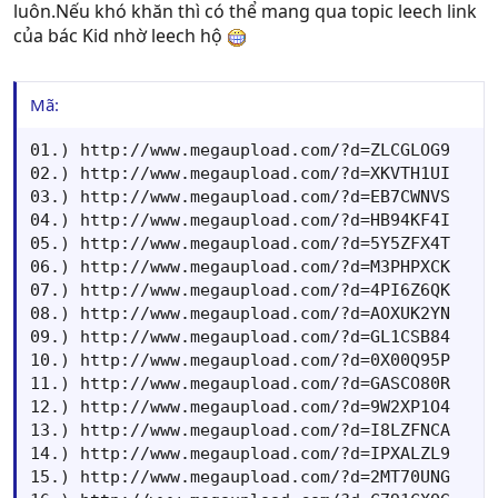
luôn.Nếu khó khăn thì có thể mang qua topic leech link
của bác Kid nhờ leech hộ
Mã:
01.) http://www.megaupload.com/?d=ZLCGLOG9

02.) http://www.megaupload.com/?d=XKVTH1UI

03.) http://www.megaupload.com/?d=EB7CWNVS

04.) http://www.megaupload.com/?d=HB94KF4I

05.) http://www.megaupload.com/?d=5Y5ZFX4T

06.) http://www.megaupload.com/?d=M3PHPXCK

07.) http://www.megaupload.com/?d=4PI6Z6QK

08.) http://www.megaupload.com/?d=AOXUK2YN

09.) http://www.megaupload.com/?d=GL1CSB84

10.) http://www.megaupload.com/?d=0X00Q95P

11.) http://www.megaupload.com/?d=GASCO80R

12.) http://www.megaupload.com/?d=9W2XP1O4

13.) http://www.megaupload.com/?d=I8LZFNCA

14.) http://www.megaupload.com/?d=IPXALZL9

15.) http://www.megaupload.com/?d=2MT70UNG
