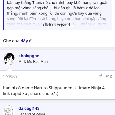
bàn tay thằng Titan, nó chở mình bay khỏi hang ra ngoài
gặp một vầng sáng chói. Chỉ dẫn ghi là bấm x để lao
thẳng, mình bấm xong rồi thì con ngựa bay qua vầng
sáng. Rồi lại đến 1 cái hang, bay xong hang lại gặp vầng
sáng chó chết ấy, và rồi mọi việc lặp lại.... không đi được
Click to expand...
nữa. Hướng dẫn có ghi rõ khi ra ngoài hang sẽ đánh mấy
con chim rồi đến đảo mà? Giúp mình qua khúc này với
....
Ghé qua
đây
đi.....................
kholapghe
Mr & Ms Pac-Man
17/10/09
#12
bạn ơi có game Naruto Shippuuden Ultimate Ninja 4
link rapid ko , share cho tớ :(
daicagl143
Legend of Zelda