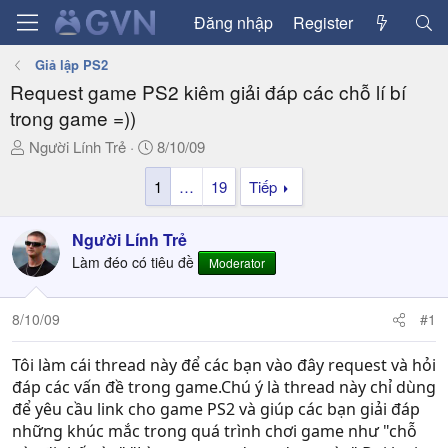
Đăng nhập
Register
Giả lập PS2
Request game PS2 kiêm giải đáp các chỗ lí bí
trong game =))
T
N
Người Lính Trẻ
8/10/09
h
g
1
…
19
Tiếp
r
à
e
y
a
g
Người Lính Trẻ
d
ử
Làm đéo có tiêu đề
Moderator
s
i
t
a
8/10/09
#1
r
t
Tôi làm cái thread này để các bạn vào đây request và hỏi
e
đáp các vấn đề trong game.Chú ý là thread này chỉ dùng
r
để yêu cầu link cho game PS2 và giúp các bạn giải đáp
những khúc mắc trong quá trình chơi game như "chỗ