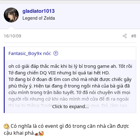
gladiator1013
Legend of Zelda
16/10/09
#8
Fantasic_Boy9x nói:
oh có giải đáp thắc mắc khi bị lý bí trong game ah. Tốt rồi
Tớ đang chiến DQ VIII nhưng bí quá tại hết HD.
Tớ đang bí ở đoạn đi tìm con chó mà nhặt được chiếc gậy
phù thủy ý. Hiện tại đang ở trong ngôi nhà của bà già đã
cứu mình trong trận bão tuyết. Tớ đã nói chuyện với mọi
người rồi nhưng cứ khi nào mình mở cửa để đi ra ngoài
thì lại bị thằng Trode nó gọi lại ko cho qua. Đó, làm sao
Click to expand...
giờ
Có nghĩa là có event gì đó trong căn nhà cần được
cậu khai phá.