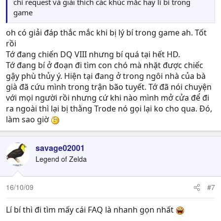
chỉ request và giải thích các khúc mắc hay lí bí trong
game
oh có giải đáp thắc mắc khi bị lý bí trong game ah. Tốt
rồi
Tớ đang chiến DQ VIII nhưng bí quá tại hết HD.
Tớ đang bí ở đoạn đi tìm con chó mà nhặt được chiếc
gậy phù thủy ý. Hiện tại đang ở trong ngôi nhà của bà
già đã cứu mình trong trận bão tuyết. Tớ đã nói chuyện
với mọi người rồi nhưng cứ khi nào mình mở cửa để đi
ra ngoài thì lại bị thằng Trode nó gọi lại ko cho qua. Đó,
làm sao giờ
savage02001
Legend of Zelda
16/10/09
#7
Lí bí thì đi tìm mấy cái FAQ là nhanh gọn nhất