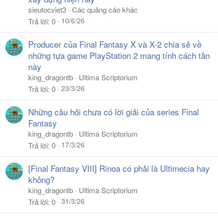
sieutocviet3
Các quảng cáo khác
10/6/26
Trả lời
0
Producer của Final Fantasy X và X-2 chia sẻ về
những tựa game PlayStation 2 mang tính cách tân
này
king_dragontb
Ultima Scriptorium
23/3/26
Trả lời
0
Những câu hỏi chưa có lời giải của series Final
Fantasy
king_dragontb
Ultima Scriptorium
17/3/26
Trả lời
0
[Final Fantasy VIII] Rinoa có phải là Ultimecia hay
không?
king_dragontb
Ultima Scriptorium
31/3/26
Trả lời
0