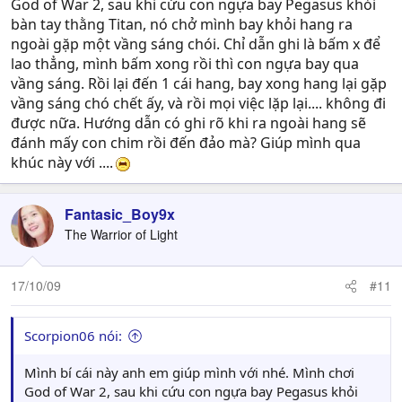
God of War 2, sau khi cứu con ngựa bay Pegasus khỏi
bàn tay thằng Titan, nó chở mình bay khỏi hang ra
ngoài gặp một vầng sáng chói. Chỉ dẫn ghi là bấm x để
lao thẳng, mình bấm xong rồi thì con ngựa bay qua
vầng sáng. Rồi lại đến 1 cái hang, bay xong hang lại gặp
vầng sáng chó chết ấy, và rồi mọi việc lặp lại.... không đi
được nữa. Hướng dẫn có ghi rõ khi ra ngoài hang sẽ
đánh mấy con chim rồi đến đảo mà? Giúp mình qua
khúc này với ....
Fantasic_Boy9x
The Warrior of Light
17/10/09
#11
Scorpion06 nói:
Mình bí cái này anh em giúp mình với nhé. Mình chơi
God of War 2, sau khi cứu con ngựa bay Pegasus khỏi