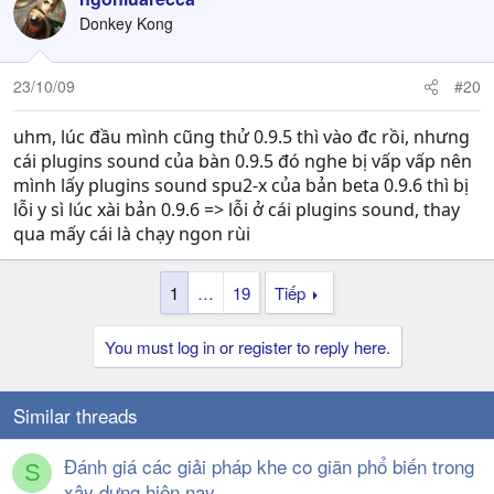
Donkey Kong
23/10/09
#20
uhm, lúc đầu mình cũng thử 0.9.5 thì vào đc rồi, nhưng
cái plugins sound của bàn 0.9.5 đó nghe bị vấp vấp nên
mình lấy plugins sound spu2-x của bản beta 0.9.6 thì bị
lỗi y sì lúc xài bản 0.9.6 => lỗi ở cái plugins sound, thay
qua mấy cái là chạy ngon rùi
1
…
19
Tiếp
You must log in or register to reply here.
Similar threads
Đánh giá các giải pháp khe co giãn phổ biến trong
S
xây dựng hiện nay