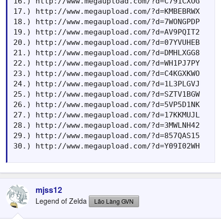
16.) http://www.megaupload.com/?d=C791CXOG

17.) http://www.megaupload.com/?d=KMBEBRWX

18.) http://www.megaupload.com/?d=7WONGPDP

19.) http://www.megaupload.com/?d=AV9PQIT2

20.) http://www.megaupload.com/?d=07YVUHEB

21.) http://www.megaupload.com/?d=DMHLXGG8

22.) http://www.megaupload.com/?d=WH1PJ7PY

23.) http://www.megaupload.com/?d=C4KGXKWO

24.) http://www.megaupload.com/?d=1L3PLGVJ

25.) http://www.megaupload.com/?d=SZTV1BGW

26.) http://www.megaupload.com/?d=5VP5D1NK

27.) http://www.megaupload.com/?d=17KKMUJL

28.) http://www.megaupload.com/?d=3MWLNH42

29.) http://www.megaupload.com/?d=857QAS15

30.) http://www.megaupload.com/?d=Y09I02WH
mjss12
Legend of Zelda
Lão Làng GVN