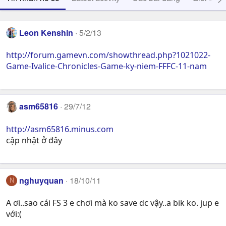
Leon Kenshin
5/2/13
http://forum.gamevn.com/showthread.php?1021022-
Game-Ivalice-Chronicles-Game-ky-niem-FFFC-11-nam
asm65816
29/7/12
http://asm65816.minus.com
cập nhật ở đây
nghuyquan
18/10/11
N
A ơi..sao cái FS 3 e chơi mà ko save dc vậy..a bik ko. jup e
với:(