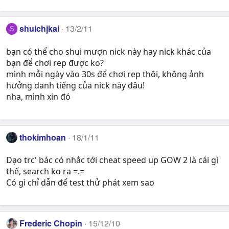
shuichjkai
13/2/11
S
bạn có thể cho shui mượn nick này hay nick khác của
bạn để chơi rep được ko?
mình mỗi ngày vào 30s để chơi rep thôi, không ảnh
hưởng danh tiếng của nick này đâu!
nha, mình xin đó
thokimhoan
18/1/11
Dạo trc' bác có nhắc tới cheat speed up GOW 2 là cái gì
thế, search ko ra =.=
Có gì chỉ dẫn để test thử phát xem sao
Frederic Chopin
15/12/10