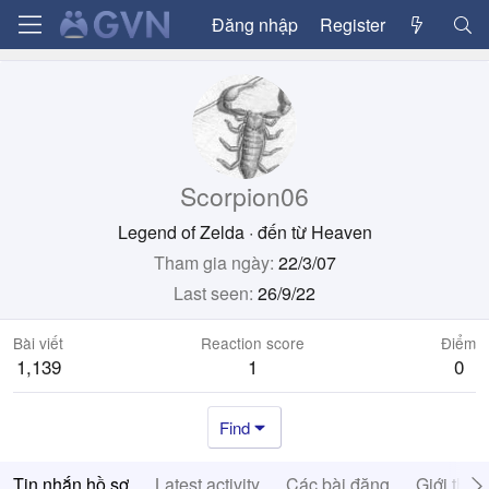
Đăng nhập
Register
Scorpion06
Legend of Zelda
·
đến từ
Heaven
Tham gia ngày
22/3/07
Last seen
26/9/22
Bài viết
Reaction score
Điểm
1,139
1
0
Find
Tin nhắn hồ sơ
Latest activity
Các bài đăng
Giới thiệ