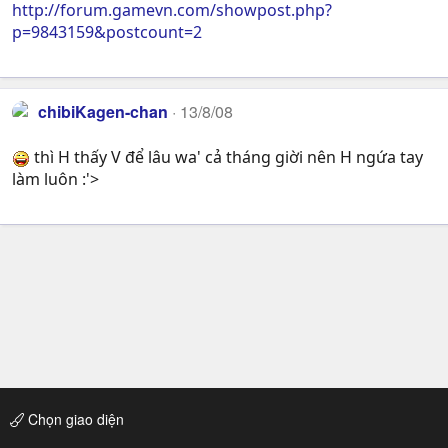
http://forum.gamevn.com/showpost.php?
p=9843159&postcount=2
chibiKagen-chan
13/8/08
thì H thấy V để lâu wa' cả tháng giời nên H ngứa tay
làm luôn :'>
Chọn giao diện