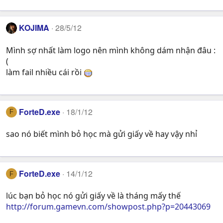
KOJIMA
28/5/12
Mình sợ nhất làm logo nên mình không dám nhận đâu :
(
làm fail nhiều cái rồi
ForteD.exe
18/1/12
F
sao nó biết mình bỏ học mà gửi giấy về hay vậy nhỉ
ForteD.exe
14/1/12
F
lúc bạn bỏ học nó gửi giấy về là tháng mấy thế
http://forum.gamevn.com/showpost.php?p=20443069