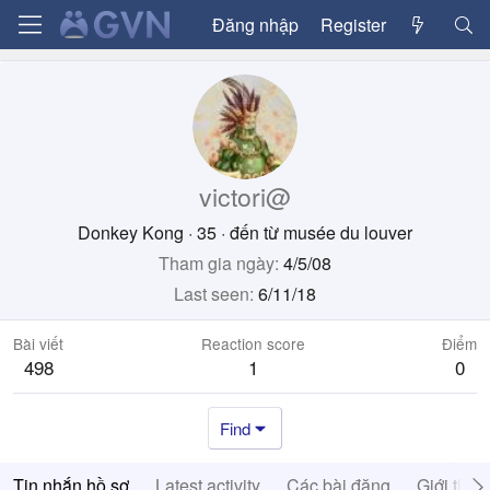
Đăng nhập
Register
victori@
Donkey Kong
·
35
·
đến từ
musée du louver
Tham gia ngày
4/5/08
Last seen
6/11/18
Bài viết
Reaction score
Điểm
498
1
0
Find
Tin nhắn hồ sơ
Latest activity
Các bài đăng
Giới thiệ