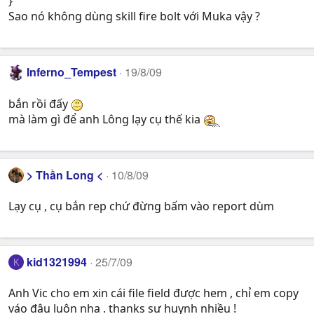
}
Sao nó không dùng skill fire bolt với Muka vậy ?
Inferno_Tempest
19/8/09
bắn rồi đấy
mà làm gì để anh Lông lạy cụ thế kia
> Thần Long <
10/8/09
Lạy cụ , cụ bắn rep chứ đừng bấm vào report dùm
kid1321994
25/7/09
K
Anh Vic cho em xin cái file field được hem , chỉ em copy
váo đâu luôn nha . thanks sư huynh nhiều !