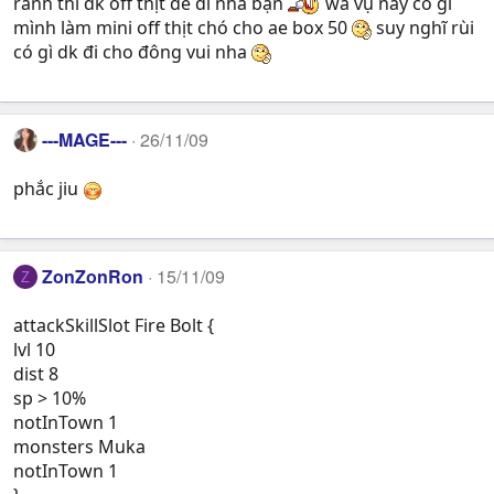
rảnh thì dk off thịt dê đi nha bạn
wa vụ này có gì
mình làm mini off thịt chó cho ae box 50
suy nghĩ rùi
có gì dk đi cho đông vui nha
---MAGE---
26/11/09
phắc jiu
ZonZonRon
15/11/09
Z
attackSkillSlot Fire Bolt {
lvl 10
dist 8
sp > 10%
notInTown 1
monsters Muka
notInTown 1