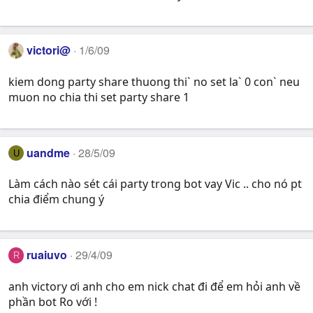
victori@
1/6/09
kiem dong party share thuong thi` no set la` 0 con` neu
muon no chia thi set party share 1
uandme
28/5/09
U
Làm cách nào sét cái party trong bot vay Vic .. cho nó pt
chia điểm chung ý
ruaiuvo
29/4/09
R
anh victory ơi anh cho em nick chat đi để em hỏi anh về
phần bot Ro với !