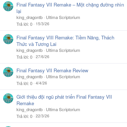
Final Fantasy VII Remake – Một chặng đường nhìn
lại
king_dragontb
Ultima Scriptorium
15/3/26
Trả lời
0
Final Fantasy VIII Remake: Tiềm Năng, Thách
Thức và Tương Lai
king_dragontb
Ultima Scriptorium
27/6/26
Trả lời
0
Final Fantasy VII Remake Review
king_dragontb
Ultima Scriptorium
4/4/26
Trả lời
0
Giới thiệu đội ngũ phát triển Final Fantasy VII
Remake
king_dragontb
Ultima Scriptorium
22/3/26
Trả lời
0