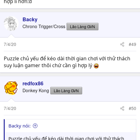
hợp lí hơn:d
Backy
Chrono Trigger/Cross
Lão Làng GVN
7/4/20
#49
Puzzle chủ yếu để kéo dài thời gian chơi với thử thách
suy luận gamer thôi chứ cần gì hợp lý
redfox86
Donkey Kong
Lão Làng GVN
7/4/20
#50
Backy nói:
Puzzle chủ yếu để kéo dài thời gian chơi với thử thách