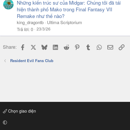
Những kiến trúc sư của Midgar: Chúng tôi đã tái
hiện thành phố Mako trong Final Fantasy VII
Remake như thế nào?
king_dragontb
Ultima Scriptorium
23/3/26
Trả lời
0
Facebook
X
Bluesky
LinkedIn
Reddit
Pinterest
Tumblr
WhatsApp
Email
Li
Share:
Resident Evil Fans Club
Chọn giao diện