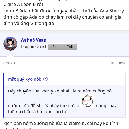
Claire A Leon B rôi
Leon B Ada nhặt được ở ngay phần chơi của Ada,Sherry
tình cờ gặp Ada bỏ chạy làm rơi dây chuyền có ảnh gia
đình và ống G trong đó
Ashe&Vaan
Dragon Quest
Lão Làng GVN
8/4/20
#54
mắt quỷ kyo nói:
Dây chuyền của Sherry ko phải Claire ném xuống hồ
nước gì đó để Mr . X nhảy theo rồi à
nóng cháy
thế kia chắc là hư luôn rồi chứ
kịch bản ném xuống hồ lửa là claire b, cái này ko tính