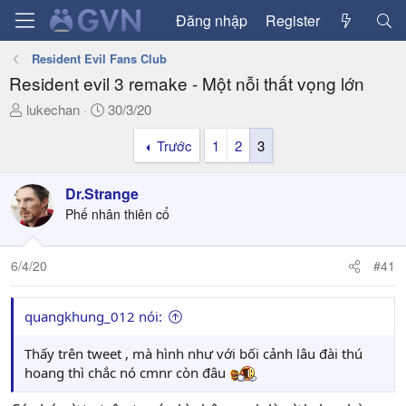
Đăng nhập
Register
Resident Evil Fans Club
Resident evil 3 remake - Một nỗi thất vọng lớn
T
N
lukechan
30/3/20
h
g
Trước
1
2
3
r
à
e
y
a
g
Dr.Strange
d
ử
Phế nhân thiên cổ
s
i
t
a
6/4/20
#41
r
t
quangkhung_012 nói:
e
r
Thấy trên tweet , mà hình như với bối cảnh lâu đài thú
hoang thì chắc nó cmnr còn đâu