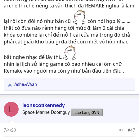
ai chê thì chê riêng ta vẫn thích đã REMAKE nghĩa là làm
lại rồi còn đòi nó như bản cũ
còn nói hợp lý .......
thật có đứa nào rảnh háng tới mức đi làm 2 cái chìa
khóa combine lại chỉ để mở 1 cái cửa mà trong đó chả
phải cất giấu kho báu gì đã thế còn nhét vô hộp nhạc
bắt nghe nhạc để lấy thì..
nhìn lại lịch sử làng game có bao nhiêu cái ôm chữ
Remake vào người mà còn y như bản đầu tiên đâu .
Ashe&Vaan
R
e
a
c
leonscottkennedy
L
t
Space Marine Doomguy
Lão Làng GVN
i
o
n
7/4/20
#47
s