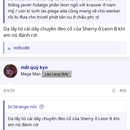
thằng javier hidalgo phần leon ngố với krauser ở nam
mỹ / con kí sinh las plaga ada cũng mang về cho werker
rồi bị đưa cho tricell phát tán vụ ở châu phi :d
Dạ lấy từ cái dây chuyền đeo cổ của Sherry ở Leon B khi
em nó đánh rơi
redfox86
R
e
a
c
mắt quỷ kyo
t
Mega Man
Lão Làng GVN
i
o
n
8/4/20
#52
s
:
Dr.Strange nói:
Dạ lấy từ cái dây chuyền đeo cổ của Sherry ở Leon B khi
em nó đánh rơi