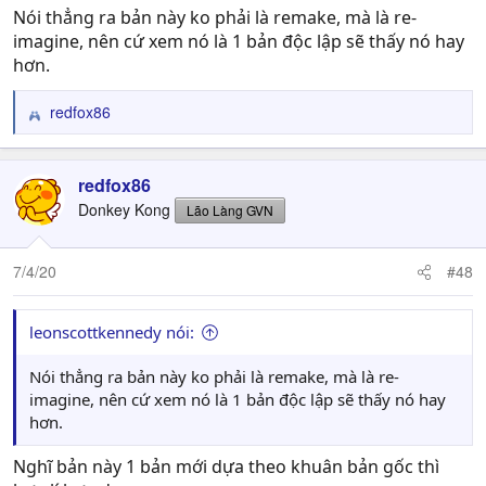
:
Nói thẳng ra bản này ko phải là remake, mà là re-
imagine, nên cứ xem nó là 1 bản độc lập sẽ thấy nó hay
hơn.
redfox86
R
e
a
c
redfox86
t
Donkey Kong
Lão Làng GVN
i
o
n
7/4/20
#48
s
:
leonscottkennedy nói:
Nói thẳng ra bản này ko phải là remake, mà là re-
imagine, nên cứ xem nó là 1 bản độc lập sẽ thấy nó hay
hơn.
Nghĩ bản này 1 bản mới dựa theo khuân bản gốc thì