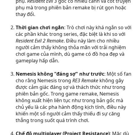
phụ.
Resident Evil 3
gốc có nhiều cảnh và cốt truyện
phụ mà trong phiên bản remake bị rút gọn hoặc
thay đổi.
Thời gian chơi ngắn
: Trò chơi này khá ngắn so với
các phần khác trong series, đặc biệt là khi so với
Resident Evil 2 Remake
. Điều này làm cho nhiều
người cảm thấy không thỏa mãn với trải nghiệm
chơi game của mình, dù game có đồ họa đẹp và
gameplay hấp dẫn.
Nemesis không "đáng sợ" như trước
: Một số fan
cho rằng Nemesis trong
RE3 Remake
không gây
được cảm giác đáng sợ và thách thức như trong
phiên bản gốc. Trong game remake, Nemesis
không xuất hiện liên tục như trong bản gốc mà
chủ yếu là các pha hành động kịch tính, điều này
khiến một số người cảm thấy thiếu đi sự căng
thẳng trong suốt quá trình chơi.
Chế độ multiplayer (Project Resistance)
: Mặc dù