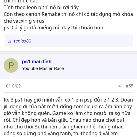
chính thức đâu.
Tính theo leon b thì nó bị rơi đấy.
Còn theo canon Remake thì nó chỉ có tác dụng mở khóa
chế vacxin g virus.
ps: Cái ý gọi là miếng mề đay thì chuẩn hơn.
redfox86
R
e
a
c
ps1 mãi đỉnh
P
t
Youtube Master Race
i
o
n
10/10/22
#55
s
:
Re 3 ps1 hay giờ mình vẫn có 1 em psp đủ re 1 2 3. Đoạn
jill đang đi cửa bật mở 1 đống zombie ùa ra ám ảnh bây
giờ vẫn không quên. Game ko làm cho người ta sợ nữa
rồi. Chỉ đẹp hơn và bắn giết. Cháu nào chưa chơi ps1
như chú thời 8x thì nên trải nghiệm nhé. Tiếng nhạc
đáng sợ đừng phố vắng tanh, thi thoảng 1 vài em