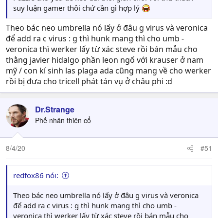
suy luận gamer thôi chứ cần gì hợp lý
Theo bác neo umbrella nó lấy ở đâu g virus và veronica
để add ra c virus : g thì hunk mang thì cho umb -
veronica thì werker lấy từ xác steve rồi bán mẫu cho
thằng javier hidalgo phần leon ngố với krauser ở nam
mỹ / con kí sinh las plaga ada cũng mang về cho werker
rồi bị đưa cho tricell phát tán vụ ở châu phi :d
Dr.Strange
Phế nhân thiên cổ
8/4/20
#51
redfox86 nói:
Theo bác neo umbrella nó lấy ở đâu g virus và veronica
để add ra c virus : g thì hunk mang thì cho umb -
veronica thì werker lấy từ xác steve rồi bán mẫu cho