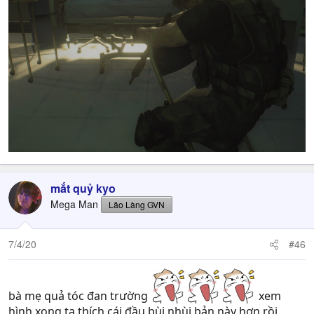
mắt quỷ kyo
Mega Man
Lão Làng GVN
7/4/20
#46
bà mẹ quả tóc đan trường
xem
hình xong ta thích cái đầu bùi nhùi bản này hơn rồi