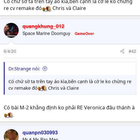
Có chứ sờ ta trên tay áo kìa,bên cạnh là cờ le ko chừng
re cv remake đó
Chris và Claire
quangkhung_012
Space Marine Doomguy
GameOver
6/4/20
#42
Dr.Strange nói:
Có chứ sờ ta trên tay áo kìa,bên cạnh là cờ le ko chừng re
cv remake đó
Chris và Claire
Có bài M-2 khẳng định ko phải RE Veronica đâu thánh à
quanpn030993
Mr & Ms Pac-Man