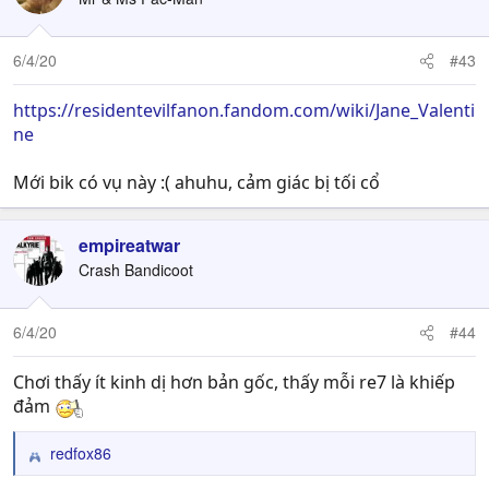
6/4/20
#43
https://residentevilfanon.fandom.com/wiki/Jane_Valenti
ne
Mới bik có vụ này :( ahuhu, cảm giác bị tối cổ
empireatwar
Crash Bandicoot
6/4/20
#44
Chơi thấy ít kinh dị hơn bản gốc, thấy mỗi re7 là khiếp
đảm
redfox86
R
e