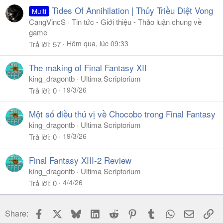
Tides Of Annihilation | Thủy Triều Diệt Vong
Multi
CangVincS
Tin tức - Giới thiệu - Thảo luận chung về
game
Hôm qua, lúc 09:33
Trả lời
57
The making of Final Fantasy XII
king_dragontb
Ultima Scriptorium
19/3/26
Trả lời
0
Một số điều thú vị về Chocobo trong Final Fantasy
king_dragontb
Ultima Scriptorium
19/3/26
Trả lời
0
Final Fantasy XIII-2 Review
king_dragontb
Ultima Scriptorium
4/4/26
Trả lời
0
Facebook
X
Bluesky
LinkedIn
Reddit
Pinterest
Tumblr
WhatsApp
Email
Li
Share: