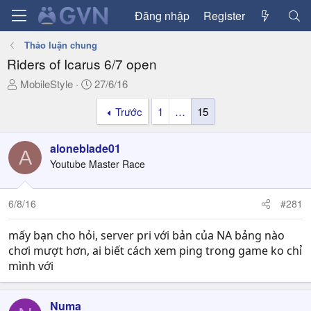
Đăng nhập
Register
Thảo luận chung
Riders of Icarus 6/7 open
T
N
MobileStyle
27/6/16
h
g
Trước
1
…
15
r
à
e
y
a
g
aloneblade01
A
d
ử
Youtube Master Race
s
i
t
a
6/8/16
#281
r
t
mấy bạn cho hỏi, server pri với bản của NA bảng nào
e
chơi mượt hơn, ai biết cách xem ping trong game ko chỉ
r
mình với
Numa