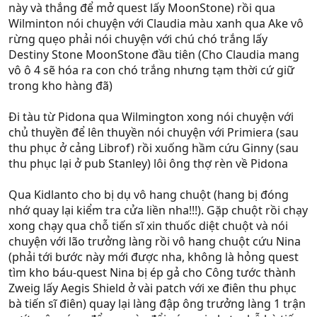
này và thắng để mở quest lấy MoonStone) rồi qua
Wilminton nói chuyện với Claudia màu xanh qua Ake vô
rừng quẹo phải nói chuyện với chú chó trắng lấy
Destiny Stone MoonStone đầu tiên (Cho Claudia mang
vô ô 4 sẽ hóa ra con chó trắng nhưng tạm thời cứ giữ
trong kho hàng đã)
Đi tàu từ Pidona qua Wilmington xong nói chuyện với
chủ thuyền để lên thuyền nói chuyện với Primiera (sau
thu phục ở cảng Librof) rồi xuống hầm cứu Ginny (sau
thu phục lại ở pub Stanley) lôi ông thợ rèn về Pidona
Qua Kidlanto cho bị dụ vô hang chuột (hang bị đóng
nhớ quay lại kiểm tra cửa liền nha!!!). Gặp chuột rồi chạy
xong chạy qua chỗ tiến sĩ xin thuốc diệt chuột và nói
chuyện với lão trưởng làng rồi vô hang chuột cứu Nina
(phải tới bước này mới được nha, không là hỏng quest
tìm kho báu-quest Nina bị ép gả cho Công tước thành
Zweig lấy Aegis Shield ở vài patch với xe điên thu phục
bà tiến sĩ điên) quay lại làng đập ông trưởng làng 1 trận