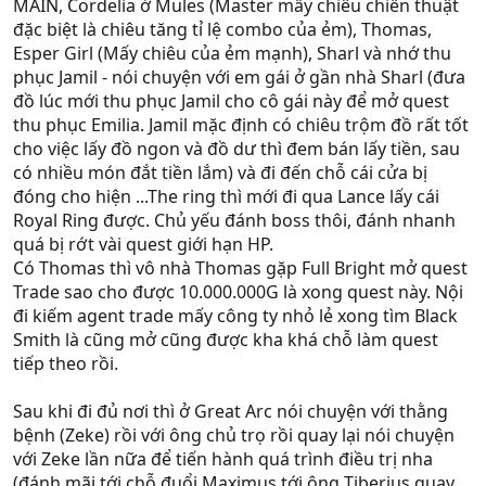
MAIN, Cordelia ở Mules (Master mấy chiêu chiến thuật
đặc biệt là chiêu tăng tỉ lệ combo của ẻm), Thomas,
Esper Girl (Mấy chiêu của ẻm mạnh), Sharl và nhớ thu
phục Jamil - nói chuyện với em gái ở gần nhà Sharl (đưa
đồ lúc mới thu phục Jamil cho cô gái này để mở quest
thu phục Emilia. Jamil mặc định có chiêu trộm đồ rất tốt
cho việc lấy đồ ngon và đồ dư thì đem bán lấy tiền, sau
có nhiều món đắt tiền lắm) và đi đến chỗ cái cửa bị
đóng cho hiện ...The ring thì mới đi qua Lance lấy cái
Royal Ring được. Chủ yếu đánh boss thôi, đánh nhanh
quá bị rớt vài quest giới hạn HP.
Có Thomas thì vô nhà Thomas gặp Full Bright mở quest
Trade sao cho được 10.000.000G là xong quest này. Nội
đi kiếm agent trade mấy công ty nhỏ lẻ xong tìm Black
Smith là cũng mở cũng được kha khá chỗ làm quest
tiếp theo rồi.
Sau khi đi đủ nơi thì ở Great Arc nói chuyện với thằng
bệnh (Zeke) rồi với ông chủ trọ rồi quay lại nói chuyện
với Zeke lần nữa để tiến hành quá trình điều trị nha
(đánh mãi tới chỗ đuổi Maximus tới ông Tiberius quay