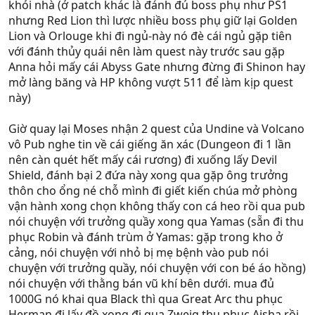
khỏi nhà (ở patch khác là đánh đủ boss phụ như PS1
nhưng Red Lion thì lược nhiều boss phụ giữ lại Golden
Lion và Orlouge khi đi ngủ-này nó đè cái ngủ gặp tiên
với đánh thủy quái nên làm quest này trước sau gặp
Anna hỏi mấy cái Abyss Gate nhưng đừng đi Shinon hay
mở làng băng và HP không vượt 511 để làm kịp quest
này)
Giờ quay lại Moses nhận 2 quest của Undine và Volcano
vô Pub nghe tin về cái giếng ăn xác (Dungeon đi 1 lần
nên càn quét hết mấy cái rương) đi xuống lấy Devil
Shield, đánh bại 2 đứa này xong qua gặp ông trưởng
thôn cho ổng né chỗ mình đi giết kiến chúa mở phòng
vận hành xong chọn không thấy con cá heo rồi qua pub
nói chuyện với trưởng quầy xong qua Yamas (sẵn đi thu
phục Robin và đánh trùm ở Yamas: gặp trong kho ở
cảng, nói chuyện với nhỏ bị mẹ bệnh vào pub nói
chuyện với trưởng quầy, nói chuyện với con bé áo hồng)
nói chuyện với thằng bán vũ khí bên dưới. mua đủ
1000G nó khai qua Black thì qua Great Arc thu phục
Herman đi lấy đồ xong đi qua Zweig thu phục Aisha rồi