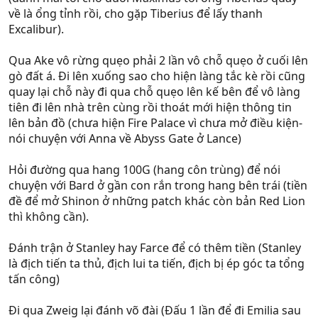
về là ổng tỉnh rồi, cho gặp Tiberius để lấy thanh
Excalibur).
Qua Ake vô rừng quẹo phải 2 lần vô chỗ quẹo ở cuối lên
gò đất á. Đi lên xuống sao cho hiện làng tắc kè rồi cũng
quay lại chỗ này đi qua chỗ quẹo lên kế bên để vô làng
tiên đi lên nhà trên cùng rồi thoát mới hiện thông tin
lên bản đồ (chưa hiện Fire Palace vì chưa mở điều kiện-
nói chuyện với Anna về Abyss Gate ở Lance)
Hỏi đường qua hang 100G (hang côn trùng) để nói
chuyện với Bard ở gần con rắn trong hang bên trái (tiền
đề để mở Shinon ở những patch khác còn bản Red Lion
thì không cần).
Đánh trận ở Stanley hay Farce để có thêm tiền (Stanley
là địch tiến ta thủ, địch lui ta tiến, địch bị ép góc ta tổng
tấn công)
Đi qua Zweig lại đánh võ đài (Đấu 1 lần để đi Emilia sau