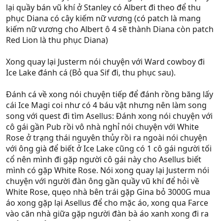
lại quầy bán vũ khí ở Stanley có Albert đi theo để thu
phục Diana có cây kiếm nữ vương (có patch là mang
kiếm nữ vương cho Albert ô 4 sẽ thành Diana còn patch
Red Lion là thu phục Diana)
Xong quay lại Justerm nói chuyện với Ward cowboy đi
Ice Lake đánh cá (Bỏ qua Sif đi, thu phục sau).
Đánh cá về xong nói chuyện tiếp để đánh rồng băng lấy
cái Ice Magi coi như có 4 báu vật nhưng nên làm song
song với quest đi tìm Asellus: Đánh xong nói chuyện với
cô gái gần Pub rồi vô nhà nghỉ nói chuyện với White
Rose ở trạng thái nguyên thủy rồi ra ngoài nói chuyện
với ông già để biết ở Ice Lake cũng có 1 cô gái người tối
cổ nên mình đi gặp người cô gái này cho Asellus biết
mình có gặp White Rose. Nói xong quay lại Justerm nói
chuyện với người đàn ông gần quầy vũ khí để hỏi về
White Rose, quẹo nhà bên trái gặp Gina bỏ 3000G mua
áo xong gặp lại Asellus để cho mặc áo, xong qua Farce
vào căn nhà giữa gặp người đàn bà áo xanh xong đi ra