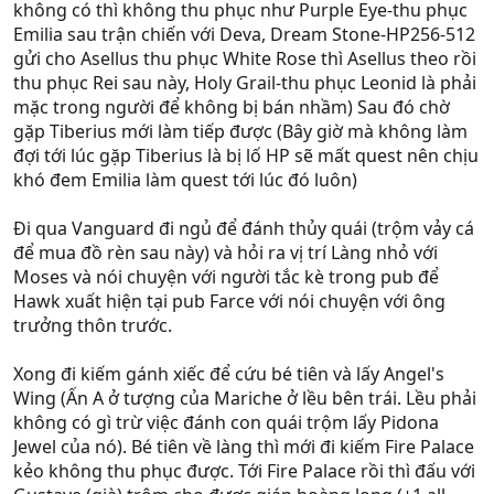
không có thì không thu phục như Purple Eye-thu phục
Emilia sau trận chiến với Deva, Dream Stone-HP256-512
gửi cho Asellus thu phục White Rose thì Asellus theo rồi
thu phục Rei sau này, Holy Grail-thu phục Leonid là phải
mặc trong người để không bị bán nhầm) Sau đó chờ
gặp Tiberius mới làm tiếp được (Bây giờ mà không làm
đợi tới lúc gặp Tiberius là bị lố HP sẽ mất quest nên chịu
khó đem Emilia làm quest tới lúc đó luôn)
Đi qua Vanguard đi ngủ để đánh thủy quái (trộm vảy cá
để mua đồ rèn sau này) và hỏi ra vị trí Làng nhỏ với
Moses và nói chuyện với người tắc kè trong pub để
Hawk xuất hiện tại pub Farce với nói chuyện với ông
trưởng thôn trước.
Xong đi kiếm gánh xiếc để cứu bé tiên và lấy Angel's
Wing (Ấn A ở tượng của Mariche ở lều bên trái. Lều phải
không có gì trừ việc đánh con quái trộm lấy Pidona
Jewel của nó). Bé tiên về làng thì mới đi kiếm Fire Palace
kẻo không thu phục được. Tới Fire Palace rồi thì đấu với