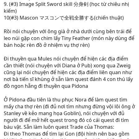
9. (#3) Image Split Sword skill 分身剣 (học từ chiêu nhị
kiếm)
10(#3) Mascon マスコンで全戦全勝する(chiến thuật)
Rồi nói chuyện với ông già ở nhà dưới cùng bên trái để
leo núi gặp con chim lấy Tiny Feather (món này dùng để
bán hoặc rèn đồ ở nhiệm vụ thợ rèn)
Đi thuyền qua Mules nói chuyện để hiện các địa điểm
cần thiết (nói chuyện với Diana ở Pub) xong qua Zweig
cũng lại nói chuyện để hiện các địa điểm liên quan như
nơi bà tiến sĩ khùng ở sẵn làm quest đánh 4 con thú lấy
đồ ngon hẵng đi thuyền qua Pidona
Ở Pidona đầu tiên là thu phục Nora để làm quest tìm
mấy cha thợ rèn (đi đủ nơi tìm nhưng đừng vội lôi ông ở
Stanley về kẻo mang họa Goblin), nói chuyện với đủ
người đi để mở hết quest trong đó có cái quest đi tìm
báu vật. Sẵn làm luôn quest Trade của Thomas:
Đi theo Thomas để tìm lại Gon (đội hình nên bao gồm