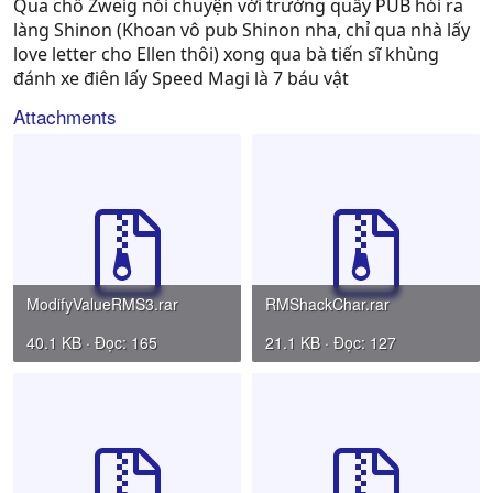
Qua chỗ Zweig nói chuyện với trưởng quầy PUB hỏi ra
làng Shinon (Khoan vô pub Shinon nha, chỉ qua nhà lấy
love letter cho Ellen thôi) xong qua bà tiến sĩ khùng
đánh xe điên lấy Speed Magi là 7 báu vật
Attachments
ModifyValueRMS3.rar
RMShackChar.rar
40.1 KB · Đọc: 165
21.1 KB · Đọc: 127