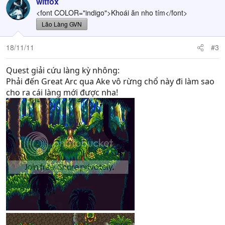
witfox
<font COLOR="indigo">Khoái ăn nho tím</font>
Lão Làng GVN
18/11/11
#3
Quest giải cứu làng kỳ nhông:
Phải đến Great Arc qua Ake vô rừng chổ này đi làm sao
cho ra cái làng mới được nha!