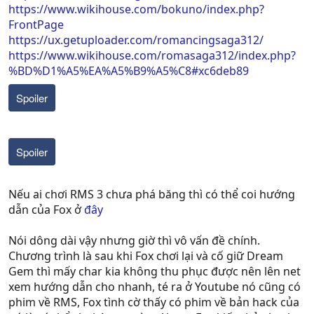
https://www.wikihouse.com/bokuno/index.php?
FrontPage
https://ux.getuploader.com/romancingsaga312/
https://www.wikihouse.com/romasaga312/index.php?
%BD%D1%A5%EA%A5%B9%A5%C8#xc6deb89
Spoiler
Spoiler
Nếu ai chơi RMS 3 chưa phá băng thì có thể coi hướng
dẫn của Fox ở
đây
Nói dông dài vậy nhưng giờ thì vô vấn đề chính.
Chương trình là sau khi Fox chơi lại và cố giữ Dream
Gem thì mấy char kia không thu phục được nên lên net
xem hướng dẫn cho nhanh, té ra ở Youtube nó cũng có
phim về RMS, Fox tình cờ thấy có phim về bản hack của