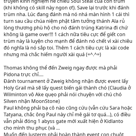
truyền kinh nghiệm né chiêu Soul Steal của con trùm
(khi không có skill này ngon ơ!). Save lại trước khi đánh
trùm nha. Lúc đang đánh mà nó nhá màn hình 1 cái thì
turn sau cầu chúa niệm phật tâm tưởng thánh Ala rủ
lòng thương phù hộ cho nó đánh trúng Katrina đi chứ
không là game over!!! 1 cách nữa tiêu cực để giết con
trùm này là luyện cho mạnh để đánh nó chết vì xài chiêu
đó nghĩa là nó sắp toi. Thêm 1 cách tiêu cực là xài code
nhưng mà chắc hiếm người xài quá (=^.^=)
Thomas không thể đến Zweig ngay được mà phải
Pidona trực chỉ....
Đánh tournament ở Zweig không nhận được event lấy
Holy Grail mà sẽ lấy quest biến gái thành chó (Claudia ở
Wilminton vô Ake quẹo phải nói chuyện với chú chó
Silven nhận MoonStone)
Paul không phải bạ cô nào cũng cứu (vẫn cứu Sara hoặc
Tatyana, chắc ông Paul này chỉ mê gái tơ quá...), có điều
vẫn phải đóng 1 abyss gate mới xuất hiện ở Kidlanto
cho mình thu phục (và ...
Muốn đến Justerm phải hoàn thành event con chuột