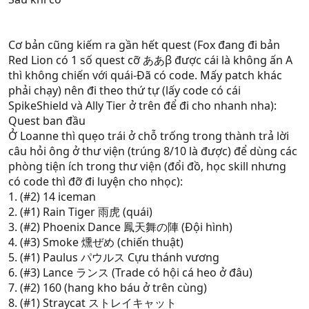
Cơ bản cũng kiếm ra gần hết quest (Fox đang đi bản
Red Lion có 1 số quest cỡ ああβ được cái là không ấn A
thì không chiến với quái-Đã có code. Mấy patch khác
phải chạy) nên đi theo thứ tự (lấy code có cái
SpikeShield và Ally Tier ở trên để đi cho nhanh nha):
Quest ban đầu
Ở Loanne thì quẹo trái ở chỗ trống trong thành trả lời
câu hỏi ông ở thư viện (trúng 8/10 là được) để dùng các
phòng tiện ích trong thư viện (đổi đồ, học skill nhưng
có code thì đỡ đi luyện cho nhọc):
1. (#2) 14 iceman
2. (#1) Rain Tiger 雨虎 (quái)
3. (#2) Phoenix Dance 鳳天舞の陣 (Đội hình)
4. (#3) Smoke 燻ぜめ (chiến thuật)
5. (#1) Paulus パウルス Cựu thánh vương
6. (#3) Lance ランス (Trade có hội cá heo ở đâu)
7. (#2) 160 (hang kho báu ở trên cùng)
8. (#1) Straycat ストレイキャット