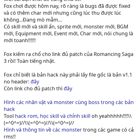
Fox chơi được hôm nay, rõ ràng là bugs đã được fixed
và có thêm char mới nhưng cũng lúc thu được lúc
không...Đang mò mẫm...
Có skill mới và skill ẩn, sprite mới, monster mới, BGM
mới, Equipment mới, Event mới, Char mới, nói chung là
mới toanh!!!!!!
Fox kiếm ra chổ cho link đủ patch của Romancing Saga
3 rồi! Toàn tiếng nhật.
Fox chỉ biết là bản hack này phải lấy file gốc là bản v1.1
no header:
đây
Còn link cho đủ patch thì
đây
Hình các nhân vật và monster cùng boss trong các bản
hack
Tool
hack rom, học skill và chỉnh skill
oh yeahhhhh!!!!\\
(=^0^=)//\\(=^0^=)//\\(=^0^=)//
Hình và thông tin về các monster
trong các game có cả
rms!!