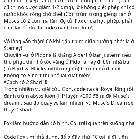
con ma thì xếp càng...nó chỉ bị thương tổn=phép (bản
cũ thì nó được giảm 1/2 dmg), lỡ không biết phép chỉ có
nước khóc ròng chờ chết (Con trùm trong giếng cạn ở
Moses có 2 con ma làm đệ tử, Fox chưa học phép, phải
chơi lại đó dù đã code mạnh tùm lum!)
Vô làng vẩn thận! Có khi gặp trùm giữa đường nhất là ở
Stanley!
Chuyện vui ở Pidona là thằng Albert ở bar Justerm nếu
thu phục thì nhỏ tóc vàng ở Pidona hay đi bên nhà bự
(có Bard và BlackSmithtrong đó) thì nhỏ đó đi mất.
Không có Albert thì nhỏ lại xuất hiện!
*Cách có 2 Sharl!!!!
Trong nhiệm vụ giải cứu Gon, code ra cái Royal Ring rồi
đánh trùm abyss luôn (HP luyện >200 để ra đk Muse's
dream). Sau đó quay về làm nhiệm vụ Muse's Dream sẽ
thấy 2 Sharl.
Fox làm hướng dẫn có hình. Coi trái qua trên xuống nha
Code Fox tìm khả dụng. để ở đây chứ PC toi là đi luôn