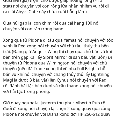
Gustave (già) trộm cho được giáp hoàng long (+1 all
stat) nói chuyện với con rồng lửa nhận nhiệm vụ rồi đi
ra (cái Abyss Gate này chừa cuối hẵng làm).
Qua núi gặp lại con chim rồi qua cái hang 100 nói
chuyện với con rắn trong hang
Xong qua từ Pidona đi tàu qua Yamas nói chuyện với tóc
xanh là Red xong nói chuyện với chủ tàu, thủy thủ bên
trái. (Đang giữ Angel's Wing thì chạy qua chỗ bán vũ khí
bên trên gặp Kai lấy Siprit Mirror đi săn báu vật luôn) Đi
thuyền từ Pidona qua Wilmington nói chuyện với chủ
thuyền (nếu đã Trade xong thì vô nhà Full Bright chỗ
bán vũ khí nói chuyện với chàng thủy thủ lấy Lightning
Magi là được 3 báu vật) lên Cynus nói chuyện với Red,
rồi đánh hải tặc bên dưới và cầu thang xong nói chuyện
với hải tặc trong phòng.
Giờ quay ngược lại Justerm thu phục Albert ở Pub rồi
đuổi đi xong nói chuyện lại chọn 2 xong quay qua cảng
Pidona nói chuyện với Diana xong đợi HP 256-512 quay