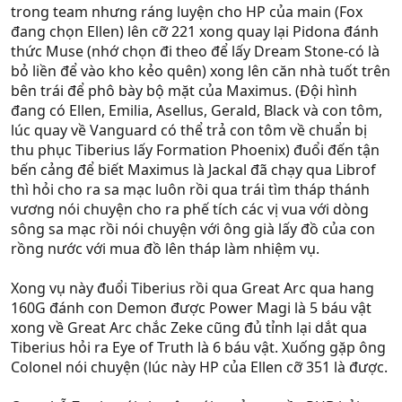
trong team nhưng ráng luyện cho HP của main (Fox
đang chọn Ellen) lên cỡ 221 xong quay lại Pidona đánh
thức Muse (nhớ chọn đi theo để lấy Dream Stone-có là
bỏ liền để vào kho kẻo quên) xong lên căn nhà tuốt trên
bên trái để phô bày bộ mặt của Maximus. (Đội hình
đang có Ellen, Emilia, Asellus, Gerald, Black và con tôm,
lúc quay về Vanguard có thể trả con tôm về chuẩn bị
thu phục Tiberius lấy Formation Phoenix) đuổi đến tận
bến cảng để biết Maximus là Jackal đã chạy qua Librof
thì hỏi cho ra sa mạc luôn rồi qua trái tìm tháp thánh
vương nói chuyện cho ra phế tích các vị vua với dòng
sông sa mạc rồi nói chuyện với ông già lấy đồ của con
rồng nước với mua đồ lên tháp làm nhiệm vụ.
Xong vụ này đuổi Tiberius rồi qua Great Arc qua hang
160G đánh con Demon được Power Magi là 5 báu vật
xong về Great Arc chắc Zeke cũng đủ tỉnh lại dắt qua
Tiberius hỏi ra Eye of Truth là 6 báu vật. Xuống gặp ông
Colonel nói chuyện (lúc này HP của Ellen cỡ 351 là được.