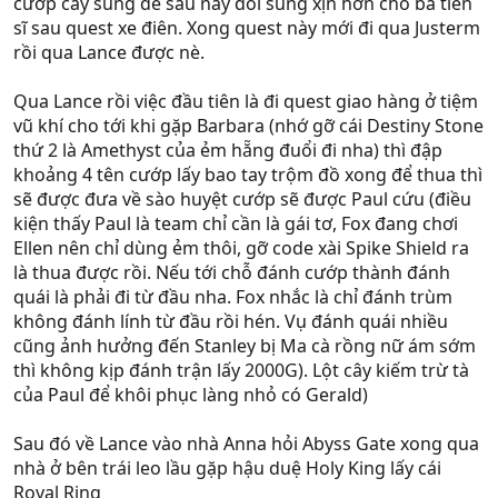
cướp cây súng để sau này đổi súng xịn hơn chỗ bà tiến
sĩ sau quest xe điên. Xong quest này mới đi qua Justerm
rồi qua Lance được nè.
Qua Lance rồi việc đầu tiên là đi quest giao hàng ở tiệm
vũ khí cho tới khi gặp Barbara (nhớ gỡ cái Destiny Stone
thứ 2 là Amethyst của ẻm hẵng đuổi đi nha) thì đập
khoảng 4 tên cướp lấy bao tay trộm đồ xong để thua thì
sẽ được đưa về sào huyệt cướp sẽ được Paul cứu (điều
kiện thấy Paul là team chỉ cần là gái tơ, Fox đang chơi
Ellen nên chỉ dùng ẻm thôi, gỡ code xài Spike Shield ra
là thua được rồi. Nếu tới chỗ đánh cướp thành đánh
quái là phải đi từ đầu nha. Fox nhắc là chỉ đánh trùm
không đánh lính từ đầu rồi hén. Vụ đánh quái nhiều
cũng ảnh hưởng đến Stanley bị Ma cà rồng nữ ám sớm
thì không kịp đánh trận lấy 2000G). Lột cây kiếm trừ tà
của Paul để khôi phục làng nhỏ có Gerald)
Sau đó về Lance vào nhà Anna hỏi Abyss Gate xong qua
nhà ở bên trái leo lầu gặp hậu duệ Holy King lấy cái
Royal Ring