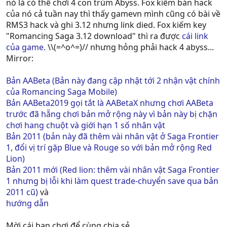
nó là có thể chơi 4 con trùm Abyss. Fox kiếm bản hack
của nó cả tuần nay thì thấy gamevn mình cũng có bài về
RMS3 hack và ghi 3.12 nhưng link died. Fox kiếm key
"Romancing Saga 3.12 download" thì ra được
cái link
của game.
\\(=^o^=)// nhưng hỏng phải hack 4 abyss...
Mirror:
Bản AABeta (Bản này đang cập nhật tới 2 nhận vật chính
của Romancing Saga Mobile)
Bản AABeta2019 gọi tắt là AABetaX nhưng chơi AABeta
trước đã hẵng chơi bản mở rộng này vì bản này bị chặn
chơi hang chuột và giới hạn 1 số nhân vật
Bản 2011 (bản này đã thêm vài nhân vật ở Saga Frontier
1, đổi vị trí gặp Blue và Rouge so với bản mở rộng Red
Lion)
Bản 2011 mới (Red lion: thêm vài nhân vật Saga Frontier
1 nhưng bị lỗi khi làm quest trade-chuyển save qua bản
2011 cũ)
và
hướng dẫn
Mời cái bạn chơi để cùng chia sẻ.