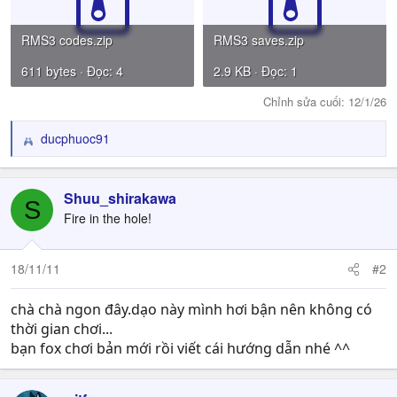
RMS3 codes.zip
RMS3 saves.zip
611 bytes · Đọc: 4
2.9 KB · Đọc: 1
Chỉnh sửa cuối:
12/1/26
ducphuoc91
R
e
a
c
Shuu_shirakawa
S
t
Fire in the hole!
i
o
n
18/11/11
#2
s
:
chà chà ngon đây.dạo này mình hơi bận nên không có
thời gian chơi...
bạn fox chơi bản mới rồi viết cái hướng dẫn nhé ^^