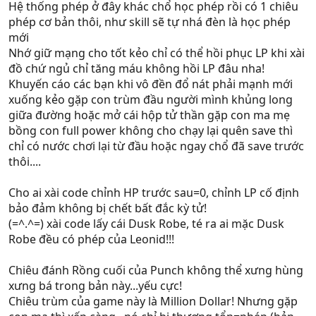
Hệ thống phép ở đây khác chổ học phép rồi có 1 chiêu
phép cơ bản thôi, như skill sẽ tự nhá đèn là học phép
mới
Nhớ giữ mạng cho tốt kẻo chỉ có thể hồi phục LP khi xài
đồ chứ ngủ chỉ tăng máu không hồi LP đâu nha!
Khuyến cáo các bạn khi vô đền đổ nát phải mạnh mới
xuống kẻo gặp con trùm đầu người mình khủng long
giữa đường hoặc mở cái hộp tử thần gặp con ma mẹ
bồng con full power không cho chạy lại quên save thì
chỉ có nước chơi lại từ đầu hoặc ngay chổ đã save trước
thôi....
Cho ai xài code chỉnh HP trước sau=0, chỉnh LP cố định
bảo đảm không bị chết bất đắc kỳ tử!
(=^.^=) xài code lấy cái Dusk Robe, té ra ai mặc Dusk
Robe đều có phép của Leonid!!!
Chiêu đánh Rồng cuối của Punch không thể xưng hùng
xưng bá trong bản này...yếu cực!
Chiêu trùm của game này là Million Dollar! Nhưng gặp