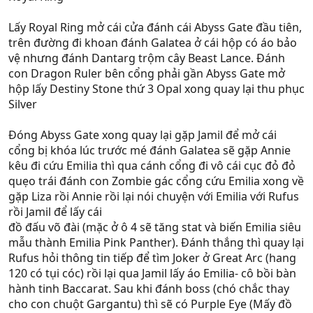
Lấy Royal Ring mở cái cửa đánh cái Abyss Gate đầu tiên,
trên đường đi khoan đánh Galatea ở cái hộp có áo bảo
vệ nhưng đánh Dantarg trộm cây Beast Lance. Đánh
con Dragon Ruler bên cổng phải gần Abyss Gate mở
hộp lấy Destiny Stone thứ 3 Opal xong quay lại thu phục
Silver
Đóng Abyss Gate xong quay lại gặp Jamil để mở cái
cổng bị khóa lúc trước mé đánh Galatea sẽ gặp Annie
kêu đi cứu Emilia thì qua cánh cổng đi vô cái cục đỏ đỏ
quẹo trái đánh con Zombie gác cổng cứu Emilia xong về
gặp Liza rồi Annie rồi lại nói chuyện với Emilia với Rufus
rồi Jamil để lấy cái
đồ đấu võ đài (mặc ở ô 4 sẽ tăng stat và biến Emilia siêu
mẫu thành Emilia Pink Panther). Đánh thắng thì quay lại
Rufus hỏi thông tin tiếp để tìm Joker ở Great Arc (hang
120 có tụi cóc) rồi lại qua Jamil lấy áo Emilia- cô bồi bàn
hành tinh Baccarat. Sau khi đánh boss (chó chắc thay
cho con chuột Gargantu) thì sẽ có Purple Eye (Mấy đồ