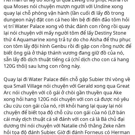
qua Moses nói chuyện mượn người với Undine xong
quay lại chỗ phòng vận hành (lần cuối đi lấy đồ trong
dungeon này) đặt con cá heo lên bệ đi đến đảo tôm hỏi
vị trí Water Palace xong vô thác đánh con rồng rồi quay
lại nói chuyện với mấy người tôm để lấy Destiny Stone
thứ 4 Aquamarine xong trả tự do cho Aisha để thu phục
con tôm lấy đội hình Genbu rồi đi gặp con rồng nước để
biết ông già ở tháp thánh vương đang giữ đồ của nó,
sẵn lấy đồ dịch thuật tiếng cá (chỉ dịch cho con cá hang
120G thôi) sau lưng con rồng này.
Quay lại đi Water Palace đến chỗ gặp Subier thì vòng về
qua Small Village nói chuyện với Gerald xong qua Great
Arc nói chuyện với cô gái ở chòi gần thuyền qua Ake
xong hỏi hang 120G nói chuyện với con cá được nó yêu
cầu cứu con gái của nó, rời khỏi hang lại quay lại nói
chuyện để biết tọa độ chỗ cứu con gái của nó (Lỡ bán
cái máy dịch thuật cá sẽ đánh với con cá là Bá chủ đại
dương thì nói chuyện với Natalie chỗ thằng Zeke nằm
hỏi tọa độ đánh Subier. Giờ đi đánh Forneus có Herman