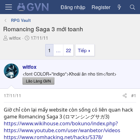
Đăng nhập
Register
RPG Vault
Romancing Saga 3 mới toanh
T
N
witfox
17/11/11
h
g
1
…
22
Tiếp
r
à
e
y
a
g
witfox
d
ử
<font COLOR="indigo">Khoái ăn nho tím</font>
s
i
Lão Làng GVN
t
a
17/11/11
#1
r
t
Giờ chỉ còn lại mấy website còn sống có liên quan hack
e
r
game Romancing Saga 3 (ロマンシングサガ3)
https://www.wikihouse.com/bokuno/index.php?
https://www.youtube.com/user/wanbetor/videos
https://www.romhacking.net/hacks/5378/