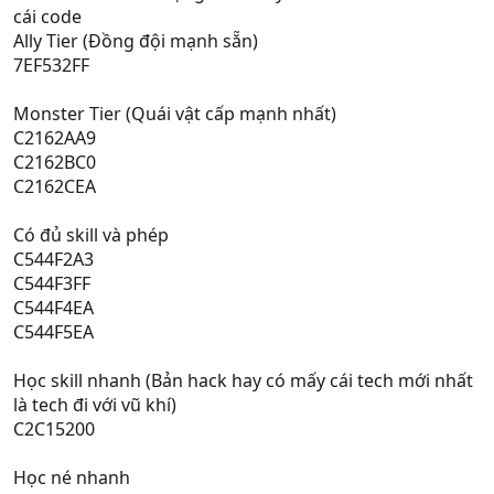
cái code
Ally Tier (Đồng đội mạnh sẵn)
7EF532FF
Monster Tier (Quái vật cấp mạnh nhất)
C2162AA9
C2162BC0
C2162CEA
Có đủ skill và phép
C544F2A3
C544F3FF
C544F4EA
C544F5EA
Học skill nhanh (Bản hack hay có mấy cái tech mới nhất
là tech đi với vũ khí)
C2C15200
Học né nhanh