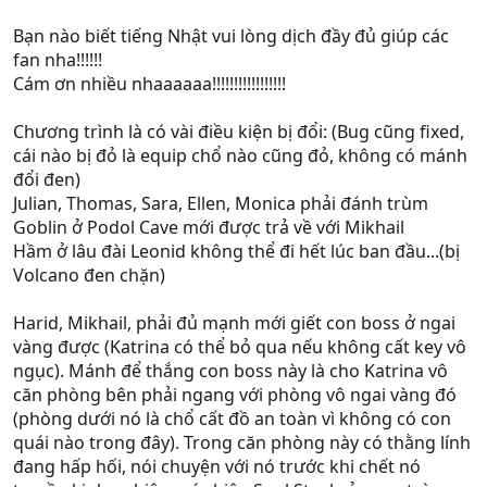
Bạn nào biết tiếng Nhật vui lòng dịch đầy đủ giúp các
fan nha!!!!!!
Cám ơn nhiều nhaaaaaa!!!!!!!!!!!!!!!!!
Chương trình là có vài điều kiện bị đổi: (Bug cũng fixed,
cái nào bị đỏ là equip chổ nào cũng đỏ, không có mánh
đổi đen)
Julian, Thomas, Sara, Ellen, Monica phải đánh trùm
Goblin ở Podol Cave mới được trả về với Mikhail
Hầm ở lâu đài Leonid không thể đi hết lúc ban đầu...(bị
Volcano đen chặn)
Harid, Mikhail, phải đủ mạnh mới giết con boss ở ngai
vàng được (Katrina có thể bỏ qua nếu không cất key vô
ngục). Mánh để thắng con boss này là cho Katrina vô
căn phòng bên phải ngang với phòng vô ngai vàng đó
(phòng dưới nó là chổ cất đồ an toàn vì không có con
quái nào trong đây). Trong căn phòng này có thằng lính
đang hấp hối, nói chuyện với nó trước khi chết nó