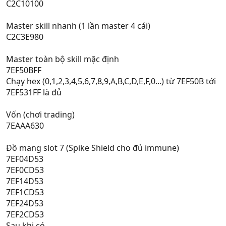
C2C10100
Master skill nhanh (1 lần master 4 cái)
C2C3E980
Master toàn bộ skill mặc định
7EF50BFF
Chạy hex (0,1,2,3,4,5,6,7,8,9,A,B,C,D,E,F,0...) từ 7EF50B tới
7EF531FF là đủ
Vốn (chơi trading)
7EAAA630
Đồ mang slot 7 (Spike Shield cho đủ immune)
7EF04D53
7EF0CD53
7EF14D53
7EF1CD53
7EF24D53
7EF2CD53
Sau khi có